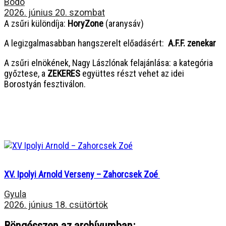
Bodó
2026. június 20. szombat
A zsűri különdíja:
HoryZone
(aranysáv)
A legizgalmasabban hangszerelt előadásért:
A.F.F. zenekar
A zsűri elnökének, Nagy Lászlónak felajánlása: a kategória
győztese, a
ZEKERES
együttes részt vehet az idei
Borostyán fesztiválon.
XV. Ipolyi Arnold Verseny – Zahorcsek Zoé
Gyula
2026. június 18. csütörtök