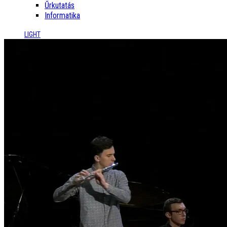
Űrkutatás
Informatika
LIGHT