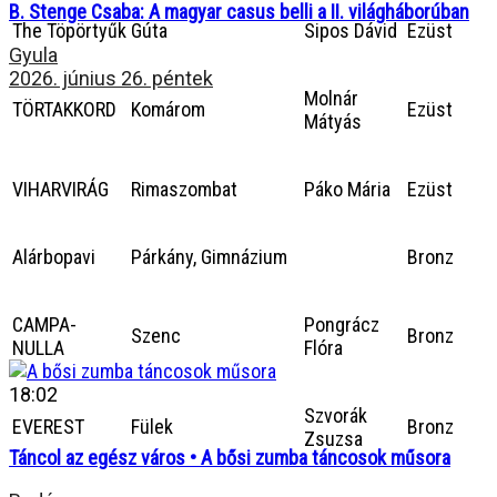
B. Stenge Csaba: A magyar casus belli a II. világháborúban
The Töpörtyűk
Gúta
Sipos Dávid
Ezüst
Gyula
2026. június 26. péntek
Molnár
TÖRTAKKORD
Komárom
Ezüst
Mátyás
VIHARVIRÁG
Rimaszombat
Páko Mária
Ezüst
Alárbopavi
Párkány, Gimnázium
Bronz
CAMPA-
Pongrácz
Szenc
Bronz
NULLA
Flóra
18:02
Szvorák
EVEREST
Fülek
Bronz
Zsuzsa
Táncol az egész város • A bősi zumba táncosok műsora