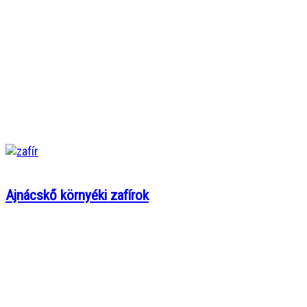
Ajnácskő környéki zafírok