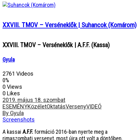
XXVIII. TMOV – Verséneklők | Suhancok (Komárom)
XXVIII. TMOV – Verséneklők | A.F.F. (Kassa)
Gyula
2761 Videos
0%
0 Views
0 Likes
2019. május 18. szombat
ESEMÉNY
Közélet
Oktatás
Verseny
VIDEÓ
By Gyula
Screenshots
A kassai
A.F.F.
formáció 2016-ban nyerte meg a
rimaszombati versenyt, most újra ott volt a döntőben.