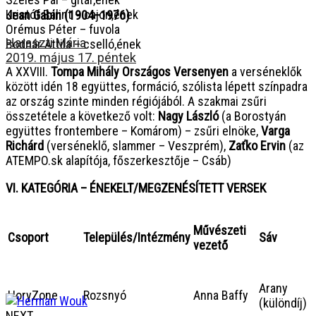
Kristóf Bálint – cajon,ének
Jean Gabin (1904–1976)
Orémus Péter – fuvola
Haraszti Mária
Bodnár Attila – cselló,ének
2019. május 17. péntek
A XXVIII.
Tompa Mihály Országos Versenyen
a verséneklők
között idén 18 együttes, formáció, szólista lépett színpadra
az ország szinte minden régiójából. A szakmai zsűri
összetétele a következő volt:
Nagy László
(a Borostyán
együttes frontembere – Komárom) – zsűri elnöke,
Varga
Richárd
(verséneklő, slammer – Veszprém),
Zaťko Ervin
(az
ATEMPO.sk alapítója, főszerkesztője – Csáb)
VI. KATEGÓRIA – ÉNEKELT/MEGZENÉSÍTETT VERSEK
Művészeti
Csoport
Település/Intézmény
Sáv
vezető
Arany
HoryZone
Rozsnyó
Anna Baffy
(különdíj)
NEXT