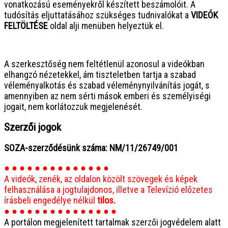
vonatkozású eseményekről készített beszámolóit. A
tudósítás eljuttatásához szükséges tudnivalókat a
VIDEÓK
FELTÖLTÉSE
oldal alji menüben helyeztük el.
● ● ● ● ● ● ● ● ● ● ● ● ● ● ● ●
A szerkesztőség nem feltétlenül azonosul a videókban
elhangzó nézetekkel, ám tiszteletben tartja a szabad
véleményalkotás és szabad véleménynyilvánítás jogát, s
amennyiben az nem sérti mások emberi és személyiségi
jogait, nem korlátozzuk megjelenését.
Szerzői jogok
SOZA-szerződésünk száma: NM/11/26749/001
● ● ● ● ● ● ● ● ● ● ● ● ● ●
A videók, zenék, az oldalon közölt szövegek és képek
felhasználása a jogtulajdonos, illetve a Televízió előzetes
írásbeli engedélye nélkül
tilos.
● ● ● ● ● ● ● ● ● ● ● ● ● ● ●
A portálon megjelenített tartalmak szerzői jogvédelem alatt