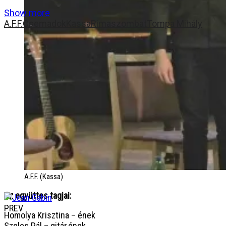
Show more
A.F.F.
Csemadok
Kassa
Rimaszombat
Tompa Mihály
A.F.F. (Kassa)
Az együttes tagjai:
PREV
Homolya Krisztina – ének
Szeles Pál – gitár,ének