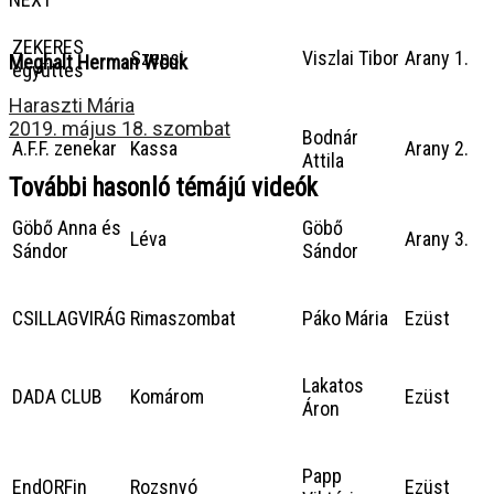
ZEKERES
Szepsi
Viszlai Tibor
Arany 1.
Meghalt Herman Wouk
együttes
Haraszti Mária
2019. május 18. szombat
Bodnár
A.F.F. zenekar
Kassa
Arany 2.
Attila
További hasonló témájú videók
Göbő Anna és
Göbő
Léva
Arany 3.
Sándor
Sándor
CSILLAGVIRÁG
Rimaszombat
Páko Mária
Ezüst
Lakatos
DADA CLUB
Komárom
Ezüst
Áron
Papp
EndORFin
Rozsnyó
Ezüst