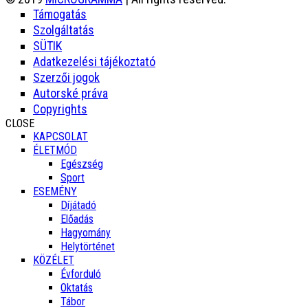
Támogatás
Szolgáltatás
SÜTIK
Adatkezelési tájékoztató
Szerzői jogok
Autorské práva
Copyrights
CLOSE
KAPCSOLAT
ÉLETMÓD
Egészség
Sport
ESEMÉNY
Díjátadó
Előadás
Hagyomány
Helytörténet
KÖZÉLET
Évforduló
Oktatás
Tábor