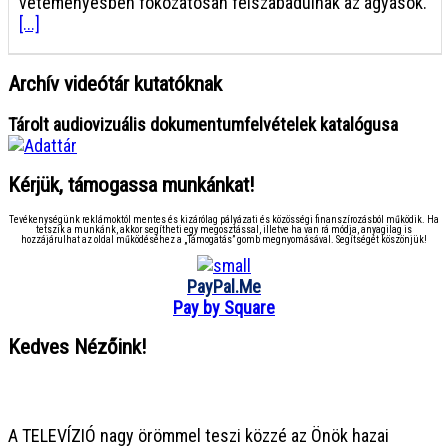
veteményesben fokozatosan felszabadulnak az ágyások.
[...]
Archív videótár kutatóknak
Tárolt audiovizuális dokumentumfelvételek katalógusa
Kérjük, támogassa munkánkat!
Tevékenységünk reklámoktól mentes és kizárólag pályázati és közösségi finanszírozásból működik. Ha
tetszik a munkánk, akkor segítheti egy megosztással, illetve ha van rá módja, anyagilag is
hozzájárulhat az oldal működéséhez a „Támogatás” gomb megnyomásával. Segítségét köszönjük!
PayPal.Me
Pay by Square
Kedves Nézőink!
● ● ● ● ● ● ● ● ● ● ● ● ● ● ● ●
A TELEVÍZIÓ nagy örömmel teszi közzé az Önök hazai