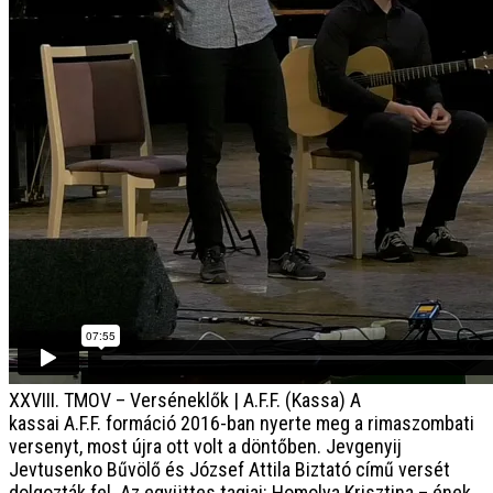
XXVIII. TMOV – Verséneklők | A.F.F. (Kassa)
A
kassai A.F.F. formáció 2016-ban nyerte meg a rimaszombati
versenyt, most újra ott volt a döntőben. Jevgenyij
Jevtusenko Bűvölő és József Attila Biztató című versét
dolgozták fel. Az együttes tagjai: Homolya Krisztina – ének