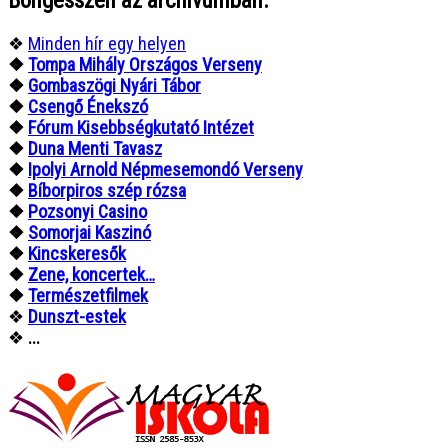
Böngésszen az archívumban:
❖
Minden hír egy helyen
❖
Tompa Mihály Országos Verseny
❖
Gombaszögi Nyári Tábor
❖
Csengő Énekszó
❖
Fórum Kisebbségkutató Intézet
❖
Duna Menti Tavasz
❖
Ipolyi Arnold Népmesemondó Verseny
❖
Bíborpiros szép rózsa
❖
Pozsonyi Casino
❖
Somorjai Kaszinó
❖
Kincskeresők
❖
Zene, koncertek…
❖
Természetfilmek
❖
Dunszt-estek
❖
...