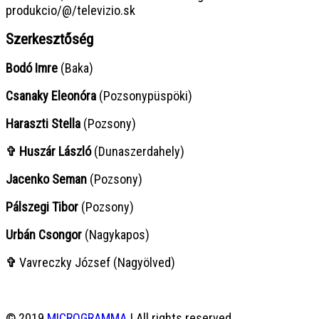
produkcio/@/televizio.sk
Szerkesztőség
Bodó Imre
(Baka)
Csanaky Eleonóra
(Pozsonypüspöki)
Haraszti Stella
(Pozsony)
✞ Huszár László
(Dunaszerdahely)
Jacenko Seman
(Pozsony)
Pálszegi Tibor
(Pozsony)
Urbán Csongor
(Nagykapos)
✞
Vavreczky József (Nagyölved)
© 2019
MICROGRAMMA
| All rights reserved.