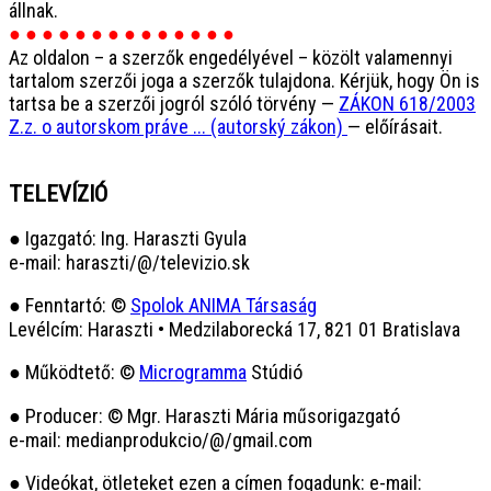
állnak.
● ● ● ● ● ● ● ● ● ● ● ● ● ●
Az oldalon – a szerzők engedélyével – közölt valamennyi
tartalom szerzői joga a szerzők tulajdona. Kérjük, hogy Ön is
tartsa be a szerzői jogról szóló törvény —
ZÁKON 618/2003
Z.z. o autorskom práve ... (autorský zákon)
— előírásait.
TELEVÍZIÓ
● Igazgató: Ing. Haraszti Gyula
e-mail: haraszti/@/televizio.sk
● Fenntartó: ©
Spolok ANIMA Társaság
Levélcím: Haraszti • Medzilaborecká 17, 821 01 Bratislava
● Működtető: ©
Microgramma
Stúdió
● Producer: © Mgr. Haraszti Mária műsorigazgató
e-mail: medianprodukcio/@/gmail.com
● Videókat, ötleteket ezen a címen fogadunk: e-mail: