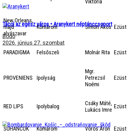
Viktória
New Orleans,
Tácol az egész város • Aranykert néptánccsoport
majd
Komárom
Simon Ákos
Ezüst
alvászavar
Bodó
2026. június 27. szombat
PARADIGMA
Felsőszeli
Molnár Rita
Ezüst
Mgr.
PROVENIENS
Ipolyság
Petrezsil
Ezüst
Noémi
Csáky Máté,
RED LIPS
Ipolybalog
Ezüst
Lukács Imre
SUHANCOK
Komárom
Vörös Áron
Ezüst