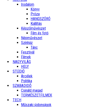
Irodalom
Könyv
Próza
HANGSZÓRÓ
Kiállítás
Képzőművészet
Film és fotó
Népművészet
Színház
Tánc
Fesztivál
Filmek
NAGYVILÁG
HELY
STÚDIÓ
Arcélek
Politika
SZABADIDŐ
Csináld magad
TERMÉSZETFILMEK
TECH
Műszaki újdonságok