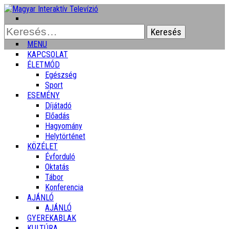
Keresés:
MENU
KAPCSOLAT
ÉLETMÓD
Egészség
Sport
ESEMÉNY
Díjátadó
Előadás
Hagyomány
Helytörténet
KÖZÉLET
Évforduló
Oktatás
Tábor
Konferencia
AJÁNLÓ
AJÁNLÓ
GYEREKABLAK
KULTÚRA