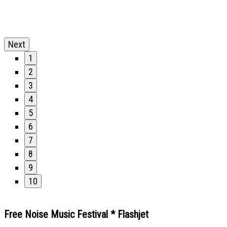
Next
1
2
3
4
5
6
7
8
9
10
Free Noise Music Festival * Flashjet