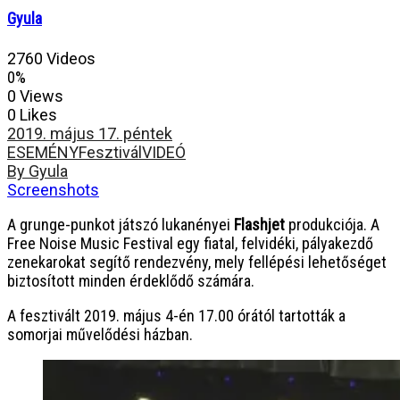
Gyula
2760 Videos
0%
0 Views
0 Likes
2019. május 17. péntek
ESEMÉNY
Fesztivál
VIDEÓ
By Gyula
Screenshots
A
grunge-punkot
játszó lukanényei
Flashjet
produkciója. A
Free Noise Music Festival egy fiatal, felvidéki, pályakezdő
zenekarokat segítő rendezvény, mely fellépési lehetőséget
biztosított minden érdeklődő számára.
A fesztivált 2019. május 4-én 17.00 órától tartották a
somorjai művelődési házban.