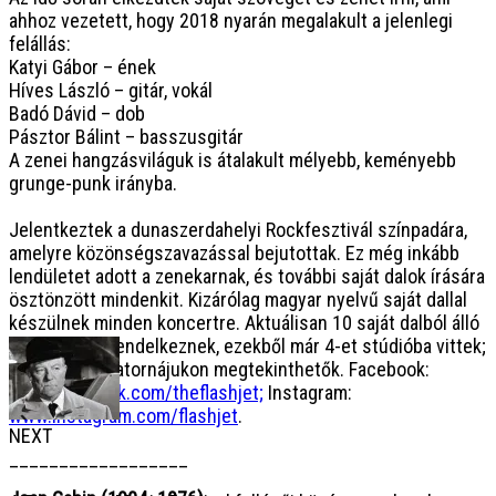
ahhoz vezetett, hogy 2018 nyarán megalakult a jelenlegi
felállás:
Katyi Gábor – ének
Híves László – gitár, vokál
Badó Dávid – dob
Pásztor Bálint – basszusgitár
A zenei hangzásviláguk is átalakult mélyebb, keményebb
grunge-punk irányba.
Jelentkeztek a dunaszerdahelyi Rockfesztivál színpadára,
amelyre közönségszavazással bejutottak. Ez még inkább
lendületet adott a zenekarnak, és további saját dalok írására
ösztönzött mindenkit. Kizárólag magyar nyelvű saját dallal
készülnek minden koncertre. Aktuálisan 10 saját dalból álló
repertoárral rendelkeznek, ezekből már 4-et stúdióba vittek;
a YouTube csatornájukon megtekinthetők. Facebook:
www.facebook.com/theflashjet;
Instagram:
www.instagram.com/flashjet
.
NEXT
__________________