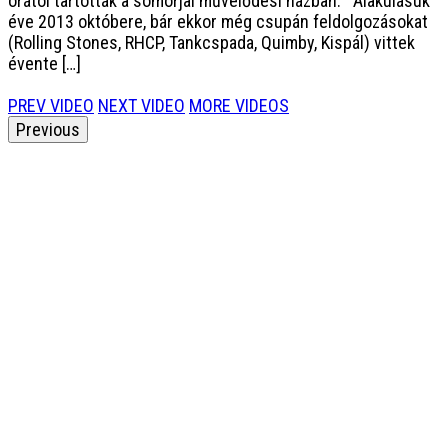
órától tartották a somorjai művelődési házban. Alakulásuk
éve 2013 októbere, bár ekkor még csupán feldolgozásokat
(Rolling Stones, RHCP, Tankcspada, Quimby, Kispál) vittek
évente […]
PREV VIDEO
NEXT VIDEO
MORE VIDEOS
Previous