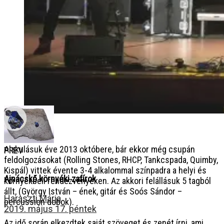
Flashjet
Alakulásuk éve 2013 októbere, bár ekkor még csupán
PREV
feldolgozásokat (Rolling Stones, RHCP, Tankcspada, Quimby,
Kispál) vittek évente 3-4 alkalommal színp
adra a helyi és
Ajnácskő környéki zafírok
környékbeli rendezvényeken. Az akkori felállásuk 5 tagból
állt, (György István – ének, gitár és Soós Sándor –
Haraszti Mária
percussion dobok).
2019. május 17. péntek
Az idő során elkezdtek saját szöveget és zenét írni, ami