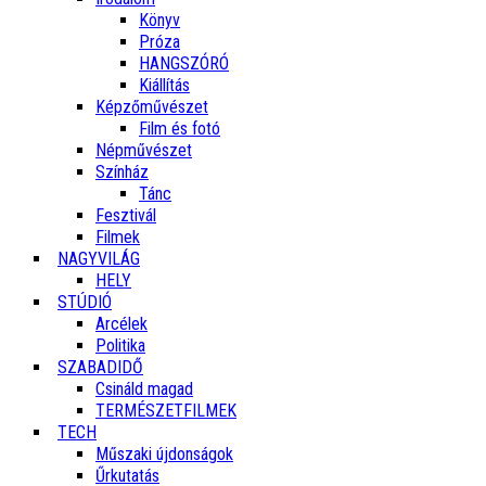
Könyv
Próza
HANGSZÓRÓ
Kiállítás
Képzőművészet
Film és fotó
Népművészet
Színház
Tánc
Fesztivál
Filmek
NAGYVILÁG
HELY
STÚDIÓ
Arcélek
Politika
SZABADIDŐ
Csináld magad
TERMÉSZETFILMEK
TECH
Műszaki újdonságok
Űrkutatás