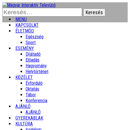
Keresés:
MENU
KAPCSOLAT
ÉLETMÓD
Egészség
Sport
ESEMÉNY
Díjátadó
Előadás
Hagyomány
Helytörténet
KÖZÉLET
Évforduló
Oktatás
Tábor
Konferencia
AJÁNLÓ
AJÁNLÓ
GYEREKABLAK
KULTÚRA
Irodalom