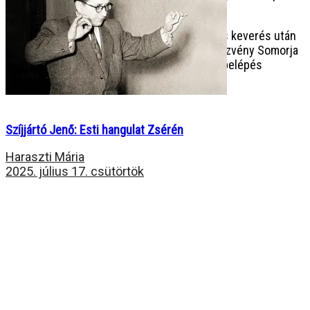
hang- és videóanyag-rögzítését.
Ezeket a felvételeket a szervezők a vágás és keverés után
minden zenekar számára eljuttatják. A rendezvény Somorja
város anyagi támogatásával valósult meg, a belépés
ingyenes volt.
Szíjjártó Jenő: Esti hangulat Zsérén
Haraszti Mária
2025. július 17. csütörtök