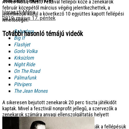
Jean Gabin (1904–1976)
A Free Noise Music Festival fellépői közé a zenekarok
február közepétől március végéig jelentkezhettek, a
Haraszti Mária
jelentkezők közül a következő 10 együttes kapott fellépési
2019. május 17. péntek
lehetőséget:
Babadara
További hasonló témájú videók
Big If
Flashjet
Gorlo Volka
Krksizlom
Night Ride
On The Road
Pálmafunk
Pitvipers
The Jean Mones
A sikeresen bejutott zenekarok 20 perc tiszta játékidőt
kaptak. Mivel a fesztivál nonprofit jellegű, a szervezők a
zenekarok számára anyagi ellenszolgáltatás helyett
elvállalták, hogy
minden fellépő számára ingyenesen biztosítják a fellépésük