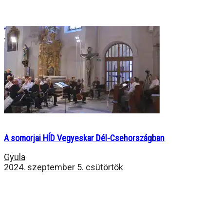
A somorjai HÍD Vegyeskar Dél-Csehországban
Gyula
2024. szeptember 5. csütörtök