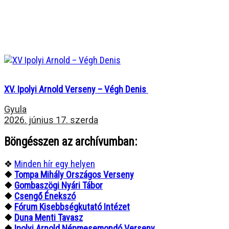
XV. Ipolyi Arnold Verseny – Végh Denis
Gyula
2026. június 17. szerda
Böngésszen az archívumban:
❖
Minden hír egy helyen
❖
Tompa Mihály Országos Verseny
❖
Gombaszögi Nyári Tábor
❖
Csengő Énekszó
❖
Fórum Kisebbségkutató Intézet
❖
Duna Menti Tavasz
❖
Ipolyi Arnold Népmesemondó Verseny