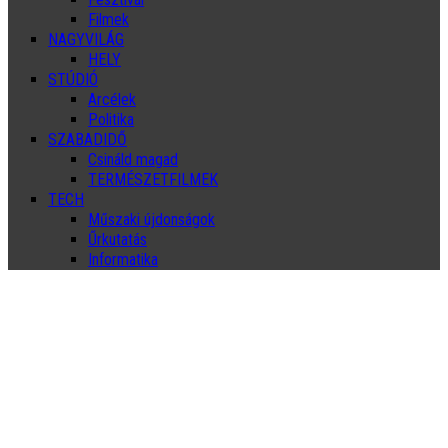
Filmek
NAGYVILÁG
HELY
STÚDIÓ
Arcélek
Politika
SZABADIDŐ
Csináld magad
TERMÉSZETFILMEK
TECH
Műszaki újdonságok
Űrkutatás
Informatika