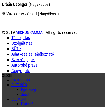
Urbán Csongor
(Nagykapos)
✞
Vavreczky József (Nagyölved)
© 2019
MICROGRAMMA
| All rights reserved.
Támogatás
Szolgáltatás
SÜTIK
Adatkezelési tájékoztató
Szerzői jogok
Autorské práva
Copyrights
CLOSE
KAPCSOLAT
ÉLETMÓD
Egészség
Sport
ESEMÉNY
Díjátadó