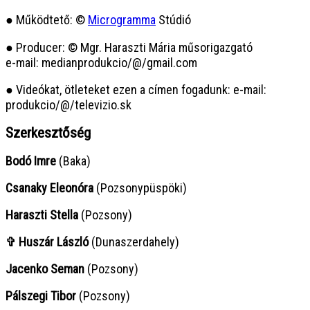
● Működtető: ©
Microgramma
Stúdió
● Producer: © Mgr. Haraszti Mária műsorigazgató
e-mail: medianprodukcio/@/gmail.com
● Videókat, ötleteket ezen a címen fogadunk: e-mail:
produkcio/@/televizio.sk
Szerkesztőség
Bodó Imre
(Baka)
Csanaky Eleonóra
(Pozsonypüspöki)
Haraszti Stella
(Pozsony)
✞ Huszár László
(Dunaszerdahely)
Jacenko Seman
(Pozsony)
Pálszegi Tibor
(Pozsony)