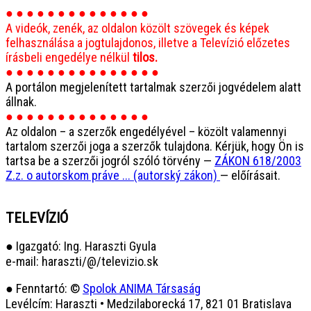
● ● ● ● ● ● ● ● ● ● ● ● ● ●
A videók, zenék, az oldalon közölt szövegek és képek
felhasználása a jogtulajdonos, illetve a Televízió előzetes
írásbeli engedélye nélkül
tilos.
● ● ● ● ● ● ● ● ● ● ● ● ● ● ●
A portálon megjelenített tartalmak szerzői jogvédelem alatt
állnak.
● ● ● ● ● ● ● ● ● ● ● ● ● ●
Az oldalon – a szerzők engedélyével – közölt valamennyi
tartalom szerzői joga a szerzők tulajdona. Kérjük, hogy Ön is
tartsa be a szerzői jogról szóló törvény —
ZÁKON 618/2003
Z.z. o autorskom práve ... (autorský zákon)
— előírásait.
TELEVÍZIÓ
● Igazgató: Ing. Haraszti Gyula
e-mail: haraszti/@/televizio.sk
● Fenntartó: ©
Spolok ANIMA Társaság
Levélcím: Haraszti • Medzilaborecká 17, 821 01 Bratislava