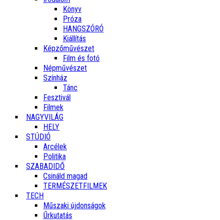
Könyv
Próza
HANGSZÓRÓ
Kiállítás
Képzőművészet
Film és fotó
Népművészet
Színház
Tánc
Fesztivál
Filmek
NAGYVILÁG
HELY
STÚDIÓ
Arcélek
Politika
SZABADIDŐ
Csináld magad
TERMÉSZETFILMEK
TECH
Műszaki újdonságok
Űrkutatás