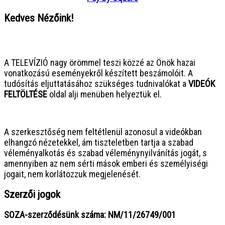
Kedves Nézőink!
● ● ● ● ● ● ● ● ● ● ● ● ● ● ● ●
A TELEVÍZIÓ nagy örömmel teszi közzé az Önök hazai
vonatkozású eseményekről készített beszámolóit. A
tudósítás eljuttatásához szükséges tudnivalókat a
VIDEÓK
FELTÖLTÉSE
oldal alji menüben helyeztük el.
● ● ● ● ● ● ● ● ● ● ● ● ● ● ● ●
A szerkesztőség nem feltétlenül azonosul a videókban
elhangzó nézetekkel, ám tiszteletben tartja a szabad
véleményalkotás és szabad véleménynyilvánítás jogát, s
amennyiben az nem sérti mások emberi és személyiségi
jogait, nem korlátozzuk megjelenését.
Szerzői jogok
SOZA-szerződésünk száma: NM/11/26749/001