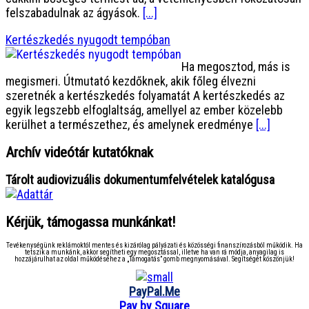
felszabadulnak az ágyások.
[...]
Kertészkedés nyugodt tempóban
Ha megosztod, más is
megismeri. Útmutató kezdőknek, akik főleg élvezni
szeretnék a kertészkedés folyamatát A kertészkedés az
egyik legszebb elfoglaltság, amellyel az ember közelebb
kerülhet a természethez, és amelynek eredménye
[...]
Archív videótár kutatóknak
Tárolt audiovizuális dokumentumfelvételek katalógusa
Kérjük, támogassa munkánkat!
Tevékenységünk reklámoktól mentes és kizárólag pályázati és közösségi finanszírozásból működik. Ha
tetszik a munkánk, akkor segítheti egy megosztással, illetve ha van rá módja, anyagilag is
hozzájárulhat az oldal működéséhez a „Támogatás” gomb megnyomásával. Segítségét köszönjük!
PayPal.Me
Pay by Square