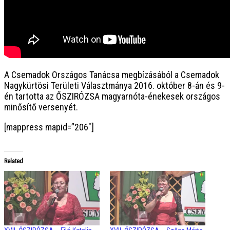
A Csemadok Országos Tanácsa megbízásából a Csemadok
Nagykürtösi Területi Választmánya 2016. október 8-án és 9-
én tartotta az ŐSZIRÓZSA magyarnóta-énekesek országos
minősítő versenyét.
[mappress mapid=”206″]
Related