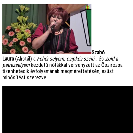
Szabó
Laura
(Alistál) a
Fehér selyem, csipkés szélű
… és
Zöld a
petrezselyem
kezdetű nótákkal versenyzett az Őszirózsa
tizenhetedik évfolyamának megmérettetésén, ezüst
minősítést szerezve.