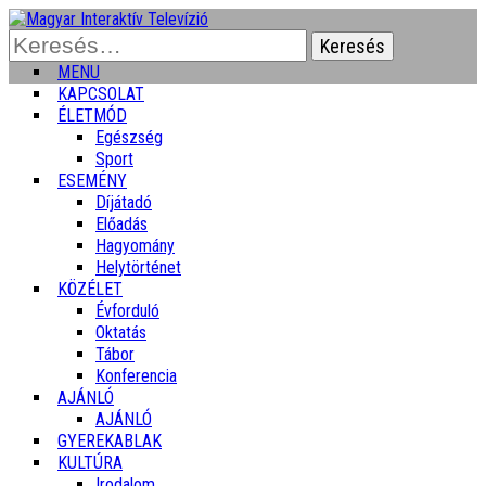
Keresés:
MENU
KAPCSOLAT
ÉLETMÓD
Egészség
Sport
ESEMÉNY
Díjátadó
Előadás
Hagyomány
Helytörténet
KÖZÉLET
Évforduló
Oktatás
Tábor
Konferencia
AJÁNLÓ
AJÁNLÓ
GYEREKABLAK
KULTÚRA
Irodalom