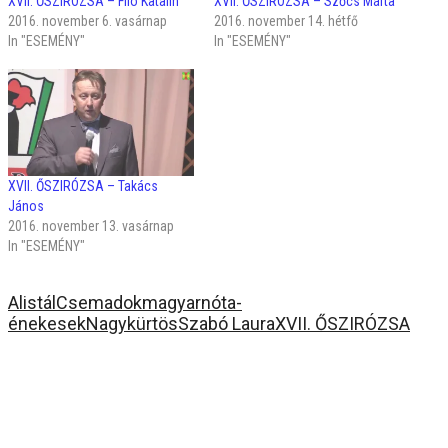
XVII. ŐSZIRÓZSA – Filó Katalin
XVII. ŐSZIRÓZSA – Szőcs Márta
2016. november 6. vasárnap
2016. november 14. hétfő
In "ESEMÉNY"
In "ESEMÉNY"
XVII. ŐSZIRÓZSA – Takács
János
2016. november 13. vasárnap
In "ESEMÉNY"
Alistál
Csemadok
magyarnóta-
énekesek
Nagykürtös
Szabó Laura
XVII. ŐSZIRÓZSA