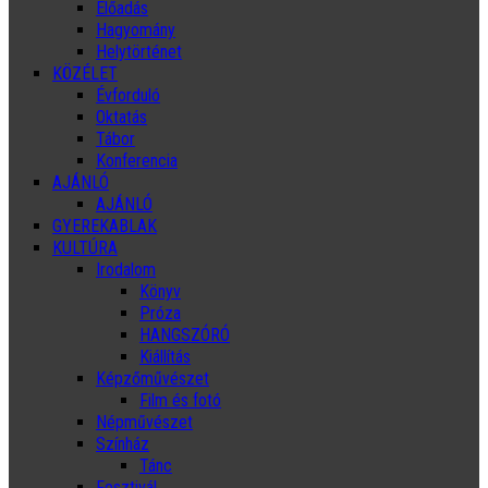
Előadás
Hagyomány
Helytörténet
KÖZÉLET
Évforduló
Oktatás
Tábor
Konferencia
AJÁNLÓ
AJÁNLÓ
GYEREKABLAK
KULTÚRA
Irodalom
Könyv
Próza
HANGSZÓRÓ
Kiállítás
Képzőművészet
Film és fotó
Népművészet
Színház
Tánc
Fesztivál