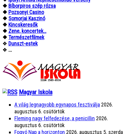
❖
Bíborpiros szép rózsa
❖
Pozsonyi Casino
❖
Somorjai Kaszinó
❖
Kincskeresők
❖
Zene, koncertek…
❖
Természetfilmek
❖
Dunszt-estek
❖
...
Magyar Iskola
A világ legnagyobb egynapos fesztiválja
2026.
augusztus 6. csütörtök
Fleming nagy felfedezése, a penicillin
2026.
augusztus 6. csütörtök
Fogyó Nap a horizonton
2026. augusztus 5. szerda