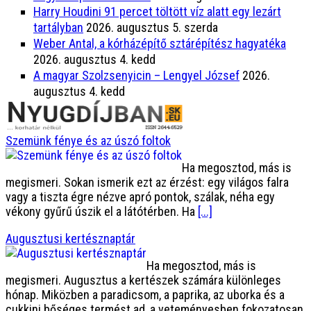
Harry Houdini 91 percet töltött víz alatt egy lezárt
tartályban
2026. augusztus 5. szerda
Weber Antal, a kórházépítő sztárépítész hagyatéka
2026. augusztus 4. kedd
A magyar Szolzsenyicin – Lengyel József
2026.
augusztus 4. kedd
Szemünk fénye és az úszó foltok
Ha megosztod, más is
megismeri. Sokan ismerik ezt az érzést: egy világos falra
vagy a tiszta égre nézve apró pontok, szálak, néha egy
vékony gyűrű úszik el a látótérben. Ha
[...]
Augusztusi kertésznaptár
Ha megosztod, más is
megismeri. Augusztus a kertészek számára különleges
hónap. Miközben a paradicsom, a paprika, az uborka és a
cukkini bőséges termést ad, a veteményesben fokozatosan