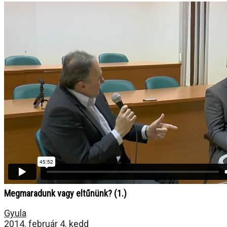
32:03
PREV
Megmaradunk vagy eltűnünk? (1.)
Gyula
2014. február 4. kedd