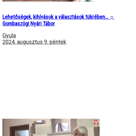
Lehetőségek, kihívások a választások tükrében… ☼
Gombaszögi Nyári Tábor
Gyula
2024. augusztus 9. péntek