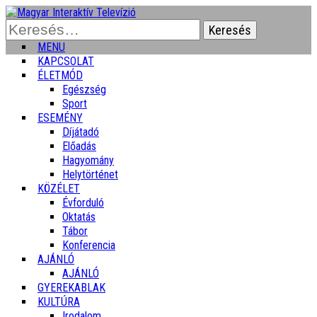
Keresés:
MENU
KAPCSOLAT
ÉLETMÓD
Egészség
Sport
ESEMÉNY
Díjátadó
Előadás
Hagyomány
Helytörténet
KÖZÉLET
Évforduló
Oktatás
Tábor
Konferencia
AJÁNLÓ
AJÁNLÓ
GYEREKABLAK
KULTÚRA
Irodalom