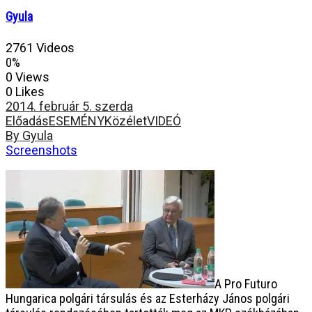
Gyula
2761 Videos
0%
0 Views
0 Likes
2014. február 5. szerda
Előadás
ESEMÉNY
Közélet
VIDEÓ
By Gyula
Screenshots
A Pro Futuro
Hungarica polgári társulás és az Esterházy János polgári