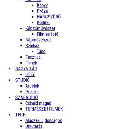
Könyv
Próza
HANGSZÓRÓ
Kiállítás
Képzőművészet
Film és fotó
Népművészet
Színház
Tánc
Fesztivál
Filmek
NAGYVILÁG
HELY
STÚDIÓ
Arcélek
Politika
SZABADIDŐ
Csináld magad
TERMÉSZETFILMEK
TECH
Műszaki újdonságok
Űrkutatás