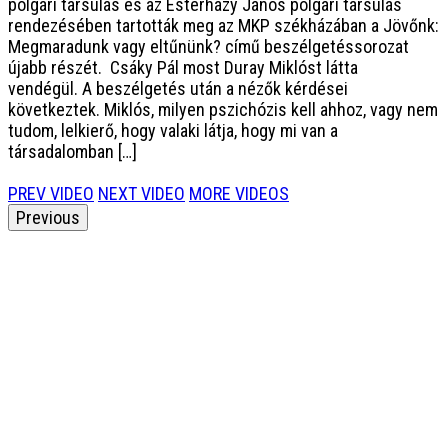
polgári társulás és az Esterházy János polgári társulás
rendezésében tartották meg az MKP székházában a Jövőnk:
Megmaradunk vagy eltűnünk? című beszélgetéssorozat
újabb részét. Csáky Pál most Duray Miklóst látta
vendégül. A beszélgetés után a nézők kérdései
következtek. Miklós, milyen pszichózis kell ahhoz, vagy nem
tudom, lelkierő, hogy valaki látja, hogy mi van a
társadalomban […]
PREV VIDEO
NEXT VIDEO
MORE VIDEOS
Previous