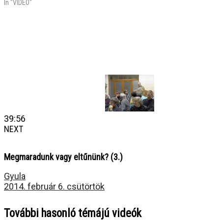
In "VIDEÓ"
39:56
NEXT
Megmaradunk vagy eltűnünk? (3.)
Gyula
2014. február 6. csütörtök
További hasonló témájú videók