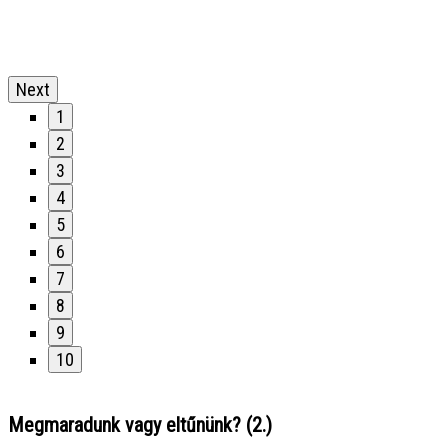
Next
1
2
3
4
5
6
7
8
9
10
Megmaradunk vagy eltűnünk? (2.)