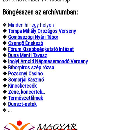
Böngésszen az archívumban:
❖
Minden hír egy helyen
❖
Tompa Mihály Országos Verseny
❖
Gombaszögi Nyári Tábor
❖
Csengő Énekszó
❖
Fórum Kisebbségkutató Intézet
❖
Duna Menti Tavasz
❖
Ipolyi Arnold Népmesemondó Verseny
❖
Bíborpiros szép rózsa
❖
Pozsonyi Casino
❖
Somorjai Kaszinó
❖
Kincskeresők
❖
Zene, koncertek…
❖
Természetfilmek
❖
Dunszt-estek
❖
...