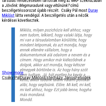
társulás rendezésében tartották meg az MKP székházában
a
Jövőnk: Megmaradunk vagy eltűnünk?
című
beszélgetéssorozat újabb részét. Csáky Pál most
Duray
Miklóst
látta vendégül. A beszélgetés után a nézők
kérdései következtek.
Miklós, milyen pszichózis kell ahhoz, vagy
nem tudom, lelkierő, hogy valaki látja, hogy
mi van a társadalomban körülötte, hogy
mindent letipomak, és azt mondja, hogy
ennek ellenére vállalom, hogy a
dokumentumok alá odaírom a nevem és a
címem. Hogy amikor már kiéleződnek a
dolgok, akkor azt mondja, hogy kétszer
elmegyek börtönbe is. Az hogy hány szót
Show more
nem tudtam. Jó, hát esetleg ha kevés a
Csáky Pál
Duray Miklós
Esterházy János
Felvidék
kettő, akkor tudunk találni valami politikai
alibi, hogy segítsünk. Előre. Mi kell, mi kell,
mi kell ahhoz, hogy- Ezt jobb lenne, hogyha
más mondaná.
Mondd.