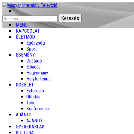
Keresés:
MENU
KAPCSOLAT
ÉLETMÓD
Egészség
Sport
ESEMÉNY
Díjátadó
Előadás
Hagyomány
Helytörténet
KÖZÉLET
Évforduló
Oktatás
Tábor
Konferencia
AJÁNLÓ
AJÁNLÓ
GYEREKABLAK
KULTÚRA