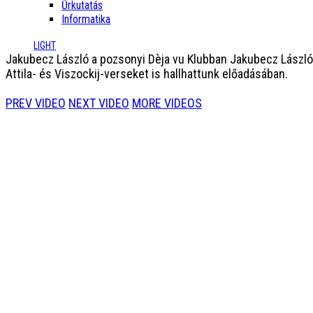
Űrkutatás
Informatika
LIGHT
Jakubecz László a pozsonyi Dèja vu Klubban
Jakubecz László 
Attila- és Viszockij-verseket is hallhattunk előadásában.
PREV VIDEO
NEXT VIDEO
MORE VIDEOS