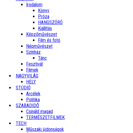
Irodalom
Könyv
Próza
HANGSZÓRÓ
Kiállítás
Képzőművészet
Film és fotó
Népművészet
Színház
Tánc
Fesztivál
Filmek
NAGYVILÁG
HELY
STÚDIÓ
Arcélek
Politika
SZABADIDŐ
Csináld magad
TERMÉSZETFILMEK
TECH
Műszaki újdonságok