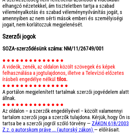
elhangzó nézetekkel, ám tiszteletben tartja a szabad
véleményalkotás és szabad véleménynyilvánítás jogát, s
amennyiben az nem sérti mások emberi és személyiségi
jogait, nem korlátozzuk megjelenését.
Szerzői jogok
SOZA-szerződésünk száma: NM/11/26749/001
● ● ● ● ● ● ● ● ● ● ● ● ● ●
A videók, zenék, az oldalon közölt szövegek és képek
felhasználása a jogtulajdonos, illetve a Televízió előzetes
írásbeli engedélye nélkül
tilos.
● ● ● ● ● ● ● ● ● ● ● ● ● ● ●
A portálon megjelenített tartalmak szerzői jogvédelem alatt
állnak.
● ● ● ● ● ● ● ● ● ● ● ● ● ●
Az oldalon – a szerzők engedélyével – közölt valamennyi
tartalom szerzői joga a szerzők tulajdona. Kérjük, hogy Ön is
tartsa be a szerzői jogról szóló törvény —
ZÁKON 618/2003
Z.z. o autorskom práve ... (autorský zákon)
— előírásait.