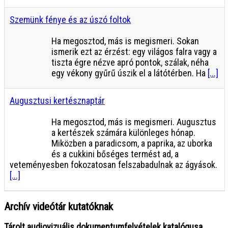
Szemünk fénye és az úszó foltok
Ha megosztod, más is megismeri. Sokan
ismerik ezt az érzést: egy világos falra vagy a
tiszta égre nézve apró pontok, szálak, néha
egy vékony gyűrű úszik el a látótérben. Ha
[...]
Augusztusi kertésznaptár
Ha megosztod, más is megismeri. Augusztus
a kertészek számára különleges hónap.
Miközben a paradicsom, a paprika, az uborka
és a cukkini bőséges termést ad, a
veteményesben fokozatosan felszabadulnak az ágyások.
[...]
Archív videótár kutatóknak
Tárolt audiovizuális dokumentumfelvételek katalógusa