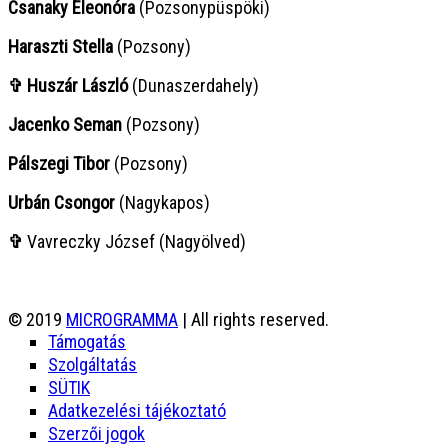
Csanaky Eleonóra
(Pozsonypüspöki)
Haraszti Stella
(Pozsony)
✞ Huszár László
(Dunaszerdahely)
Jacenko Seman
(Pozsony)
Pálszegi Tibor
(Pozsony)
Urbán Csongor
(Nagykapos)
✞
Vavreczky József (Nagyölved)
© 2019
MICROGRAMMA
| All rights reserved.
Támogatás
Szolgáltatás
SÜTIK
Adatkezelési tájékoztató
Szerzői jogok