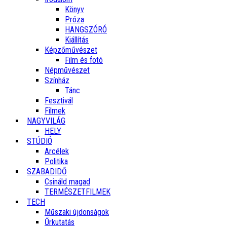
Könyv
Próza
HANGSZÓRÓ
Kiállítás
Képzőművészet
Film és fotó
Népművészet
Színház
Tánc
Fesztivál
Filmek
NAGYVILÁG
HELY
STÚDIÓ
Arcélek
Politika
SZABADIDŐ
Csináld magad
TERMÉSZETFILMEK
TECH
Műszaki újdonságok
Űrkutatás