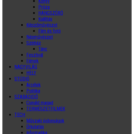
Könyv
Próza
HANGSZÓRÓ
Kiállítás
Képzőművészet
Film és fotó
Népművészet
Színház
Tánc
Fesztivál
Filmek
NAGYVILÁG
HELY
STÚDIÓ
Arcélek
Politika
SZABADIDŐ
Csináld magad
TERMÉSZETFILMEK
TECH
Műszaki újdonságok
Űrkutatás
Informatika