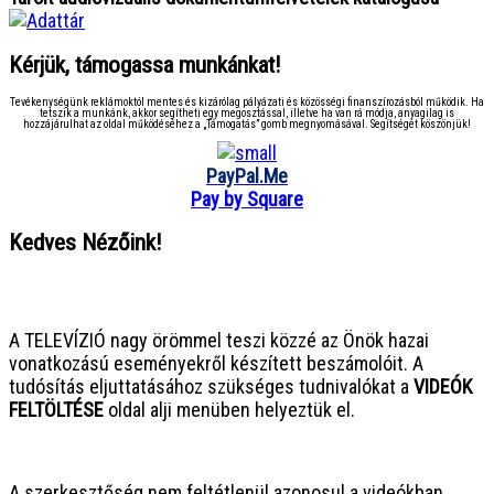
Kérjük, támogassa munkánkat!
Tevékenységünk reklámoktól mentes és kizárólag pályázati és közösségi finanszírozásból működik. Ha
tetszik a munkánk, akkor segítheti egy megosztással, illetve ha van rá módja, anyagilag is
hozzájárulhat az oldal működéséhez a „Támogatás” gomb megnyomásával. Segítségét köszönjük!
PayPal.Me
Pay by Square
Kedves Nézőink!
● ● ● ● ● ● ● ● ● ● ● ● ● ● ● ●
A TELEVÍZIÓ nagy örömmel teszi közzé az Önök hazai
vonatkozású eseményekről készített beszámolóit. A
tudósítás eljuttatásához szükséges tudnivalókat a
VIDEÓK
FELTÖLTÉSE
oldal alji menüben helyeztük el.
● ● ● ● ● ● ● ● ● ● ● ● ● ● ● ●
A szerkesztőség nem feltétlenül azonosul a videókban