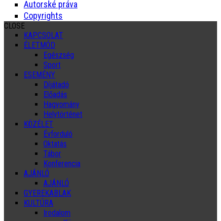
Autorské práva
Copyrights
CLOSE
KAPCSOLAT
ÉLETMÓD
Egészség
Sport
ESEMÉNY
Díjátadó
Előadás
Hagyomány
Helytörténet
KÖZÉLET
Évforduló
Oktatás
Tábor
Konferencia
AJÁNLÓ
AJÁNLÓ
GYEREKABLAK
KULTÚRA
Irodalom