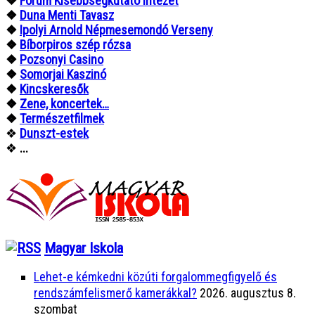
❖
Fórum Kisebbségkutató Intézet
❖
Duna Menti Tavasz
❖
Ipolyi Arnold Népmesemondó Verseny
❖
Bíborpiros szép rózsa
❖
Pozsonyi Casino
❖
Somorjai Kaszinó
❖
Kincskeresők
❖
Zene, koncertek…
❖
Természetfilmek
❖
Dunszt-estek
❖
...
Magyar Iskola
Lehet-e kémkedni közúti forgalommegfigyelő és
rendszámfelismerő kamerákkal?
2026. augusztus 8.
szombat