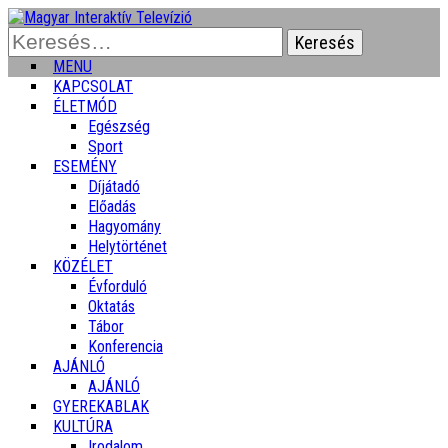
Keresés:
MENU
KAPCSOLAT
ÉLETMÓD
Egészség
Sport
ESEMÉNY
Díjátadó
Előadás
Hagyomány
Helytörténet
KÖZÉLET
Évforduló
Oktatás
Tábor
Konferencia
AJÁNLÓ
AJÁNLÓ
GYEREKABLAK
KULTÚRA
Irodalom