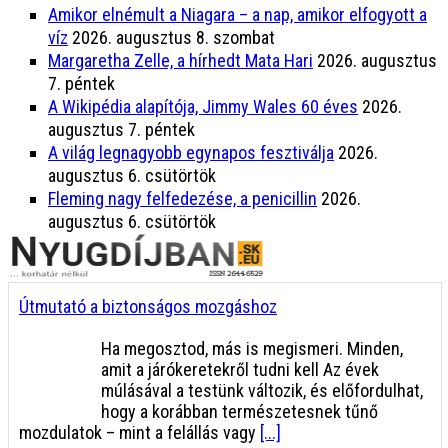
Amikor elnémult a Niagara – a nap, amikor elfogyott a
víz
2026. augusztus 8. szombat
Margaretha Zelle, a hírhedt Mata Hari
2026. augusztus
7. péntek
A Wikipédia alapítója, Jimmy Wales 60 éves
2026.
augusztus 7. péntek
A világ legnagyobb egynapos fesztiválja
2026.
augusztus 6. csütörtök
Fleming nagy felfedezése, a penicillin
2026.
augusztus 6. csütörtök
Útmutató a biztonságos mozgáshoz
Ha megosztod, más is megismeri. Minden,
amit a járókeretekről tudni kell Az évek
múlásával a testünk változik, és előfordulhat,
hogy a korábban természetesnek tűnő
mozdulatok – mint a felállás vagy
[...]