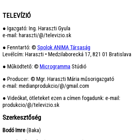
TELEVÍZIÓ
● Igazgató: Ing. Haraszti Gyula
e-mail: haraszti/@/televizio.sk
● Fenntartó: ©
Spolok ANIMA Társaság
Levélcím: Haraszti • Medzilaborecká 17, 821 01 Bratislava
● Működtető: ©
Microgramma
Stúdió
● Producer: © Mgr. Haraszti Mária műsorigazgató
e-mail: medianprodukcio/@/gmail.com
● Videókat, ötleteket ezen a címen fogadunk: e-mail:
produkcio/@/televizio.sk
Szerkesztőség
Bodó Imre
(Baka)