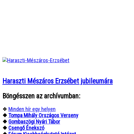
Haraszti Mészáros Erzsébet jubileumára
Böngésszen az archívumban:
❖
Minden hír egy helyen
❖
Tompa Mihály Országos Verseny
❖
Gombaszögi Nyári Tábor
❖
Csengő Énekszó