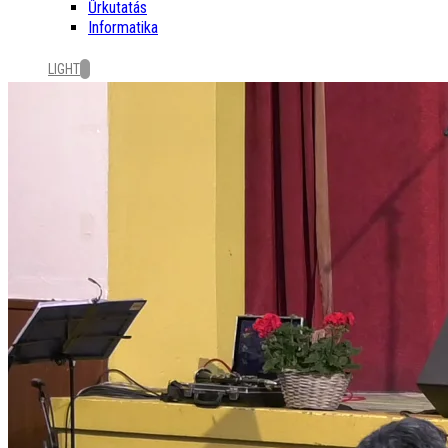
Űrkutatás
Informatika
LIGHT