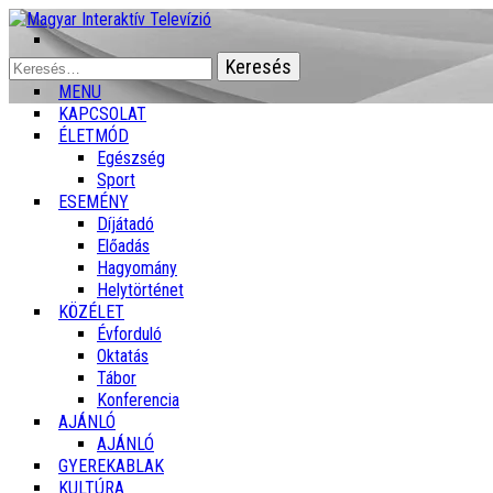
Keresés:
MENU
KAPCSOLAT
ÉLETMÓD
Egészség
Sport
ESEMÉNY
Díjátadó
Előadás
Hagyomány
Helytörténet
KÖZÉLET
Évforduló
Oktatás
Tábor
Konferencia
AJÁNLÓ
AJÁNLÓ
GYEREKABLAK
KULTÚRA