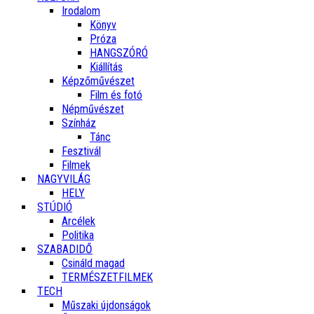
Irodalom
Könyv
Próza
HANGSZÓRÓ
Kiállítás
Képzőművészet
Film és fotó
Népművészet
Színház
Tánc
Fesztivál
Filmek
NAGYVILÁG
HELY
STÚDIÓ
Arcélek
Politika
SZABADIDŐ
Csináld magad
TERMÉSZETFILMEK
TECH
Műszaki újdonságok