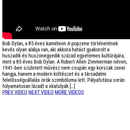
Bob Dylan, a 85 éves kaméleon
A popzene történetének
kevés olyan alakja van, aki akkora hatást gyakorolt a
huszadik és huszonegyedik század egyetemes kultúrájára,
mint a 85 éves Bob Dylan. A Robert Allen Zimmerman néven,
1941-ben született művész nem csupán egy korszak zenei
hangja, hanem a modern költészet és a társadalmi
felelősségvállalás örök szimbóluma lett. Pályafutása során
folyamatosan lázadt a skatulyák […]
PREV VIDEO
NEXT VIDEO
MORE VIDEOS