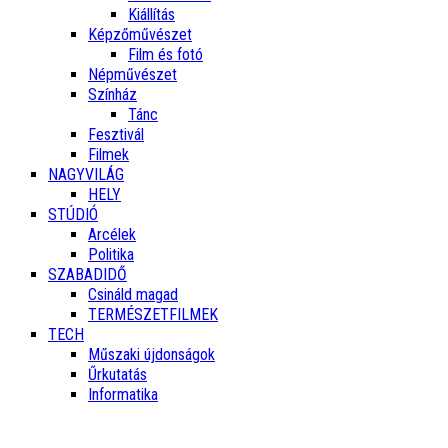
Kiállítás
Képzőművészet
Film és fotó
Népművészet
Színház
Tánc
Fesztivál
Filmek
NAGYVILÁG
HELY
STÚDIÓ
Arcélek
Politika
SZABADIDŐ
Csináld magad
TERMÉSZETFILMEK
TECH
Műszaki újdonságok
Űrkutatás
Informatika