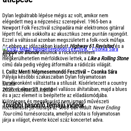
Dylan legbátrabb lépése mégis az volt, amikor nem
elégedett meg a népzenész szerepével. 1965-ben a
Newport Folk Fesztivál színpadára már elektromos gitárral
lépett fel, ami sokkolta az akusztikus zene puritán rajongóit.
Ezzel a váltással azonban megszületett a folk-rock műfaja.
Az ebben az időszakban kiadott
Highway 61 Revisited
és a
Blonde on Blonde
albumok a rocktörténelem
NEXT
megkerülhetetlen mérföldkövei lettek, a
Like a Rolling Stone
című dala pedig végleg átformálta a rádiózás világát.
I. Csiliz Menti Népmesemondó Fesztivál – Csonka Sára
Pályája későbbi szakaszaiban Dylan folyamatosan
kaméleonként változtatta a stílusát. Kísérletezett a country
Gyula
zenével, elmerült a gospel vallásos áhítatában, majd a blues
2026. május 25. hétfő
és a jazz elemeit is beépítette az előadásmódjába.
Különleges és megalkuvást nem ismerő művészeti
További hasonló témájú videók
hozzáállását jól mutatja az 1988-ban indult
Never Ending
Tour
című turnésorozata, amellyel azóta is folyamatosan
járja a világot, évente közel száz koncertet adva.