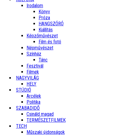
Irodalom
Könyv
Próza
HANGSZÓRÓ
Kiállítás
Képzőművészet
Film és fotó
Népművészet
Színház
Tánc
Fesztivál
Filmek
NAGYVILÁG
HELY
STÚDIÓ
Arcélek
Politika
SZABADIDŐ
Csináld magad
TERMÉSZETFILMEK
TECH
Műszaki újdonságok