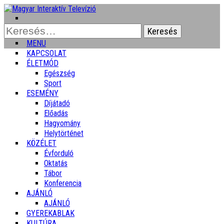
Keresés:
MENU
KAPCSOLAT
ÉLETMÓD
Egészség
Sport
ESEMÉNY
Díjátadó
Előadás
Hagyomány
Helytörténet
KÖZÉLET
Évforduló
Oktatás
Tábor
Konferencia
AJÁNLÓ
AJÁNLÓ
GYEREKABLAK
KULTÚRA