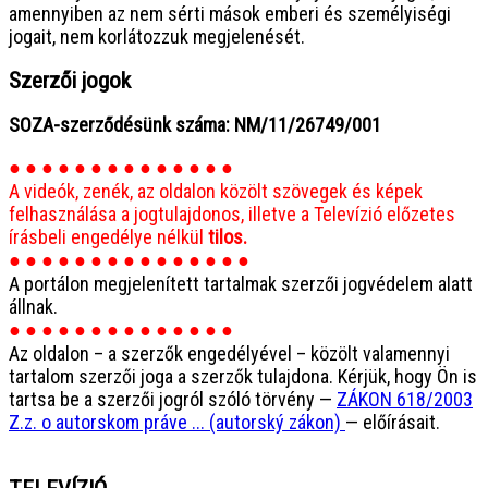
amennyiben az nem sérti mások emberi és személyiségi
jogait, nem korlátozzuk megjelenését.
Szerzői jogok
SOZA-szerződésünk száma: NM/11/26749/001
● ● ● ● ● ● ● ● ● ● ● ● ● ●
A videók, zenék, az oldalon közölt szövegek és képek
felhasználása a jogtulajdonos, illetve a Televízió előzetes
írásbeli engedélye nélkül
tilos.
● ● ● ● ● ● ● ● ● ● ● ● ● ● ●
A portálon megjelenített tartalmak szerzői jogvédelem alatt
állnak.
● ● ● ● ● ● ● ● ● ● ● ● ● ●
Az oldalon – a szerzők engedélyével – közölt valamennyi
tartalom szerzői joga a szerzők tulajdona. Kérjük, hogy Ön is
tartsa be a szerzői jogról szóló törvény —
ZÁKON 618/2003
Z.z. o autorskom práve ... (autorský zákon)
— előírásait.