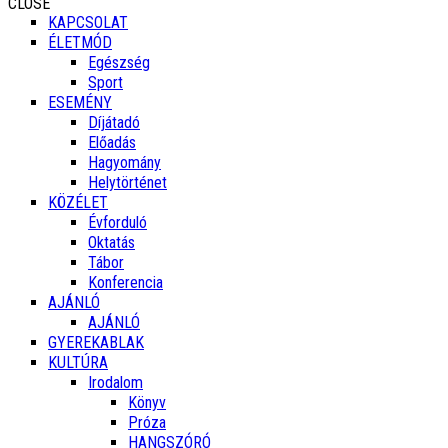
CLOSE
KAPCSOLAT
ÉLETMÓD
Egészség
Sport
ESEMÉNY
Díjátadó
Előadás
Hagyomány
Helytörténet
KÖZÉLET
Évforduló
Oktatás
Tábor
Konferencia
AJÁNLÓ
AJÁNLÓ
GYEREKABLAK
KULTÚRA
Irodalom
Könyv
Próza
HANGSZÓRÓ