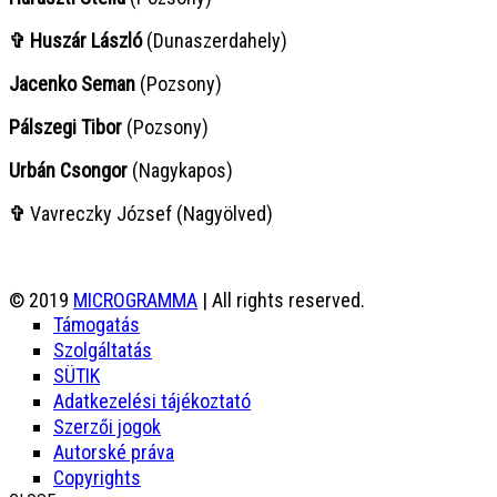
✞ Huszár László
(Dunaszerdahely)
Jacenko Seman
(Pozsony)
Pálszegi Tibor
(Pozsony)
Urbán Csongor
(Nagykapos)
✞
Vavreczky József (Nagyölved)
© 2019
MICROGRAMMA
| All rights reserved.
Támogatás
Szolgáltatás
SÜTIK
Adatkezelési tájékoztató
Szerzői jogok
Autorské práva
Copyrights