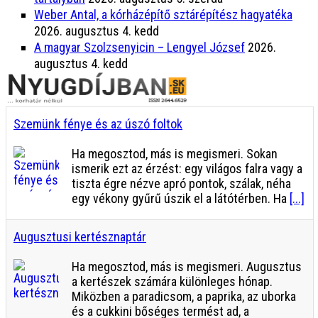
Weber Antal, a kórházépítő sztárépítész hagyatéka
2026. augusztus 4. kedd
A magyar Szolzsenyicin – Lengyel József
2026.
augusztus 4. kedd
Szemünk fénye és az úszó foltok
Ha megosztod, más is megismeri. Sokan
ismerik ezt az érzést: egy világos falra vagy a
tiszta égre nézve apró pontok, szálak, néha
egy vékony gyűrű úszik el a látótérben. Ha
[...]
Augusztusi kertésznaptár
Ha megosztod, más is megismeri. Augusztus
a kertészek számára különleges hónap.
Miközben a paradicsom, a paprika, az uborka
és a cukkini bőséges termést ad, a