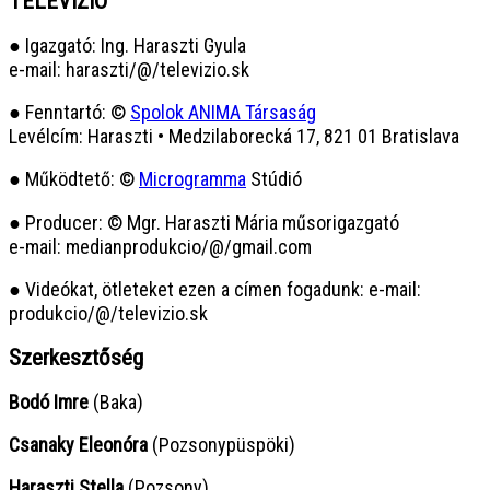
TELEVÍZIÓ
● Igazgató: Ing. Haraszti Gyula
e-mail: haraszti/@/televizio.sk
● Fenntartó: ©
Spolok ANIMA Társaság
Levélcím: Haraszti • Medzilaborecká 17, 821 01 Bratislava
● Működtető: ©
Microgramma
Stúdió
● Producer: © Mgr. Haraszti Mária műsorigazgató
e-mail: medianprodukcio/@/gmail.com
● Videókat, ötleteket ezen a címen fogadunk: e-mail:
produkcio/@/televizio.sk
Szerkesztőség
Bodó Imre
(Baka)
Csanaky Eleonóra
(Pozsonypüspöki)
Haraszti Stella
(Pozsony)