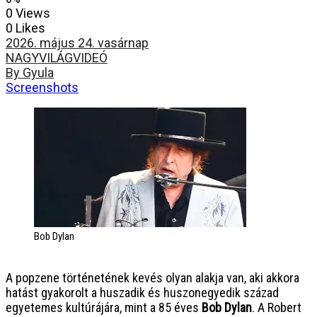
0 Views
0 Likes
2026. május 24. vasárnap
NAGYVILÁG
VIDEÓ
By Gyula
Screenshots
Bob Dylan
A popzene történetének kevés olyan alakja van, aki akkora
hatást gyakorolt a huszadik és huszonegyedik század
egyetemes kultúrájára, mint a 85 éves
Bob Dylan
. A Robert