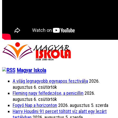
❖
Somorjai Kaszinó
❖
Kincskeresők
❖
Zene, koncertek…
❖
Természetfilmek
❖
Dunszt-estek
❖
...
Magyar Iskola
A világ legnagyobb egynapos fesztiválja
2026.
augusztus 6. csütörtök
Fleming nagy felfedezése, a penicillin
2026.
augusztus 6. csütörtök
Fogyó Nap a horizonton
2026. augusztus 5. szerda
Harry Houdini 91 percet töltött víz alatt egy lezárt
tartályban
2026. augusztus 5. szerda