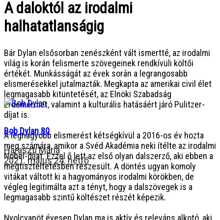
A daloktól az irodalmi
halhatatlanságig
Bár Dylan elsősorban zenészként vált ismertté, az irodalmi
világ is korán felismerte szövegeinek rendkívüli költői
értékét. Munkásságát az évek során a legrangosabb
elismerésekkel jutalmazták. Megkapta az amerikai civil élet
legmagasabb kitüntetését, az Elnöki Szabadság
Érdemérmet, valamint a kulturális hatásáért járó Pulitzer-
díjat is.
Bob Dylan 80
A legnagyobb elismerést kétségkívül a 2016-os év hozta
meg számára, amikor a Svéd Akadémia neki ítélte az irodalmi
Haraszti Mária
Nobel-díjat. Ezzel ő lett az első olyan dalszerző, aki ebben a
2021. május 24. hétfő
megtiszteltetésben részesült. A döntés ugyan komoly
vitákat váltott ki a hagyományos irodalmi körökben, de
végleg legitimálta azt a tényt, hogy a dalszövegek is a
legmagasabb szintű költészet részét képezik.
Nyolcvanöt évesen Dylan ma is aktív és releváns alkotó, aki