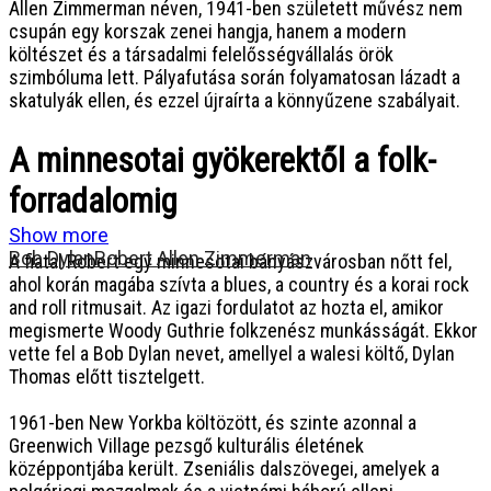
Allen Zimmerman néven, 1941-ben született művész nem
csupán egy korszak zenei hangja, hanem a modern
költészet és a társadalmi felelősségvállalás örök
szimbóluma lett. Pályafutása során folyamatosan lázadt a
skatulyák ellen, és ezzel újraírta a könnyűzene szabályait.
A minnesotai gyökerektől a folk-
forradalomig
Show more
Bob Dylan
Robert Allen Zimmerman
A fiatal Robert egy minnesotai bányászvárosban nőtt fel,
ahol korán magába szívta a blues, a country és a korai rock
and roll ritmusait. Az igazi fordulatot az hozta el, amikor
megismerte Woody Guthrie folkzenész munkásságát. Ekkor
vette fel a Bob Dylan nevet, amellyel a walesi költő, Dylan
Thomas előtt tisztelgett.
1961-ben New Yorkba költözött, és szinte azonnal a
Greenwich Village pezsgő kulturális életének
középpontjába került. Zseniális dalszövegei, amelyek a