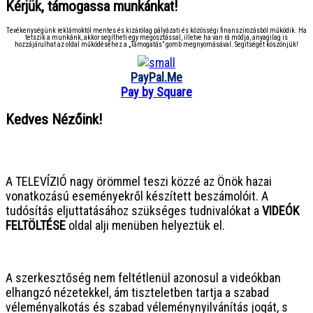
Kérjük, támogassa munkánkat!
Tevékenységünk reklámoktól mentes és kizárólag pályázati és közösségi finanszírozásból működik. Ha
tetszik a munkánk, akkor segítheti egy megosztással, illetve ha van rá módja, anyagilag is
hozzájárulhat az oldal működéséhez a „Támogatás” gomb megnyomásával. Segítségét köszönjük!
PayPal.Me
Pay by Square
Kedves Nézőink!
● ● ● ● ● ● ● ● ● ● ● ● ● ● ● ●
A TELEVÍZIÓ nagy örömmel teszi közzé az Önök hazai
vonatkozású eseményekről készített beszámolóit. A
tudósítás eljuttatásához szükséges tudnivalókat a
VIDEÓK
FELTÖLTÉSE
oldal alji menüben helyeztük el.
● ● ● ● ● ● ● ● ● ● ● ● ● ● ● ●
A szerkesztőség nem feltétlenül azonosul a videókban
elhangzó nézetekkel, ám tiszteletben tartja a szabad
véleményalkotás és szabad véleménynyilvánítás jogát, s