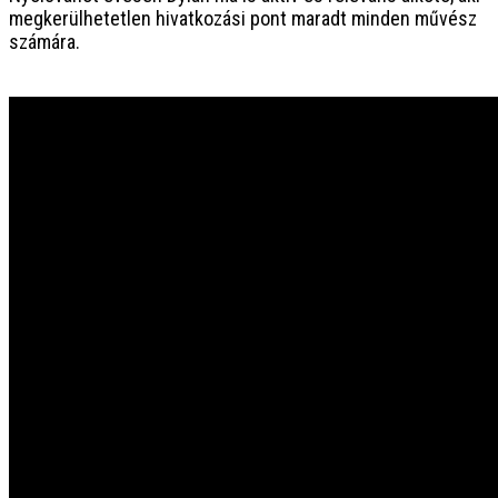
megkerülhetetlen hivatkozási pont maradt minden művész
számára.
„Önmagában egy világ minden ember”
Haraszti Mária
2016. december 14. szerda