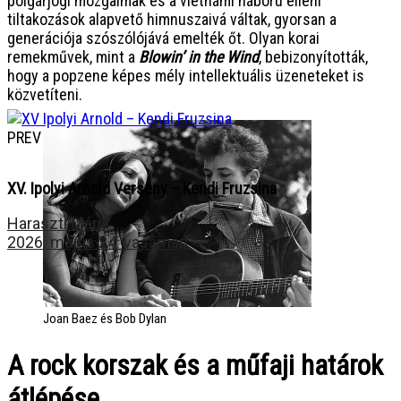
polgárjogi mozgalmak és a vietnámi háború elleni
tiltakozások alapvető himnuszaivá váltak, gyorsan a
generációja szószólójává emelték őt. Olyan korai
remekművek, mint a
Blowin’ in the Wind
, bebizonyították,
hogy a popzene képes mély intellektuális üzeneteket is
közvetíteni.
PREV
XV. Ipolyi Arnold Verseny – Kendi Fruzsina
Haraszti Mária
2026. május 24. vasárnap
Joan Baez és Bob Dylan
A rock korszak és a műfaji határok
átlépése