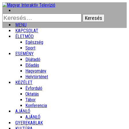
Keresés:
MENU
KAPCSOLAT
ÉLETMÓD
Egészség
Sport
ESEMÉNY
Díjátadó
Előadás
Hagyomány
Helytörténet
KÖZÉLET
Évforduló
Oktatás
Tábor
Konferencia
AJÁNLÓ
AJÁNLÓ
GYEREKABLAK
KULTÚRA