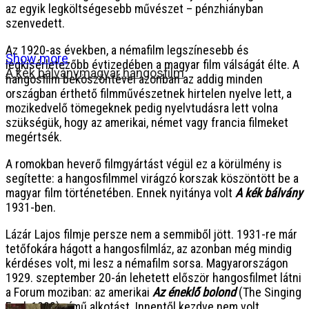
az egyik legköltségesebb művészet – pénzhiányban
szenvedett.
Az 1920-as években, a némafilm legszínesebb és
Show more
legkísérletezőbb évtizedében a magyar film válságát élte. A
A kék bálvány
magyar hangosfilm
hangosfilm beköszöntével azonban az addig minden
országban érthető filmművészetnek hirtelen nyelve lett, a
mozikedvelő tömegeknek pedig nyelvtudásra lett volna
szükségük, hogy az amerikai, német vagy francia filmeket
megértsék.
A romokban heverő filmgyártást végül ez a körülmény is
segítette: a hangosfilmmel virágzó korszak köszöntött be a
magyar film történetében. Ennek nyitánya volt
A kék bálvány
1931-ben.
Lázár Lajos filmje persze nem a semmiből jött. 1931-re már
tetőfokára hágott a hangosfilmláz, az azonban még mindig
kérdéses volt, mi lesz a némafilm sorsa. Magyarországon
1929. szeptember 20-án lehetett először hangosfilmet látni
a Forum moziban: az amerikai
Az éneklő bolond
(The Singing
Fool, 1928) című alkotást. Innentől kezdve nem volt