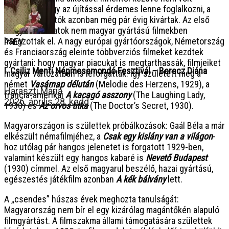
kérdéses, hogy az újítással érdemes lenne foglalkozni, a
hazai filmgyártók azonban még pár évig kivártak. Az első
magyar mondatok nem magyar gyártású filmekben
hangzottak el. A nagy európai gyártóországok, Németország
PREV
és Franciaország eleinte többverziós filmeket kezdtek
gyártani: hogy magyar piacukat is megtarthassák, filmjeiket
I. Csiliz Menti Népmesemondó Fesztivál – Berecz Diána
magyar változatban is leforgatták. Így született meg a
német
Vasárnap délután
(Melodie des Herzens, 1929), a
Haraszti Mária
francia-amerikai
A kacagó asszony
(The Laughing Lady,
2026. április 28. kedd
1930) és
Az orvos titka
(The Doctor’s Secret, 1930).
Magyarországon is születtek próbálkozások: Gaál Béla a már
elkészült némafilmjéhez, a
Csak egy kislány van a világon
-
hoz utólag pár hangos jelenetet is forgatott 1929-ben,
valamint készült egy hangos kabaré is
Nevető Budapest
(1930) címmel. Az első magyarul beszélő, hazai gyártású,
egészestés játékfilm azonban
A kék bálvány
lett.
A „csendes” húszas évek meghozta tanulságát:
Magyarország nem bír el egy kizárólag magántőkén alapuló
filmgyártást. A filmszakma állami támogatására születtek