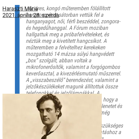
„Az üres, kongó műteremben fölállított
Haraszti Mária
hangtompított sátorban vettük fel a
2021. április 28. szerda
hanganyagot, női, férfi beszéddel, zongora-
és hegedűhanggal. A Fórum moziban
hallgattuk meg a próbafelvételeket, és
néztük meg a kivetített hangcsíkot. A
műteremben a felvételhez kerekeken
mozgatható 14 mázsa súlyú hangvédett
„box” szolgált, abban voltak a
mikrofonerősítők, valamint a forgógombos
keverőasztal, a kivezérlésmutató műszerrel.
A „visszabeszélő” berendezést, valamint a
jelzőkészülékeket magunk állítottuk össze
telefonokkal és jelzőlámpákkal. A
gördíthetőségre azért volt szükség, hogy a
hangmérnök lássa a mindenkori jelenetet és
a mikrofonmozgatást. Nem állott még
rendelkezésünkre mikrofonállvány,
hangkulissza, a már kezdetben is szükséges
hangarchívum. Például a kutyaugatáshoz a
műterembe hozattuk a kutyákat. Az