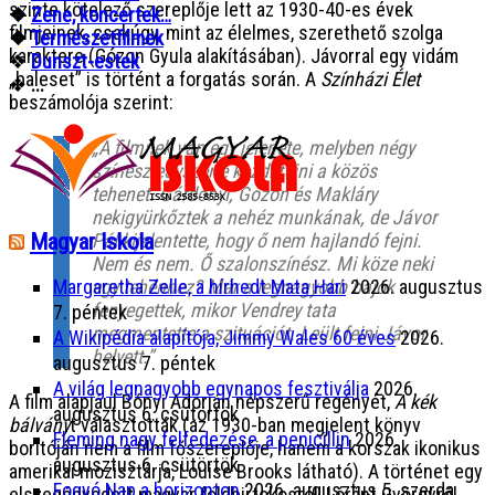
szinte kötelező szereplője lett az 1930-40-es évek
❖
Zene, koncertek…
filmjeinek, csakúgy, mint az élelmes, szerethető szolga
❖
Természetfilmek
karaktere (Gózon Gyula alakításában). Jávorral egy vidám
❖
Dunszt-estek
„baleset” is történt a forgatás során. A
Színházi Élet
❖
...
beszámolója szerint:
„A filmnek van egy jelenete, melyben négy
színész egyszerre kezdi fejni a közös
tehenet. Gárdonyi, Gózon és Makláry
nekigyürkőztek a nehéz munkának, de Jávor
Magyar Iskola
Pál kijelentette, hogy ő nem hajlandó fejni.
Nem és nem. Ő szalonszínész. Mi köze neki
egy tehénhez? Már a legnagyobb bajok
Margaretha Zelle, a hírhedt Mata Hari
2026. augusztus
fenyegettek, mikor Vendrey tata
7. péntek
megmentette a szituációt. Leült fejni Jávor
A Wikipédia alapítója, Jimmy Wales 60 éves
2026.
helyett.”
augusztus 7. péntek
A világ legnagyobb egynapos fesztiválja
2026.
A film alapjául Bónyi Adorján népszerű regényét,
A kék
augusztus 6. csütörtök
bálvány
t választották (az 1930-ban megjelent könyv
Fleming nagy felfedezése, a penicillin
2026.
borítóján nem a film főszereplője, hanem a korszak ikonikus
augusztus 6. csütörtök
amerikai mozisztárja, Louise Brooks látható). A történet egy
Fogyó Nap a horizonton
2026. augusztus 5. szerda
elszegényedett magyar földbirtokosról, Lóránt Györgyről