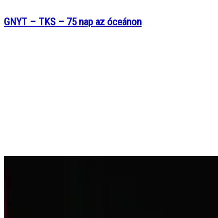
GNYT – TKS – 75 nap az óceánon