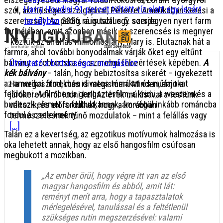
Harry Houdini 91 percet töltött víz alatt egy lezárt
szól, aki hűséges szolgájával, Péterrel Amerikában keresi a
szerencsét. Az pedig rá is talál egy sorsjegyen nyert farm
tartályban
2026. augusztus 5. szerda
formájában, amit azonban másik öt szerencsés is megnyer
– köztük az álruhás milliomoslány, Mary is. Elutaznak hát a
farmra, ahol további bonyodalmak várják őket egy eltűnt
bálvány-szobrocska és szerelmi félreértések képében.
A
Útmutató a biztonságos mozgáshoz
kék bálvány
– talán, hogy bebiztosítsa sikerét – igyekezett
az amerikai filmekben divatos témákat és műfajokat
Ha megosztod, más is megismeri. Minden, amit a
feldobni. A filmben a gengszterfilm, a krimi, a western és a
járókeretekről tudni kell Az évek múlásával a testünk
burleszk elemei is felbukkannak, ám végül inkább románcba
változik, és előfordulhat, hogy a korábban
fordul a cselekmény.
természetesnek tűnő mozdulatok – mint a felállás vagy
[...]
Talán ez a kevertség, az egzotikus motívumok halmozása is
oka lehetett annak, hogy az első hangosfilm csúfosan
megbukott a mozikban.
„Az ember örül, hogy végre itt van az első
magyar hangosfilm és abból, amit lát:
reményt merít arra, hogy a tapasztalatok
mérlegelésével, tanulással és a feltétlenül
szükséges rutin megszerzésével: valami