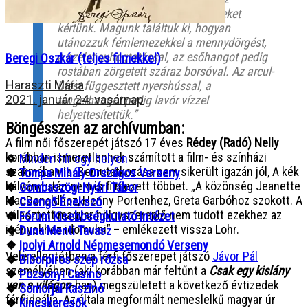
effektusokhoz hangutánzó embereket
kértünk. Magunk találtuk ki, hogyan
utánozzuk fémlemezekkel a mennydörgést,
a szelet suhogtatással, az esőhangot pedig
Beregi Oszkár (teljes filmekkel)
rostában zörgetett száraz borsóval. Az arcul-
Haraszti Mária
ütést függesztett nyershússal, a
2021. január 24. vasárnap
tengerhangot pedig lavór vízzel
helyettesítettük.”
Böngésszen az archívumban:
A film női főszerepét játszó 17 éves
Rédey (Radó) Nelly
korábban ismeretlennek számított a film- és színházi
❖
Minden hír egy helyen
szakmában is. Bemutatkozása nem sikerült igazán jól, A kék
❖
Tompa Mihály Országos Verseny
bálvány után nem is filmezett többet. „A közönség Jeanette
❖
Gombaszögi Nyári Tábor
MacDonaldhoz, Henny Portenhez, Greta Garbóhoz szokott. A
❖
Csengő Énekszó
választott magyar hölgyszereplő nem tudott ezekhez az
❖
Fórum Kisebbségkutató Intézet
igényekhez idomulni” – emlékezett vissza Lohr.
❖
Duna Menti Tavasz
❖
Ipolyi Arnold Népmesemondó Verseny
Vele ellentétben a férfi főszerepet játszó
Jávor Pál
❖
Bíborpiros szép rózsa
személyében (aki korábban már feltűnt a
Csak egy kislány
❖
Pozsonyi Casino
van a világon
-ban) megszületett a következő évtizedek
❖
Somorjai Kaszinó
férfiideálja. Az általa megformált nemeslelkű magyar úr
❖
Kincskeresők