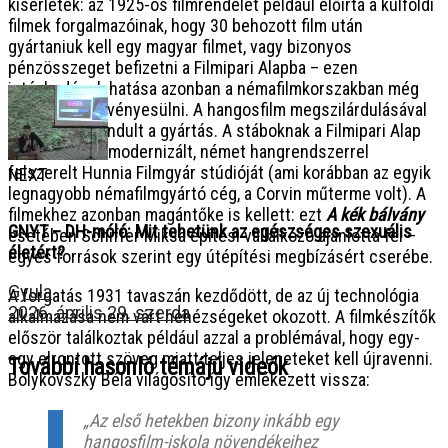
kísérletek: az 1925-ös filmrendelet például előírta a külföldi
filmek forgalmazóinak, hogy 30 behozott film után
gyártaniuk kell egy magyar filmet, vagy bizonyos
pénzösszeget befizetni a Filmipari Alapba – ezen
intézkedések hatása azonban a némafilmkorszakban még
nem tudott érvényesülni. A hangosfilm megszilárdulásával
azonban megindult a gyártás. A stáboknak a Filmipari Alap
biztosította a modernizált, német hangrendszerrel
felszerelt Hunnia Filmgyár stúdióját (ami korábban az egyik
NEXT
legnagyobb némafilmgyártó cég, a Corvin műterme volt). A
filmekhez azonban magántőke is kellett: ezt
A kék bálvány
GNYT – DH-móló: Mit tehetünk az egészséges szexuális
esetében Schiffer Miksa építési vállalkozó ajánlotta fel –
életért?
egyes források szerint egy útépítési megbízásért cserébe.
Gyula
A forgatás 1931 tavaszán kezdődött, de az új technológia
2026. április 29. szerda
alkalmazása nem várt nehézségeket okozott. A filmkészítők
először találkoztak például azzal a problémával, hogy egy-
egy elrontott szöveg miatt teljes jeleneteket kell újravenni.
További hasonló témájú videók
Bolykovszky Béla világosító így emlékezett vissza:
„Az első hetekben bizony inkább egy
hangosfilm-iskola növendékeihez