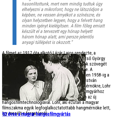
hasonlítottunk, mert nem mindig tudtuk úgy
elhelyezni a mikrofont, hogy ne látszódjon a
képben, ne vessen árnyékot a színészre, és
olyan helyzetben legyen, hogy a felvett hang
minden igényt kielégítsen. A film főleg emiatt
készült el a tervezett egy hónap helyett
három hónap alatt, ami persze jelentős
anyagi túllépést is okozott.”
A filmet az 1917 óta alkotó Lázár Lajos rendezte, a
forgatókönyvet Lőrincz Miklós és Faragó Dezső György
írták. Az első kifejezetten filmre írt betétdalok szövegét
Harmath Imre, zenéjét Angyal László szerezte. A
felvételeket a némafilmek (és később, egészen 1958-ig a
hangosfilmek) megbecsült operatőre, Eiben István
készítette. A film hangfelvételeit egy fiatal mérnökre, Lohr
Ferencre bízták, akit a Hunnia a német UFA filmgyárhoz
küldött tanulmányútra, hogy megismerkedjen az új
hangosfilmtechnológiával. Lohr, aki ezután a magyar
filmszakma egyik legfoglalkoztatottabb hangmérnöke lett,
így mesélt a forgatásról:
90 éves a magyar hangosfilmgyártás