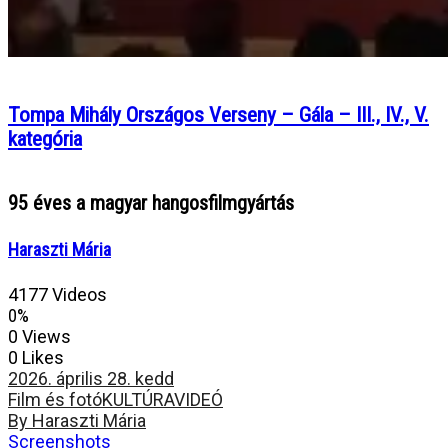
Tompa Mihály Országos Verseny – Gála – III., IV., V.
kategória
95 éves a magyar hangosfilmgyártás
Haraszti Mária
4177 Videos
0%
0 Views
0 Likes
2026. április 28. kedd
Film és fotó
KULTÚRA
VIDEÓ
By Haraszti Mária
Screenshots