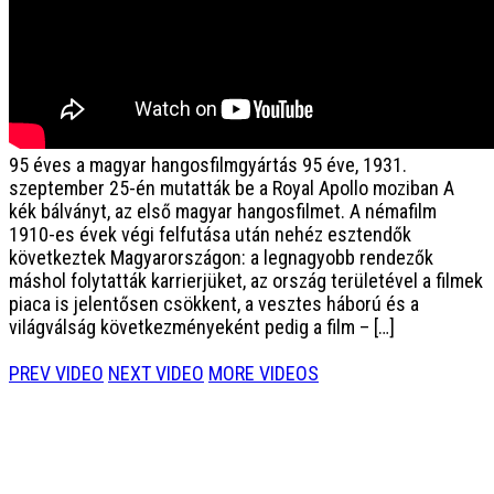
95 éves a magyar hangosfilmgyártás
95 éve, 1931.
szeptember 25-én mutatták be a Royal Apollo moziban A
kék bálványt, az első magyar hangosfilmet. A némafilm
1910-es évek végi felfutása után nehéz esztendők
következtek Magyarországon: a legnagyobb rendezők
máshol folytatták karrierjüket, az ország területével a filmek
piaca is jelentősen csökkent, a vesztes háború és a
világválság következményeként pedig a film – […]
PREV VIDEO
NEXT VIDEO
MORE VIDEOS