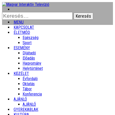
Keresés:
MENU
KAPCSOLAT
ÉLETMÓD
Egészség
Sport
ESEMÉNY
Díjátadó
Előadás
Hagyomány
Helytörténet
KÖZÉLET
Évforduló
Oktatás
Tábor
Konferencia
AJÁNLÓ
AJÁNLÓ
GYEREKABLAK
KULTÚRA