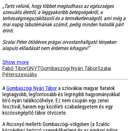
„Tarts velünk, hogy többet megtudhass az egészséges
szexuális életről, a leggyakoribb betegségekről, a
terhességmegszakításról és a terméketlenségről, ami még a
mai napig tabutémának számít, pedig minden hatodik párt
érinti.
Szalai Péter ötödéves prágai orvostanhallgató tényeken
alapuló előadását nem érdemes kihagyni!”
Show more
Fabó Tibor
GNYT
Gombaszögi Nyári Tábor
Szalai
Péter
szexuális
A
Gombaszögi Nyári Tábor
a szlovákiai magyar fiatalok
legnagyobb, legfontosabb és legrégibb hagyományokkal
bíró nyári találkozóhelye. Ez nem csupán egy zenei
fesztivál, hanem egy közéleti szabadegyetem és egy
közösségépítő tábor ötvözete.
A Rozsnyó melletti Gombaszögi-völgyben (a Szalóc
községhez tartozó cseppkőbarlang és az egykori pálos