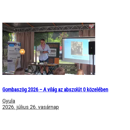
Gombaszög 2026 – A világ az abszolút 0 közelében
Gyula
2026. július 26. vasárnap