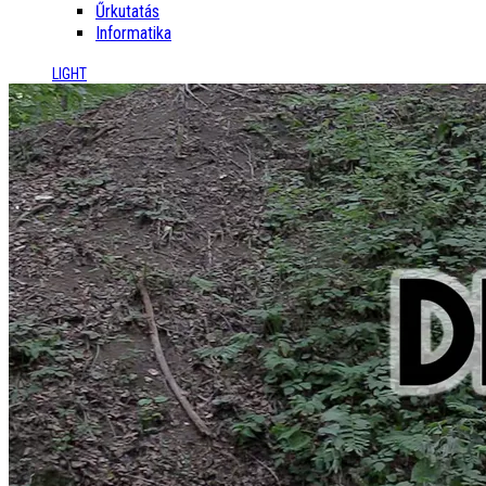
Űrkutatás
Informatika
LIGHT