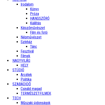
Irodalom
Könyv
Próza
HANGSZÓRÓ
Kiállítás
Képzőművészet
Film és fotó
Népművészet
Színház
Tánc
Fesztivál
Filmek
NAGYVILÁG
HELY
STÚDIÓ
Arcélek
Politika
SZABADIDŐ
Csináld magad
TERMÉSZETFILMEK
TECH
Műszaki újdonságok