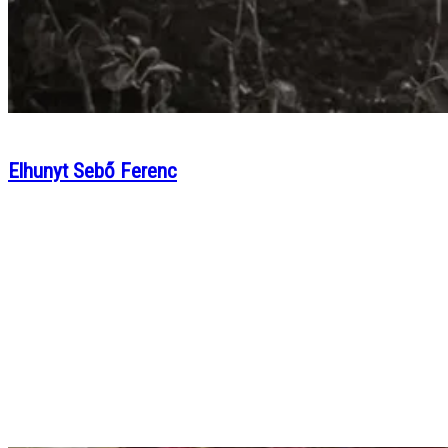
Elhunyt Sebő Ferenc