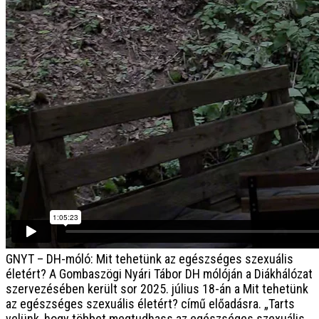
GNYT – DH-móló: Mit tehetünk az egészséges szexuális
életért?
A Gombaszögi Nyári Tábor DH mólóján a Diákhálózat
szervezésében került sor 2025. július 18-án a Mit tehetünk
az egészséges szexuális életért? című előadásra. „Tarts
velünk, hogy többet megtudhass az egészséges szexuális