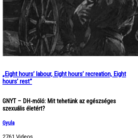
„Eight hours’ labour, Eight hours’ recreation, Eight
hours’ rest”
GNYT – DH-móló: Mit tehetünk az egészséges
szexuális életért?
Gyula
2761 Videos