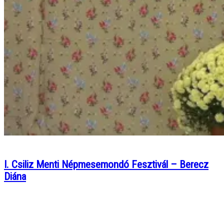
I. Csiliz Menti Népmesemondó Fesztivál – Berecz
Diána