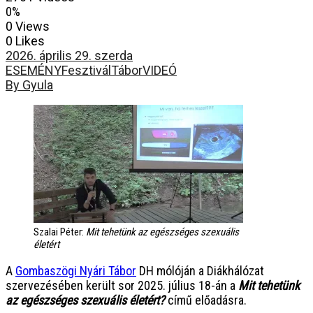
0%
0 Views
0 Likes
2026. április 29. szerda
ESEMÉNY
Fesztivál
Tábor
VIDEÓ
By Gyula
Szalai Péter:
Mit tehetünk az egészséges szexuális
életért
A
Gombaszögi Nyári Tábor
DH mólóján a Diákhálózat
szervezésében került sor 2025. július 18-án a
Mit tehetünk
az egészséges szexuális életért?
című előadásra.