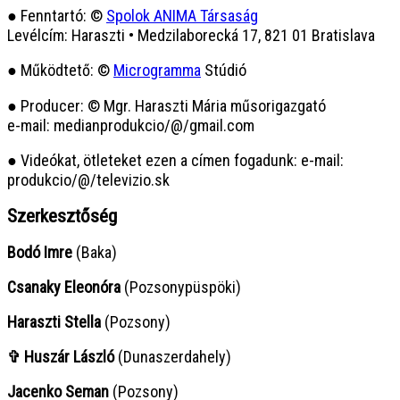
● Fenntartó: ©
Spolok ANIMA Társaság
Levélcím: Haraszti • Medzilaborecká 17, 821 01 Bratislava
● Működtető: ©
Microgramma
Stúdió
● Producer: © Mgr. Haraszti Mária műsorigazgató
e-mail: medianprodukcio/@/gmail.com
● Videókat, ötleteket ezen a címen fogadunk: e-mail:
produkcio/@/televizio.sk
Szerkesztőség
Bodó Imre
(Baka)
Csanaky Eleonóra
(Pozsonypüspöki)
Haraszti Stella
(Pozsony)
✞ Huszár László
(Dunaszerdahely)
Jacenko Seman
(Pozsony)