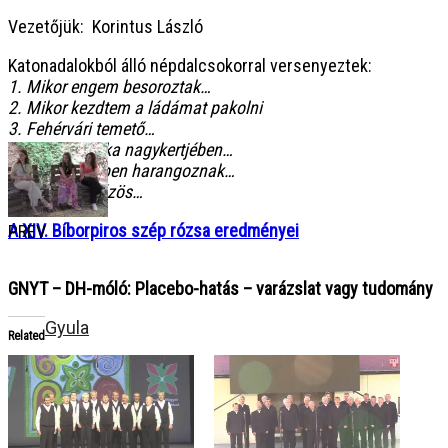
Vezetőjük: Korintus László
Katonadalokból álló népdalcsokorral versenyeztek:
1. Mikor engem besoroztak…
2. Mikor kezdtem a ládámat pakolni
3. Fehérvári temető…
4. Ferenc Jóska nagykertjében…
5. Jaj, de szépen harangoznak…
6. Fekete a gőzös…
A XIV. Bíborpiros szép rózsa eredményei
PREV
GNYT – DH-móló: Placebo-hatás – varázslat vagy tudomány
Gyula
Related