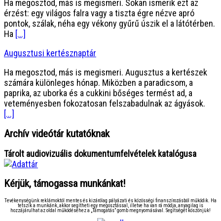
Ha megosztod, más is megismeri. Sokan ismerik ezt az
érzést: egy világos falra vagy a tiszta égre nézve apró
pontok, szálak, néha egy vékony gyűrű úszik el a látótérben.
Ha
[...]
Augusztusi kertésznaptár
Ha megosztod, más is megismeri. Augusztus a kertészek
számára különleges hónap. Miközben a paradicsom, a
paprika, az uborka és a cukkini bőséges termést ad, a
veteményesben fokozatosan felszabadulnak az ágyások.
[...]
Archív videótár kutatóknak
Tárolt audiovizuális dokumentumfelvételek katalógusa
Kérjük, támogassa munkánkat!
Tevékenységünk reklámoktól mentes és kizárólag pályázati és közösségi finanszírozásból működik. Ha
tetszik a munkánk, akkor segítheti egy megosztással, illetve ha van rá módja, anyagilag is
hozzájárulhat az oldal működéséhez a „Támogatás” gomb megnyomásával. Segítségét köszönjük!