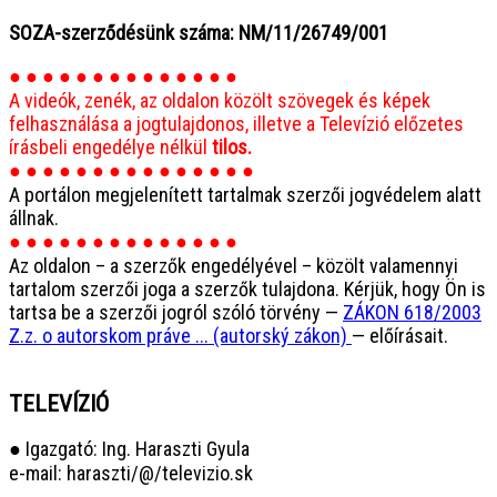
SOZA-szerződésünk száma: NM/11/26749/001
● ● ● ● ● ● ● ● ● ● ● ● ● ●
A videók, zenék, az oldalon közölt szövegek és képek
felhasználása a jogtulajdonos, illetve a Televízió előzetes
írásbeli engedélye nélkül
tilos.
● ● ● ● ● ● ● ● ● ● ● ● ● ● ●
A portálon megjelenített tartalmak szerzői jogvédelem alatt
állnak.
● ● ● ● ● ● ● ● ● ● ● ● ● ●
Az oldalon – a szerzők engedélyével – közölt valamennyi
tartalom szerzői joga a szerzők tulajdona. Kérjük, hogy Ön is
tartsa be a szerzői jogról szóló törvény —
ZÁKON 618/2003
Z.z. o autorskom práve ... (autorský zákon)
— előírásait.
TELEVÍZIÓ
● Igazgató: Ing. Haraszti Gyula
e-mail: haraszti/@/televizio.sk