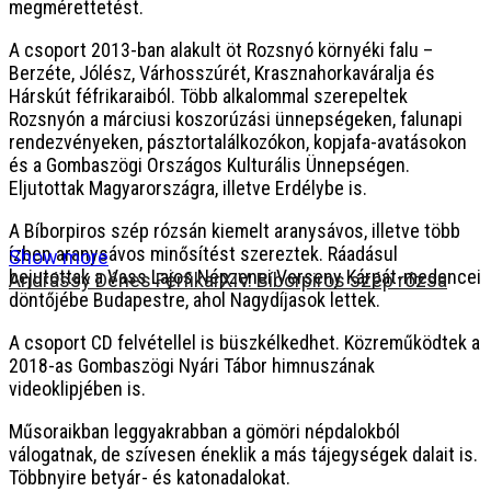
megmérettetést.
A csoport 2013-ban alakult öt Rozsnyó környéki falu –
Berzéte, Jólész, Várhosszúrét, Krasznahorkaváralja és
Hárskút féfrikaraiból. Több alkalommal szerepeltek
Rozsnyón a márciusi koszorúzási ünnepségeken, falunapi
rendezvényeken, pásztortalálkozókon, kopjafa-avatásokon
és a Gombaszögi Országos Kulturális Ünnepségen.
Eljutottak Magyarországra, illetve Erdélybe is.
A Bíborpiros szép rózsán kiemelt aranysávos, illetve több
ízben aranysávos minősítést szereztek. Ráadásul
Show more
bejutottak a Vass Lajos Népzenei Verseny Kárpát-medencei
Andrássy Dénes Férfikar
XIV. Bíborpiros szép rózsa
döntőjébe Budapestre, ahol Nagydíjasok lettek.
A csoport CD felvétellel is büszkélkedhet. Közreműködtek a
2018-as Gombaszögi Nyári Tábor himnuszának
videoklipjében is.
Műsoraikban leggyakrabban a gömöri népdalokból
válogatnak, de szívesen éneklik a más tájegységek dalait is.
Többnyire betyár- és katonadalokat.