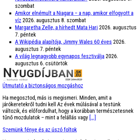
szombat
Amikor elnémult a Niagara – a nap, amikor elfogyott a
víz
2026. augusztus 8. szombat
Margaretha Zelle, a hírhedt Mata Hari
2026. augusztus
7. péntek
A Wikipédia alapítója, Jimmy Wales 60 éves
2026.
augusztus 7. péntek
A világ legnagyobb egynapos fesztiválja
2026.
augusztus 6. csütörtök
Útmutató a biztonságos mozgáshoz
Ha megosztod, más is megismeri. Minden, amit a
járókeretekről tudni kell Az évek múlásával a testünk
változik, és előfordulhat, hogy a korábban természetesnek
tűnő mozdulatok – mint a felállás vagy
[...]
Szemünk fénye és az úszó foltok