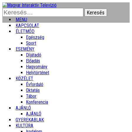
Keresés:
MENU
KAPCSOLAT
ÉLETMÓD
Egészség
Sport
ESEMÉNY
Díjátadó
Előadás
Hagyomány
Helytörténet
KÖZÉLET
Évforduló
Oktatás
Tábor
Konferencia
AJÁNLÓ
AJÁNLÓ
GYEREKABLAK
KULTÚRA
Irodalom