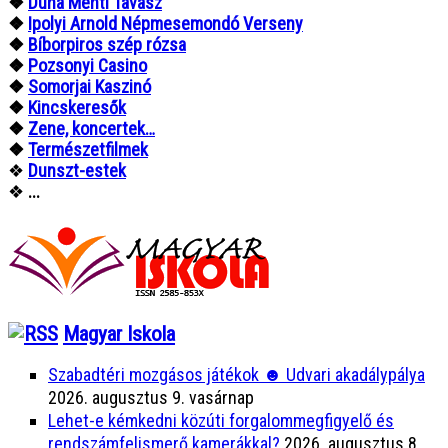
❖
Duna Menti Tavasz
❖
Ipolyi Arnold Népmesemondó Verseny
❖
Bíborpiros szép rózsa
❖
Pozsonyi Casino
❖
Somorjai Kaszinó
❖
Kincskeresők
❖
Zene, koncertek…
❖
Természetfilmek
❖
Dunszt-estek
❖
...
Magyar Iskola
Szabadtéri mozgásos játékok ☻ Udvari akadálypálya
2026. augusztus 9. vasárnap
Lehet-e kémkedni közúti forgalommegfigyelő és
rendszámfelismerő kamerákkal?
2026. augusztus 8.