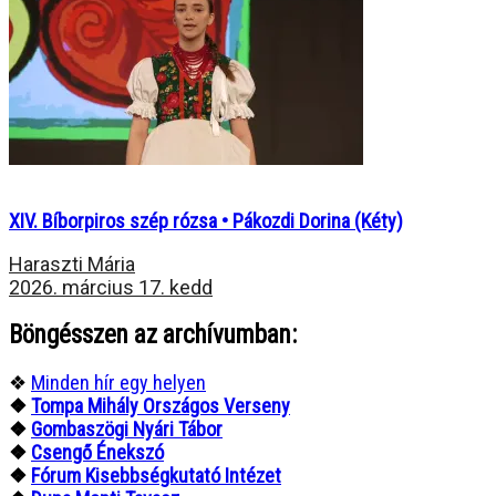
XIV. Bíborpiros szép rózsa • Pákozdi Dorina (Kéty)
Haraszti Mária
2026. március 17. kedd
Böngésszen az archívumban:
❖
Minden hír egy helyen
❖
Tompa Mihály Országos Verseny
❖
Gombaszögi Nyári Tábor
❖
Csengő Énekszó
❖
Fórum Kisebbségkutató Intézet