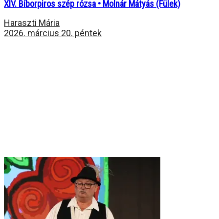
XIV. Bíborpiros szép rózsa • Molnár Mátyás (Fülek)
Haraszti Mária
2026. március 20. péntek