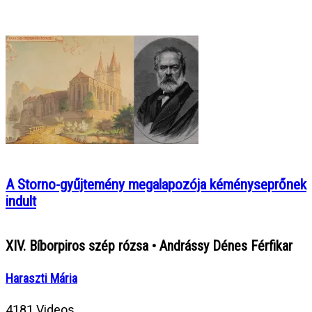
A Storno-gyűjtemény megalapozója kéményseprőnek
indult
XIV. Bíborpiros szép rózsa • Andrássy Dénes Férfikar
Haraszti Mária
4181 Videos