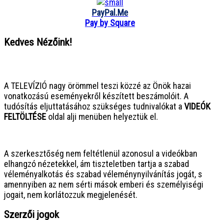
PayPal.Me
Pay by Square
Kedves Nézőink!
● ● ● ● ● ● ● ● ● ● ● ● ● ● ● ●
A TELEVÍZIÓ nagy örömmel teszi közzé az Önök hazai
vonatkozású eseményekről készített beszámolóit. A
tudósítás eljuttatásához szükséges tudnivalókat a
VIDEÓK
FELTÖLTÉSE
oldal alji menüben helyeztük el.
● ● ● ● ● ● ● ● ● ● ● ● ● ● ● ●
A szerkesztőség nem feltétlenül azonosul a videókban
elhangzó nézetekkel, ám tiszteletben tartja a szabad
véleményalkotás és szabad véleménynyilvánítás jogát, s
amennyiben az nem sérti mások emberi és személyiségi
jogait, nem korlátozzuk megjelenését.
Szerzői jogok