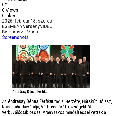
0%
0 Views
0 Likes
2026. február 18. szerda
ESEMÉNY
Verseny
VIDEÓ
By Haraszti Mária
Screenshots
Andrássy Dénes Férfikar
Az
Andrássy Dénes Férfikar
tagjai Berzéte, Hárskút, Jólész,
Krasznahorkaváralja, Várhosszúrét községekből
verbuválódtak össze. Aranysávos minősítéssel vették a