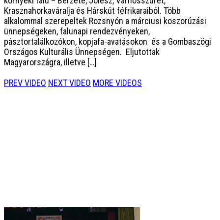
környéki falu – Berzéte, Jólész, Várhosszúrét,
Krasznahorkaváralja és Hárskút féfrikaraiból. Több
alkalommal szerepeltek Rozsnyón a márciusi koszorúzási
ünnepségeken, falunapi rendezvényeken,
pásztortalálkozókon, kopjafa-avatásokon és a Gombaszögi
Országos Kulturális Ünnepségen. Eljutottak
Magyarországra, illetve […]
PREV VIDEO
NEXT VIDEO
MORE VIDEOS