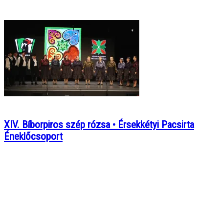
XIV. Bíborpiros szép rózsa • Érsekkétyi Pacsirta
Éneklőcsoport