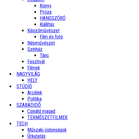
Könyv
Próza
HANGSZÓRÓ
Kiállítás
Képzőművészet
Film és fotó
Népművészet
Színház
Tánc
Fesztivál
Filmek
NAGYVILÁG
HELY
STÚDIÓ
Arcélek
Politika
SZABADIDŐ
Csináld magad
TERMÉSZETFILMEK
TECH
Műszaki újdonságok
Űrkutatás