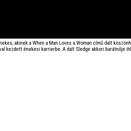
énekes, akinek a When a Man Loves a Woman című dalt köszönh
kezdett énekesi karrierbe. A dalt Sledge akkori barátnője ihle