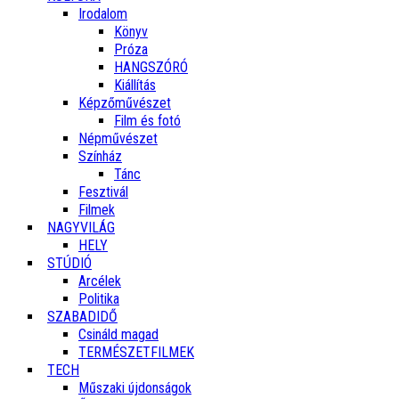
Irodalom
Könyv
Próza
HANGSZÓRÓ
Kiállítás
Képzőművészet
Film és fotó
Népművészet
Színház
Tánc
Fesztivál
Filmek
NAGYVILÁG
HELY
STÚDIÓ
Arcélek
Politika
SZABADIDŐ
Csináld magad
TERMÉSZETFILMEK
TECH
Műszaki újdonságok