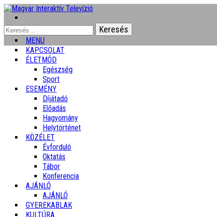
Keresés:
MENU
KAPCSOLAT
ÉLETMÓD
Egészség
Sport
ESEMÉNY
Díjátadó
Előadás
Hagyomány
Helytörténet
KÖZÉLET
Évforduló
Oktatás
Tábor
Konferencia
AJÁNLÓ
AJÁNLÓ
GYEREKABLAK
KULTÚRA