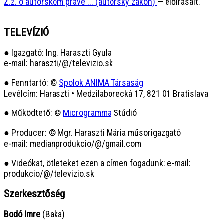
Z.z. o autorskom práve ... (autorský zákon)
— előírásait.
TELEVÍZIÓ
● Igazgató: Ing. Haraszti Gyula
e-mail: haraszti/@/televizio.sk
● Fenntartó: ©
Spolok ANIMA Társaság
Levélcím: Haraszti • Medzilaborecká 17, 821 01 Bratislava
● Működtető: ©
Microgramma
Stúdió
● Producer: © Mgr. Haraszti Mária műsorigazgató
e-mail: medianprodukcio/@/gmail.com
● Videókat, ötleteket ezen a címen fogadunk: e-mail:
produkcio/@/televizio.sk
Szerkesztőség
Bodó Imre
(Baka)