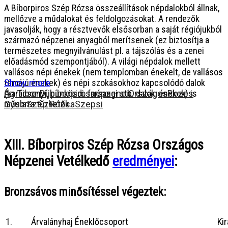
A Bíborpiros Szép Rózsa összeállítások népdalokból állnak,
mellőzve a műdalokat és feldolgozásokat. A rendezők
javasolják, hogy a résztvevők elsősorban a saját régiójukból
származó népzenei anyagból merítsenek (ez biztosítja a
természetes megnyilvánulást pl. a tájszólás és a zenei
előadásmód szempontjából). A világi népdalok mellett
vallásos népi énekek (nem templomban énekelt, de vallásos
témájú énekek) és népi szokásokhoz kapcsolódó dalok
Show more
(karácsonyi, pünkösdi, farsangi stb. dalok, énekek) is
Ág Tibor Díj
bíborpiros
népzenei
Országos
Rezes
műsorra tűzhetők.
Gyula
Szép Rózsa
Szepsi
XIII. Bíborpiros Szép Rózsa Országos
Népzenei Vetélkedő
eredményei
:
Bronzsávos minősítéssel végeztek:
1.
Árvalányhaj Éneklőcsoport
Ki