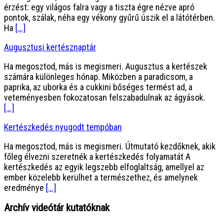
érzést: egy világos falra vagy a tiszta égre nézve apró
pontok, szálak, néha egy vékony gyűrű úszik el a látótérben.
Ha
[...]
Augusztusi kertésznaptár
Ha megosztod, más is megismeri. Augusztus a kertészek
számára különleges hónap. Miközben a paradicsom, a
paprika, az uborka és a cukkini bőséges termést ad, a
veteményesben fokozatosan felszabadulnak az ágyások.
[...]
Kertészkedés nyugodt tempóban
Ha megosztod, más is megismeri. Útmutató kezdőknek, akik
főleg élvezni szeretnék a kertészkedés folyamatát A
kertészkedés az egyik legszebb elfoglaltság, amellyel az
ember közelebb kerülhet a természethez, és amelynek
eredménye
[...]
Archív videótár kutatóknak