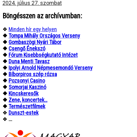
2024. július 27. szombat
Böngésszen az archívumban:
❖
Minden hír egy helyen
❖
Tompa Mihály Országos Verseny
❖
Gombaszögi Nyári Tábor
❖
Csengő Énekszó
❖
Fórum Kisebbségkutató Intézet
❖
Duna Menti Tavasz
❖
Ipolyi Arnold Népmesemondó Verseny
❖
Bíborpiros szép rózsa
❖
Pozsonyi Casino
❖
Somorjai Kaszinó
❖
Kincskeresők
❖
Zene, koncertek…
❖
Természetfilmek
❖
Dunszt-estek
❖
...