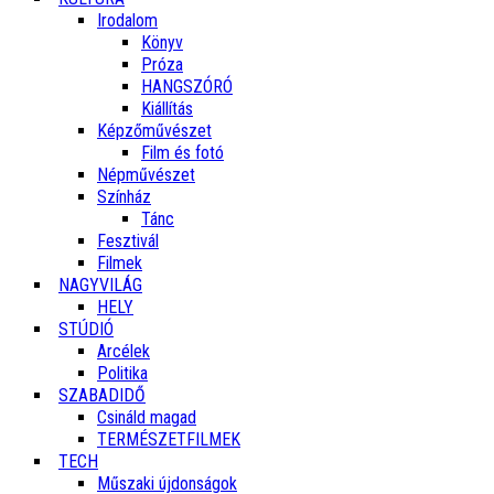
Irodalom
Könyv
Próza
HANGSZÓRÓ
Kiállítás
Képzőművészet
Film és fotó
Népművészet
Színház
Tánc
Fesztivál
Filmek
NAGYVILÁG
HELY
STÚDIÓ
Arcélek
Politika
SZABADIDŐ
Csináld magad
TERMÉSZETFILMEK
TECH
Műszaki újdonságok