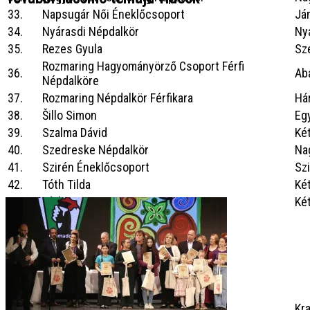
33.
Napsugár Női Éneklőcsoport
Já
34.
Nyárasdi Népdalkör
Ny
35.
Rezes Gyula
Sz
Rozmaring Hagyományörző Csoport Férfi
36.
Ab
Népdalköre
37.
Rozmaring Népdalkör Férfikara
Há
38.
Šillo Simon
Eg
39.
Szalma Dávid
Ké
40.
Szedreske Népdalkör
Na
41.
Szirén Éneklőcsoport
Szi
42.
Tóth Tilda
Ké
43.
Vígh Vivien
Ké
Aranysávos
minősítéssel végeztek
:
Kra