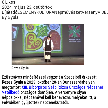
0 Likes
2024. május 23. csütörtök
Díjátadó
ESEMÉNY
KULTÚRA
Népművészet
Verseny
VIDE
By Gyula
Rezes Gyula
Ezüstsávos minősítéssel végzett a Szepsiből érkezett
Rezes Gyula
a 2023. október 28-án Dunaszerdahelyen
megtartott
XIII. Bíborpiros Szép Rózsa Országos Népzenei
Vetélkedő
országos döntőjén. A versenyre olyan
népdalokkal, népzenével kell benevezni, melyeket itt, a
Felvidéken gyűjtöttek népzenekutatók.