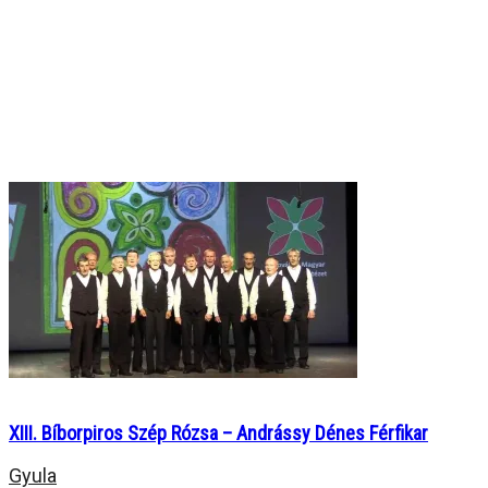
XIII. Bíborpiros Szép Rózsa – Andrássy Dénes Férfikar
Gyula