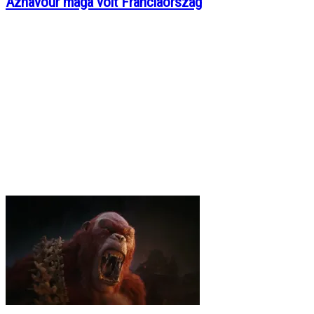
Aznavour maga volt Franciaország