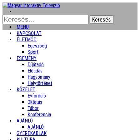
Keresés:
MENU
KAPCSOLAT
ÉLETMÓD
Egészség
Sport
ESEMÉNY
Díjátadó
Előadás
Hagyomány
Helytörténet
KÖZÉLET
Évforduló
Oktatás
Tábor
Konferencia
AJÁNLÓ
AJÁNLÓ
GYEREKABLAK
KULTÚRA