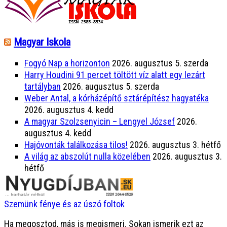
Magyar Iskola
Fogyó Nap a horizonton
2026. augusztus 5. szerda
Harry Houdini 91 percet töltött víz alatt egy lezárt
tartályban
2026. augusztus 5. szerda
Weber Antal, a kórházépítő sztárépítész hagyatéka
2026. augusztus 4. kedd
A magyar Szolzsenyicin – Lengyel József
2026.
augusztus 4. kedd
Hajóvonták találkozása tilos!
2026. augusztus 3. hétfő
A világ az abszolút nulla közelében
2026. augusztus 3.
hétfő
Szemünk fénye és az úszó foltok
Ha megosztod, más is megismeri. Sokan ismerik ezt az