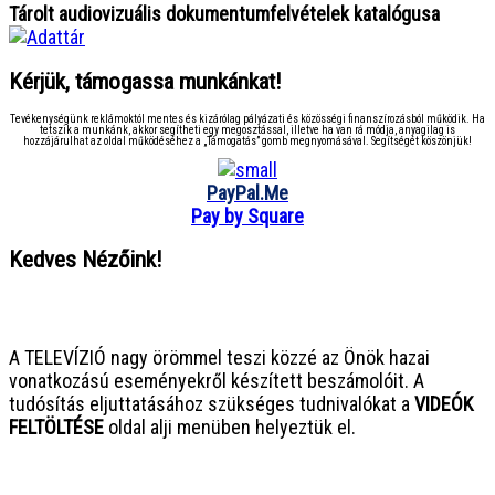
Tárolt audiovizuális dokumentumfelvételek katalógusa
Kérjük, támogassa munkánkat!
Tevékenységünk reklámoktól mentes és kizárólag pályázati és közösségi finanszírozásból működik. Ha
tetszik a munkánk, akkor segítheti egy megosztással, illetve ha van rá módja, anyagilag is
hozzájárulhat az oldal működéséhez a „Támogatás” gomb megnyomásával. Segítségét köszönjük!
PayPal.Me
Pay by Square
Kedves Nézőink!
● ● ● ● ● ● ● ● ● ● ● ● ● ● ● ●
A TELEVÍZIÓ nagy örömmel teszi közzé az Önök hazai
vonatkozású eseményekről készített beszámolóit. A
tudósítás eljuttatásához szükséges tudnivalókat a
VIDEÓK
FELTÖLTÉSE
oldal alji menüben helyeztük el.
● ● ● ● ● ● ● ● ● ● ● ● ● ● ● ●