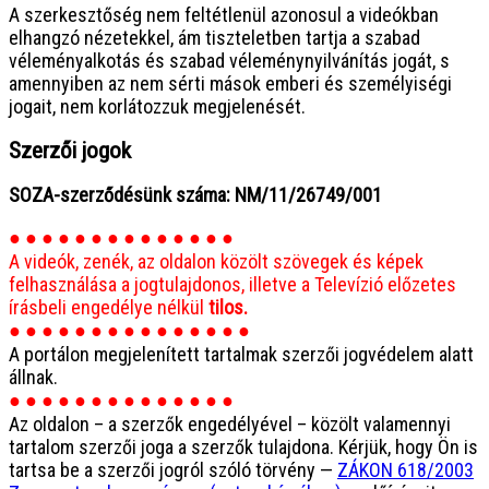
A szerkesztőség nem feltétlenül azonosul a videókban
elhangzó nézetekkel, ám tiszteletben tartja a szabad
véleményalkotás és szabad véleménynyilvánítás jogát, s
amennyiben az nem sérti mások emberi és személyiségi
jogait, nem korlátozzuk megjelenését.
Szerzői jogok
SOZA-szerződésünk száma: NM/11/26749/001
● ● ● ● ● ● ● ● ● ● ● ● ● ●
A videók, zenék, az oldalon közölt szövegek és képek
felhasználása a jogtulajdonos, illetve a Televízió előzetes
írásbeli engedélye nélkül
tilos.
● ● ● ● ● ● ● ● ● ● ● ● ● ● ●
A portálon megjelenített tartalmak szerzői jogvédelem alatt
állnak.
● ● ● ● ● ● ● ● ● ● ● ● ● ●
Az oldalon – a szerzők engedélyével – közölt valamennyi
tartalom szerzői joga a szerzők tulajdona. Kérjük, hogy Ön is
tartsa be a szerzői jogról szóló törvény —
ZÁKON 618/2003