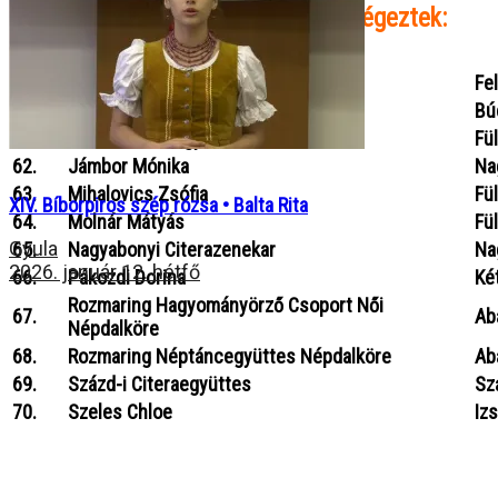
Kiemelt aranysávos
minősítéssel végeztek
:
59.
Felsőszeli Férfikar
Fe
60.
Fodor Borbála és Kopsa Boglárka
Bú
61.
Foncsik Énekegyüttes
Fü
62.
Jámbor Mónika
Na
63.
Mihalovics Zsófia
Fü
XIV. Bíborpiros szép rózsa • Balta Rita
64.
Molnár Mátyás
Fü
Gyula
65.
Nagyabonyi Citerazenekar
Na
2026. január 12. hétfő
66.
Pákozdi Dorina
Ké
Rozmaring Hagyományörző Csoport Női
67.
Ab
Népdalköre
68.
Rozmaring Néptáncegyüttes Népdalköre
Ab
69.
Százd-i Citeraegyüttes
Sz
70.
Szeles Chloe
Iz