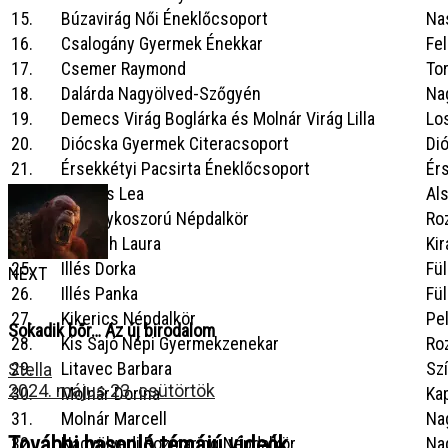
15.
Búzavirág Női Éneklőcsoport
Na
16.
Csalogány Gyermek Énekkar
Fel
17.
Csemer Raymond
To
18.
Dalárda Nagyölved-Szőgyén
Na
19.
Demecs Virág Boglárka és Molnár Virág Lilla
Lo
20.
Diócska Gyermek Citeracsoport
Di
21.
Érsekkétyi Pacsirta Éneklőcsoport
Ér
22.
Gyepes Lea
Al
23.
Gyöngykoszorú Népdalkör
Ro
24.
Horváth Laura
Ki
25.
Illés Dorka
Fü
NEXT
26.
Illés Panka
Fü
27.
Kikerics Népdalkör
Pe
Sokadik bőr… Az új birodalom
28.
Kis Sajó Népi Gyermekzenekar
Ro
29.
Litavec Barbara
Sz
Stella
2024. május 23. csütörtök
30.
Molnár Dorina
Ka
31.
Molnár Marcell
Na
További hasonló témájú videók
32.
Nagyölvedi Rozmaring Népdalkör
Na