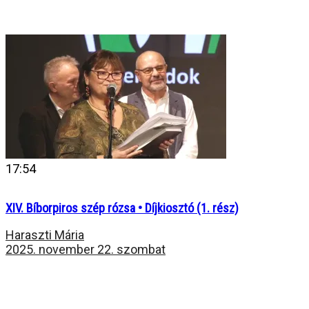
17:54
XIV. Bíborpiros szép rózsa • Díjkiosztó (1. rész)
Haraszti Mária
2025. november 22. szombat