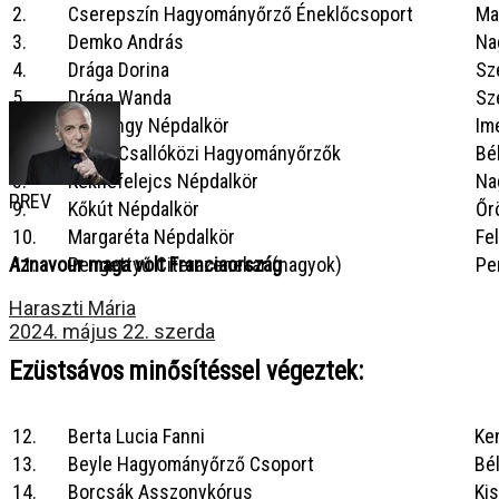
2.
Cserepszín Hagyományőrző Éneklőcsoport
Ma
3.
Demko András
Na
4.
Drága Dorina
Sz
5.
Drága Wanda
Sz
6.
Fagyöngy Népdalkör
Im
7.
Felső-Csallóközi Hagyományőrzők
Bé
8.
Kéknefelejcs Népdalkör
Na
PREV
9.
Kőkút Népdalkör
Őr
10.
Margaréta Népdalkör
Fe
11.
Pengettyű Citerazenekar (nagyok)
Pe
Aznavour maga volt Franciaország
Haraszti Mária
2024. május 22. szerda
Ezüstsávos
minősítéssel végeztek
:
12.
Berta Lucia Fanni
Ke
13.
Beyle Hagyományőrző Csoport
Bé
14.
Borcsák Asszonykórus
Ki