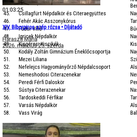
44.
Andrássy Dénes Férfikar
Be
01:03:25
45.
Csillagfürt Népdalkör és Citeraegyüttes
Na
46.
Fehér Akác Asszonykórus
Ta
XIV. Bíborpiros szép rózsa • Díjátadó
47.
Fodor Villő
Bú
48.
Igricek Népdalkör
Na
Haraszti Mária
49.
Kisgéresi Kiscikék
Ki
2026. március 25. szerda
50.
Kodály Zoltán Gimnázium Éneklőcsoportja
Na
51.
Mezei Liliana
Szi
52.
Nefelejcs Hagyományőrző Népdalcsoport
Al
53.
Nemeshodosi Citerazenekar
Ne
54.
Peredi Férfi Daloskör
Pe
55.
Sústya Citerazenekar
Na
56.
Tardoskeddi Férfikar
Ta
57.
Varsás Népdalkör
Als
58.
Vass Virág
Ba