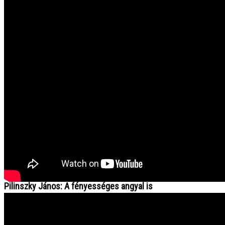
NEXT
Pilinszky János: A fényességes angyal is
Gyula
2020. december 13. vasárnap