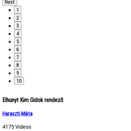
Next
1
2
3
4
5
6
7
8
9
10
Elhunyt Kim Gidok rendező
Haraszti Mária
4175 Videos