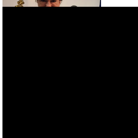
Világsiker: Deti – Bandor Éva is díjazott lett! (frissítve)
Haraszti Mária
2015. április 25. szombat
Böngésszen az archívumban:
❖
Minden hír egy helyen
❖
Tompa Mihály Országos Verseny
❖
Gombaszögi Nyári Tábor
❖
Csengő Énekszó
❖
Fórum Kisebbségkutató Intézet