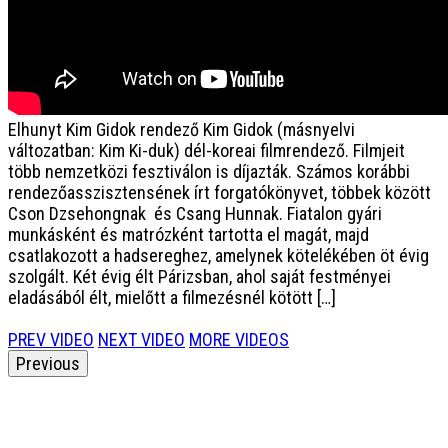
Elhunyt Kim Gidok rendező
Kim Gidok (másnyelvi
változatban: Kim Ki-duk) dél-koreai filmrendező. Filmjeit
több nemzetközi fesztiválon is díjazták. Számos korábbi
rendezőasszisztensének írt forgatókönyvet, többek között
Cson Dzsehongnak és Csang Hunnak. Fiatalon gyári
munkásként és matrózként tartotta el magát, majd
csatlakozott a hadsereghez, amelynek kötelékében öt évig
szolgált. Két évig élt Párizsban, ahol saját festményei
eladásából élt, mielőtt a filmezésnél kötött […]
PREV VIDEO
NEXT VIDEO
MORE VIDEOS
Previous