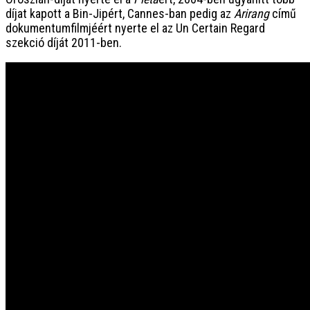
díjat kapott a Bin-Jipért, Cannes-ban pedig az
Arirang
című
dokumentumfilmjéért nyerte el az Un Certain Regard
szekció díját 2011-ben.
PREV
Luca, Luca, kittykotty!
Haraszti Mária
2020. december 13. vasárnap