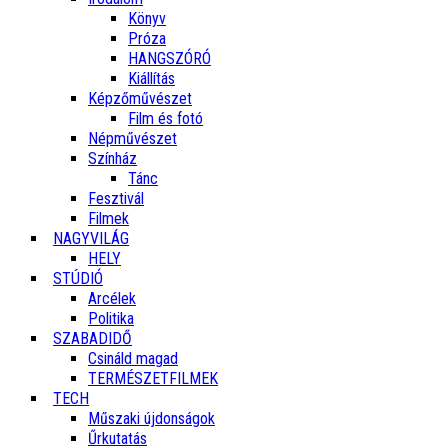
Könyv
Próza
HANGSZÓRÓ
Kiállítás
Képzőművészet
Film és fotó
Népművészet
Színház
Tánc
Fesztivál
Filmek
NAGYVILÁG
HELY
STÚDIÓ
Arcélek
Politika
SZABADIDŐ
Csináld magad
TERMÉSZETFILMEK
TECH
Műszaki újdonságok
Űrkutatás