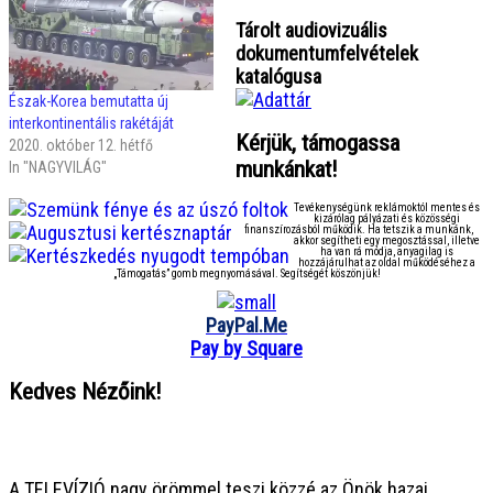
Tárolt audiovizuális
dokumentumfelvételek
katalógusa
Észak-Korea bemutatta új
interkontinentális rakétáját
Kérjük, támogassa
2020. október 12. hétfő
munkánkat!
In "NAGYVILÁG"
Tevékenységünk reklámoktól mentes és
kizárólag pályázati és közösségi
finanszírozásból működik. Ha tetszik a munkánk,
akkor segítheti egy megosztással, illetve
ha van rá módja, anyagilag is
hozzájárulhat az oldal működéséhez a
„Támogatás” gomb megnyomásával. Segítségét köszönjük!
PayPal.Me
Pay by Square
Kedves Nézőink!
● ● ● ● ● ● ● ● ● ● ● ● ● ● ● ●
A TELEVÍZIÓ nagy örömmel teszi közzé az Önök hazai