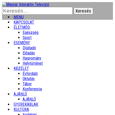
Keresés:
MENU
KAPCSOLAT
ÉLETMÓD
Egészség
Sport
ESEMÉNY
Díjátadó
Előadás
Hagyomány
Helytörténet
KÖZÉLET
Évforduló
Oktatás
Tábor
Konferencia
AJÁNLÓ
AJÁNLÓ
GYEREKABLAK
KULTÚRA
Irodalom