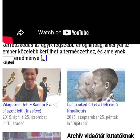
veteményesben fokozatosan felszabadulnak az ágyások.
[...]
Kertészkedés nyugodt tempóban
Ha megosztod, más is megismeri. Útmutató kezdőknek, akik
főleg élvezni szeretnék a kertészkedés folyamatát A
kertészkedés az egyik legszebb elfoglaltság, amellyel az
ember közelebb kerülhet a természethez, és amelynek
eredménye
[...]
Related
Világsiker: Deti – Bandor Éva is
Újabb sikert ért el a Deti című
díjazott lett! (frissítve)
filmalkotás
2015. április 25. szombat
2015. szeptember 25. péntek
In "Díjátadó"
In "Díjátadó"
Archív videótár kutatóknak