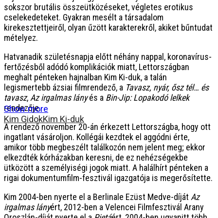
sokszor brutális összeütközéseket, végletes erotikus
cselekedeteket. Gyakran mesélt a társadalom
kirekesztettjeiről, olyan űzött karakterekről, akiket bűntudat
mételyez.
Hatvanadik születésnapja előtt néhány nappal, koronavírus-
fertőzésből adódó komplikációk miatt, Lettországban
meghalt pénteken hajnalban Kim Ki-duk, a talán
legismertebb ázsiai filmrendező, a
Tavasz, nyár, ősz tél… és
tavasz
,
Az irgalmas lány
és a
Bin-Jip: Lopakodó lelkek
rendezője.
Show more
Kim Gidok
Kim Ki-duk
A rendező november 20-án érkezett Lettországba, hogy ott
ingatlant vásároljon. Kollégái kezdtek el aggódni érte,
amikor több megbeszélt találkozón nem jelent meg; ekkor
elkezdték kórházakban keresni, de ez nehézségekbe
ütközött a személyiségi jogok miatt. A halálhírt pénteken a
rigai dokumentumfilm-fesztivál igazgatója is megerősítette.
Kim 2004-ben nyerte el a Berlinale Ezüst Medve-díját
Az
irgalmas lány
ért, 2012-ben a Velencei Filmfesztivál Arany
Oroszlán-díját nyerte el a
Pietá
ért, 2004-ben ugyanitt több