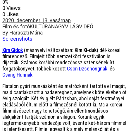
0%
0 Views
0 Likes
2020. december 13. vasárnap
Film és fotó
KULTÚRA
NAGYVILÁG
VIDEÓ
By Haraszti Mária
Screenshots
Kim Gidok
(másnyelvi változatban:
Kim Ki-duk
) dél-koreai
filmrendező. Filmjeit több nemzetközi fesztiválon is
díjazták. Számos korábbi rendezőasszisztensének írt
forgatókönyvet, többek között
Cson Dzsehongnak
és
Csang Hunnak
.
Fiatalon gyári munkásként és matrózként tartotta el magát,
majd csatlakozott a hadsereghez, amelynek kötelékében öt
évig szolgált. Két évig élt Párizsban, ahol saját festményei
eladásából élt, mielőtt a filmezésnél kötött ki. Ma a koreai
filmművészet nagy tehetségű, ám ellentmondásos
alakjaként tartják számon a világon. Korunk egyik
legtermékenyebb rendezője volt, évente két-három filmmel
is jelentkezett. Filmjei egyesítik a mély melankóliát és a