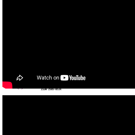
❖
Duna Menti Tavasz
❖
Ipolyi Arnold Népmesemondó Verseny
❖
Bíborpiros szép rózsa
❖
Pozsonyi Casino
❖
Somorjai Kaszinó
❖
Kincskeresők
❖
Zene, koncertek…
❖
Természetfilmek
❖
Dunszt-estek
❖
...
Magyar Iskola
Fogyó Nap a horizonton
2026. augusztus 5. szerda
Harry Houdini 91 percet töltött víz alatt egy lezárt
tartályban
2026. augusztus 5. szerda
Weber Antal, a kórházépítő sztárépítész hagyatéka