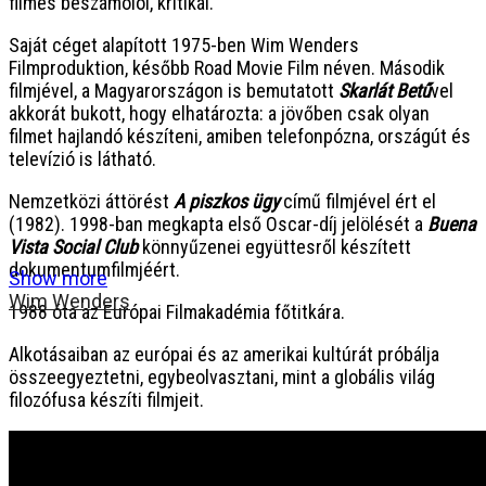
filmes beszámolói, kritikái.
Saját céget alapított 1975-ben Wim Wenders
Filmproduktion, később Road Movie Film néven. Második
filmjével, a Magyarországon is bemutatott
Skarlát Betű
vel
akkorát bukott, hogy elhatározta: a jövőben csak olyan
filmet hajlandó készíteni, amiben telefonpózna, országút és
televízió is látható.
Nemzetközi áttörést
A piszkos ügy
című filmjével ért el
(1982). 1998-ban megkapta első Oscar-díj jelölését a
Buena
Vista Social Club
könnyűzenei együttesről készített
dokumentumfilmjéért.
Show more
Wim Wenders
1988 óta az Európai Filmakadémia főtitkára.
Alkotásaiban az európai és az amerikai kultúrát próbálja
összeegyeztetni, egybeolvasztani, mint a globális világ
filozófusa készíti filmjeit.