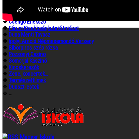
❖
Minden hír egy helyen
❖
Tompa Mihály Országos Verseny
❖
Gombaszögi Nyári Tábor
❖
Csengő Énekszó
❖
Fórum Kisebbségkutató Intézet
❖
Duna Menti Tavasz
❖
Ipolyi Arnold Népmesemondó Verseny
❖
Bíborpiros szép rózsa
❖
Pozsonyi Casino
❖
Somorjai Kaszinó
❖
Kincskeresők
❖
Zene, koncertek…
❖
Természetfilmek
❖
Dunszt-estek
❖
...
Magyar Iskola