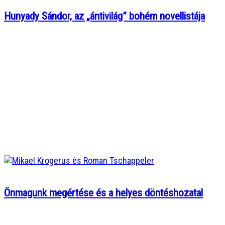
Hunyady Sándor, az „ántivilág” bohém novellistája
Önmagunk megértése és a helyes döntéshozatal