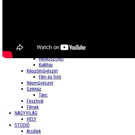
Tábor
Konferencia
AJÁNLÓ
AJÁNLÓ
GYEREKABLAK
KULTÚRA
Irodalom
Könyv
Próza
HANGSZÓRÓ
Kiállítás
Képzőművészet
Film és fotó
Népművészet
Színház
Tánc
Fesztivál
Filmek
NAGYVILÁG
HELY
STÚDIÓ
Arcélek