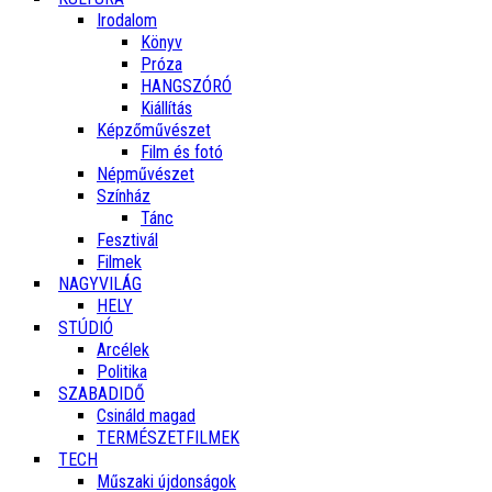
Irodalom
Könyv
Próza
HANGSZÓRÓ
Kiállítás
Képzőművészet
Film és fotó
Népművészet
Színház
Tánc
Fesztivál
Filmek
NAGYVILÁG
HELY
STÚDIÓ
Arcélek
Politika
SZABADIDŐ
Csináld magad
TERMÉSZETFILMEK
TECH
Műszaki újdonságok