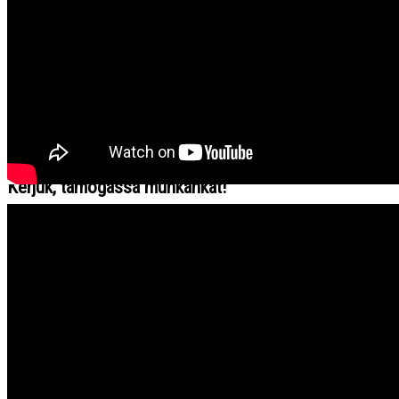
Archív videótár kutatóknak
Tárolt audiovizuális dokumentumfelvételek katalógusa
Kérjük, támogassa munkánkat!
Tevékenységünk reklámoktól mentes és kizárólag pályázati és közösségi finanszírozásból működik. Ha
tetszik a munkánk, akkor segítheti egy megosztással, illetve ha van rá módja, anyagilag is
hozzájárulhat az oldal működéséhez a „Támogatás” gomb megnyomásával. Segítségét köszönjük!
PayPal.Me
Pay by Square
Kedves Nézőink!
● ● ● ● ● ● ● ● ● ● ● ● ● ● ● ●