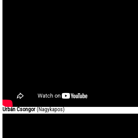
● Videókat, ötleteket ezen a címen fogadunk: e-mail:
produkcio/@/televizio.sk
Szerkesztőség
Bodó Imre
(Baka)
Csanaky Eleonóra
(Pozsonypüspöki)
Haraszti Stella
(Pozsony)
✞ Huszár László
(Dunaszerdahely)
Jacenko Seman
(Pozsony)
Pálszegi Tibor
(Pozsony)
Urbán Csongor
(Nagykapos)
✞
Vavreczky József (Nagyölved)