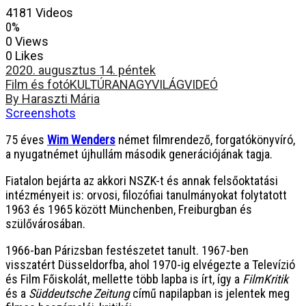
4181 Videos
0%
0 Views
0 Likes
2020. augusztus 14. péntek
Film és fotó
KULTÚRA
NAGYVILÁG
VIDEÓ
By Haraszti Mária
Screenshots
75 éves
Wim Wenders
német filmrendező, forgatókönyvíró,
a nyugatnémet újhullám második generációjának tagja.
Fiatalon bejárta az akkori NSZK-t és annak felsőoktatási
intézményeit is: orvosi, filozófiai tanulmányokat folytatott
1963 és 1965 között Münchenben, Freiburgban és
szülővárosában.
1966-ban Párizsban festészetet tanult. 1967-ben
visszatért Düsseldorfba, ahol 1970-ig elvégezte a Televízió
és Film Főiskolát, mellette több lapba is írt, így a
FilmKritik
és a
Süddeutsche Zeitung
című napilapban is jelentek meg