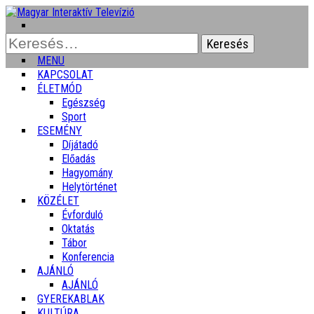
Keresés:
MENU
KAPCSOLAT
ÉLETMÓD
Egészség
Sport
ESEMÉNY
Díjátadó
Előadás
Hagyomány
Helytörténet
KÖZÉLET
Évforduló
Oktatás
Tábor
Konferencia
AJÁNLÓ
AJÁNLÓ
GYEREKABLAK
KULTÚRA