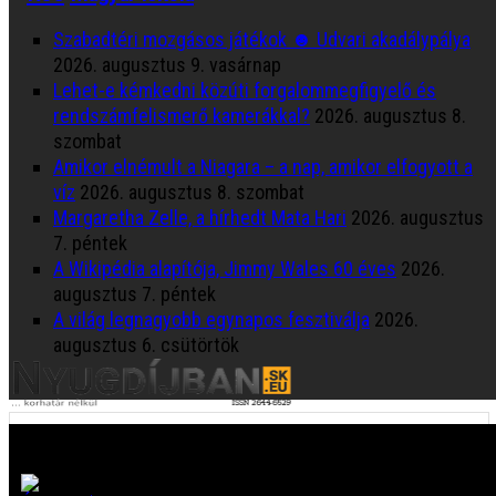
Szabadtéri mozgásos játékok ☻ Udvari akadálypálya
2026. augusztus 9. vasárnap
Lehet-e kémkedni közúti forgalommegfigyelő és
rendszámfelismerő kamerákkal?
2026. augusztus 8.
szombat
Amikor elnémult a Niagara – a nap, amikor elfogyott a
víz
2026. augusztus 8. szombat
Margaretha Zelle, a hírhedt Mata Hari
2026. augusztus
7. péntek
A Wikipédia alapítója, Jimmy Wales 60 éves
2026.
augusztus 7. péntek
A világ legnagyobb egynapos fesztiválja
2026.
augusztus 6. csütörtök
Útmutató a biztonságos mozgáshoz
Ha megosztod, más is megismeri. Minden,