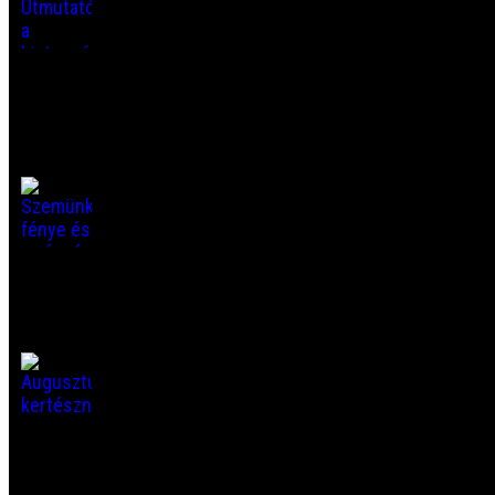
amit a járókeretekről tudni kell Az évek
múlásával a testünk változik, és előfordulhat,
hogy a korábban természetesnek tűnő
mozdulatok – mint a felállás vagy
[...]
Szemünk fénye és az úszó foltok
Ha megosztod, más is megismeri. Sokan
ismerik ezt az érzést: egy világos falra vagy a
tiszta égre nézve apró pontok, szálak, néha
egy vékony gyűrű úszik el a látótérben. Ha
[...]
Augusztusi kertésznaptár
Ha megosztod, más is megismeri. Augusztus
a kertészek számára különleges hónap.
Miközben a paradicsom, a paprika, az uborka
és a cukkini bőséges termést ad, a
veteményesben fokozatosan felszabadulnak az ágyások.
[...]