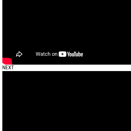
NEXT
Nyerjen önvédelmi kurzust iskolája számára!
Haraszti Mária
2020. augusztus 15. szombat
További hasonló témájú videók