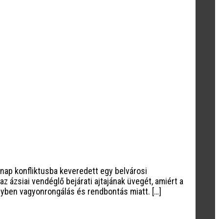
nap konfliktusba keveredett egy belvárosi
z ázsiai vendéglő bejárati ajtajának üvegét, amiért a
gyben vagyonrongálás és rendbontás miatt. […]