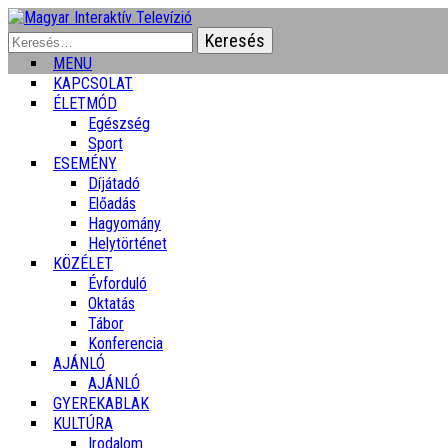
Keresés:
MENU
KAPCSOLAT
ÉLETMÓD
Egészség
Sport
ESEMÉNY
Díjátadó
Előadás
Hagyomány
Helytörténet
KÖZÉLET
Évforduló
Oktatás
Tábor
Konferencia
AJÁNLÓ
AJÁNLÓ
GYEREKABLAK
KULTÚRA
Irodalom