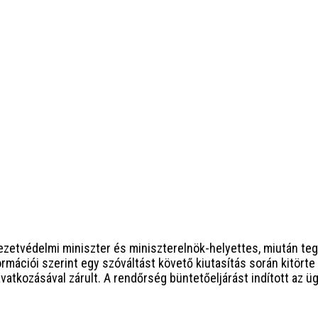
etvédelmi miniszter és miniszterelnök-helyettes, miután teg
ációi szerint egy szóváltást követő kiutasítás során kitörte a
vatkozásával zárult. A rendőrség büntetőeljárást indított az ü