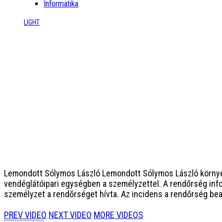
Informatika
LIGHT
Lemondott Sólymos László
Lemondott Sólymos László környez
vendéglátóipari egységben a személyzettel. A rendőrség inform
személyzet a rendőrséget hívta. Az incidens a rendőrség bea
PREV VIDEO
NEXT VIDEO
MORE VIDEOS