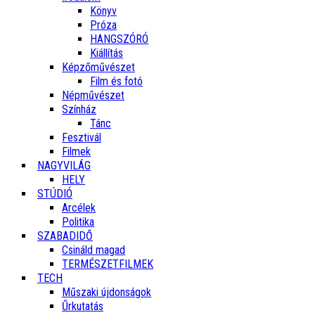
Könyv
Próza
HANGSZÓRÓ
Kiállítás
Képzőművészet
Film és fotó
Népművészet
Színház
Tánc
Fesztivál
Filmek
NAGYVILÁG
HELY
STÚDIÓ
Arcélek
Politika
SZABADIDŐ
Csináld magad
TERMÉSZETFILMEK
TECH
Műszaki újdonságok
Űrkutatás