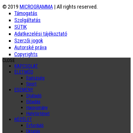
© 2019
MICROGRAMMA
| All rights reserved.
Támogatás
Szolgáltatás
SÜTIK
Adatkezelési tájékoztató
Szerzői jogok
Autorské práva
Copyrights
CLOSE
KAPCSOLAT
ÉLETMÓD
Egészség
Sport
ESEMÉNY
Díjátadó
Előadás
Hagyomány
Helytörténet
KÖZÉLET
Évforduló
Oktatás