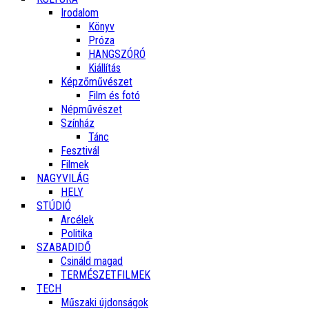
Irodalom
Könyv
Próza
HANGSZÓRÓ
Kiállítás
Képzőművészet
Film és fotó
Népművészet
Színház
Tánc
Fesztivál
Filmek
NAGYVILÁG
HELY
STÚDIÓ
Arcélek
Politika
SZABADIDŐ
Csináld magad
TERMÉSZETFILMEK
TECH
Műszaki újdonságok