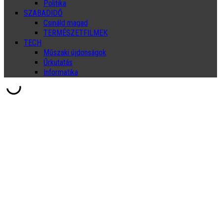
Politika
SZABADIDŐ
Csináld magad
TERMÉSZETFILMEK
TECH
Műszaki újdonságok
Űrkutatás
Informatika