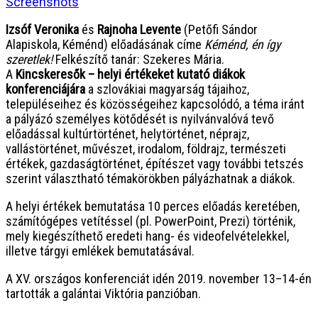
Screenshots
Izsóf Veronika
és
Rajnoha Levente
(Petőfi Sándor
Alapiskola, Kéménd) előadásának címe
Kéménd, én így
szeretlek!
Felkészítő tanár: Szekeres Mária.
A
Kincskeresők –
helyi értékeket kutató diákok
konferenciájára
a szlovákiai magyarság tájaihoz,
településeihez és közösségeihez kapcsolódó, a téma iránt
a pályázó személyes kötődését is nyilvánvalóvá tevő
előadással kultúrtörténet, helytörténet, néprajz,
vallástörténet, művészet, irodalom, földrajz, természeti
értékek, gazdaságtörténet, építészet vagy további tetszés
szerint választható témakörökben pályázhatnak a diákok.
A helyi értékek bemutatása 10 perces előadás keretében,
számítógépes vetítéssel (pl. PowerPoint, Prezi) történik,
mely kiegészíthető eredeti hang- és videofelvételekkel,
illetve tárgyi emlékek bemutatásával.
A XV. országos konferenciát idén 2019. november 13–14-én
tartották a galántai Viktória panzióban.