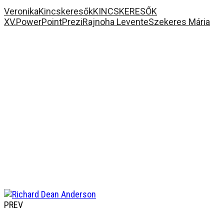
Veronika
Kincskeresők
KINCSKERESŐK
XV.
PowerPoint
Prezi
Rajnoha Levente
Szekeres Mária
PREV