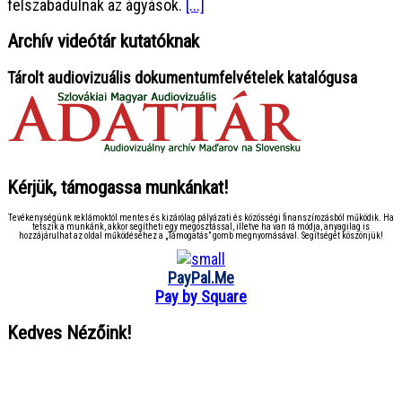
felszabadulnak az ágyások.
[...]
Archív videótár kutatóknak
Tárolt audiovizuális dokumentumfelvételek katalógusa
Kérjük, támogassa munkánkat!
Tevékenységünk reklámoktól mentes és kizárólag pályázati és közösségi finanszírozásból működik. Ha
tetszik a munkánk, akkor segítheti egy megosztással, illetve ha van rá módja, anyagilag is
hozzájárulhat az oldal működéséhez a „Támogatás” gomb megnyomásával. Segítségét köszönjük!
PayPal.Me
Pay by Square
Kedves Nézőink!
● ● ● ● ● ● ● ● ● ● ● ● ● ● ● ●