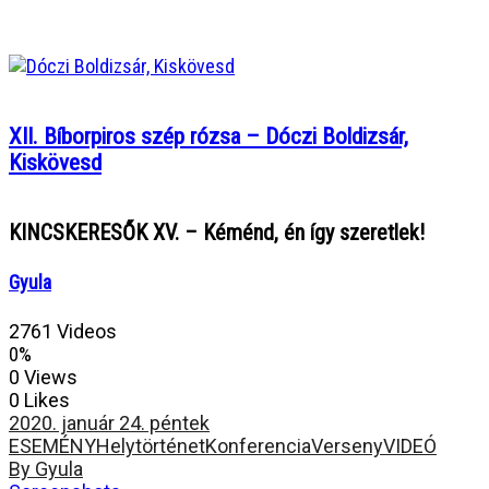
XII. Bíborpiros szép rózsa – Dóczi Boldizsár,
Kiskövesd
KINCSKERESŐK XV. – Kéménd, én így szeretlek!
Gyula
2761 Videos
0%
0 Views
0 Likes
2020. január 24. péntek
ESEMÉNY
Helytörténet
Konferencia
Verseny
VIDEÓ
By Gyula