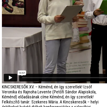
KINCSKERESŐK XV. – Kéménd, én így szeretlek!
Izsóf
Veronika és Rajnoha Levente (Petőfi Sándor Alapiskola,
Kéménd) előadásának címe Kéménd, én így szeretlek!
Felkészítő tanár: Szekeres Mária. A Kincskeresők – helyi
értékeket kutató diákok konferenciájára a szlovákiai