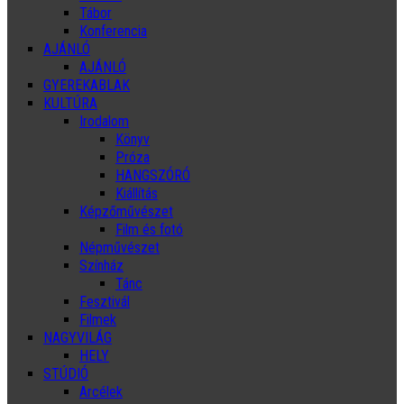
Tábor
Konferencia
AJÁNLÓ
AJÁNLÓ
GYEREKABLAK
KULTÚRA
Irodalom
Könyv
Próza
HANGSZÓRÓ
Kiállítás
Képzőművészet
Film és fotó
Népművészet
Színház
Tánc
Fesztivál
Filmek
NAGYVILÁG
HELY
STÚDIÓ
Arcélek