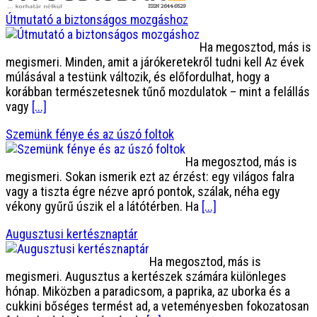
Útmutató a biztonságos mozgáshoz
Ha megosztod, más is
megismeri. Minden, amit a járókeretekről tudni kell Az évek
múlásával a testünk változik, és előfordulhat, hogy a
korábban természetesnek tűnő mozdulatok – mint a felállás
vagy
[...]
Szemünk fénye és az úszó foltok
Ha megosztod, más is
megismeri. Sokan ismerik ezt az érzést: egy világos falra
vagy a tiszta égre nézve apró pontok, szálak, néha egy
vékony gyűrű úszik el a látótérben. Ha
[...]
Augusztusi kertésznaptár
Ha megosztod, más is
megismeri. Augusztus a kertészek számára különleges
hónap. Miközben a paradicsom, a paprika, az uborka és a
cukkini bőséges termést ad, a veteményesben fokozatosan