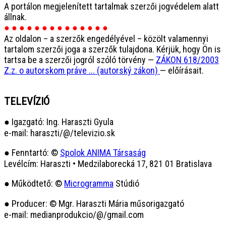
A portálon megjelenített tartalmak szerzői jogvédelem alatt
állnak.
● ● ● ● ● ● ● ● ● ● ● ● ● ●
Az oldalon – a szerzők engedélyével – közölt valamennyi
tartalom szerzői joga a szerzők tulajdona. Kérjük, hogy Ön is
tartsa be a szerzői jogról szóló törvény —
ZÁKON 618/2003
Z.z. o autorskom práve ... (autorský zákon)
— előírásait.
TELEVÍZIÓ
● Igazgató: Ing. Haraszti Gyula
e-mail: haraszti/@/televizio.sk
● Fenntartó: ©
Spolok ANIMA Társaság
Levélcím: Haraszti • Medzilaborecká 17, 821 01 Bratislava
● Működtető: ©
Microgramma
Stúdió
● Producer: © Mgr. Haraszti Mária műsorigazgató
e-mail: medianprodukcio/@/gmail.com