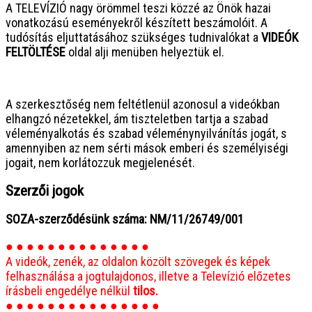
A TELEVÍZIÓ nagy örömmel teszi közzé az Önök hazai
vonatkozású eseményekről készített beszámolóit. A
tudósítás eljuttatásához szükséges tudnivalókat a
VIDEÓK
FELTÖLTÉSE
oldal alji menüben helyeztük el.
● ● ● ● ● ● ● ● ● ● ● ● ● ● ● ●
A szerkesztőség nem feltétlenül azonosul a videókban
elhangzó nézetekkel, ám tiszteletben tartja a szabad
véleményalkotás és szabad véleménynyilvánítás jogát, s
amennyiben az nem sérti mások emberi és személyiségi
jogait, nem korlátozzuk megjelenését.
Szerzői jogok
SOZA-szerződésünk száma: NM/11/26749/001
● ● ● ● ● ● ● ● ● ● ● ● ● ●
A videók, zenék, az oldalon közölt szövegek és képek
felhasználása a jogtulajdonos, illetve a Televízió előzetes
írásbeli engedélye nélkül
tilos.
● ● ● ● ● ● ● ● ● ● ● ● ● ● ●