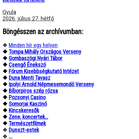
Gyula
2026. július 27. hétfő
Böngésszen az archívumban:
❖
Minden hír egy helyen
❖
Tompa Mihály Országos Verseny
❖
Gombaszögi Nyári Tábor
❖
Csengő Énekszó
❖
Fórum Kisebbségkutató Intézet
❖
Duna Menti Tavasz
❖
Ipolyi Arnold Népmesemondó Verseny
❖
Bíborpiros szép rózsa
❖
Pozsonyi Casino
❖
Somorjai Kaszinó
❖
Kincskeresők
❖
Zene, koncertek…
❖
Természetfilmek
❖
Dunszt-estek
❖
...