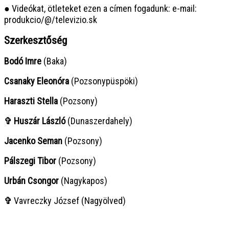
● Videókat, ötleteket ezen a címen fogadunk: e-mail:
produkcio/@/televizio.sk
Szerkesztőség
Bodó Imre
(Baka)
Csanaky Eleonóra
(Pozsonypüspöki)
Haraszti Stella
(Pozsony)
✞ Huszár László
(Dunaszerdahely)
Jacenko Seman
(Pozsony)
Pálszegi Tibor
(Pozsony)
Urbán Csongor
(Nagykapos)
✞
Vavreczky József (Nagyölved)