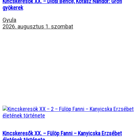
Kincskeresők XX. – Dioši Bence, Kotasz Nándor: Grófi
gyökerek
Gyula
2026. augusztus 1. szombat
Kincskeresők XX. – Fülöp Fanni – Kanyicska Erzsébet
életének története