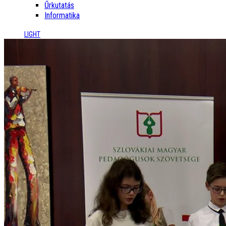
Űrkutatás
Informatika
LIGHT