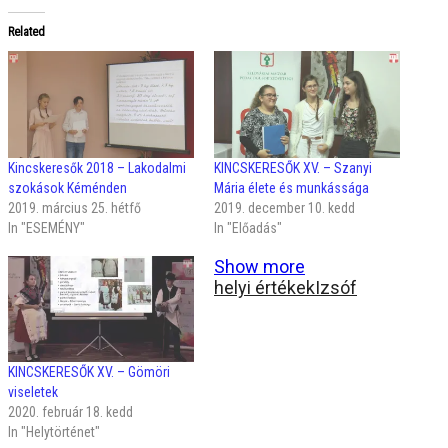
Related
Kincskeresők 2018 – Lakodalmi
KINCSKERESŐK XV. – Szanyi
szokások Kéménden
Mária élete és munkássága
2019. március 25. hétfő
2019. december 10. kedd
In "ESEMÉNY"
In "Előadás"
Show more
helyi értékek
Izsóf
KINCSKERESŐK XV. – Gömöri
viseletek
2020. február 18. kedd
In "Helytörténet"