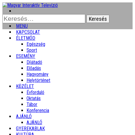
Keresés:
MENU
KAPCSOLAT
ÉLETMÓD
Egészség
Sport
ESEMÉNY
Díjátadó
Előadás
Hagyomány
Helytörténet
KÖZÉLET
Évforduló
Oktatás
Tábor
Konferencia
AJÁNLÓ
AJÁNLÓ
GYEREKABLAK
KULTÚRA