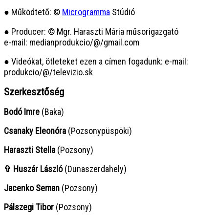
● Működtető: ©
Microgramma
Stúdió
● Producer: © Mgr. Haraszti Mária műsorigazgató
e-mail: medianprodukcio/@/gmail.com
● Videókat, ötleteket ezen a címen fogadunk: e-mail:
produkcio/@/televizio.sk
Szerkesztőség
Bodó Imre
(Baka)
Csanaky Eleonóra
(Pozsonypüspöki)
Haraszti Stella
(Pozsony)
✞ Huszár László
(Dunaszerdahely)
Jacenko Seman
(Pozsony)
Pálszegi Tibor
(Pozsony)