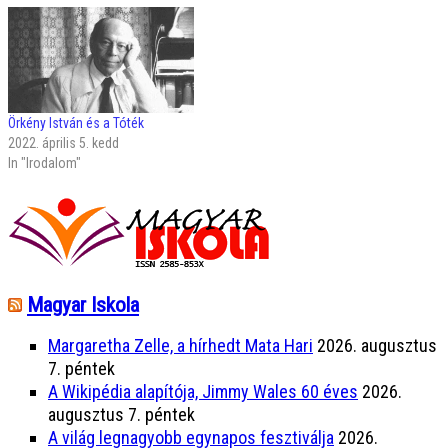
Örkény István és a Tóték
2022. április 5. kedd
In "Irodalom"
Magyar Iskola
Margaretha Zelle, a hírhedt Mata Hari
2026. augusztus
7. péntek
A Wikipédia alapítója, Jimmy Wales 60 éves
2026.
augusztus 7. péntek
A világ legnagyobb egynapos fesztiválja
2026.