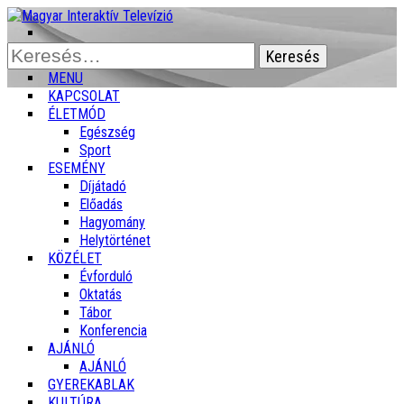
Keresés:
MENU
KAPCSOLAT
ÉLETMÓD
Egészség
Sport
ESEMÉNY
Díjátadó
Előadás
Hagyomány
Helytörténet
KÖZÉLET
Évforduló
Oktatás
Tábor
Konferencia
AJÁNLÓ
AJÁNLÓ
GYEREKABLAK
KULTÚRA