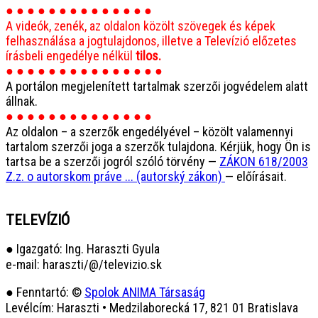
● ● ● ● ● ● ● ● ● ● ● ● ● ●
A videók, zenék, az oldalon közölt szövegek és képek
felhasználása a jogtulajdonos, illetve a Televízió előzetes
írásbeli engedélye nélkül
tilos.
● ● ● ● ● ● ● ● ● ● ● ● ● ● ●
A portálon megjelenített tartalmak szerzői jogvédelem alatt
állnak.
● ● ● ● ● ● ● ● ● ● ● ● ● ●
Az oldalon – a szerzők engedélyével – közölt valamennyi
tartalom szerzői joga a szerzők tulajdona. Kérjük, hogy Ön is
tartsa be a szerzői jogról szóló törvény —
ZÁKON 618/2003
Z.z. o autorskom práve ... (autorský zákon)
— előírásait.
TELEVÍZIÓ
● Igazgató: Ing. Haraszti Gyula
e-mail: haraszti/@/televizio.sk
● Fenntartó: ©
Spolok ANIMA Társaság
Levélcím: Haraszti • Medzilaborecká 17, 821 01 Bratislava