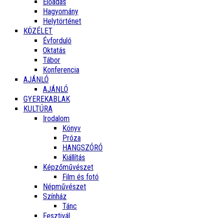
Előadás
Hagyomány
Helytörténet
KÖZÉLET
Évforduló
Oktatás
Tábor
Konferencia
AJÁNLÓ
AJÁNLÓ
GYEREKABLAK
KULTÚRA
Irodalom
Könyv
Próza
HANGSZÓRÓ
Kiállítás
Képzőművészet
Film és fotó
Népművészet
Színház
Tánc
Fesztivál