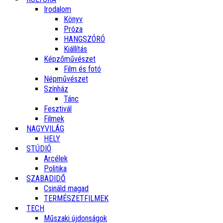
Irodalom
Könyv
Próza
HANGSZÓRÓ
Kiállítás
Képzőművészet
Film és fotó
Népművészet
Színház
Tánc
Fesztivál
Filmek
NAGYVILÁG
HELY
STÚDIÓ
Arcélek
Politika
SZABADIDŐ
Csináld magad
TERMÉSZETFILMEK
TECH
Műszaki újdonságok