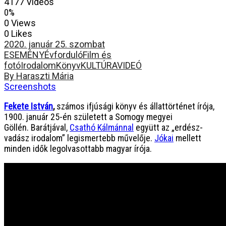
4177 Videos
0%
0 Views
0 Likes
2020. január 25. szombat
ESEMÉNY
Évforduló
Film és
fotó
Irodalom
Könyv
KULTÚRA
VIDEÓ
By Haraszti Mária
Screenshots
Fekete István
,
számos ifjúsági könyv és állattörténet írója,
1900. január 25-én született a Somogy megyei
Göllén. Barátjával,
Csathó Kálmánnal
együtt az „erdész-
vadász irodalom” legismertebb művelője.
Jókai
mellett
minden idők legolvasottabb magyar írója.