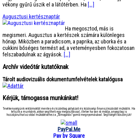
vékony gyűrű úszik el a látótérben. Ha
[...]
Augusztusi kertésznaptár
Ha megosztod, más is
megismeri. Augusztus a kertészek számára különleges
hónap. Miközben a paradicsom, a paprika, az uborka és a
cukkini bőséges termést ad, a veteményesben fokozatosan
felszabadulnak az ágyások.
[...]
Archív videótár kutatóknak
Tárolt audiovizuális dokumentumfelvételek katalógusa
Kérjük, támogassa munkánkat!
Tevékenységünk reklámoktól mentes és kizárólag pályázati és közösségi finanszírozásból működik. Ha
tetszik a munkánk, akkor segítheti egy megosztással, illetve ha van rá módja, anyagilag is
hozzájárulhat az oldal működéséhez a „Támogatás” gomb megnyomásával. Segítségét köszönjük!
PayPal.Me
Pay by Square