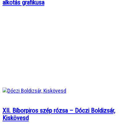
alkotás grafikusa
XII. Bíborpiros szép rózsa – Dóczi Boldizsár,
Kiskövesd