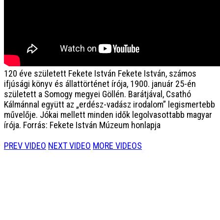
120 éve született Fekete István
Fekete István, számos
ifjúsági könyv és állattörténet írója, 1900. január 25-én
született a Somogy megyei Göllén. Barátjával, Csathó
Kálmánnal együtt az „erdész-vadász irodalom” legismertebb
művelője. Jókai mellett minden idők legolvasottabb magyar
írója. Forrás: Fekete István Múzeum honlapja
PREV VIDEO
NEXT VIDEO
MORE VIDEOS