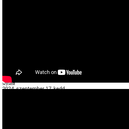
XXXI. TMOV – Póda Tamás
Gyula
2024. szeptember 17. kedd