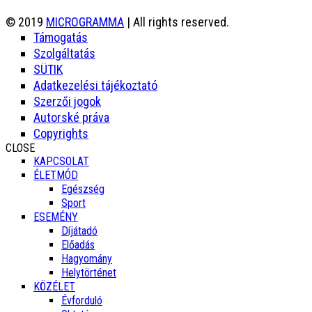
© 2019
MICROGRAMMA
| All rights reserved.
Támogatás
Szolgáltatás
SÜTIK
Adatkezelési tájékoztató
Szerzői jogok
Autorské práva
Copyrights
CLOSE
KAPCSOLAT
ÉLETMÓD
Egészség
Sport
ESEMÉNY
Díjátadó
Előadás
Hagyomány
Helytörténet
KÖZÉLET
Évforduló