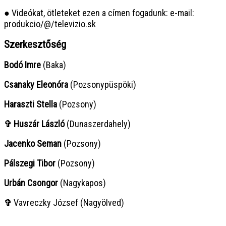
● Videókat, ötleteket ezen a címen fogadunk: e-mail:
produkcio/@/televizio.sk
Szerkesztőség
Bodó Imre
(Baka)
Csanaky Eleonóra
(Pozsonypüspöki)
Haraszti Stella
(Pozsony)
✞ Huszár László
(Dunaszerdahely)
Jacenko Seman
(Pozsony)
Pálszegi Tibor
(Pozsony)
Urbán Csongor
(Nagykapos)
✞
Vavreczky József (Nagyölved)