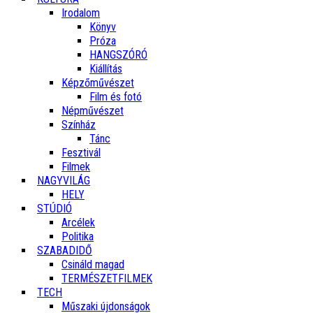
Irodalom
Könyv
Próza
HANGSZÓRÓ
Kiállítás
Képzőművészet
Film és fotó
Népművészet
Színház
Tánc
Fesztivál
Filmek
NAGYVILÁG
HELY
STÚDIÓ
Arcélek
Politika
SZABADIDŐ
Csináld magad
TERMÉSZETFILMEK
TECH
Műszaki újdonságok