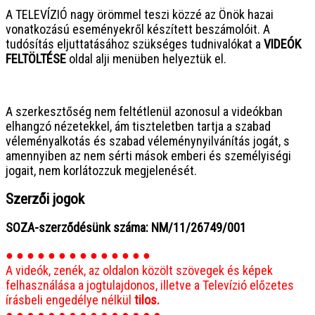
A TELEVÍZIÓ nagy örömmel teszi közzé az Önök hazai
vonatkozású eseményekről készített beszámolóit. A
tudósítás eljuttatásához szükséges tudnivalókat a
VIDEÓK
FELTÖLTÉSE
oldal alji menüben helyeztük el.
● ● ● ● ● ● ● ● ● ● ● ● ● ● ● ●
A szerkesztőség nem feltétlenül azonosul a videókban
elhangzó nézetekkel, ám tiszteletben tartja a szabad
véleményalkotás és szabad véleménynyilvánítás jogát, s
amennyiben az nem sérti mások emberi és személyiségi
jogait, nem korlátozzuk megjelenését.
Szerzői jogok
SOZA-szerződésünk száma: NM/11/26749/001
● ● ● ● ● ● ● ● ● ● ● ● ● ●
A videók, zenék, az oldalon közölt szövegek és képek
felhasználása a jogtulajdonos, illetve a Televízió előzetes
írásbeli engedélye nélkül
tilos.
● ● ● ● ● ● ● ● ● ● ● ● ● ● ●