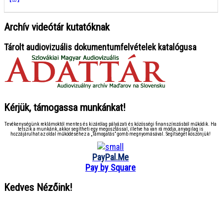
Archív videótár kutatóknak
Tárolt audiovizuális dokumentumfelvételek katalógusa
Kérjük, támogassa munkánkat!
Tevékenységünk reklámoktól mentes és kizárólag pályázati és közösségi finanszírozásból működik. Ha
tetszik a munkánk, akkor segítheti egy megosztással, illetve ha van rá módja, anyagilag is
hozzájárulhat az oldal működéséhez a „Támogatás” gomb megnyomásával. Segítségét köszönjük!
PayPal.Me
Pay by Square
Kedves Nézőink!
● ● ● ● ● ● ● ● ● ● ● ● ● ● ● ●