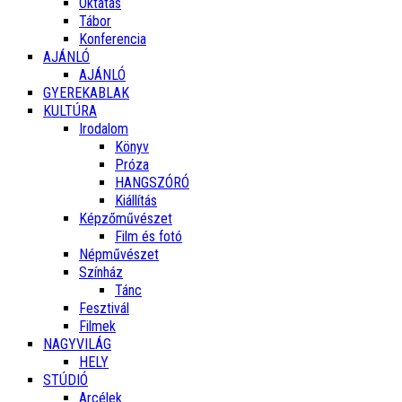
Oktatás
Tábor
Konferencia
AJÁNLÓ
AJÁNLÓ
GYEREKABLAK
KULTÚRA
Irodalom
Könyv
Próza
HANGSZÓRÓ
Kiállítás
Képzőművészet
Film és fotó
Népművészet
Színház
Tánc
Fesztivál
Filmek
NAGYVILÁG
HELY
STÚDIÓ
Arcélek