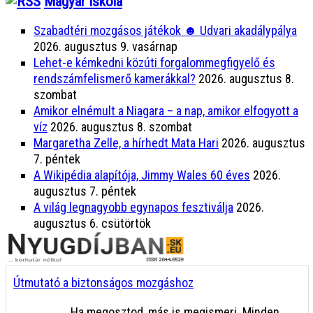
Magyar Iskola
Szabadtéri mozgásos játékok ☻ Udvari akadálypálya
2026. augusztus 9. vasárnap
Lehet-e kémkedni közúti forgalommegfigyelő és
rendszámfelismerő kamerákkal?
2026. augusztus 8.
szombat
Amikor elnémult a Niagara – a nap, amikor elfogyott a
víz
2026. augusztus 8. szombat
Margaretha Zelle, a hírhedt Mata Hari
2026. augusztus
7. péntek
A Wikipédia alapítója, Jimmy Wales 60 éves
2026.
augusztus 7. péntek
A világ legnagyobb egynapos fesztiválja
2026.
augusztus 6. csütörtök
Útmutató a biztonságos mozgáshoz
Ha megosztod, más is megismeri. Minden,