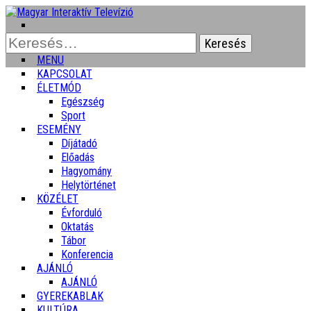
Keresés:
MENU
KAPCSOLAT
ÉLETMÓD
Egészség
Sport
ESEMÉNY
Díjátadó
Előadás
Hagyomány
Helytörténet
KÖZÉLET
Évforduló
Oktatás
Tábor
Konferencia
AJÁNLÓ
AJÁNLÓ
GYEREKABLAK
KULTÚRA