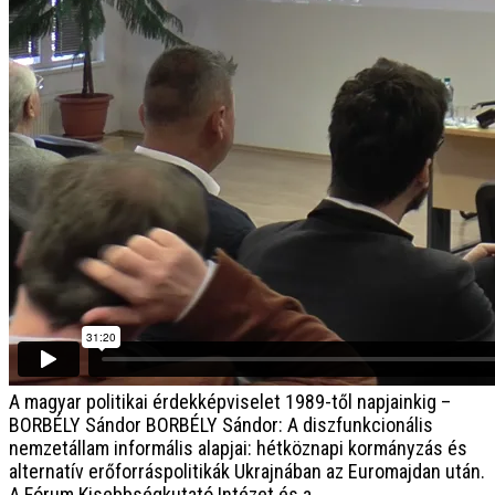
A magyar politikai érdekképviselet 1989-től napjainkig –
BORBÉLY Sándor
BORBÉLY Sándor: A diszfunkcionális
nemzetállam informális alapjai: hétköznapi kormányzás és
alternatív erőforráspolitikák Ukrajnában az Euromajdan után.
A Fórum Kisebbségkutató Intézet és a