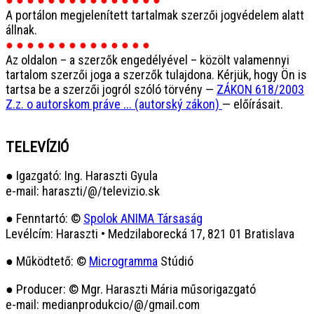
A portálon megjelenített tartalmak szerzői jogvédelem alatt
állnak.
● ● ● ● ● ● ● ● ● ● ● ● ● ●
Az oldalon – a szerzők engedélyével – közölt valamennyi
tartalom szerzői joga a szerzők tulajdona. Kérjük, hogy Ön is
tartsa be a szerzői jogról szóló törvény —
ZÁKON 618/2003
Z.z. o autorskom práve ... (autorský zákon)
— előírásait.
TELEVÍZIÓ
● Igazgató: Ing. Haraszti Gyula
e-mail: haraszti/@/televizio.sk
● Fenntartó: ©
Spolok ANIMA Társaság
Levélcím: Haraszti • Medzilaborecká 17, 821 01 Bratislava
● Működtető: ©
Microgramma
Stúdió
● Producer: © Mgr. Haraszti Mária műsorigazgató
e-mail: medianprodukcio/@/gmail.com