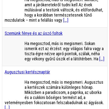
amit a járókeretekről tudni kell Az évek
múlásával a testünk változik, és előfordulhat,
hogy a korábban természetesnek tűnő
mozdulatok – mint a felállás vagy
[...]
Szemünk fénye és az úszó foltok
Ha megosztod, más is megismeri. Sokan
ismerik ezt az érzést: egy világos falra vagy a
tiszta égre nézve apró pontok, szálak, néha
egy vékony gyűrű úszik el a látótérben. Ha
[...]
Augusztusi kertésznaptár
Ha megosztod, más is megismeri. Augusztus
a kertészek számára különleges hónap.
Miközben a paradicsom, a paprika, az uborka
és a cukkini bőséges termést ad, a
veteményesben fokozatosan felszabadulnak az ágyások.
[...]