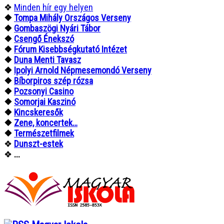
❖
Minden hír egy helyen
❖
Tompa Mihály Országos Verseny
❖
Gombaszögi Nyári Tábor
❖
Csengő Énekszó
❖
Fórum Kisebbségkutató Intézet
❖
Duna Menti Tavasz
❖
Ipolyi Arnold Népmesemondó Verseny
❖
Bíborpiros szép rózsa
❖
Pozsonyi Casino
❖
Somorjai Kaszinó
❖
Kincskeresők
❖
Zene, koncertek…
❖
Természetfilmek
❖
Dunszt-estek
❖
...