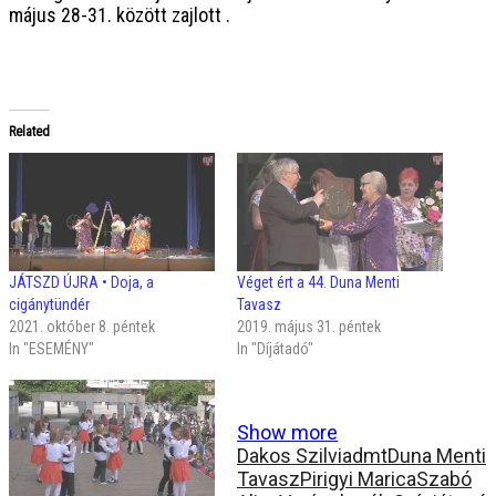
május 28-31. között zajlott .
Related
JÁTSZD ÚJRA • Doja, a
Véget ért a 44. Duna Menti
cigánytündér
Tavasz
2021. október 8. péntek
2019. május 31. péntek
In "ESEMÉNY"
In "Díjátadó"
Show more
Dakos Szilvia
dmt
Duna Menti
Tavasz
Pirigyi Marica
Szabó