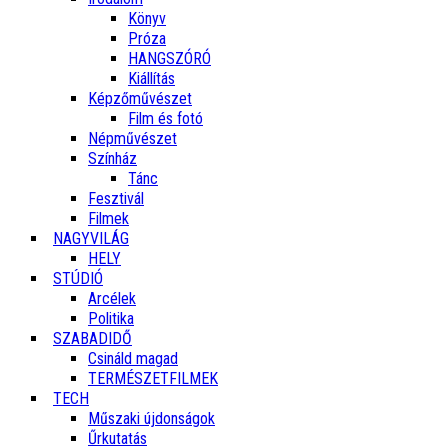
Könyv
Próza
HANGSZÓRÓ
Kiállítás
Képzőművészet
Film és fotó
Népművészet
Színház
Tánc
Fesztivál
Filmek
NAGYVILÁG
HELY
STÚDIÓ
Arcélek
Politika
SZABADIDŐ
Csináld magad
TERMÉSZETFILMEK
TECH
Műszaki újdonságok
Űrkutatás