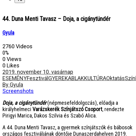
44. Duna Menti Tavasz – Doja, a cigánytündér
Gyula
2760 Videos
0%
0 Views
0 Likes
2019. november 10. vasárnap
ESEMÉNY
Fesztivál
GYEREKABLAK
KULTÚRA
Oktatás
Szín
By Gyula
Screenshots
Doja, a cigánytündér
(népmesefeldolgozás), előadja a
királyhelmeci
Varázskerék Színjátszó Csoport
, rendezte
Pirigyi Marica, Dakos Szilvia és Szabó Alica.
A 44. Duna Menti Tavasz, a gyermek színjátszók és bábosok
országos fesztiváljának döntője Dunaszerdahelyen 2019.