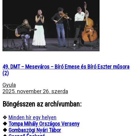
49. DMT – Meseváros – Bíró Emese és Bíró Eszter műsora
(2)
Gyula
2025. november 26. szerda
Böngésszen az archívumban:
❖
Minden hír egy helyen
❖
Tompa Mihály Országos Verseny
❖
Gombaszögi Nyári Tábor