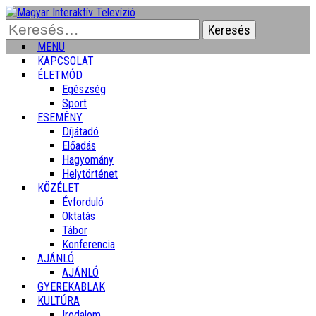
Keresés:
MENU
KAPCSOLAT
ÉLETMÓD
Egészség
Sport
ESEMÉNY
Díjátadó
Előadás
Hagyomány
Helytörténet
KÖZÉLET
Évforduló
Oktatás
Tábor
Konferencia
AJÁNLÓ
AJÁNLÓ
GYEREKABLAK
KULTÚRA
Irodalom