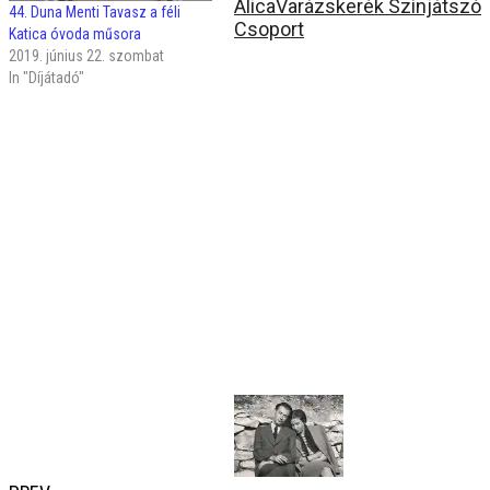
Alica
Varázskerék Színjátszó
44. Duna Menti Tavasz a féli
Csoport
Katica óvoda műsora
2019. június 22. szombat
In "Díjátadó"