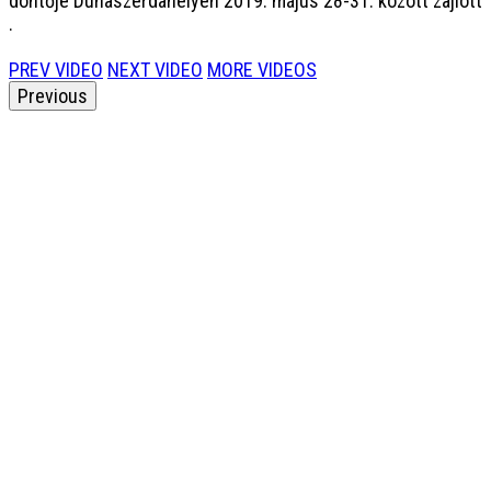
döntője Dunaszerdahelyen 2019. május 28-31. között zajlott
.
PREV VIDEO
NEXT VIDEO
MORE VIDEOS
Previous