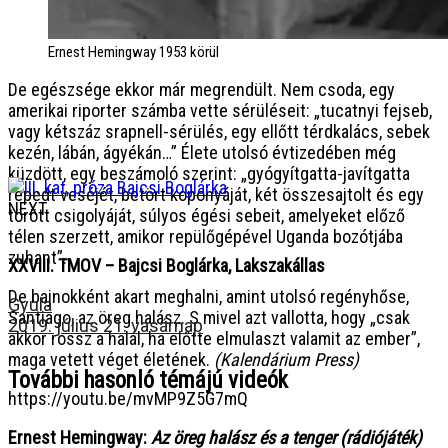
Ernest Hemingway 1953 körül
De egészsége ekkor már megrendült. Nem csoda, egy
amerikai riporter számba vette sérüléseit: „tucatnyi fejseb,
vagy kétszáz srapnell-sérülés, egy ellőtt térdkalács, sebek
kezén, lábán, ágyékán…” Élete utolsó évtizedében még
küzdött, egy beszámoló szerint: „gyógyítgatta-javítgatta
repedt veséjét, betört koponyáját, két összesajtolt és egy
NEXT
törött csigolyáját, súlyos égési sebeit, amelyeket előző
télen szerzett, amikor repülőgépével Uganda bozótjába
zuhant”.
XXVIII. TMOV – Bajcsi Boglárka, Lakszakállas
De bajnokként akart meghalni, amint utolsó regényhőse,
Gyula
Santiago, az öreg halász. S mivel azt vallotta, hogy „csak
2019. július 21. vasárnap
akkor rossz a halál, ha előtte elmulaszt valamit az ember”,
maga vetett véget életének.
(Kalendárium Press)
További hasonló témájú videók
https://youtu.be/mvMP9Z5G7mQ
Ernest Hemingway:
Az öreg halász és a tenger (rádiójáték)