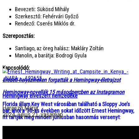
Bevezeti: Sükösd Mihály
Szerkesztő: Fehérvári Győző
Rendező: Cserés Miklós dr.
Szereposztás:
Santiago, az öreg halász: Makláry Zoltán
Manolin, a barátja: Bodrogi Gyula
Kapcsolódó:
Eredeti helyszíneken forgatták a Hemingway-életrajzot
Hemingway-novellák 15 másodpercben az Instagramon
Hemingway elveszett nemzedéke
Florida állam Key West városában található a Sloppy Joe’s
Haraszti Mária
bár, ahol a ’30-as években sokat időzött Ernest Hemingway,
2024. július 21. vasárnap
itt tartják meg minden júniusban hasonmás versenyt
: