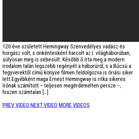
120 éve született Hemingway
Szenvedélyes vadász és
horgász volt, s önkéntesként harcolt az I. világháborúban,
súlyosan meg is sebesült. Később ő írta meg a modern
irodalom talán legszebb regényét a háborúról, s a Búcsú a
fegyverektől című könyve filmen feldolgozva is óriási siker
lett.Egyébként maga Ernest Hemingway is ritka sikeres
írónak számított – teljesen megérdemelten persze –,
hiszen számtalan […]
PREV VIDEO
NEXT VIDEO
MORE VIDEOS