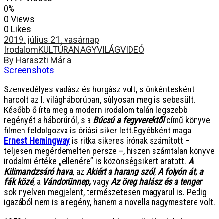
0%
0 Views
0 Likes
2019. július 21. vasárnap
Irodalom
KULTÚRA
NAGYVILÁG
VIDEÓ
By Haraszti Mária
Screenshots
Szenvedélyes vadász és horgász volt, s önkéntesként
harcolt az I. világháborúban, súlyosan meg is sebesült.
Később ő írta meg a modern irodalom talán legszebb
regényét a háborúról, s a
Búcsú a fegyverektől
című könyve
filmen feldolgozva is óriási siker lett.
Egyébként maga
Ernest Hemingway
is ritka sikeres írónak számított –
teljesen megérdemelten persze –, hiszen számtalan könyve
irodalmi értéke „ellenére” is közönségsikert aratott.
A
Kilimandzsáró hava
, az
Akiért a harang szól
,
A folyón át, a
fák közé
, a
Vándorünnep,
vagy
Az öreg halász és a tenger
sok nyelven megjelent, természetesen magyarul is. Pedig
igazából nem is a regény, hanem a novella nagymestere volt.