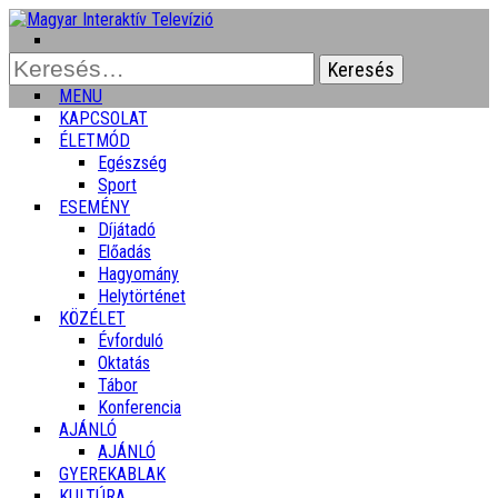
Keresés:
MENU
KAPCSOLAT
ÉLETMÓD
Egészség
Sport
ESEMÉNY
Díjátadó
Előadás
Hagyomány
Helytörténet
KÖZÉLET
Évforduló
Oktatás
Tábor
Konferencia
AJÁNLÓ
AJÁNLÓ
GYEREKABLAK
KULTÚRA