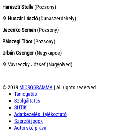
Haraszti Stella
(Pozsony)
✞ Huszár László
(Dunaszerdahely)
Jacenko Seman
(Pozsony)
Pálszegi Tibor
(Pozsony)
Urbán Csongor
(Nagykapos)
✞
Vavreczky József (Nagyölved)
© 2019
MICROGRAMMA
| All rights reserved.
Támogatás
Szolgáltatás
SÜTIK
Adatkezelési tájékoztató
Szerzői jogok
Autorské práva