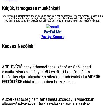
Kérjük, támogassa munkánkat!
Tevékenységünk reklámoktól mentes és kizárólag pályázati és közösségi finanszírozásból működik. Ha
tetszik a munkánk, akkor segítheti egy megosztással, illetve ha van rá módja, anyagilag is
hozzájárulhat az oldal működéséhez a „Támogatás” gomb megnyomásával. Segítségét köszönjük!
PayPal.Me
Pay by Square
Kedves Nézőink!
● ● ● ● ● ● ● ● ● ● ● ● ● ● ● ●
A TELEVÍZIÓ nagy örömmel teszi közzé az Önök hazai
vonatkozású eseményekről készített beszámolóit. A
tudósítás eljuttatásához szükséges tudnivalókat a
VIDEÓK
FELTÖLTÉSE
oldal alji menüben helyeztük el.
● ● ● ● ● ● ● ● ● ● ● ● ● ● ● ●
A szerkesztőség nem feltétlenül azonosul a videókban
elhangzó nézetekkel, ám tiszteletben tartja a szabad