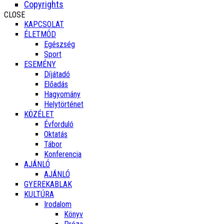
Copyrights
CLOSE
KAPCSOLAT
ÉLETMÓD
Egészség
Sport
ESEMÉNY
Díjátadó
Előadás
Hagyomány
Helytörténet
KÖZÉLET
Évforduló
Oktatás
Tábor
Konferencia
AJÁNLÓ
AJÁNLÓ
GYEREKABLAK
KULTÚRA
Irodalom
Könyv