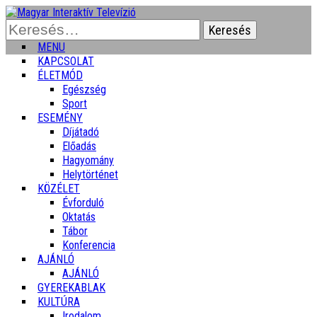
Keresés:
MENU
KAPCSOLAT
ÉLETMÓD
Egészség
Sport
ESEMÉNY
Díjátadó
Előadás
Hagyomány
Helytörténet
KÖZÉLET
Évforduló
Oktatás
Tábor
Konferencia
AJÁNLÓ
AJÁNLÓ
GYEREKABLAK
KULTÚRA
Irodalom