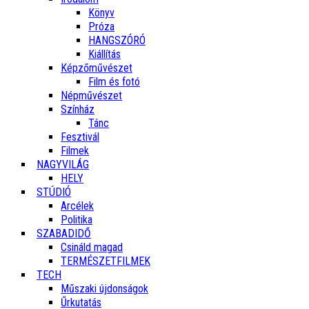
Könyv
Próza
HANGSZÓRÓ
Kiállítás
Képzőművészet
Film és fotó
Népművészet
Színház
Tánc
Fesztivál
Filmek
NAGYVILÁG
HELY
STÚDIÓ
Arcélek
Politika
SZABADIDŐ
Csináld magad
TERMÉSZETFILMEK
TECH
Műszaki újdonságok
Űrkutatás