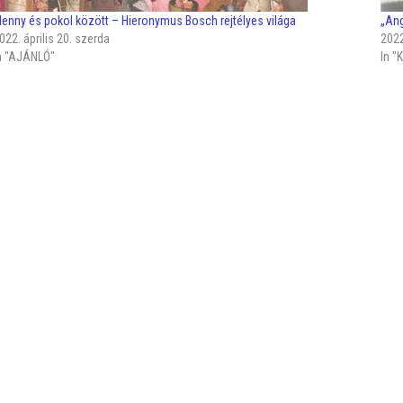
enny és pokol között – Hieronymus Bosch rejtélyes világa
„Ang
022. április 20. szerda
2022
n "AJÁNLÓ"
In 