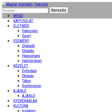
Keresés:
MENU
KAPCSOLAT
ÉLETMÓD
Egészség
Sport
ESEMÉNY
Díjátadó
Előadás
Hagyomány
Helytörténet
KÖZÉLET
Évforduló
Oktatás
Tábor
Konferencia
AJÁNLÓ
AJÁNLÓ
GYEREKABLAK
KULTÚRA
Irodalom