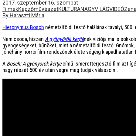
2017. szeptember 16. szombat
Filmek
Képzőművészet
KULTÚRA
NAGYVILÁG
VIDEÓ
Zen
By Haraszti Mária
Hieronymus Bosch
németalföldi festő halálának tavalyi, 500. 
Nem csoda, hiszen
A gyönyörök kertjé
nek víziója ma is sokko
gyengeségeket, bűnöket, mint a németalföldi festő. Gnómok, 
jónéhány horrorfilm-rendezőnek élete végéig kiapadhatatlan f
A
Bosch: A gyönyörök kertje
című ismeretterjesztő film azt íg
nagy részét 500 év után végre meg tudják válaszolni.