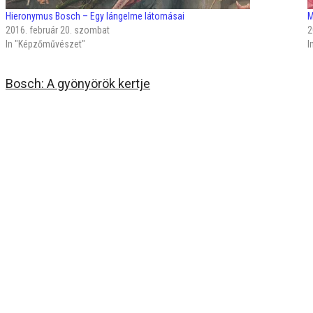
Hieronymus Bosch – Egy lángelme látomásai
M
2016. február 20. szombat
2
In "Képzőművészet"
I
Bosch: A gyönyörök kertje