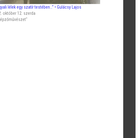
yali lélek egy szatír testében…” • Gulácsy Lajos
. október 12. szerda
"Képzőművészet"