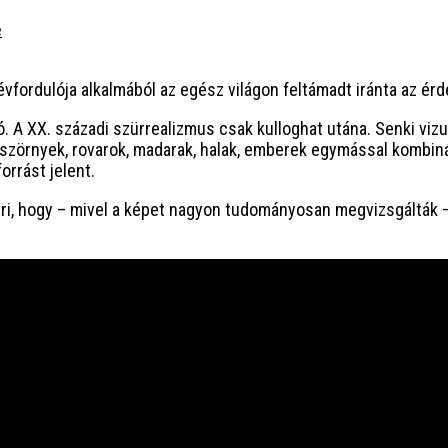
e
évfordulója alkalmából az egész világon feltámadt iránta az érde
ló. A XX. századi szürrealizmus csak kulloghat utána. Senki vi
szörnyek, rovarok, madarak, halak, emberek egymással kombiná
orrást jelent.
éri, hogy – mivel a képet nagyon tudományosan megvizsgálták 