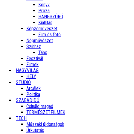
Könyv
Próza
HANGSZÓRÓ
Kiállítás
Képzőművészet
Film és fotó
Népművészet
Színház
Tánc
Fesztivál
Filmek
NAGYVILÁG
HELY
STÚDIÓ
Arcélek
Politika
SZABADIDŐ
Csináld magad
TERMÉSZETFILMEK
TECH
Műszaki újdonságok
Űrkutatás