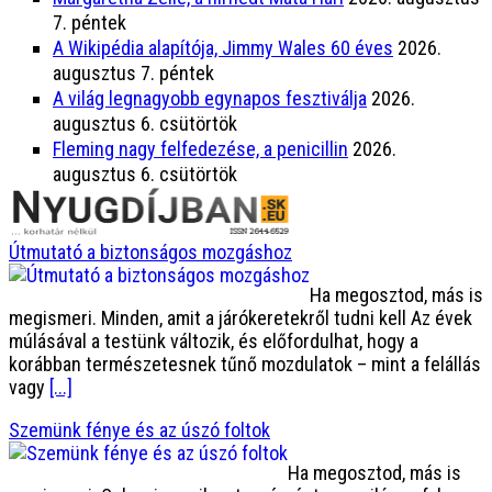
7. péntek
A Wikipédia alapítója, Jimmy Wales 60 éves
2026.
augusztus 7. péntek
A világ legnagyobb egynapos fesztiválja
2026.
augusztus 6. csütörtök
Fleming nagy felfedezése, a penicillin
2026.
augusztus 6. csütörtök
Útmutató a biztonságos mozgáshoz
Ha megosztod, más is
megismeri. Minden, amit a járókeretekről tudni kell Az évek
múlásával a testünk változik, és előfordulhat, hogy a
korábban természetesnek tűnő mozdulatok – mint a felállás
vagy
[...]
Szemünk fénye és az úszó foltok
Ha megosztod, más is