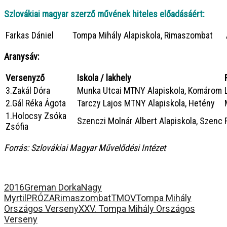
Szlovákiai magyar szerző művének hiteles előadásáért:
Farkas Dániel
Tompa Mihály Alapiskola, Rimaszombat
Aranysáv:
Versenyző
Iskola / lakhely
3.Zakál Dóra
Munka Utcai MTNY Alapiskola, Komárom
2.Gál Réka Ágota
Tarczy Lajos MTNY Alapiskola, Hetény
1.Holocsy Zsóka
Szenczi Molnár Albert Alapiskola, Szenc
Zsófia
Forrás: Szlovákiai Magyar Művelődési Intézet
2016
Greman Dorka
Nagy
Myrtil
PRÓZA
Rimaszombat
TMOV
Tompa Mihály
Országos Verseny
XXV. Tompa Mihály Országos
Verseny