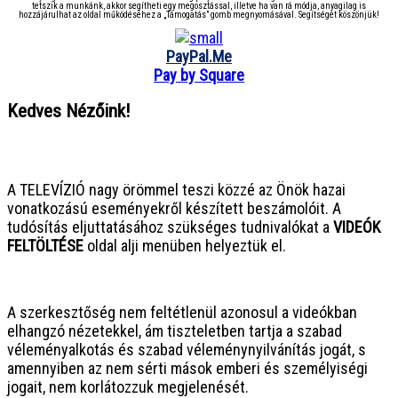
tetszik a munkánk, akkor segítheti egy megosztással, illetve ha van rá módja, anyagilag is
hozzájárulhat az oldal működéséhez a „Támogatás” gomb megnyomásával. Segítségét köszönjük!
PayPal.Me
Pay by Square
Kedves Nézőink!
● ● ● ● ● ● ● ● ● ● ● ● ● ● ● ●
A TELEVÍZIÓ nagy örömmel teszi közzé az Önök hazai
vonatkozású eseményekről készített beszámolóit. A
tudósítás eljuttatásához szükséges tudnivalókat a
VIDEÓK
FELTÖLTÉSE
oldal alji menüben helyeztük el.
● ● ● ● ● ● ● ● ● ● ● ● ● ● ● ●
A szerkesztőség nem feltétlenül azonosul a videókban
elhangzó nézetekkel, ám tiszteletben tartja a szabad
véleményalkotás és szabad véleménynyilvánítás jogát, s
amennyiben az nem sérti mások emberi és személyiségi
jogait, nem korlátozzuk megjelenését.