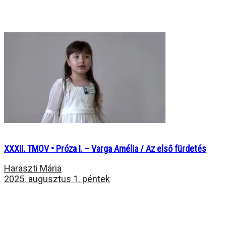
XXXII. TMOV • Próza I. – Varga Amélia / Az első fürdetés
Haraszti Mária
2025. augusztus 1. péntek