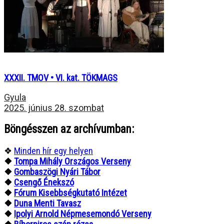
XXXII. TMOV • VI. kat. TÖKMAGS
Gyula
2025. június 28. szombat
Böngésszen az archívumban:
❖
Minden hír egy helyen
❖
Tompa Mihály Országos Verseny
❖
Gombaszögi Nyári Tábor
❖
Csengő Énekszó
❖
Fórum Kisebbségkutató Intézet
❖
Duna Menti Tavasz
❖
Ipolyi Arnold Népmesemondó Verseny