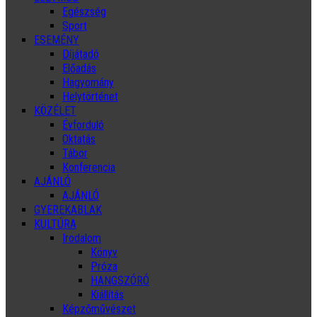
Egészség
Sport
ESEMÉNY
Díjátadó
Előadás
Hagyomány
Helytörténet
KÖZÉLET
Évforduló
Oktatás
Tábor
Konferencia
AJÁNLÓ
AJÁNLÓ
GYEREKABLAK
KULTÚRA
Irodalom
Könyv
Próza
HANGSZÓRÓ
Kiállítás
Képzőművészet