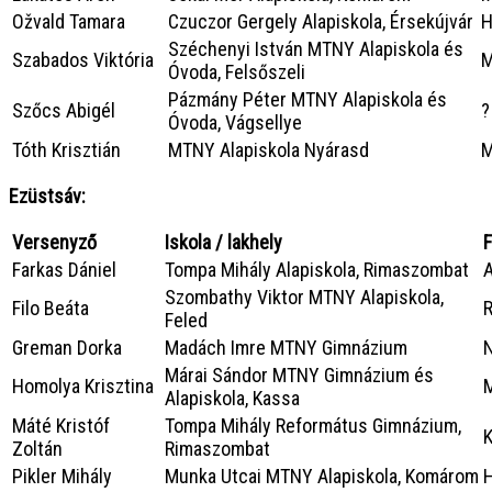
Ožvald Tamara
Czuczor Gergely Alapiskola, Érsekújvár
H
Széchenyi István MTNY Alapiskola és
Szabados Viktória
M
Óvoda, Felsőszeli
Pázmány Péter MTNY Alapiskola és
Szőcs Abigél
?
Óvoda, Vágsellye
Tóth Krisztián
MTNY Alapiskola Nyárasd
M
Ezüstsáv:
Versenyző
Iskola / lakhely
F
Farkas Dániel
Tompa Mihály Alapiskola, Rimaszombat
A
Szombathy Viktor MTNY Alapiskola,
Filo Beáta
R
Feled
Greman Dorka
Madách Imre MTNY Gimnázium
N
Márai Sándor MTNY Gimnázium és
Homolya Krisztina
M
Alapiskola, Kassa
Máté Kristóf
Tompa Mihály Református Gimnázium,
K
Zoltán
Rimaszombat
Pikler Mihály
Munka Utcai MTNY Alapiskola, Komárom
H