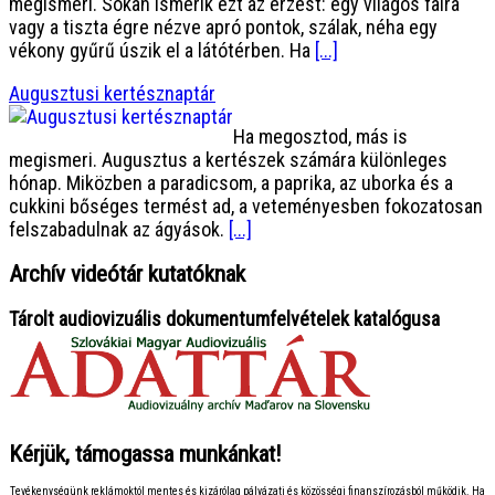
megismeri. Sokan ismerik ezt az érzést: egy világos falra
vagy a tiszta égre nézve apró pontok, szálak, néha egy
vékony gyűrű úszik el a látótérben. Ha
[...]
Augusztusi kertésznaptár
Ha megosztod, más is
megismeri. Augusztus a kertészek számára különleges
hónap. Miközben a paradicsom, a paprika, az uborka és a
cukkini bőséges termést ad, a veteményesben fokozatosan
felszabadulnak az ágyások.
[...]
Archív videótár kutatóknak
Tárolt audiovizuális dokumentumfelvételek katalógusa
Kérjük, támogassa munkánkat!
Tevékenységünk reklámoktól mentes és kizárólag pályázati és közösségi finanszírozásból működik. Ha