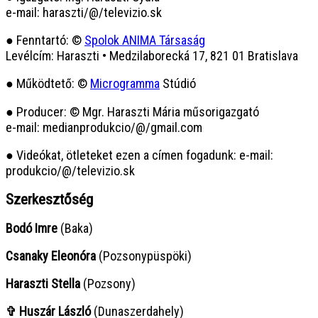
e-mail: haraszti/@/televizio.sk
● Fenntartó: ©
Spolok ANIMA Társaság
Levélcím: Haraszti • Medzilaborecká 17, 821 01 Bratislava
● Működtető: ©
Microgramma
Stúdió
● Producer: © Mgr. Haraszti Mária műsorigazgató
e-mail: medianprodukcio/@/gmail.com
● Videókat, ötleteket ezen a címen fogadunk: e-mail:
produkcio/@/televizio.sk
Szerkesztőség
Bodó Imre
(Baka)
Csanaky Eleonóra
(Pozsonypüspöki)
Haraszti Stella
(Pozsony)
✞ Huszár László
(Dunaszerdahely)