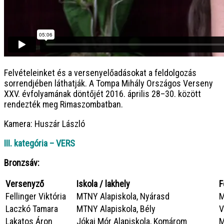
Felvételeinket és a versenyelőadásokat a feldolgozás
sorrendjében láthatják. A Tompa Mihály Országos Verseny
XXV. évfolyamának döntőjét 2016. április 28–30. között
rendezték meg Rimaszombatban.
Kamera: Huszár László
III. kategória – VERS
Bronzsáv:
Versenyző
Iskola / lakhely
F
Fellinger Viktória
MTNY Alapiskola, Nyárasd
M
Laczkó Tamara
MTNY Alapiskola, Bély
V
Lakatos Áron
Jókai Mór Alapiskola, Komárom
M