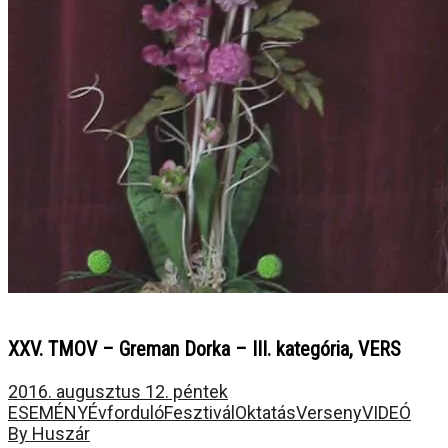
XXV. TMOV – Greman Dorka – III. kategória, VERS
2016. augusztus 12. péntek
ESEMÉNY
Évforduló
Fesztivál
Oktatás
Verseny
VIDEÓ
By Huszár