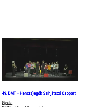
49. DMT – Henc(z)egők Színjátszó Csoport
Gyula