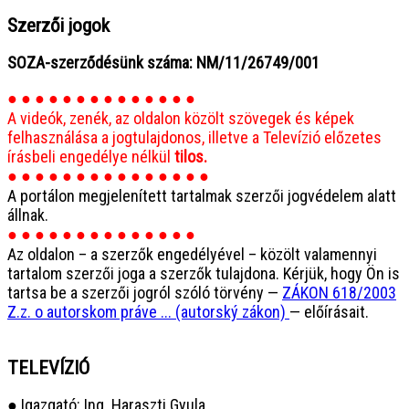
Szerzői jogok
SOZA-szerződésünk száma: NM/11/26749/001
● ● ● ● ● ● ● ● ● ● ● ● ● ●
A videók, zenék, az oldalon közölt szövegek és képek
felhasználása a jogtulajdonos, illetve a Televízió előzetes
írásbeli engedélye nélkül
tilos.
● ● ● ● ● ● ● ● ● ● ● ● ● ● ●
A portálon megjelenített tartalmak szerzői jogvédelem alatt
állnak.
● ● ● ● ● ● ● ● ● ● ● ● ● ●
Az oldalon – a szerzők engedélyével – közölt valamennyi
tartalom szerzői joga a szerzők tulajdona. Kérjük, hogy Ön is
tartsa be a szerzői jogról szóló törvény —
ZÁKON 618/2003
Z.z. o autorskom práve ... (autorský zákon)
— előírásait.
TELEVÍZIÓ
● Igazgató: Ing. Haraszti Gyula