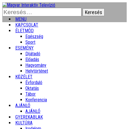
Keresés:
MENU
KAPCSOLAT
ÉLETMÓD
Egészség
Sport
ESEMÉNY
Díjátadó
Előadás
Hagyomány
Helytörténet
KÖZÉLET
Évforduló
Oktatás
Tábor
Konferencia
AJÁNLÓ
AJÁNLÓ
GYEREKABLAK
KULTÚRA
Irodalom