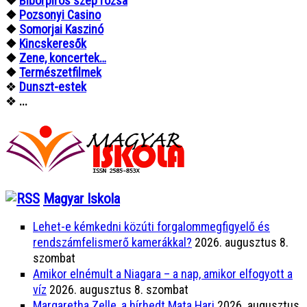
❖
Bíborpiros szép rózsa
❖
Pozsonyi Casino
❖
Somorjai Kaszinó
❖
Kincskeresők
❖
Zene, koncertek…
❖
Természetfilmek
❖
Dunszt-estek
❖
...
Magyar Iskola
Lehet-e kémkedni közúti forgalommegfigyelő és
rendszámfelismerő kamerákkal?
2026. augusztus 8.
szombat
Amikor elnémult a Niagara – a nap, amikor elfogyott a
víz
2026. augusztus 8. szombat
Margaretha Zelle, a hírhedt Mata Hari
2026. augusztus