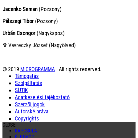
Jacenko Seman
(Pozsony)
Pálszegi Tibor
(Pozsony)
Urbán Csongor
(Nagykapos)
✞
Vavreczky József (Nagyölved)
© 2019
MICROGRAMMA
| All rights reserved.
Támogatás
Szolgáltatás
SÜTIK
Adatkezelési tájékoztató
Szerzői jogok
Autorské práva
Copyrights
CLOSE
KAPCSOLAT
ÉLETMÓD