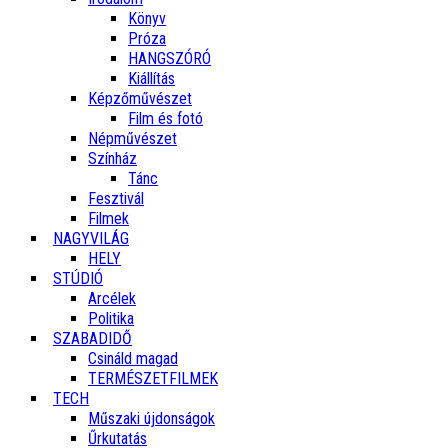
Könyv
Próza
HANGSZÓRÓ
Kiállítás
Képzőművészet
Film és fotó
Népművészet
Színház
Tánc
Fesztivál
Filmek
NAGYVILÁG
HELY
STÚDIÓ
Arcélek
Politika
SZABADIDŐ
Csináld magad
TERMÉSZETFILMEK
TECH
Műszaki újdonságok
Űrkutatás