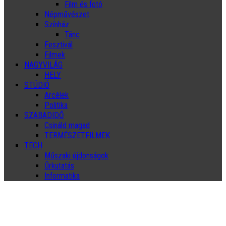
Film és fotó
Népművészet
Színház
Tánc
Fesztivál
Filmek
NAGYVILÁG
HELY
STÚDIÓ
Arcélek
Politika
SZABADIDŐ
Csináld magad
TERMÉSZETFILMEK
TECH
Műszaki újdonságok
Űrkutatás
Informatika