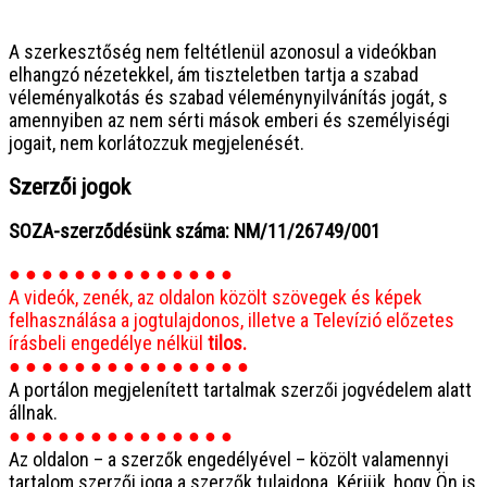
● ● ● ● ● ● ● ● ● ● ● ● ● ● ● ●
A szerkesztőség nem feltétlenül azonosul a videókban
elhangzó nézetekkel, ám tiszteletben tartja a szabad
véleményalkotás és szabad véleménynyilvánítás jogát, s
amennyiben az nem sérti mások emberi és személyiségi
jogait, nem korlátozzuk megjelenését.
Szerzői jogok
SOZA-szerződésünk száma: NM/11/26749/001
● ● ● ● ● ● ● ● ● ● ● ● ● ●
A videók, zenék, az oldalon közölt szövegek és képek
felhasználása a jogtulajdonos, illetve a Televízió előzetes
írásbeli engedélye nélkül
tilos.
● ● ● ● ● ● ● ● ● ● ● ● ● ● ●
A portálon megjelenített tartalmak szerzői jogvédelem alatt
állnak.
● ● ● ● ● ● ● ● ● ● ● ● ● ●
Az oldalon – a szerzők engedélyével – közölt valamennyi
tartalom szerzői joga a szerzők tulajdona. Kérjük, hogy Ön is