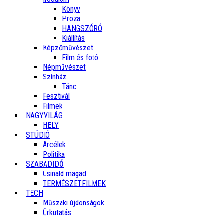
Könyv
Próza
HANGSZÓRÓ
Kiállítás
Képzőművészet
Film és fotó
Népművészet
Színház
Tánc
Fesztivál
Filmek
NAGYVILÁG
HELY
STÚDIÓ
Arcélek
Politika
SZABADIDŐ
Csináld magad
TERMÉSZETFILMEK
TECH
Műszaki újdonságok
Űrkutatás