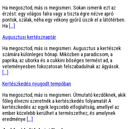
Ha megosztod, más is megismeri. Sokan ismerik ezt az
érzést: egy világos falra vagy a tiszta égre nézve apró
pontok, szálak, néha egy vékony gyűrű úszik el a látótérben.
Ha
[...]
Augusztusi kertésznaptár
Ha megosztod, más is megismeri. Augusztus a kertészek
számára különleges hónap. Miközben a paradicsom, a
paprika, az uborka és a cukkini bőséges termést ad, a
veteményesben fokozatosan felszabadulnak az ágyások.
[...]
Kertészkedés nyugodt tempóban
Ha megosztod, más is megismeri. Útmutató kezdőknek, akik
főleg élvezni szeretnék a kertészkedés folyamatát A
kertészkedés az egyik legszebb elfoglaltság, amellyel az
ember közelebb kerülhet a természethez, és amelynek
eredménye
[...]