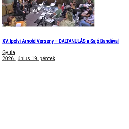
XV. Ipolyi Arnold Verseny – DALTANULÁS a Sajó Bandával
Gyula
2026. június 19. péntek