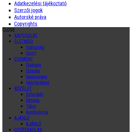
Adatkezelési tájékoztató
Szerzői jogok
Autorské práva
Copyrights
CLOSE
KAPCSOLAT
ÉLETMÓD
Egészség
Sport
ESEMÉNY
Díjátadó
Előadás
Hagyomány
Helytörténet
KÖZÉLET
Évforduló
Oktatás
Tábor
Konferencia
AJÁNLÓ
AJÁNLÓ
GYEREKABLAK