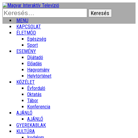
Keresés:
MENU
KAPCSOLAT
ÉLETMÓD
Egészség
Sport
ESEMÉNY
Díjátadó
Előadás
Hagyomány
Helytörténet
KÖZÉLET
Évforduló
Oktatás
Tábor
Konferencia
AJÁNLÓ
AJÁNLÓ
GYEREKABLAK
KULTÚRA
Irodalom