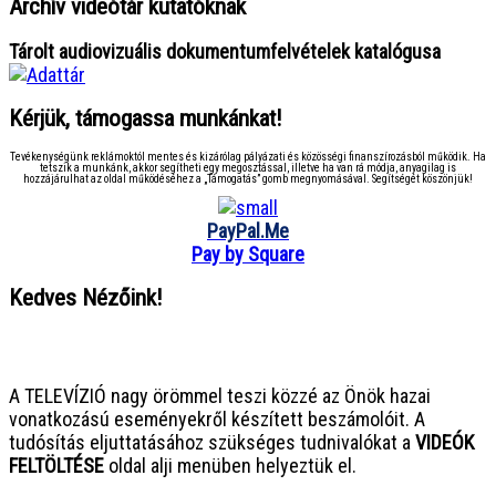
Archív videótár kutatóknak
Tárolt audiovizuális dokumentumfelvételek katalógusa
Kérjük, támogassa munkánkat!
Tevékenységünk reklámoktól mentes és kizárólag pályázati és közösségi finanszírozásból működik. Ha
tetszik a munkánk, akkor segítheti egy megosztással, illetve ha van rá módja, anyagilag is
hozzájárulhat az oldal működéséhez a „Támogatás” gomb megnyomásával. Segítségét köszönjük!
PayPal.Me
Pay by Square
Kedves Nézőink!
● ● ● ● ● ● ● ● ● ● ● ● ● ● ● ●
A TELEVÍZIÓ nagy örömmel teszi közzé az Önök hazai
vonatkozású eseményekről készített beszámolóit. A
tudósítás eljuttatásához szükséges tudnivalókat a
VIDEÓK
FELTÖLTÉSE
oldal alji menüben helyeztük el.