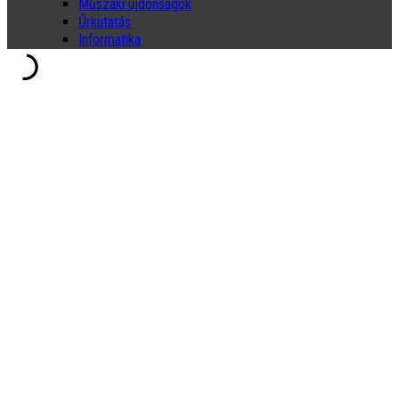
Műszaki újdonságok
Űrkutatás
Informatika