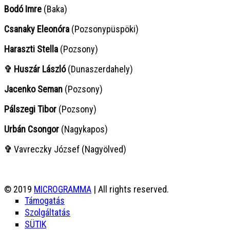
Bodó Imre
(Baka)
Csanaky Eleonóra
(Pozsonypüspöki)
Haraszti Stella
(Pozsony)
✞ Huszár László
(Dunaszerdahely)
Jacenko Seman
(Pozsony)
Pálszegi Tibor
(Pozsony)
Urbán Csongor
(Nagykapos)
✞
Vavreczky József (Nagyölved)
© 2019
MICROGRAMMA
| All rights reserved.
Támogatás
Szolgáltatás
SÜTIK