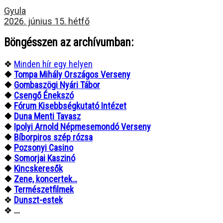
Gyula
2026. június 15. hétfő
Böngésszen az archívumban:
❖
Minden hír egy helyen
❖
Tompa Mihály Országos Verseny
❖
Gombaszögi Nyári Tábor
❖
Csengő Énekszó
❖
Fórum Kisebbségkutató Intézet
❖
Duna Menti Tavasz
❖
Ipolyi Arnold Népmesemondó Verseny
❖
Bíborpiros szép rózsa
❖
Pozsonyi Casino
❖
Somorjai Kaszinó
❖
Kincskeresők
❖
Zene, koncertek…
❖
Természetfilmek
❖
Dunszt-estek
❖
...