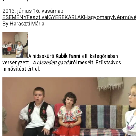
2013. június 16. vasárnap
ESEMÉNY
Fesztivál
GYEREKABLAK
Hagyomány
Népművé
By Haraszti Mária
A hidaskürti
Kubík Fanni
a II. kategóriában
versenyzett.
A rászedett gazdá
ról mesélt. Ezüstsávos
minősítést ért el.