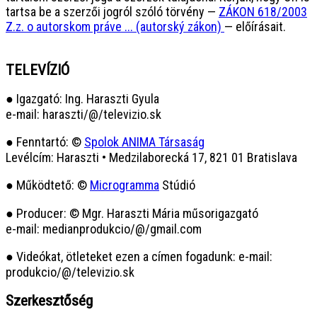
tartsa be a szerzői jogról szóló törvény —
ZÁKON 618/2003
Z.z. o autorskom práve ... (autorský zákon)
— előírásait.
TELEVÍZIÓ
● Igazgató: Ing. Haraszti Gyula
e-mail: haraszti/@/televizio.sk
● Fenntartó: ©
Spolok ANIMA Társaság
Levélcím: Haraszti • Medzilaborecká 17, 821 01 Bratislava
● Működtető: ©
Microgramma
Stúdió
● Producer: © Mgr. Haraszti Mária műsorigazgató
e-mail: medianprodukcio/@/gmail.com
● Videókat, ötleteket ezen a címen fogadunk: e-mail:
produkcio/@/televizio.sk
Szerkesztőség