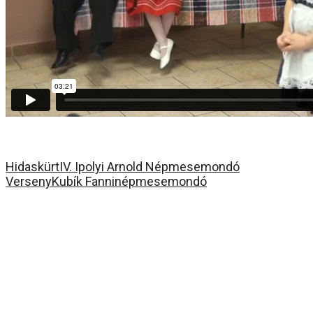
Hidaskürt
IV. Ipolyi Arnold Népmesemondó
Verseny
Kubík Fanni
népmesemondó