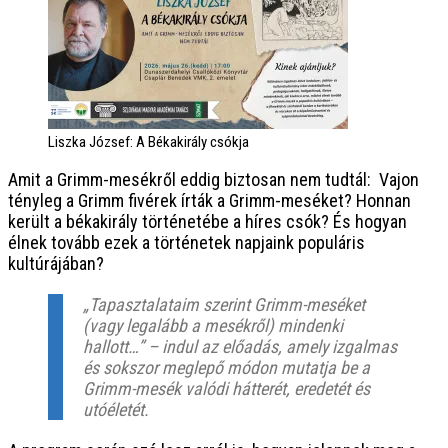
Liszka József: A Békakirály csókja
Amit a Grimm-mesékről eddig biztosan nem tudtál: Vajon
tényleg a Grimm fivérek írták a Grimm-meséket? Honnan
került a békakirály történetébe a híres csók? És hogyan
élnek tovább ezek a történetek napjaink populáris
kultúrájában?
„Tapasztalataim szerint Grimm-meséket
(vagy legalább a mesékről) mindenki
hallott…” – indul az előadás, amely izgalmas
és sokszor meglepő módon mutatja be a
Grimm-mesék valódi hátterét, eredetét és
utóéletét.