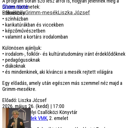
A program során szó lesz arról is, hogyan jelennek meg a
Show more
Grimm-történetek:
Békakirály
Grimm-mesék
Liszka József
• filmekben
• színházban
• karikatúrákban és viccekben
• képzőművészetben
• valamint a kortárs irodalomban
Különösen ajánljuk:
• irodalom-, folklór- és kultúratudomány iránt érdeklődőknek
• pedagógusoknak
• diákoknak
• és mindenkinek, aki kíváncsi a mesék rejtett világára
Egy előadás, amely után egészen más szemmel néz majd a
Grimm-mesékre.
Előadó: Liszka József
2026. május 26. (kedd) | 17:00
Dunaszerdahelyi Csallóközi Könyvtár
Csaplár Benedek VMK
, 2. emelet