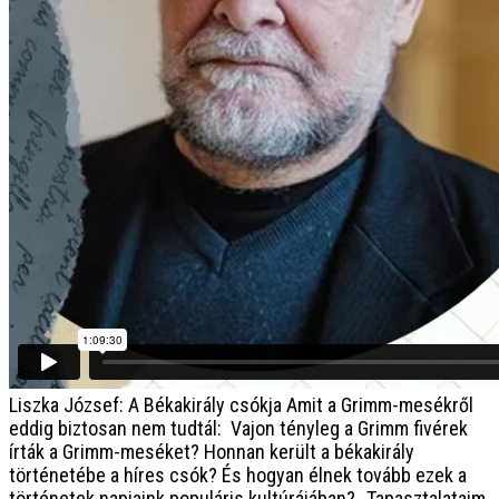
Liszka József: A Békakirály csókja
Amit a Grimm-mesékről
eddig biztosan nem tudtál: Vajon tényleg a Grimm fivérek
írták a Grimm-meséket? Honnan került a békakirály
történetébe a híres csók? És hogyan élnek tovább ezek a
történetek napjaink populáris kultúrájában? „Tapasztalataim