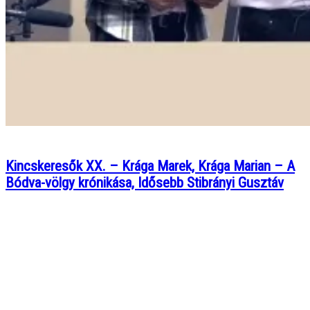
Kincskeresők XX. – Krága Marek, Krága Marian – A
Bódva-völgy krónikása, Idősebb Stibrányi Gusztáv