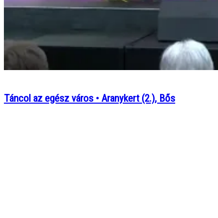
Táncol az egész város • Aranykert (2.), Bős