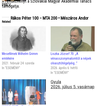
A rendezvényt a Szlovákiai Magyar Akadémiai Tanács
PREV
támogatja.
Rákos Péter 100 – MTA 200 • Mészáros Andor
Related
Mesefilmek Wilhelm Grimm
Liszka József 70: „A
emlékére
vénasszonymalomtól a népek
2021. február 24. szerda
olvasztótégelyéig…”
In "ESEMÉNY"
2026. április 6. hétfő
In "ESEMÉNY"
Gyula
2026. július 5. vasárnap