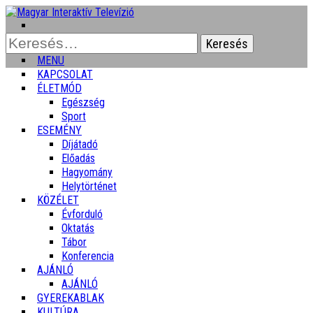
Keresés:
MENU
KAPCSOLAT
ÉLETMÓD
Egészség
Sport
ESEMÉNY
Díjátadó
Előadás
Hagyomány
Helytörténet
KÖZÉLET
Évforduló
Oktatás
Tábor
Konferencia
AJÁNLÓ
AJÁNLÓ
GYEREKABLAK
KULTÚRA