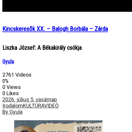
Kincskeresők XX. – Balogh Borbála – Zárda
Liszka József: A Békakirály csókja
Gyula
2761 Videos
0%
0 Views
0 Likes
2026. július 5. vasárnap
Irodalom
KULTÚRA
VIDEÓ
By Gyula