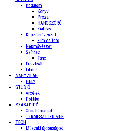
Irodalom
Könyv
Próza
HANGSZÓRÓ
Kiállítás
Képzőművészet
Film és fotó
Népművészet
Színház
Tánc
Fesztivál
Filmek
NAGYVILÁG
HELY
STÚDIÓ
Arcélek
Politika
SZABADIDŐ
Csináld magad
TERMÉSZETFILMEK
TECH
Műszaki újdonságok