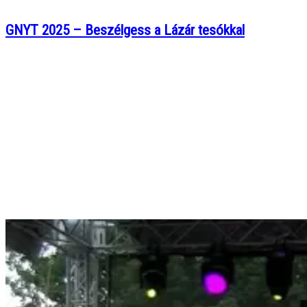
GNYT 2025 – Beszélgess a Lázár tesókkal