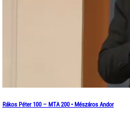
Rákos Péter 100 – MTA 200 • Mészáros Andor