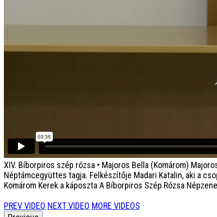
XIV. Bíborpiros szép rózsa • Majoros Bella (Komárom)
Majoros
Néptámcegyüttes tagja. Felkészítője Madari Katalin, aki a cso
Komárom Kerek a káposzta A Bíborpiros Szép Rózsa Népzenei 
PREV VIDEO
NEXT VIDEO
MORE VIDEOS