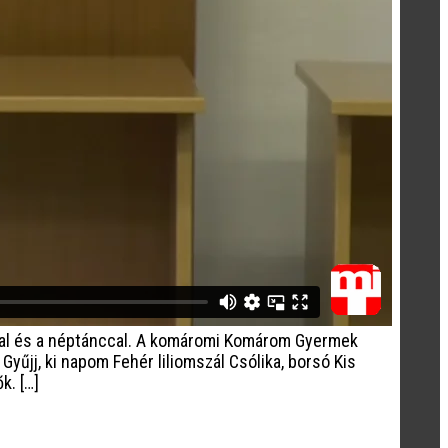
kkal és a néptánccal. A komáromi Komárom Gyermek
Gyűjj, ki napom Fehér liliomszál Csólika, borsó Kis
k. […]