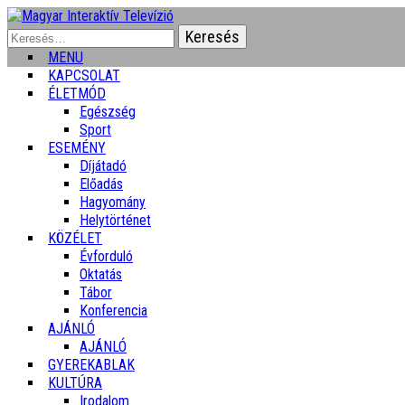
Keresés:
MENU
KAPCSOLAT
ÉLETMÓD
Egészség
Sport
ESEMÉNY
Díjátadó
Előadás
Hagyomány
Helytörténet
KÖZÉLET
Évforduló
Oktatás
Tábor
Konferencia
AJÁNLÓ
AJÁNLÓ
GYEREKABLAK
KULTÚRA
Irodalom