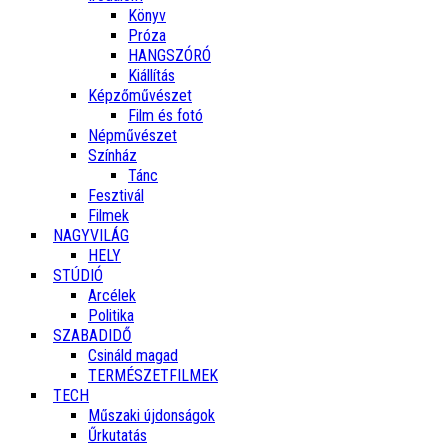
Könyv
Próza
HANGSZÓRÓ
Kiállítás
Képzőművészet
Film és fotó
Népművészet
Színház
Tánc
Fesztivál
Filmek
NAGYVILÁG
HELY
STÚDIÓ
Arcélek
Politika
SZABADIDŐ
Csináld magad
TERMÉSZETFILMEK
TECH
Műszaki újdonságok
Űrkutatás