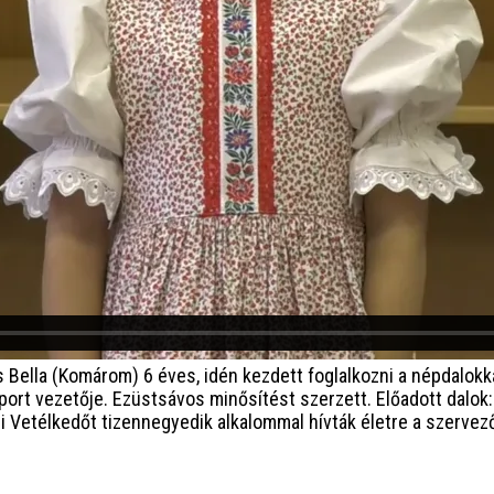
 Bella (Komárom) 6 éves, idén kezdett foglalkozni a népdalo
port vezetője. Ezüstsávos minősítést szerzett. Előadott dalok: 
Vetélkedőt tizennegyedik alkalommal hívták életre a szervező