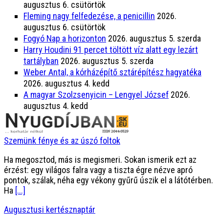
augusztus 6. csütörtök
Fleming nagy felfedezése, a penicillin
2026.
augusztus 6. csütörtök
Fogyó Nap a horizonton
2026. augusztus 5. szerda
Harry Houdini 91 percet töltött víz alatt egy lezárt
tartályban
2026. augusztus 5. szerda
Weber Antal, a kórházépítő sztárépítész hagyatéka
2026. augusztus 4. kedd
A magyar Szolzsenyicin – Lengyel József
2026.
augusztus 4. kedd
Szemünk fénye és az úszó foltok
Ha megosztod, más is megismeri. Sokan ismerik ezt az
érzést: egy világos falra vagy a tiszta égre nézve apró
pontok, szálak, néha egy vékony gyűrű úszik el a látótérben.
Ha
[...]
Augusztusi kertésznaptár