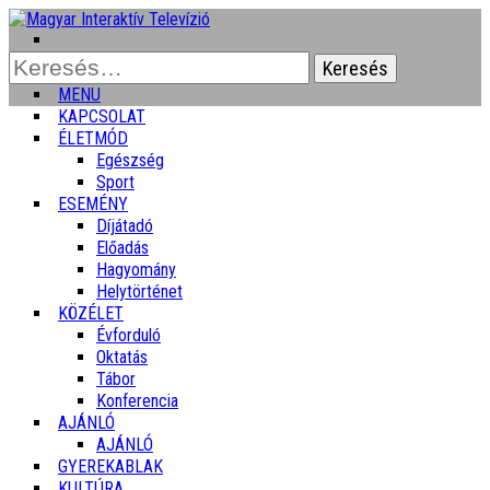
Keresés:
MENU
KAPCSOLAT
ÉLETMÓD
Egészség
Sport
ESEMÉNY
Díjátadó
Előadás
Hagyomány
Helytörténet
KÖZÉLET
Évforduló
Oktatás
Tábor
Konferencia
AJÁNLÓ
AJÁNLÓ
GYEREKABLAK
KULTÚRA