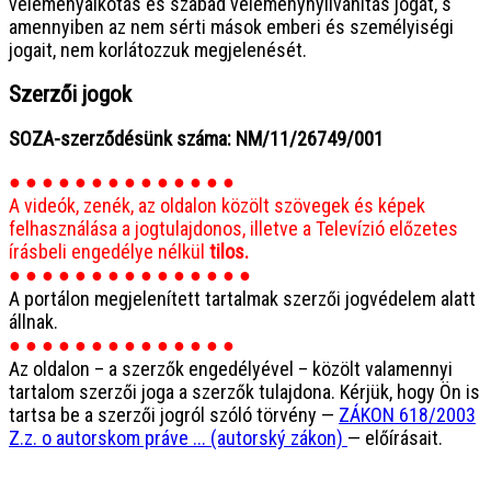
véleményalkotás és szabad véleménynyilvánítás jogát, s
amennyiben az nem sérti mások emberi és személyiségi
jogait, nem korlátozzuk megjelenését.
Szerzői jogok
SOZA-szerződésünk száma: NM/11/26749/001
● ● ● ● ● ● ● ● ● ● ● ● ● ●
A videók, zenék, az oldalon közölt szövegek és képek
felhasználása a jogtulajdonos, illetve a Televízió előzetes
írásbeli engedélye nélkül
tilos.
● ● ● ● ● ● ● ● ● ● ● ● ● ● ●
A portálon megjelenített tartalmak szerzői jogvédelem alatt
állnak.
● ● ● ● ● ● ● ● ● ● ● ● ● ●
Az oldalon – a szerzők engedélyével – közölt valamennyi
tartalom szerzői joga a szerzők tulajdona. Kérjük, hogy Ön is
tartsa be a szerzői jogról szóló törvény —
ZÁKON 618/2003
Z.z. o autorskom práve ... (autorský zákon)
— előírásait.