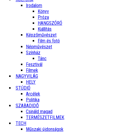
Irodalom
Könyv
Próza
HANGSZÓRÓ
Kiállítás
Képzőművészet
Film és fotó
Népművészet
Színház
Tánc
Fesztivál
Filmek
NAGYVILÁG
HELY
STÚDIÓ
Arcélek
Politika
SZABADIDŐ
Csináld magad
TERMÉSZETFILMEK
TECH
Műszaki újdonságok