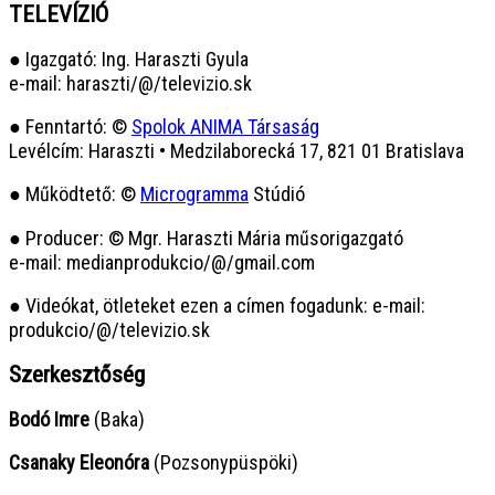
TELEVÍZIÓ
● Igazgató: Ing. Haraszti Gyula
e-mail: haraszti/@/televizio.sk
● Fenntartó: ©
Spolok ANIMA Társaság
Levélcím: Haraszti • Medzilaborecká 17, 821 01 Bratislava
● Működtető: ©
Microgramma
Stúdió
● Producer: © Mgr. Haraszti Mária műsorigazgató
e-mail: medianprodukcio/@/gmail.com
● Videókat, ötleteket ezen a címen fogadunk: e-mail:
produkcio/@/televizio.sk
Szerkesztőség
Bodó Imre
(Baka)
Csanaky Eleonóra
(Pozsonypüspöki)