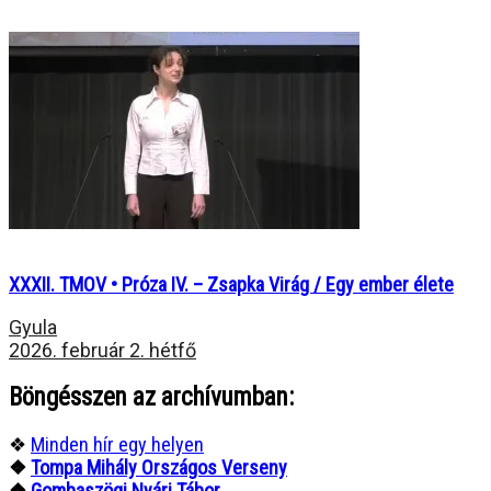
XXXII. TMOV • Próza IV. – Zsapka Virág / Egy ember élete
Gyula
2026. február 2. hétfő
Böngésszen az archívumban:
❖
Minden hír egy helyen
❖
Tompa Mihály Országos Verseny
❖
Gombaszögi Nyári Tábor