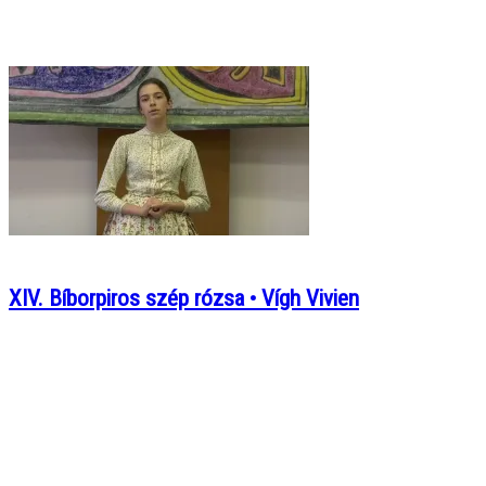
XIV. Bíborpiros szép rózsa • Vígh Vivien