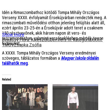
Idén a Rimaszombathoz kötődő Tompa Mihály Országos
Verseny XXXII. évfolyamát Érsekújvárban rendezték meg. A
rimaszombati művelődési otthon jelenleg felújítás alatt áll,
ezért április 23-25-én a Érsekújvár adott teret a csaknem
150 résztvevőnek, akik három napon át vers- és
Show more
prózamondásban, valamint verséneklésben mérték össze
Békássy Flóra: Kikészülőben
Vers III. kategória
XXXII.
tudásukat.
TMOV
Zsapka Zsófia
A XXXII. Tompa Mihály Országos Verseny eredményei
szöveges, táblázatos formában a
Magyar Iskola
oldalán
találhatók meg
.
Related