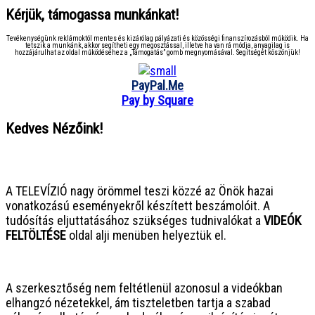
Kérjük, támogassa munkánkat!
Tevékenységünk reklámoktól mentes és kizárólag pályázati és közösségi finanszírozásból működik. Ha
tetszik a munkánk, akkor segítheti egy megosztással, illetve ha van rá módja, anyagilag is
hozzájárulhat az oldal működéséhez a „Támogatás” gomb megnyomásával. Segítségét köszönjük!
PayPal.Me
Pay by Square
Kedves Nézőink!
● ● ● ● ● ● ● ● ● ● ● ● ● ● ● ●
A TELEVÍZIÓ nagy örömmel teszi közzé az Önök hazai
vonatkozású eseményekről készített beszámolóit. A
tudósítás eljuttatásához szükséges tudnivalókat a
VIDEÓK
FELTÖLTÉSE
oldal alji menüben helyeztük el.
● ● ● ● ● ● ● ● ● ● ● ● ● ● ● ●
A szerkesztőség nem feltétlenül azonosul a videókban
elhangzó nézetekkel, ám tiszteletben tartja a szabad