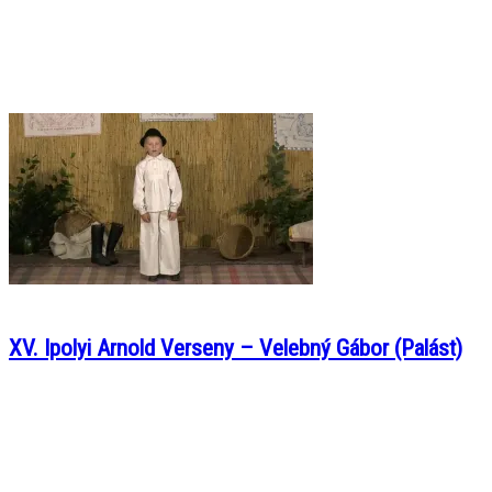
XV. Ipolyi Arnold Verseny – Velebný Gábor (Palást)