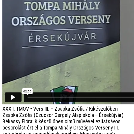
XXXII. TMOV • Vers III. – Zsapka Zsófia / Kikészülőben
Zsapka Zsófia (Czuczor Gergely Alapiskola – Érsekújvár)
Békássy Flóra: Kikészülőben című művével ezüstsávos
besorolást ért el a Tompa Mihály Országos Verseny III.
kategóriás versmondóinak sorában. Megkapta a zsűri