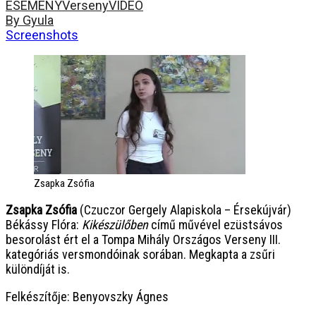
ESEMÉNY
Verseny
VIDEÓ
By Gyula
Screenshots
Zsapka Zsófia
Zsapka Zsófia
(Czuczor Gergely Alapiskola – Érsekújvár)
Békássy Flóra:
Kikészülőben
című művével ezüstsávos
besorolást ért el a Tompa Mihály Országos Verseny III.
kategóriás versmondóinak sorában. Megkapta a zsűri
különdíját is.
Felkészítője: Benyovszky Ágnes