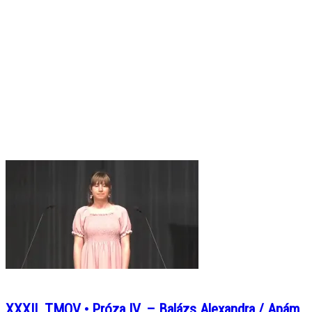
XXXII. TMOV • Próza IV. – Balázs Alexandra / Apám