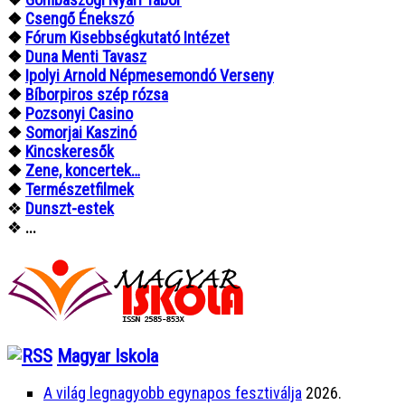
❖
Csengő Énekszó
❖
Fórum Kisebbségkutató Intézet
❖
Duna Menti Tavasz
❖
Ipolyi Arnold Népmesemondó Verseny
❖
Bíborpiros szép rózsa
❖
Pozsonyi Casino
❖
Somorjai Kaszinó
❖
Kincskeresők
❖
Zene, koncertek…
❖
Természetfilmek
❖
Dunszt-estek
❖
...
Magyar Iskola
A világ legnagyobb egynapos fesztiválja
2026.