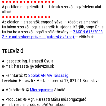
● ● ● ● ● ● ● ● ● ● ● ● ● ● ●
A portálon megjelenített tartalmak szerzői jogvédelem alatt
állnak.
● ● ● ● ● ● ● ● ● ● ● ● ● ●
Az oldalon – a szerzők engedélyével – közölt valamennyi
tartalom szerzői joga a szerzők tulajdona. Kérjük, hogy Ön is
tartsa be a szerzői jogról szóló törvény —
ZÁKON 618/2003
Z.z. o autorskom práve ... (autorský zákon)
— előírásait.
TELEVÍZIÓ
● Igazgató: Ing. Haraszti Gyula
e-mail: haraszti/@/televizio.sk
● Fenntartó: ©
Spolok ANIMA Társaság
Levélcím: Haraszti • Medzilaborecká 17, 821 01 Bratislava
● Működtető: ©
Microgramma
Stúdió
● Producer: © Mgr. Haraszti Mária műsorigazgató
e-mail: medianprodukcio/@/gmail.com