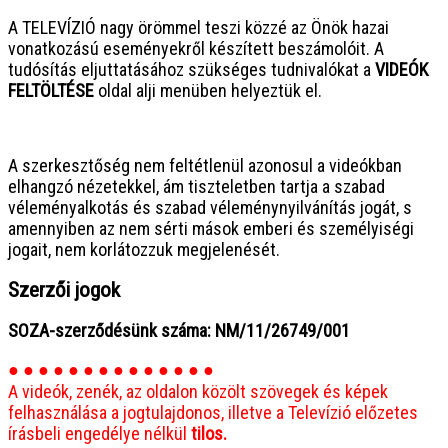
A TELEVÍZIÓ nagy örömmel teszi közzé az Önök hazai
vonatkozású eseményekről készített beszámolóit. A
tudósítás eljuttatásához szükséges tudnivalókat a
VIDEÓK
FELTÖLTÉSE
oldal alji menüben helyeztük el.
● ● ● ● ● ● ● ● ● ● ● ● ● ● ● ●
A szerkesztőség nem feltétlenül azonosul a videókban
elhangzó nézetekkel, ám tiszteletben tartja a szabad
véleményalkotás és szabad véleménynyilvánítás jogát, s
amennyiben az nem sérti mások emberi és személyiségi
jogait, nem korlátozzuk megjelenését.
Szerzői jogok
SOZA-szerződésünk száma: NM/11/26749/001
● ● ● ● ● ● ● ● ● ● ● ● ● ●
A videók, zenék, az oldalon közölt szövegek és képek
felhasználása a jogtulajdonos, illetve a Televízió előzetes
írásbeli engedélye nélkül
tilos.