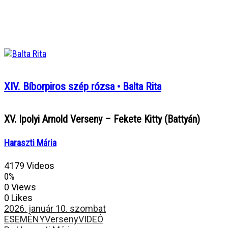
XIV. Bíborpiros szép rózsa • Balta Rita
XV. Ipolyi Arnold Verseny – Fekete Kitty (Battyán)
Haraszti Mária
4179 Videos
0%
0 Views
0 Likes
2026. január 10. szombat
ESEMÉNY
Verseny
VIDEÓ