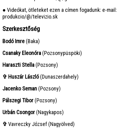
● Videókat, ötleteket ezen a címen fogadunk: e-mail:
produkcio/@/televizio.sk
Szerkesztőség
Bodó Imre
(Baka)
Csanaky Eleonóra
(Pozsonypüspöki)
Haraszti Stella
(Pozsony)
✞ Huszár László
(Dunaszerdahely)
Jacenko Seman
(Pozsony)
Pálszegi Tibor
(Pozsony)
Urbán Csongor
(Nagykapos)
✞
Vavreczky József (Nagyölved)