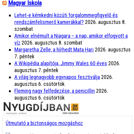
Magyar Iskola
Lehet-e kémkedni közúti forgalommegfigyelő és
rendszámfelismerő kamerákkal?
2026. augusztus 8.
szombat
Amikor elnémult a Niagara – a nap, amikor elfogyott a
víz
2026. augusztus 8. szombat
Margaretha Zelle, a hírhedt Mata Hari
2026. augusztus
7. péntek
A Wikipédia alapítója, Jimmy Wales 60 éves
2026.
augusztus 7. péntek
A világ legnagyobb egynapos fesztiválja
2026.
augusztus 6. csütörtök
Fleming nagy felfedezése, a penicillin
2026.
augusztus 6. csütörtök
Útmutató a biztonságos mozgáshoz