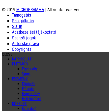
© 2019
MICROGRAMMA
| All rights reserved.
Támogatás
Szolgáltatás
SÜTIK
Adatkezelési tájékoztató
Szerzői jogok
Autorské práva
Copyrights
CLOSE
KAPCSOLAT
ÉLETMÓD
Egészség
Sport
ESEMÉNY
Díjátadó
Előadás
Hagyomány
Helytörténet
KÖZÉLET
Évforduló