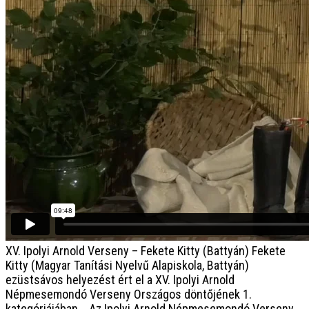
XV. Ipolyi Arnold Verseny – Fekete Kitty (Battyán)
Fekete
Kitty (Magyar Tanítási Nyelvű Alapiskola, Battyán)
ezüstsávos helyezést ért el a XV. Ipolyi Arnold
Népmesemondó Verseny Országos döntőjének 1.
kategóriájában. Az Ipolyi Arnold Népmesemondó Verseny