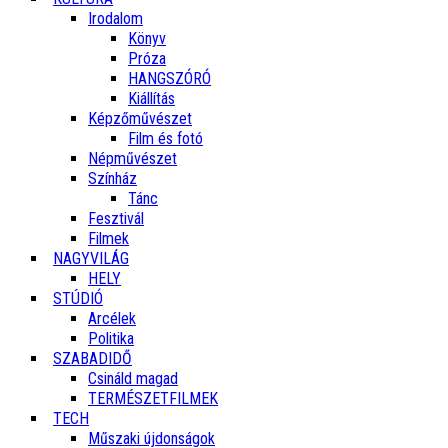
Irodalom
Könyv
Próza
HANGSZÓRÓ
Kiállítás
Képzőművészet
Film és fotó
Népművészet
Színház
Tánc
Fesztivál
Filmek
NAGYVILÁG
HELY
STÚDIÓ
Arcélek
Politika
SZABADIDŐ
Csináld magad
TERMÉSZETFILMEK
TECH
Műszaki újdonságok