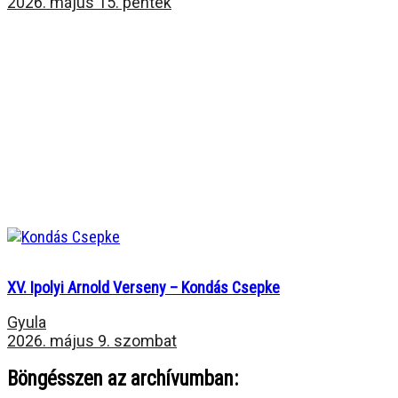
2026. május 15. péntek
XV. Ipolyi Arnold Verseny – Kondás Csepke
Gyula
2026. május 9. szombat
Böngésszen az archívumban: