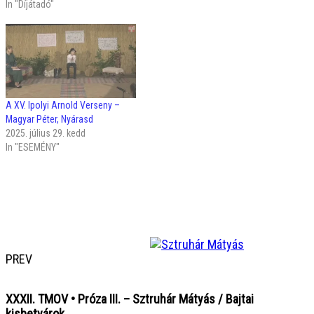
In "Díjátadó"
A XV. Ipolyi Arnold Verseny –
Magyar Péter, Nyárasd
2025. július 29. kedd
In "ESEMÉNY"
PREV
XXXII. TMOV • Próza III. – Sztruhár Mátyás / Bajtai
kisbetyárok