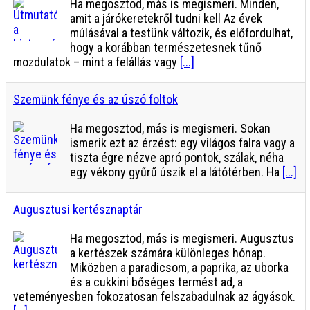
Ha megosztod, más is megismeri. Minden,
amit a járókeretekről tudni kell Az évek
múlásával a testünk változik, és előfordulhat,
hogy a korábban természetesnek tűnő
mozdulatok – mint a felállás vagy
[...]
Szemünk fénye és az úszó foltok
Ha megosztod, más is megismeri. Sokan
ismerik ezt az érzést: egy világos falra vagy a
tiszta égre nézve apró pontok, szálak, néha
egy vékony gyűrű úszik el a látótérben. Ha
[...]
Augusztusi kertésznaptár
Ha megosztod, más is megismeri. Augusztus
a kertészek számára különleges hónap.
Miközben a paradicsom, a paprika, az uborka
és a cukkini bőséges termést ad, a
veteményesben fokozatosan felszabadulnak az ágyások.