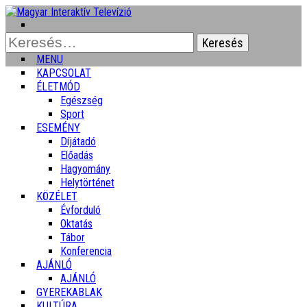
Keresés:
MENU
KAPCSOLAT
ÉLETMÓD
Egészség
Sport
ESEMÉNY
Díjátadó
Előadás
Hagyomány
Helytörténet
KÖZÉLET
Évforduló
Oktatás
Tábor
Konferencia
AJÁNLÓ
AJÁNLÓ
GYEREKABLAK
KULTÚRA