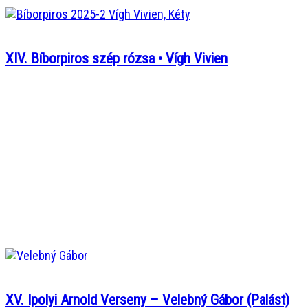
XIV. Bíborpiros szép rózsa • Vígh Vivien
XV. Ipolyi Arnold Verseny – Velebný Gábor (Palást)