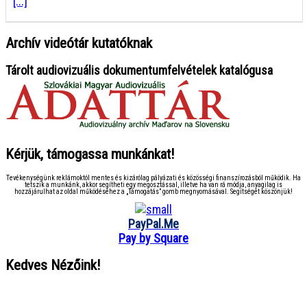
[...]
Archív videótár kutatóknak
Tárolt audiovizuális dokumentumfelvételek katalógusa
Kérjük, támogassa munkánkat!
Tevékenységünk reklámoktól mentes és kizárólag pályázati és közösségi finanszírozásból működik. Ha
tetszik a munkánk, akkor segítheti egy megosztással, illetve ha van rá módja, anyagilag is
hozzájárulhat az oldal működéséhez a „Támogatás” gomb megnyomásával. Segítségét köszönjük!
PayPal.Me
Pay by Square
Kedves Nézőink!
● ● ● ● ● ● ● ● ● ● ● ● ● ● ● ●