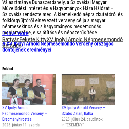
Választmánya Dunaszerdahely, a Szlovákiai Magyar
Művelődési Intézet és a Hagyományok Háza Hálózat –
Szlovákia rendezte meg. A kiemelkedő néprajzkutatóról és
folklórgyűjtőről elnevezett verseny célja a magyar
népmesekincs és a hagyományos mesemondás
megismerése, elsajátítása és népszerűsítése.
Show more
Battyán
Fekete Kitty
XV. Ipolyi Arnold Népmesemondó
A XV. Ipolyi Arnold Népmesemondó Verseny országos
Verseny
döntőjének eredményei
Related
XV. Ipolyi Arnold
XV. Ipolyi Arnold Verseny –
Népmesemondó Verseny –
Szabó Zalán, Bátka
Eredményhirdetés
2025. július 24. csütörtök
2025. június 11. szerda
In "ESEMÉNY"