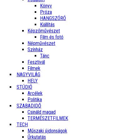
Könyv
Próza
HANGSZÓRÓ
Kiállítás
Képzőművészet
Film és fotó
Népművészet
Színház
Tánc
Fesztivál
Filmek
NAGYVILÁG
HELY
STÚDIÓ
Arcélek
Politika
SZABADIDŐ
Csináld magad
TERMÉSZETFILMEK
TECH
Műszaki újdonságok
Űrkutatás