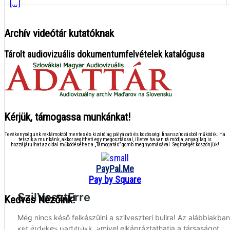
[...]
Archív videótár kutatóknak
Tárolt audiovizuális dokumentumfelvételek katalógusa
Kérjük, támogassa munkánkat!
Tevékenységünk reklámoktól mentes és kizárólag pályázati és közösségi finanszírozásból működik. Ha
tetszik a munkánk, akkor segítheti egy megosztással, illetve ha van rá módja, anyagilag is
hozzájárulhat az oldal működéséhez a „Támogatás” gomb megnyomásával. Segítségét köszönjük!
PayPal.Me
Pay by Square
Kedves Nézőink!
● ● ● ● ● ● ● ● ● ● ● ● ● ● ● ●