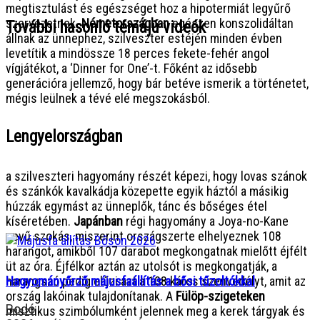
megtisztulást és egészséget hoz a hipotermiát legyűrő
szervezetnek.
Németországban
egészen konszolidáltan
További hasonló témájú videók
állnak az ünnephez, szilveszter estéjén minden évben
levetítik a mindössze 18 perces fekete-fehér angol
vígjátékot, a ‘Dinner for One’-t. Főként az idősebb
generációra jellemző, hogy bár betéve ismerik a történetet,
mégis leülnek a tévé elé megszokásból.
Lengyelországban
a szilveszteri hagyomány részét képezi, hogy lovas szánok
és szánkók kavalkádja közepette egyik háztól a másikig
húzzák egymást az ünneplők, tánc és bőséges étel
kíséretében.
Japánban
régi hagyomány a Joya-no-Kane
nevű szokás, miszerint országszerte elhelyeznek 108
harangot, amikből 107 darabot megkongatnak mielőtt éjfélt
üt az óra. Éjfélkor aztán az utolsót is megkongatják, a
Hagyományőrző májusfaállítás a bősi tűzoltókkal
harangszó pedig elűzi azt a 108 káros szenvedélyt, amit az
ország lakóinak tulajdonítanak. A
Fülöp-szigeteken
Bodó
misztikus szimbólumként jelennek meg a kerek tárgyak és