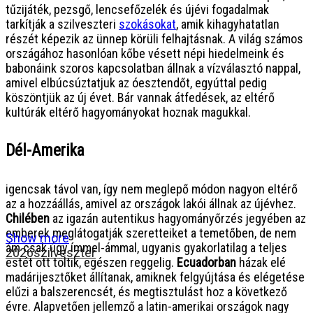
tűzijáték, pezsgő, lencsefőzelék és újévi fogadalmak
tarkítják a szilveszteri
szokásokat
, amik kihagyhatatlan
részét képezik az ünnep körüli felhajtásnak. A világ számos
országához hasonlóan kőbe vésett népi hiedelmeink és
babonáink szoros kapcsolatban állnak a vízválasztó nappal,
amivel elbúcsúztatjuk az óesztendőt, egyúttal pedig
köszöntjük az új évet. Bár vannak átfedések, az eltérő
kultúrák eltérő hagyományokat hoznak magukkal.
Dél-Amerika
igencsak távol van, így nem meglepő módon nagyon eltérő
az a hozzáállás, amivel az országok lakói állnak az újévhez.
Chilében
az igazán autentikus hagyományőrzés jegyében az
emberek meglátogatják szeretteiket a temetőben, de nem
Show more
ám csak úgy ímmel-ámmal, ugyanis gyakorlatilag a teljes
2026
szilveszter
estét ott töltik, egészen reggelig.
Ecuadorban
házak elé
madárijesztőket állítanak, amiknek felgyújtása és elégetése
elűzi a balszerencsét, és megtisztulást hoz a következő
évre. Alapvetően jellemző a latin-amerikai országok nagy