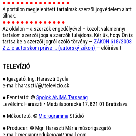
● ● ● ● ● ● ● ● ● ● ● ● ● ● ●
A portálon megjelenített tartalmak szerzői jogvédelem alatt
állnak.
● ● ● ● ● ● ● ● ● ● ● ● ● ●
Az oldalon – a szerzők engedélyével – közölt valamennyi
tartalom szerzői joga a szerzők tulajdona. Kérjük, hogy Ön is
tartsa be a szerzői jogról szóló törvény —
ZÁKON 618/2003
Z.z. o autorskom práve ... (autorský zákon)
— előírásait.
TELEVÍZIÓ
● Igazgató: Ing. Haraszti Gyula
e-mail: haraszti/@/televizio.sk
● Fenntartó: ©
Spolok ANIMA Társaság
Levélcím: Haraszti • Medzilaborecká 17, 821 01 Bratislava
● Működtető: ©
Microgramma
Stúdió
● Producer: © Mgr. Haraszti Mária műsorigazgató
e-mail: medianprodukcio/@/gmail.com