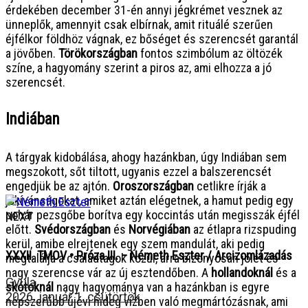
érdekében december 31-én annyi jégkrémet vesznek az
ünneplők, amennyit csak elbírnak, amit rituálé szerűen
éjfélkor földhöz vágnak, ez bőséget és szerencsét garantál
a jövőben.
Törökországban
fontos szimbólum az öltözék
színe, a hagyomány szerint a piros az, ami elhozza a jó
szerencsét.
Indiában
A tárgyak kidobálása, ahogy hazánkban, úgy Indiában sem
megszokott, sőt tiltott, ugyanis ezzel a balszerencsét
engedjük be az ajtón.
Oroszországban
cetlikre írják a
jókívánságokat, amiket aztán elégetnek, a hamut pedig egy
pohár pezsgőbe borítva egy koccintás után megisszák éjfél
NEXT
előtt.
Svédországban
és
Norvégiában
az étlapra rizspuding
kerül, amibe elrejtenek egy szem mandulát, aki pedig
XXXII. TMOV • Próza III. – Németh Eszter / Arcizomlázadás
megtalálja a családtagok közül, arra bizonyosan jólét és
nagy szerencse vár az új esztendőben. A
hollandoknál
és a
Gyula
skótoknál
nagy hagyománya van a hazánkban is egyre
2026. január 1. csütörtök
népszerűbb újévi hideg vízben való megmártózásnak, ami