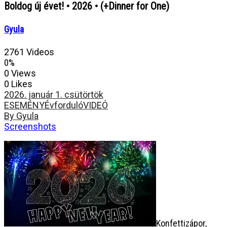
Boldog új évet! • 2026 • (+Dinner for One)
Gyula
2761 Videos
0%
0 Views
0 Likes
2026. január 1. csütörtök
ESEMÉNY
Évforduló
VIDEÓ
By Gyula
Screenshots
Konfettizápor,