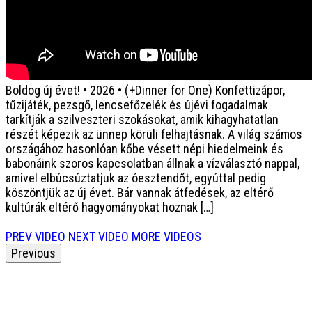
Boldog új évet! • 2026 • (+Dinner for One)
Konfettizápor,
tűzijáték, pezsgő, lencsefőzelék és újévi fogadalmak
tarkítják a szilveszteri szokásokat, amik kihagyhatatlan
részét képezik az ünnep körüli felhajtásnak. A világ számos
országához hasonlóan kőbe vésett népi hiedelmeink és
babonáink szoros kapcsolatban állnak a vízválasztó nappal,
amivel elbúcsúztatjuk az óesztendőt, egyúttal pedig
köszöntjük az új évet. Bár vannak átfedések, az eltérő
kultúrák eltérő hagyományokat hoznak […]
PREV VIDEO
NEXT VIDEO
MORE VIDEOS
Previous