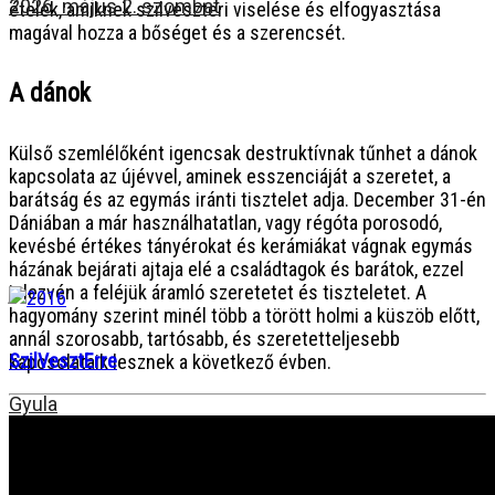
2026. május 2. szombat
ételek, amiknek szilveszteri viselése és elfogyasztása
magával hozza a bőséget és a szerencsét.
A dánok
Külső szemlélőként igencsak destruktívnak tűnhet a dánok
kapcsolata az újévvel, aminek esszenciáját a szeretet, a
barátság és az egymás iránti tisztelet adja. December 31-én
Dániában a már használhatatlan, vagy régóta porosodó,
kevésbé értékes tányérokat és kerámiákat vágnak egymás
házának bejárati ajtaja elé a családtagok és barátok, ezzel
jelezvén a feléjük áramló szeretetet és tiszteletet. A
hagyomány szerint minél több a törött holmi a küszöb előtt,
annál szorosabb, tartósabb, és szeretetteljesebb
SzilVesztErre
kapcsolataik lesznek a következő évben.
Gyula
2015. december 31. csütörtök
Böngésszen az archívumban: