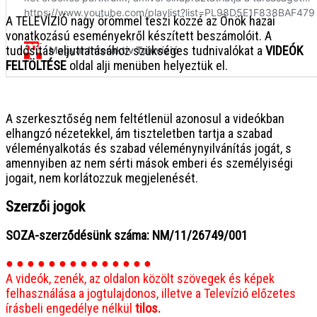
A TELEVÍZIÓ nagy örömmel teszi közzé az Önök hazai
vonatkozású eseményekről készített beszámolóit. A
tudósítás eljuttatásához szükséges tudnivalókat a
VIDEÓK
FELTÖLTÉSE
oldal alji menüben helyeztük el.
● ● ● ● ● ● ● ● ● ● ● ● ● ● ● ●
A szerkesztőség nem feltétlenül azonosul a videókban
elhangzó nézetekkel, ám tiszteletben tartja a szabad
véleményalkotás és szabad véleménynyilvánítás jogát, s
amennyiben az nem sérti mások emberi és személyiségi
jogait, nem korlátozzuk megjelenését.
Szerzői jogok
SOZA-szerződésünk száma: NM/11/26749/001
● ● ● ● ● ● ● ● ● ● ● ● ● ●
A videók, zenék, az oldalon közölt szövegek és képek
felhasználása a jogtulajdonos, illetve a Televízió előzetes
írásbeli engedélye nélkül
tilos.