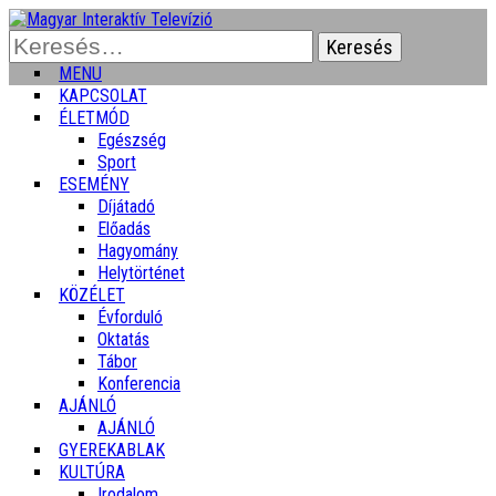
Keresés:
MENU
KAPCSOLAT
ÉLETMÓD
Egészség
Sport
ESEMÉNY
Díjátadó
Előadás
Hagyomány
Helytörténet
KÖZÉLET
Évforduló
Oktatás
Tábor
Konferencia
AJÁNLÓ
AJÁNLÓ
GYEREKABLAK
KULTÚRA
Irodalom