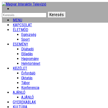
Keresés:
MENU
KAPCSOLAT
ÉLETMÓD
Egészség
Sport
ESEMÉNY
Díjátadó
Előadás
Hagyomány
Helytörténet
KÖZÉLET
Évforduló
Oktatás
Tábor
Konferencia
AJÁNLÓ
AJÁNLÓ
GYEREKABLAK
KULTÚRA