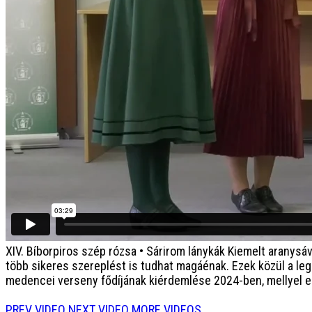
XIV. Bíborpiros szép rózsa • Sárirom lánykák
Kiemelt aranysáv
több sikeres szereplést is tudhat magáénak. Ezek közül a l
medencei verseny fődíjának kiérdemlése 2024-ben, mellyel eg
PREV VIDEO
NEXT VIDEO
MORE VIDEOS