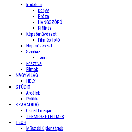
Irodalom
Könyv
Próza
HANGSZÓRÓ
Kiállítás
Képzőművészet
Film és fotó
Népművészet
Színház
Tánc
Fesztivál
Filmek
NAGYVILÁG
HELY
STÚDIÓ
Arcélek
Politika
SZABADIDŐ
Csináld magad
TERMÉSZETFILMEK
TECH
Műszaki újdonságok