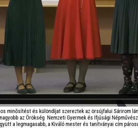
os minősítést és különdíjat szereztek az örsújfalui Sárirom lán
egnagyobb az Örökség Nemzeti Gyermek és Ifjúsági Népművésze
yütt a legmagasabb, a Kiváló mester és tanítványai cím párosu