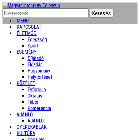
Keresés:
MENU
KAPCSOLAT
ÉLETMÓD
Egészség
Sport
ESEMÉNY
Díjátadó
Előadás
Hagyomány
Helytörténet
KÖZÉLET
Évforduló
Oktatás
Tábor
Konferencia
AJÁNLÓ
AJÁNLÓ
GYEREKABLAK
KULTÚRA
Irodalom