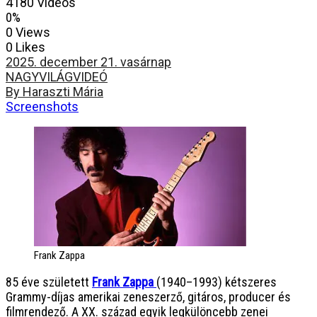
4180 Videos
0%
0 Views
0 Likes
2025. december 21. vasárnap
NAGYVILÁG
VIDEÓ
By Haraszti Mária
Screenshots
Frank Zappa
85 éve született
Frank Zappa
(1940–1993) kétszeres
Grammy-díjas amerikai zeneszerző, gitáros, producer és
filmrendező. A XX. század egyik legkülöncebb zenei