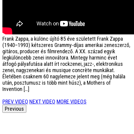
Frank Zappa, a különc újító
85 éve született Frank Zappa
(1940–1993) kétszeres Grammy-díjas amerikai zeneszerző,
gitáros, producer és filmrendező. A XX. század egyik
legkülöncebb zenei innovátora. Mintegy harminc évet
átfogó pályafutása alatt írt rockzenei, jazz-, elektronikus
zenei, nagyzenekari és musique concrète munkákat.
Életében csaknem 60 nagylemeze jelent meg (még halála
után, posztumusz is több mint húsz), a Mothers of
Invention […]
PREV VIDEO
NEXT VIDEO
MORE VIDEOS
Previous