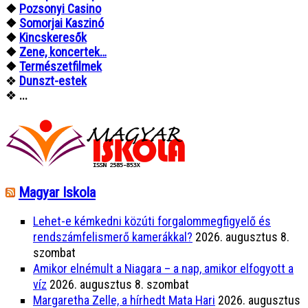
❖
Pozsonyi Casino
❖
Somorjai Kaszinó
❖
Kincskeresők
❖
Zene, koncertek…
❖
Természetfilmek
❖
Dunszt-estek
❖
...
Magyar Iskola
Lehet-e kémkedni közúti forgalommegfigyelő és
rendszámfelismerő kamerákkal?
2026. augusztus 8.
szombat
Amikor elnémult a Niagara – a nap, amikor elfogyott a
víz
2026. augusztus 8. szombat
Margaretha Zelle, a hírhedt Mata Hari
2026. augusztus