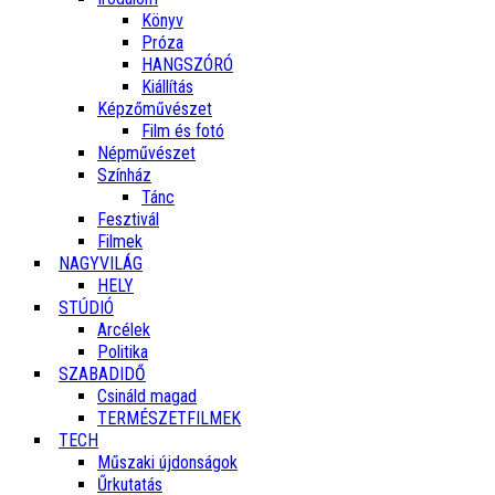
Könyv
Próza
HANGSZÓRÓ
Kiállítás
Képzőművészet
Film és fotó
Népművészet
Színház
Tánc
Fesztivál
Filmek
NAGYVILÁG
HELY
STÚDIÓ
Arcélek
Politika
SZABADIDŐ
Csináld magad
TERMÉSZETFILMEK
TECH
Műszaki újdonságok
Űrkutatás