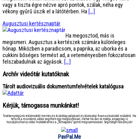
vagy a tiszta égre nézve apró pontok, szálak, néha egy
vékony gyűrű úszik el a látótérben. Ha
[...]
Augusztusi kertésznaptár
Ha megosztod, más is
megismeri. Augusztus a kertészek számára különleges
hónap. Miközben a paradicsom, a paprika, az uborka és a
cukkini bőséges termést ad, a veteményesben fokozatosan
felszabadulnak az ágyások.
[...]
Archív videótár kutatóknak
Tárolt audiovizuális dokumentumfelvételek katalógusa
Kérjük, támogassa munkánkat!
Tevékenységünk reklámoktól mentes és kizárólag pályázati és közösségi finanszírozásból működik. Ha
tetszik a munkánk, akkor segítheti egy megosztással, illetve ha van rá módja, anyagilag is
hozzájárulhat az oldal működéséhez a „Támogatás” gomb megnyomásával. Segítségét köszönjük!
PayPal.Me