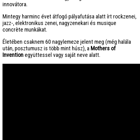
innovátora.
Mintegy harminc évet átfogó pályafutása alatt írt rockzenei,
jazz-, elektronikus zenei, nagyzenekari és musique
concrète munkákat.
Életében csaknem 60 nagylemeze jelent meg (még halála
után, posztumusz is több mint húsz), a
Mothers of
Invention
együttessel vagy saját neve alatt.
Show more
Frank Zappa