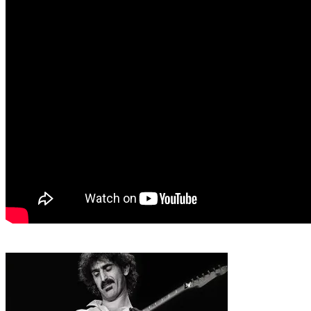
Gyula
2025. december 22. hétfő
További hasonló témájú videók