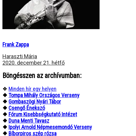
Frank Zappa
Haraszti Mária
2020. december 21. hétfő
Böngésszen az archívumban:
❖
Minden hír egy helyen
❖
Tompa Mihály Országos Verseny
❖
Gombaszögi Nyári Tábor
❖
Csengő Énekszó
❖
Fórum Kisebbségkutató Intézet
❖
Duna Menti Tavasz
❖
Ipolyi Arnold Népmesemondó Verseny
❖
Bíborpiros szép rózsa