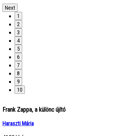
Next
1
2
3
4
5
6
7
8
9
10
Frank Zappa, a különc újító
Haraszti Mária