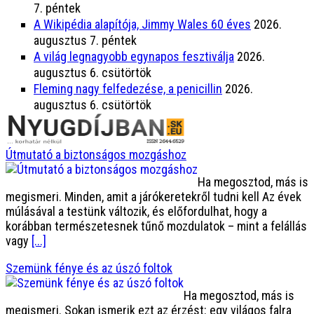
7. péntek
A Wikipédia alapítója, Jimmy Wales 60 éves
2026.
augusztus 7. péntek
A világ legnagyobb egynapos fesztiválja
2026.
augusztus 6. csütörtök
Fleming nagy felfedezése, a penicillin
2026.
augusztus 6. csütörtök
Útmutató a biztonságos mozgáshoz
Ha megosztod, más is
megismeri. Minden, amit a járókeretekről tudni kell Az évek
múlásával a testünk változik, és előfordulhat, hogy a
korábban természetesnek tűnő mozdulatok – mint a felállás
vagy
[...]
Szemünk fénye és az úszó foltok
Ha megosztod, más is
megismeri. Sokan ismerik ezt az érzést: egy világos falra