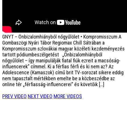
GNYT – Önbizalomhiányból nőgyűlölet • Kompromisszum
A
Gombaszögi Nyári Tábor Regiomax Chill Sátrában a
Kompromisszum szlovákiai magyar közéleti kezdeményezés
tartott pódiumbeszélgetést „Önbizalomhiányból
nőgyűlölet – így manipulálják fiatal fiúk ezreit a macsóság-
influencerek” címmel. Ki a férfias férfi és ki nem az? Az
Adolescence (Kamaszok) című brit TV-sorozat sikere eddig
nem tapasztalt mértékben emelte be a közbeszédbe az
online tér „férfiasság-influencerei” és követőik […]
PREV VIDEO
NEXT VIDEO
MORE VIDEOS