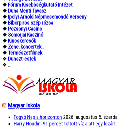
❖
Fórum Kisebbségkutató Intézet
❖
Duna Menti Tavasz
❖
Ipolyi Arnold Népmesemondó Verseny
❖
Bíborpiros szép rózsa
❖
Pozsonyi Casino
❖
Somorjai Kaszinó
❖
Kincskeresők
❖
Zene, koncertek…
❖
Természetfilmek
❖
Dunszt-estek
❖
...
Magyar Iskola
Fogyó Nap a horizonton
2026. augusztus 5. szerda
Harry Houdini 91 percet töltött víz alatt egy lezárt