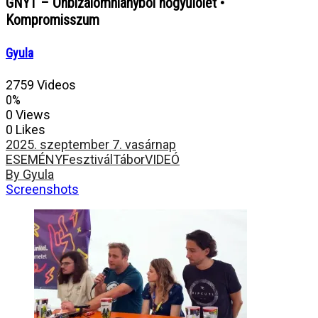
GNYT – Önbizalomhiányból nőgyűlölet •
Kompromisszum
Gyula
2759 Videos
0%
0 Views
0 Likes
2025. szeptember 7. vasárnap
ESEMÉNY
Fesztivál
Tábor
VIDEÓ
By Gyula
Screenshots