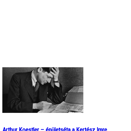
Arthur Koestler – épületséta a Kertész Imre