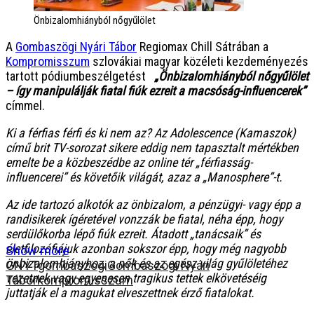
Önbizalomhiányból nőgyűlölet
A
Gombaszögi Nyári Tábor
Regiomax Chill Sátrában a
Kompromisszum
szlovákiai magyar közéleti kezdeményezés
tartott pódiumbeszélgetést
„
Önbizalomhiányból nőgyűlölet
– így manipulálják fiatal fiúk ezreit a macsóság-influencerek”
címmel.
Ki a férfias férfi és ki nem az? Az Adolescence (Kamaszok)
című brit TV-sorozat sikere eddig nem tapasztalt mértékben
emelte be a közbeszédbe az online tér „férfiasság-
influencerei” és követőik világát, azaz a „Manosphere”-t.
Az ide tartozó alkotók az önbizalom, a pénzügyi- vagy épp a
randisikerek ígéretével vonzzák be fiatal, néha épp, hogy
serdülőkorba lépő fiúk ezreit. Átadott „tanácsaik” és
életfilozófiájuk azonban sokszor épp, hogy még nagyobb
Show more
önbizalomhiányhoz, a nők és az egész világ gyűlöletéhez
GNYT
gombaszögi
Gombaszögi Nyári
vezetnek vagy egyenesen tragikus tettek elkövetéséig
Tábor
kompromisszum
juttatják el a magukat elveszettnek érző fiatalokat.