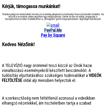
Kérjük, támogassa munkánkat!
Tevékenységünk reklámoktól mentes és kizárólag pályázati és közösségi finanszírozásból működik. Ha
tetszik a munkánk, akkor segítheti egy megosztással, illetve ha van rá módja, anyagilag is
hozzájárulhat az oldal működéséhez a „Támogatás” gomb megnyomásával. Segítségét köszönjük!
PayPal.Me
Pay by Square
Kedves Nézőink!
● ● ● ● ● ● ● ● ● ● ● ● ● ● ● ●
A TELEVÍZIÓ nagy örömmel teszi közzé az Önök hazai
vonatkozású eseményekről készített beszámolóit. A
tudósítás eljuttatásához szükséges tudnivalókat a
VIDEÓK
FELTÖLTÉSE
oldal alji menüben helyeztük el.
● ● ● ● ● ● ● ● ● ● ● ● ● ● ● ●
A szerkesztőség nem feltétlenül azonosul a videókban
elhangzó nézetekkel, ám tiszteletben tartja a szabad