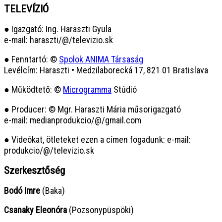
TELEVÍZIÓ
● Igazgató: Ing. Haraszti Gyula
e-mail: haraszti/@/televizio.sk
● Fenntartó: ©
Spolok ANIMA Társaság
Levélcím: Haraszti • Medzilaborecká 17, 821 01 Bratislava
● Működtető: ©
Microgramma
Stúdió
● Producer: © Mgr. Haraszti Mária műsorigazgató
e-mail: medianprodukcio/@/gmail.com
● Videókat, ötleteket ezen a címen fogadunk: e-mail:
produkcio/@/televizio.sk
Szerkesztőség
Bodó Imre
(Baka)
Csanaky Eleonóra
(Pozsonypüspöki)