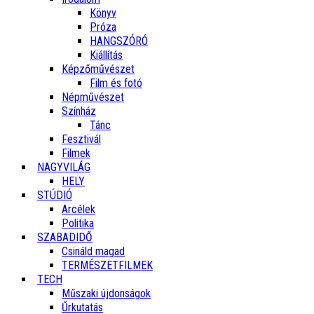
Könyv
Próza
HANGSZÓRÓ
Kiállítás
Képzőművészet
Film és fotó
Népművészet
Színház
Tánc
Fesztivál
Filmek
NAGYVILÁG
HELY
STÚDIÓ
Arcélek
Politika
SZABADIDŐ
Csináld magad
TERMÉSZETFILMEK
TECH
Műszaki újdonságok
Űrkutatás