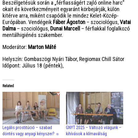
Beszélgetésük során a „férfiasságért zajló online harc”
okait és következményeit egyaránt körbejárják, külön
kitérve arra, miként csapódik le mindez Kelet-Közép-
Európában. Vendégeik
Fáber Ágoston
– szociológus,
Vatai
Dalma
– szociológus,
Dunai Marcell
– férfiakkal foglalkozó
mentálhigiénés szakember.
Moderátor:
Marton Máté
Helyszín: Gombaszögi Nyári Tábor, Regiomax Chill Sátor
Időpont: Július 18 (péntek),
Related
Legális prostitúció – szabad
GNYT 2025 – Változó világunk –
döntés vagy anyagi kényszer? ☼
kihívások a klímaválság