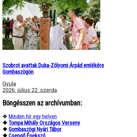
Szobrot avattak Duka-Zólyomi Árpád emlékére
Gombaszögön
Gyula
2026. július 22. szerda
Böngésszen az archívumban:
❖
Minden hír egy helyen
❖
Tompa Mihály Országos Verseny
❖
Gombaszögi Nyári Tábor
❖
Csengő Énekszó