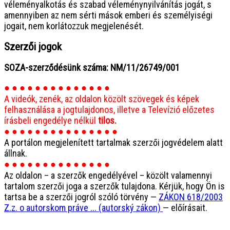
véleményalkotás és szabad véleménynyilvánítás jogát, s
amennyiben az nem sérti mások emberi és személyiségi
jogait, nem korlátozzuk megjelenését.
Szerzői jogok
SOZA-szerződésünk száma: NM/11/26749/001
● ● ● ● ● ● ● ● ● ● ● ● ● ●
A videók, zenék, az oldalon közölt szövegek és képek
felhasználása a jogtulajdonos, illetve a Televízió előzetes
írásbeli engedélye nélkül
tilos.
● ● ● ● ● ● ● ● ● ● ● ● ● ● ●
A portálon megjelenített tartalmak szerzői jogvédelem alatt
állnak.
● ● ● ● ● ● ● ● ● ● ● ● ● ●
Az oldalon – a szerzők engedélyével – közölt valamennyi
tartalom szerzői joga a szerzők tulajdona. Kérjük, hogy Ön is
tartsa be a szerzői jogról szóló törvény —
ZÁKON 618/2003
Z.z. o autorskom práve ... (autorský zákon)
— előírásait.