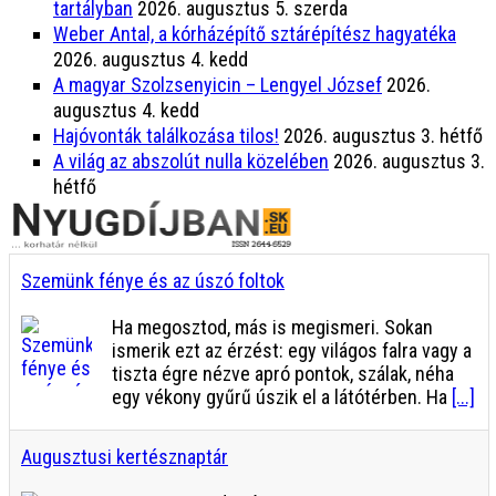
tartályban
2026. augusztus 5. szerda
Weber Antal, a kórházépítő sztárépítész hagyatéka
2026. augusztus 4. kedd
A magyar Szolzsenyicin – Lengyel József
2026.
augusztus 4. kedd
Hajóvonták találkozása tilos!
2026. augusztus 3. hétfő
A világ az abszolút nulla közelében
2026. augusztus 3.
hétfő
Szemünk fénye és az úszó foltok
Ha megosztod, más is megismeri. Sokan
ismerik ezt az érzést: egy világos falra vagy a
tiszta égre nézve apró pontok, szálak, néha
egy vékony gyűrű úszik el a látótérben. Ha
[...]
Augusztusi kertésznaptár