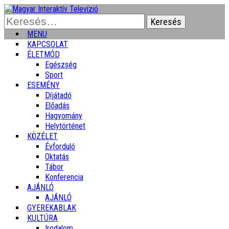
Keresés:
MENU
KAPCSOLAT
ÉLETMÓD
Egészség
Sport
ESEMÉNY
Díjátadó
Előadás
Hagyomány
Helytörténet
KÖZÉLET
Évforduló
Oktatás
Tábor
Konferencia
AJÁNLÓ
AJÁNLÓ
GYEREKABLAK
KULTÚRA
Irodalom