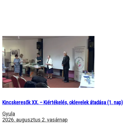
Kincskeresők XX. – Kiértékelés, oklevelek átadása (1. nap)
Gyula
2026. augusztus 2. vasárnap