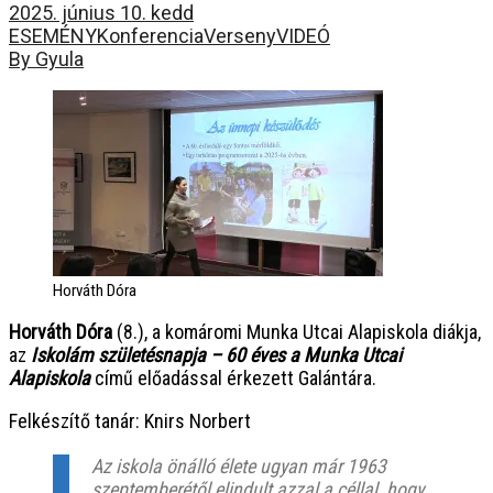
2025. június 10. kedd
ESEMÉNY
Konferencia
Verseny
VIDEÓ
By Gyula
Horváth Dóra
Horváth Dóra
(8.), a komáromi Munka Utcai Alapiskola diákja,
az
Iskolám születésnapja
– 60 éves a Munka Utcai
Alapiskola
című előadással érkezett Galántára.
Felkészítő tanár: Knirs Norbert
Az iskola önálló élete ugyan már 1963
szeptemberétől elindult azzal a céllal, hogy