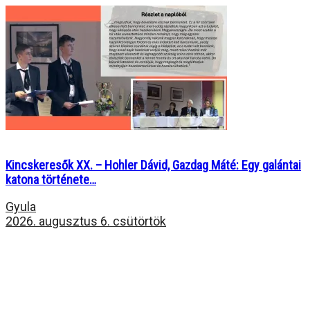
Kincskeresők XX. – Hohler Dávid, Gazdag Máté: Egy galántai
katona története…
Gyula
2026. augusztus 6. csütörtök