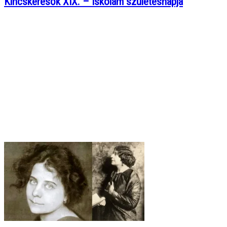
Kincskeresők XIX. – Iskolám születésnapja