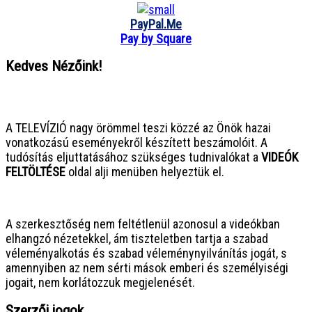
PayPal.Me
Pay by Square
Kedves Nézőink!
● ● ● ● ● ● ● ● ● ● ● ● ● ● ● ●
A TELEVÍZIÓ nagy örömmel teszi közzé az Önök hazai
vonatkozású eseményekről készített beszámolóit. A
tudósítás eljuttatásához szükséges tudnivalókat a
VIDEÓK
FELTÖLTÉSE
oldal alji menüben helyeztük el.
● ● ● ● ● ● ● ● ● ● ● ● ● ● ● ●
A szerkesztőség nem feltétlenül azonosul a videókban
elhangzó nézetekkel, ám tiszteletben tartja a szabad
véleményalkotás és szabad véleménynyilvánítás jogát, s
amennyiben az nem sérti mások emberi és személyiségi
jogait, nem korlátozzuk megjelenését.
Szerzői jogok