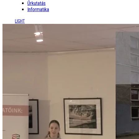
Űrkutatás
Informatika
LIGHT