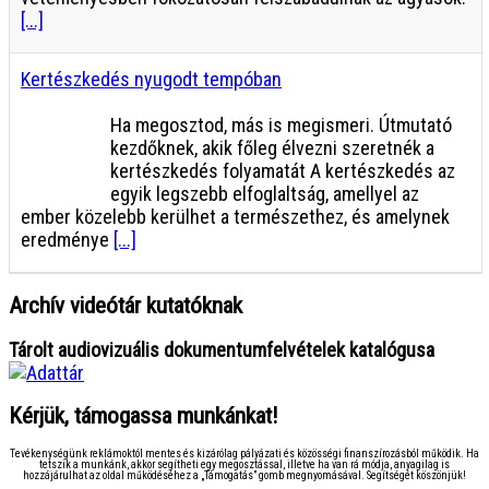
[...]
Kertészkedés nyugodt tempóban
Ha megosztod, más is megismeri. Útmutató
kezdőknek, akik főleg élvezni szeretnék a
kertészkedés folyamatát A kertészkedés az
egyik legszebb elfoglaltság, amellyel az
ember közelebb kerülhet a természethez, és amelynek
eredménye
[...]
Archív videótár kutatóknak
Tárolt audiovizuális dokumentumfelvételek katalógusa
Kérjük, támogassa munkánkat!
Tevékenységünk reklámoktól mentes és kizárólag pályázati és közösségi finanszírozásból működik. Ha
tetszik a munkánk, akkor segítheti egy megosztással, illetve ha van rá módja, anyagilag is
hozzájárulhat az oldal működéséhez a „Támogatás” gomb megnyomásával. Segítségét köszönjük!