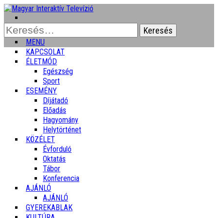
Keresés:
MENU
KAPCSOLAT
ÉLETMÓD
Egészség
Sport
ESEMÉNY
Díjátadó
Előadás
Hagyomány
Helytörténet
KÖZÉLET
Évforduló
Oktatás
Tábor
Konferencia
AJÁNLÓ
AJÁNLÓ
GYEREKABLAK
KULTÚRA