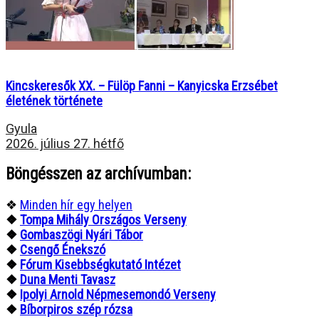
Kincskeresők XX. – Fülöp Fanni – Kanyicska Erzsébet
életének története
Gyula
2026. július 27. hétfő
Böngésszen az archívumban:
❖
Minden hír egy helyen
❖
Tompa Mihály Országos Verseny
❖
Gombaszögi Nyári Tábor
❖
Csengő Énekszó
❖
Fórum Kisebbségkutató Intézet
❖
Duna Menti Tavasz
❖
Ipolyi Arnold Népmesemondó Verseny
❖
Bíborpiros szép rózsa