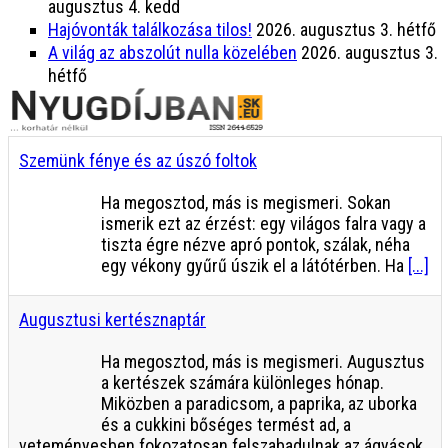
augusztus 4. kedd
Hajóvonták találkozása tilos!
2026. augusztus 3. hétfő
A világ az abszolút nulla közelében
2026. augusztus 3.
hétfő
Szemünk fénye és az úszó foltok
Ha megosztod, más is megismeri. Sokan
ismerik ezt az érzést: egy világos falra vagy a
tiszta égre nézve apró pontok, szálak, néha
egy vékony gyűrű úszik el a látótérben. Ha
[...]
Augusztusi kertésznaptár
Ha megosztod, más is megismeri. Augusztus
a kertészek számára különleges hónap.
Miközben a paradicsom, a paprika, az uborka
és a cukkini bőséges termést ad, a
veteményesben fokozatosan felszabadulnak az ágyások.