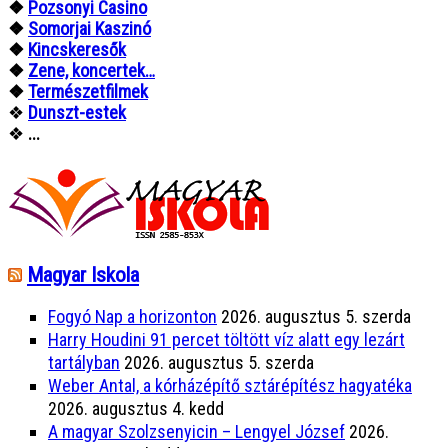
❖
Pozsonyi Casino
❖
Somorjai Kaszinó
❖
Kincskeresők
❖
Zene, koncertek…
❖
Természetfilmek
❖
Dunszt-estek
❖
...
Magyar Iskola
Fogyó Nap a horizonton
2026. augusztus 5. szerda
Harry Houdini 91 percet töltött víz alatt egy lezárt
tartályban
2026. augusztus 5. szerda
Weber Antal, a kórházépítő sztárépítész hagyatéka
2026. augusztus 4. kedd
A magyar Szolzsenyicin – Lengyel József
2026.