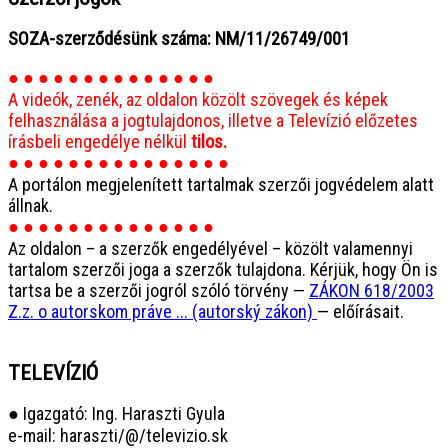
SOZA-szerződésünk száma: NM/11/26749/001
● ● ● ● ● ● ● ● ● ● ● ● ● ●
A videók, zenék, az oldalon közölt szövegek és képek
felhasználása a jogtulajdonos, illetve a Televízió előzetes
írásbeli engedélye nélkül
tilos.
● ● ● ● ● ● ● ● ● ● ● ● ● ● ●
A portálon megjelenített tartalmak szerzői jogvédelem alatt
állnak.
● ● ● ● ● ● ● ● ● ● ● ● ● ●
Az oldalon – a szerzők engedélyével – közölt valamennyi
tartalom szerzői joga a szerzők tulajdona. Kérjük, hogy Ön is
tartsa be a szerzői jogról szóló törvény —
ZÁKON 618/2003
Z.z. o autorskom práve ... (autorský zákon)
— előírásait.
TELEVÍZIÓ
● Igazgató: Ing. Haraszti Gyula
e-mail: haraszti/@/televizio.sk