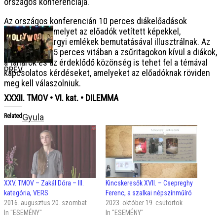
országos konferenciája.
Az országos konferencián 10 perces diákelőadások
hangzanak el, melyet az előadók vetített képekkel,
esetenként tárgyi emlékek bemutatásával illusztrálnak. Az
előadás utáni 5 perces vitában a zsűritagokon kívül a diákok,
a tanárok és az érdeklődő közönség is tehet fel a témával
PREV
kapcsolatos kérdéseket, amelyeket az előadóknak röviden
meg kell válaszolniuk.
XXXII. TMOV • VI. kat. • DILEMMA
Gyula
Related
XXV. TMOV – Zakál Dóra – III.
Kincskeresők XVII. – Csepreghy
kategória, VERS
Ferenc, a szalkai népszínműíró
2016. augusztus 20. szombat
2023. október 19. csütörtök
In "ESEMÉNY"
In "ESEMÉNY"