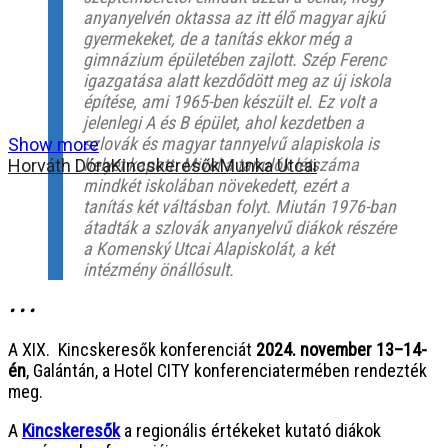
anyanyelvén oktassa az itt élő magyar ajkú
gyermekeket, de a tanítás ekkor még a
gimnázium épületében zajlott. Szép Ferenc
igazgatása alatt kezdődött meg az új iskola
építése, ami 1965-ben készült el. Ez volt a
jelenlegi A és B épület, ahol kezdetben a
szlovák és magyar tannyelvű alapiskola is
Show more
helyet kapott. Mivel a tanulók létszáma
Horváth Dóra
Kincskeresők
Munka Utcai
mindkét iskolában növekedett, ezért a
tanítás két váltásban folyt. Miután 1976-ban
átadták a szlovák anyanyelvű diákok részére
a Komenský Utcai Alapiskolát, a két
intézmény önállósult.
• • •
A XIX. Kincskeresők konferenciát
2024. november 13–14-
én
, Galántán, a Hotel CITY konferenciatermében rendezték
meg.
A
Kincskeresők
a regionális értékeket kutató diákok