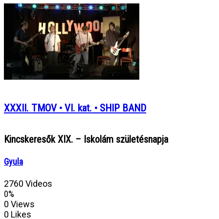
XXXII. TMOV • VI. kat. • SHIP BAND
Kincskeresők XIX. – Iskolám születésnapja
Gyula
2760 Videos
0%
0 Views
0 Likes