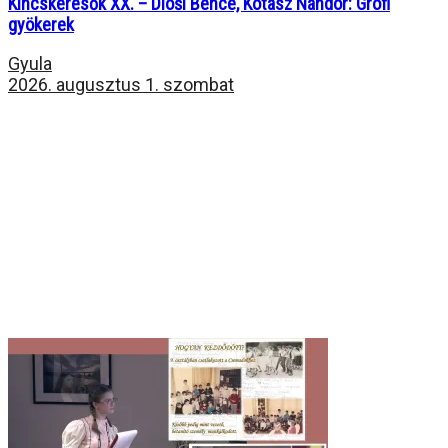
Kincskeresők XX. – Dioši Bence, Kotasz Nándor: Grófi
gyökerek
Gyula
2026. augusztus 1. szombat