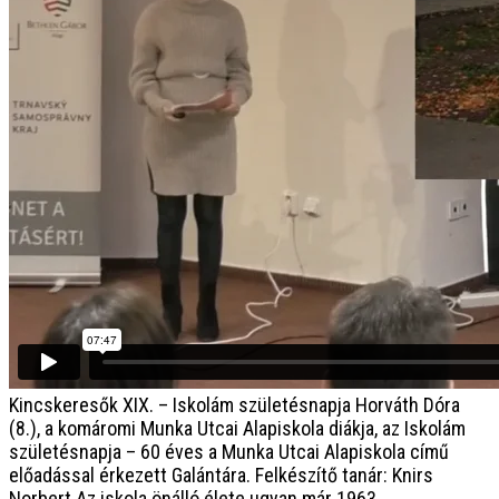
Kincskeresők XIX. – Iskolám születésnapja
Horváth Dóra
(8.), a komáromi Munka Utcai Alapiskola diákja, az Iskolám
születésnapja – 60 éves a Munka Utcai Alapiskola című
előadással érkezett Galántára. Felkészítő tanár: Knirs
Norbert Az iskola önálló élete ugyan már 1963