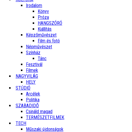
Irodalom
Könyv
Próza
HANGSZÓRÓ
Kiállítás
Képzőművészet
Film és fotó
Népművészet
Színház
Tánc
Fesztivál
Filmek
NAGYVILÁG
HELY
STÚDIÓ
Arcélek
Politika
SZABADIDŐ
Csináld magad
TERMÉSZETFILMEK
TECH
Műszaki újdonságok