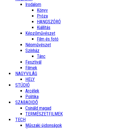
Irodalom
Könyv
Próza
HANGSZÓRÓ
Kiállítás
Képzőművészet
Film és fotó
Népművészet
Színház
Tánc
Fesztivál
Filmek
NAGYVILÁG
HELY
STÚDIÓ
Arcélek
Politika
SZABADIDŐ
Csináld magad
TERMÉSZETFILMEK
TECH
Műszaki újdonságok