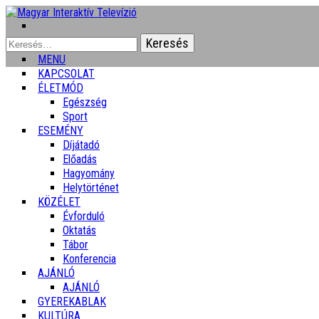
Keresés:
MENU
KAPCSOLAT
ÉLETMÓD
Egészség
Sport
ESEMÉNY
Díjátadó
Előadás
Hagyomány
Helytörténet
KÖZÉLET
Évforduló
Oktatás
Tábor
Konferencia
AJÁNLÓ
AJÁNLÓ
GYEREKABLAK
KULTÚRA