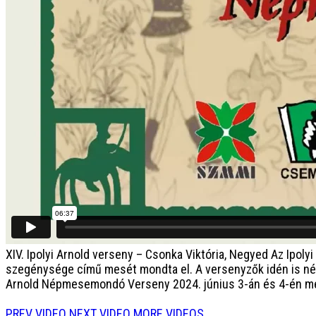
XIV. Ipolyi Arnold verseny – Csonka Viktória, Negyed
Az Ipoly
szegénysége című mesét mondta el. A versenyzők idén is nég
Arnold Népmesemondó Verseny 2024. június 3-án és 4-én me
PREV VIDEO
NEXT VIDEO
MORE VIDEOS