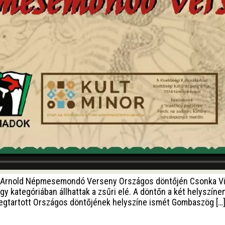
i Arnold Népmesemondó Verseny Országos döntőjén Csonka Vik
y kategóriában állhattak a zsűri elé. A döntőn a két helyszín
gtartott Országos döntőjének helyszíne ismét Gombaszög […