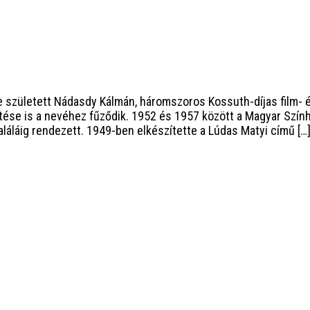
 született Nádasdy Kálmán, háromszoros Kossuth-díjas film- 
ítése is a nevéhez fűződik. 1952 és 1957 között a Magyar Szí
láláig rendezett. 1949-ben elkészítette a Lúdas Matyi című […