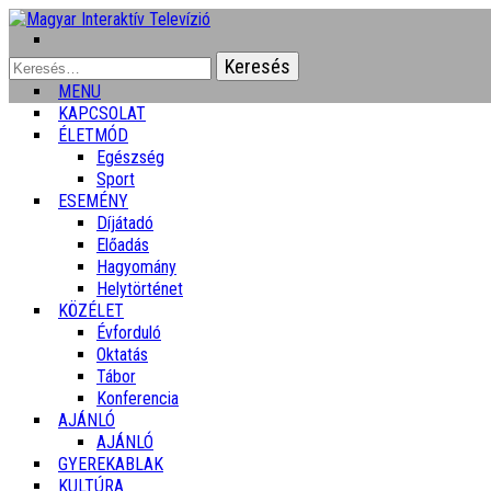
Keresés:
MENU
KAPCSOLAT
ÉLETMÓD
Egészség
Sport
ESEMÉNY
Díjátadó
Előadás
Hagyomány
Helytörténet
KÖZÉLET
Évforduló
Oktatás
Tábor
Konferencia
AJÁNLÓ
AJÁNLÓ
GYEREKABLAK
KULTÚRA