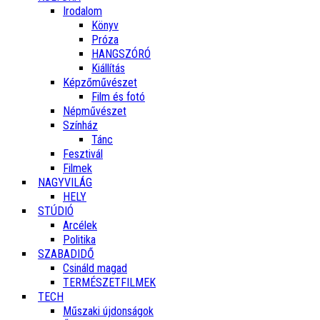
Irodalom
Könyv
Próza
HANGSZÓRÓ
Kiállítás
Képzőművészet
Film és fotó
Népművészet
Színház
Tánc
Fesztivál
Filmek
NAGYVILÁG
HELY
STÚDIÓ
Arcélek
Politika
SZABADIDŐ
Csináld magad
TERMÉSZETFILMEK
TECH
Műszaki újdonságok