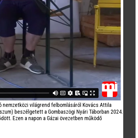
ó nemzetközi világrend felbomlásáról Kovács Attila
sszum) beszélgetett a Gombaszögi Nyári Táborban 2024.
dődött. Ezen a napon a Gázai övezetben működő