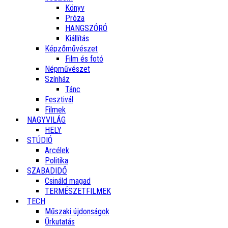
Könyv
Próza
HANGSZÓRÓ
Kiállítás
Képzőművészet
Film és fotó
Népművészet
Színház
Tánc
Fesztivál
Filmek
NAGYVILÁG
HELY
STÚDIÓ
Arcélek
Politika
SZABADIDŐ
Csináld magad
TERMÉSZETFILMEK
TECH
Műszaki újdonságok
Űrkutatás