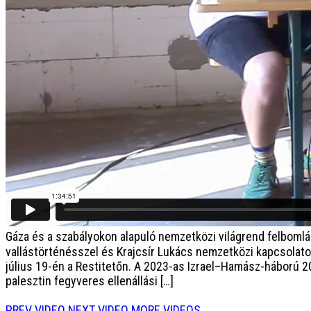
Gáza és a szabályokon alapuló nemzetközi világrend felbom
vallástörténésszel és Krajcsír Lukács nemzetközi kapcsolat
július 19-én a Restitetőn. A 2023-as Izrael–Hamász-háború 
palesztin fegyveres ellenállási […]
PREV VIDEO
NEXT VIDEO
MORE VIDEOS