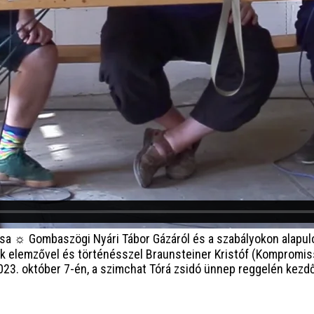
lása ☼ Gombaszögi Nyári Tábor
Gázáról és a szabályokon alapul
ok elemzővel és történésszel Braunsteiner Kristóf (Kompromi
2023. október 7-én, a szimchat Tórá zsidó ünnep reggelén kez