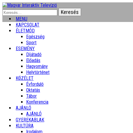
Keresés:
MENU
KAPCSOLAT
ÉLETMÓD
Egészség
Sport
ESEMÉNY
Díjátadó
Előadás
Hagyomány
Helytörténet
KÖZÉLET
Évforduló
Oktatás
Tábor
Konferencia
AJÁNLÓ
AJÁNLÓ
GYEREKABLAK
KULTÚRA
Irodalom