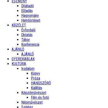
ESEMÉNY
Díjátadó
Előadás
Hagyomány
Helytörténet
KÖZÉLET
Évforduló
Oktatás
Tábor
Konferencia
AJÁNLÓ
AJÁNLÓ
GYEREKABLAK
KULTÚRA
Irodalom
Könyv
Próza
HANGSZÓRÓ
Kiállítás
Képzőművészet
Film és fotó
Népművészet
Színház