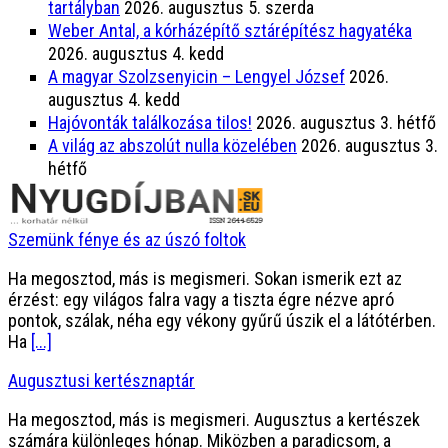
tartályban
2026. augusztus 5. szerda
Weber Antal, a kórházépítő sztárépítész hagyatéka
2026. augusztus 4. kedd
A magyar Szolzsenyicin – Lengyel József
2026.
augusztus 4. kedd
Hajóvonták találkozása tilos!
2026. augusztus 3. hétfő
A világ az abszolút nulla közelében
2026. augusztus 3.
hétfő
Szemünk fénye és az úszó foltok
Ha megosztod, más is megismeri. Sokan ismerik ezt az
érzést: egy világos falra vagy a tiszta égre nézve apró
pontok, szálak, néha egy vékony gyűrű úszik el a látótérben.
Ha
[...]
Augusztusi kertésznaptár
Ha megosztod, más is megismeri. Augusztus a kertészek
számára különleges hónap. Miközben a paradicsom, a