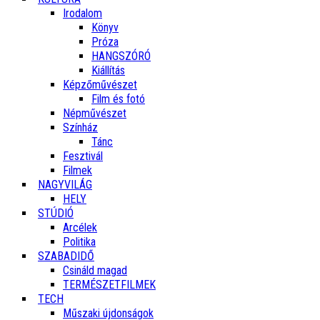
Irodalom
Könyv
Próza
HANGSZÓRÓ
Kiállítás
Képzőművészet
Film és fotó
Népművészet
Színház
Tánc
Fesztivál
Filmek
NAGYVILÁG
HELY
STÚDIÓ
Arcélek
Politika
SZABADIDŐ
Csináld magad
TERMÉSZETFILMEK
TECH
Műszaki újdonságok