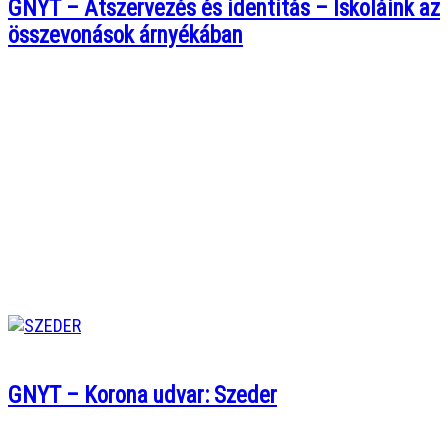
GNYT – Átszervezés és identitás – Iskoláink az
összevonások árnyékában
GNYT – Korona udvar: Szeder