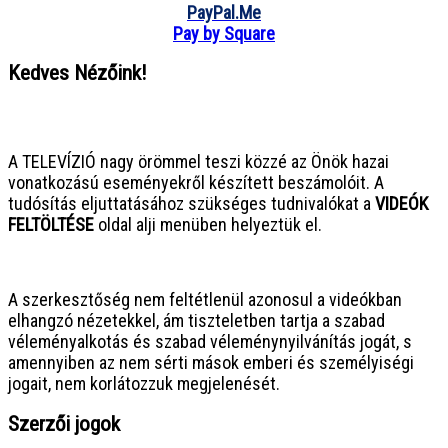
PayPal.Me
Pay by Square
Kedves Nézőink!
● ● ● ● ● ● ● ● ● ● ● ● ● ● ● ●
A TELEVÍZIÓ nagy örömmel teszi közzé az Önök hazai
vonatkozású eseményekről készített beszámolóit. A
tudósítás eljuttatásához szükséges tudnivalókat a
VIDEÓK
FELTÖLTÉSE
oldal alji menüben helyeztük el.
● ● ● ● ● ● ● ● ● ● ● ● ● ● ● ●
A szerkesztőség nem feltétlenül azonosul a videókban
elhangzó nézetekkel, ám tiszteletben tartja a szabad
véleményalkotás és szabad véleménynyilvánítás jogát, s
amennyiben az nem sérti mások emberi és személyiségi
jogait, nem korlátozzuk megjelenését.
Szerzői jogok