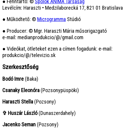
● Fenntartó: ©
Spolok ANIMA Társaság
Levélcím: Haraszti • Medzilaborecká 17, 821 01 Bratislava
● Működtető: ©
Microgramma
Stúdió
● Producer: © Mgr. Haraszti Mária műsorigazgató
e-mail: medianprodukcio/@/gmail.com
● Videókat, ötleteket ezen a címen fogadunk: e-mail:
produkcio/@/televizio.sk
Szerkesztőség
Bodó Imre
(Baka)
Csanaky Eleonóra
(Pozsonypüspöki)
Haraszti Stella
(Pozsony)
✞ Huszár László
(Dunaszerdahely)
Jacenko Seman
(Pozsony)