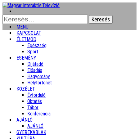
Keresés:
MENU
KAPCSOLAT
ÉLETMÓD
Egészség
Sport
ESEMÉNY
Díjátadó
Előadás
Hagyomány
Helytörténet
KÖZÉLET
Évforduló
Oktatás
Tábor
Konferencia
AJÁNLÓ
AJÁNLÓ
GYEREKABLAK
KULTÚRA