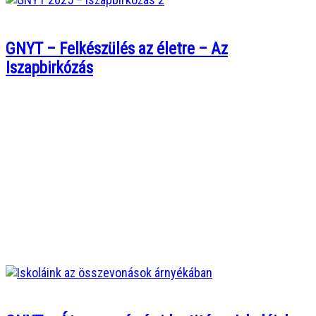
GNYT – Felkészülés az életre – Az
Iszapbirkózás