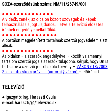
SOZA-szerződésünk száma: NM/11/26749/001
● ● ● ● ● ● ● ● ● ● ● ● ● ●
A videók, zenék, az oldalon közölt szövegek és képek
felhasználása a jogtulajdonos, illetve a Televízió előzetes
írásbeli engedélye nélkül
tilos.
● ● ● ● ● ● ● ● ● ● ● ● ● ● ●
A portálon megjelenített tartalmak szerzői jogvédelem alatt
állnak.
● ● ● ● ● ● ● ● ● ● ● ● ● ●
Az oldalon – a szerzők engedélyével – közölt valamennyi
tartalom szerzői joga a szerzők tulajdona. Kérjük, hogy Ön is
tartsa be a szerzői jogról szóló törvény —
ZÁKON 618/2003
Z.z. o autorskom práve ... (autorský zákon)
— előírásait.
TELEVÍZIÓ
● Igazgató: Ing. Haraszti Gyula
e-mail: haraszti/@/televizio.sk