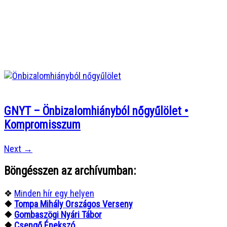
GNYT – Önbizalomhiányból nőgyűlölet •
Kompromisszum
Posts
Next
→
navigation
Böngésszen az archívumban:
❖
Minden hír egy helyen
❖
Tompa Mihály Országos Verseny
❖
Gombaszögi Nyári Tábor
❖
Csengő Énekszó