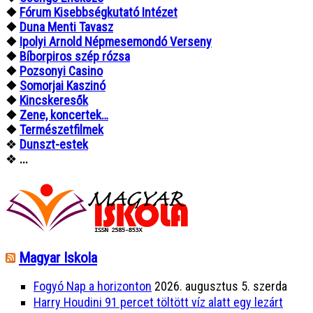
❖
Fórum Kisebbségkutató Intézet
❖
Duna Menti Tavasz
❖
Ipolyi Arnold Népmesemondó Verseny
❖
Bíborpiros szép rózsa
❖
Pozsonyi Casino
❖
Somorjai Kaszinó
❖
Kincskeresők
❖
Zene, koncertek…
❖
Természetfilmek
❖
Dunszt-estek
❖
...
Magyar Iskola
Fogyó Nap a horizonton
2026. augusztus 5. szerda
Harry Houdini 91 percet töltött víz alatt egy lezárt