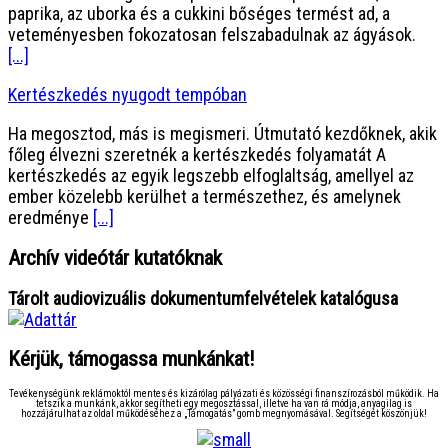
paprika, az uborka és a cukkini bőséges termést ad, a
veteményesben fokozatosan felszabadulnak az ágyások.
[...]
Kertészkedés nyugodt tempóban
Ha megosztod, más is megismeri. Útmutató kezdőknek, akik
főleg élvezni szeretnék a kertészkedés folyamatát A
kertészkedés az egyik legszebb elfoglaltság, amellyel az
ember közelebb kerülhet a természethez, és amelynek
eredménye
[...]
Archív videótár kutatóknak
Tárolt audiovizuális dokumentumfelvételek katalógusa
Kérjük, támogassa munkánkat!
Tevékenységünk reklámoktól mentes és kizárólag pályázati és közösségi finanszírozásból működik. Ha
tetszik a munkánk, akkor segítheti egy megosztással, illetve ha van rá módja, anyagilag is
hozzájárulhat az oldal működéséhez a „Támogatás” gomb megnyomásával. Segítségét köszönjük!