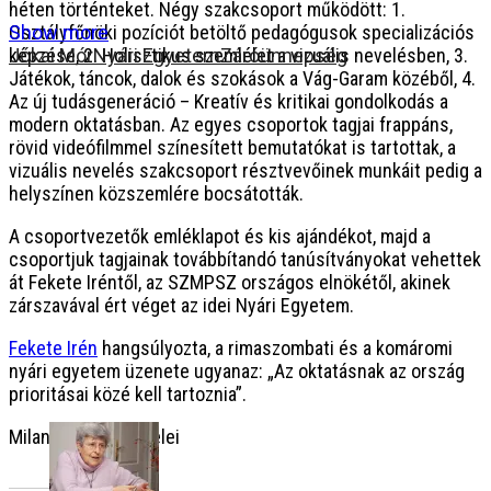
héten történteket. Négy szakcsoport működött: 1.
Osztályfőnöki pozíciót betöltő pedagógusok specializációs
Show more
képzése, 2. Holisztikus szemlélet a vizuális nevelésben, 3.
Jókai Mór
Nyári Egyetem
Záróünnepség
Játékok, táncok, dalok és szokások a Vág-Garam közéből, 4.
Az új tudásgeneráció – Kreatív és kritikai gondolkodás a
modern oktatásban. Az egyes csoportok tagjai frappáns,
rövid videófilmmel színesített bemutatókat is tartottak, a
vizuális nevelés szakcsoport résztvevőinek munkáit pedig a
helyszínen közszemlére bocsátották.
A csoportvezetők emléklapot és kis ajándékot, majd a
csoportjuk tagjainak továbbítandó tanúsítványokat vehettek
át Fekete Iréntől, az SZMPSZ országos elnökétől, akinek
zárszavával ért véget az idei Nyári Egyetem.
Fekete Irén
hangsúlyozta, a rimaszombati és a komáromi
nyári egyetem üzenete ugyanaz: „Az oktatásnak az ország
prioritásai közé kell tartoznia”.
Milan Drozd felvételei