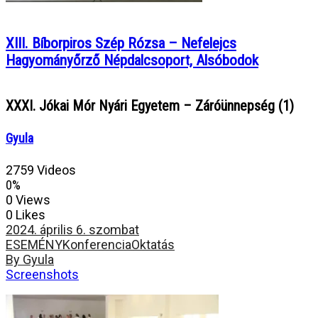
XIII. Bíborpiros Szép Rózsa – Nefelejcs
Hagyományőrző Népdalcsoport, Alsóbodok
XXXI. Jókai Mór Nyári Egyetem – Záróünnepség (1)
Gyula
2759 Videos
0%
0 Views
0 Likes
2024. április 6. szombat
ESEMÉNY
Konferencia
Oktatás
By Gyula
Screenshots