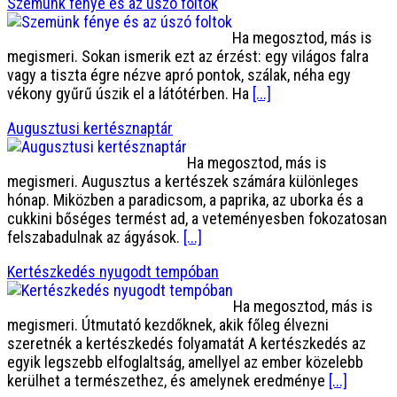
Szemünk fénye és az úszó foltok
Ha megosztod, más is
megismeri. Sokan ismerik ezt az érzést: egy világos falra
vagy a tiszta égre nézve apró pontok, szálak, néha egy
vékony gyűrű úszik el a látótérben. Ha
[...]
Augusztusi kertésznaptár
Ha megosztod, más is
megismeri. Augusztus a kertészek számára különleges
hónap. Miközben a paradicsom, a paprika, az uborka és a
cukkini bőséges termést ad, a veteményesben fokozatosan
felszabadulnak az ágyások.
[...]
Kertészkedés nyugodt tempóban
Ha megosztod, más is
megismeri. Útmutató kezdőknek, akik főleg élvezni
szeretnék a kertészkedés folyamatát A kertészkedés az
egyik legszebb elfoglaltság, amellyel az ember közelebb
kerülhet a természethez, és amelynek eredménye
[...]