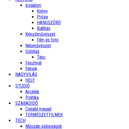
Irodalom
Könyv
Próza
HANGSZÓRÓ
Kiállítás
Képzőművészet
Film és fotó
Népművészet
Színház
Tánc
Fesztivál
Filmek
NAGYVILÁG
HELY
STÚDIÓ
Arcélek
Politika
SZABADIDŐ
Csináld magad
TERMÉSZETFILMEK
TECH
Műszaki újdonságok