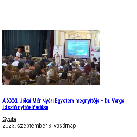
A XXXI. Jókai Mór Nyári Egyetem megnyitója – Dr. Varga
László nyitóelőadása
Gyula
2023. szeptember 3. vasárnap