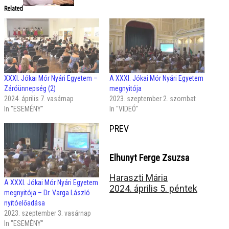
Related
XXXI. Jókai Mór Nyári Egyetem –
A XXXI. Jókai Mór Nyári Egyetem
Záróünnepség (2)
megnyitója
2024. április 7. vasárnap
2023. szeptember 2. szombat
In "ESEMÉNY"
In "VIDEÓ"
PREV
Elhunyt Ferge Zsuzsa
Haraszti Mária
A XXXI. Jókai Mór Nyári Egyetem
2024. április 5. péntek
megnyitója – Dr. Varga László
nyitóelőadása
2023. szeptember 3. vasárnap
In "ESEMÉNY"