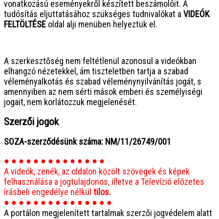
vonatkozású eseményekről készített beszámolóit. A
tudósítás eljuttatásához szükséges tudnivalókat a
VIDEÓK
FELTÖLTÉSE
oldal alji menüben helyeztük el.
● ● ● ● ● ● ● ● ● ● ● ● ● ● ● ●
A szerkesztőség nem feltétlenül azonosul a videókban
elhangzó nézetekkel, ám tiszteletben tartja a szabad
véleményalkotás és szabad véleménynyilvánítás jogát, s
amennyiben az nem sérti mások emberi és személyiségi
jogait, nem korlátozzuk megjelenését.
Szerzői jogok
SOZA-szerződésünk száma: NM/11/26749/001
● ● ● ● ● ● ● ● ● ● ● ● ● ●
A videók, zenék, az oldalon közölt szövegek és képek
felhasználása a jogtulajdonos, illetve a Televízió előzetes
írásbeli engedélye nélkül
tilos.
● ● ● ● ● ● ● ● ● ● ● ● ● ● ●
A portálon megjelenített tartalmak szerzői jogvédelem alatt