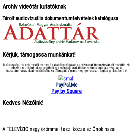
Archív videótár kutatóknak
Tárolt audiovizuális dokumentumfelvételek katalógusa
Kérjük, támogassa munkánkat!
Tevékenységünk reklámoktól mentes és kizárólag pályázati és közösségi finanszírozásból működik. Ha
tetszik a munkánk, akkor segítheti egy megosztással, illetve ha van rá módja, anyagilag is
hozzájárulhat az oldal működéséhez a „Támogatás” gomb megnyomásával. Segítségét köszönjük!
PayPal.Me
Pay by Square
Kedves Nézőink!
● ● ● ● ● ● ● ● ● ● ● ● ● ● ● ●
A TELEVÍZIÓ nagy örömmel teszi közzé az Önök hazai