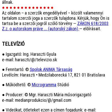
állnak.
● ● ● ● ● ● ● ● ● ● ● ● ● ●
Az oldalon – a szerzők engedélyével – közölt valamennyi
tartalom szerzői joga a szerzők tulajdona. Kérjük, hogy Ön is
tartsa be a szerzői jogról szóló törvény —
ZÁKON 618/2003
Z.z. o autorskom práve ... (autorský zákon)
— előírásait.
TELEVÍZIÓ
● Igazgató: Ing. Haraszti Gyula
e-mail: haraszti/@/televizio.sk
● Fenntartó: ©
Spolok ANIMA Társaság
Levélcím: Haraszti • Medzilaborecká 17, 821 01 Bratislava
● Működtető: ©
Microgramma
Stúdió
● Producer: © Mgr. Haraszti Mária műsorigazgató
e-mail: medianprodukcio/@/gmail.com
● Videókat, ötleteket ezen a címen fogadunk: e-mail: