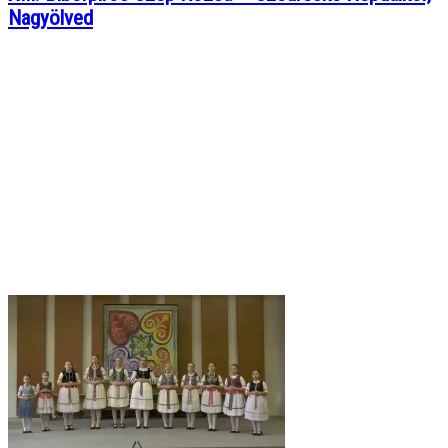
Nagyölved