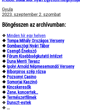
Gyula
2023. szeptember 2. szombat
Böngésszen az archívumban:
❖
Minden hír egy helyen
❖
Tompa Mihály Országos Verseny
❖
Gombaszögi Nyári Tábor
❖
Csengő Énekszó
❖
Fórum Kisebbségkutató Intézet
❖
Duna Menti Tavasz
❖
Ipolyi Arnold Népmesemondó Verseny
❖
Bíborpiros szép rózsa
❖
Pozsonyi Casino
❖
Somorjai Kaszinó
❖
Kincskeresők
❖
Zene, koncertek…
❖
Természetfilmek
❖
Dunszt-estek
❖
...