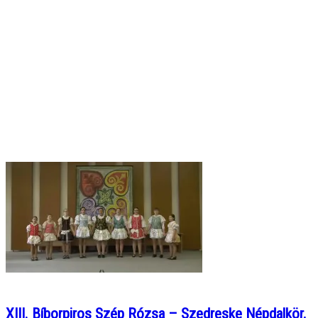
XIII. Bíborpiros Szép Rózsa – Szedreske Népdalkör,