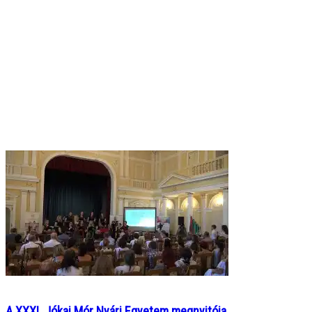
A XXXI. Jókai Mór Nyári Egyetem megnyitója