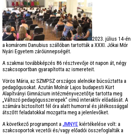
2023. július 14-én
a komáromi Danubius szállóban tartották a XXXI. Jókai Mór
Nyári Egyetem záróünnepségét.
A szakmai továbbképzés 86 résztvevője öt napon át, négy
szakcsoportban gyarapította az ismereteit.
Vörös Mária, az SZMPSZ országos alelnöke búcsúztatta a
pedagógusokat. Azután Molnár Lajos budapesti Kürt
Alapítványi Gimnázium intézményvezetőtje tartotta meg
„Változó pedagógusszerepek” című interaktív előadását. A
számára biztosított fél óra alatt humorral és játékossággal
átszőtt feladatokkal mozgatta meg a jelenlevőket.
A következő programpont a
JMNYE
kiértékelése volt: a
szakcsoportok vezetői és/vagy előadói összefoglalták a