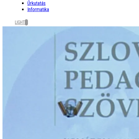
Űrkutatás
Informatika
LIGHT