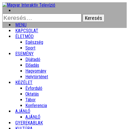
Keresés:
MENU
KAPCSOLAT
ÉLETMÓD
Egészség
Sport
ESEMÉNY
Díjátadó
Előadás
Hagyomány
Helytörténet
KÖZÉLET
Évforduló
Oktatás
Tábor
Konferencia
AJÁNLÓ
AJÁNLÓ
GYEREKABLAK
KULTÚRA