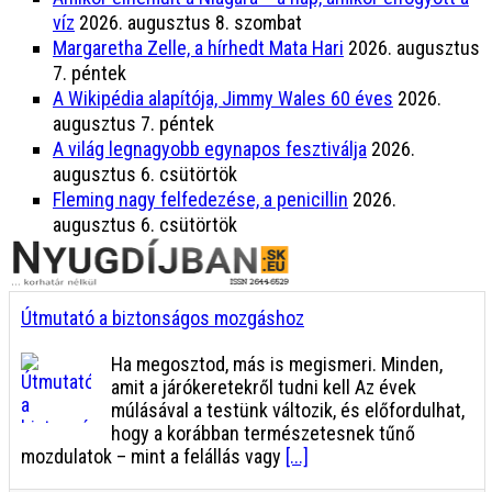
víz
2026. augusztus 8. szombat
Margaretha Zelle, a hírhedt Mata Hari
2026. augusztus
7. péntek
A Wikipédia alapítója, Jimmy Wales 60 éves
2026.
augusztus 7. péntek
A világ legnagyobb egynapos fesztiválja
2026.
augusztus 6. csütörtök
Fleming nagy felfedezése, a penicillin
2026.
augusztus 6. csütörtök
Útmutató a biztonságos mozgáshoz
Ha megosztod, más is megismeri. Minden,
amit a járókeretekről tudni kell Az évek
múlásával a testünk változik, és előfordulhat,
hogy a korábban természetesnek tűnő
mozdulatok – mint a felállás vagy
[...]