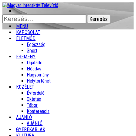
Keresés:
MENU
KAPCSOLAT
ÉLETMÓD
Egészség
Sport
ESEMÉNY
Díjátadó
Előadás
Hagyomány
Helytörténet
KÖZÉLET
Évforduló
Oktatás
Tábor
Konferencia
AJÁNLÓ
AJÁNLÓ
GYEREKABLAK
KULTÚRA