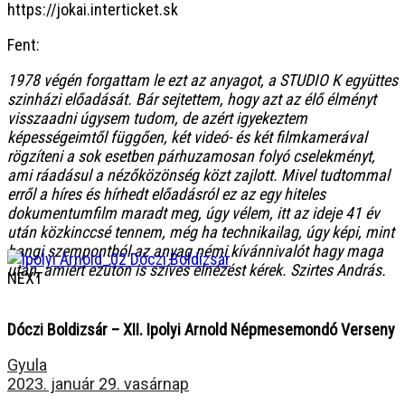
https://jokai.interticket.sk
Fent:
1978 végén forgattam le ezt az anyagot, a STUDIO K együttes
szinházi előadását. Bár sejtettem, hogy azt az élő élményt
visszaadni úgysem tudom, de azért igyekeztem
képességeimtől függően, két videó- és két filmkamerával
rögzíteni a sok esetben párhuzamosan folyó cselekményt,
ami ráadásul a nézőközönség közt zajlott. Mivel tudtommal
erről a híres és hírhedt előadásról ez az egy hiteles
dokumentumfilm maradt meg, úgy vélem, itt az ideje 41 év
után közkinccsé tennem, még ha technikailag, úgy képi, mint
hangi szempontból az anyag némi kívánnivalót hagy maga
után, amiért ezúton is szíves elnézést kérek. Szirtes András.
NEXT
Dóczi Boldizsár – XII. Ipolyi Arnold Népmesemondó Verseny
Gyula
2023. január 29. vasárnap