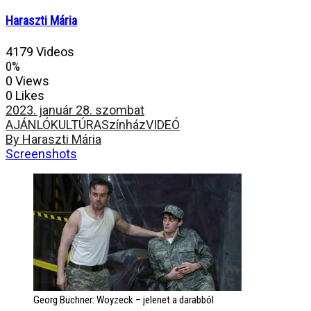
Haraszti Mária
4179 Videos
0%
0 Views
0 Likes
2023. január 28. szombat
AJÁNLÓ
KULTÚRA
Színház
VIDEÓ
By Haraszti Mária
Screenshots
Georg Büchner: Woyzeck – jelenet a darabból