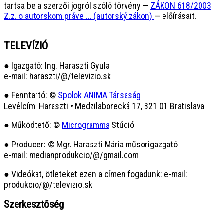
tartsa be a szerzői jogról szóló törvény —
ZÁKON 618/2003
Z.z. o autorskom práve ... (autorský zákon)
— előírásait.
TELEVÍZIÓ
● Igazgató: Ing. Haraszti Gyula
e-mail: haraszti/@/televizio.sk
● Fenntartó: ©
Spolok ANIMA Társaság
Levélcím: Haraszti • Medzilaborecká 17, 821 01 Bratislava
● Működtető: ©
Microgramma
Stúdió
● Producer: © Mgr. Haraszti Mária műsorigazgató
e-mail: medianprodukcio/@/gmail.com
● Videókat, ötleteket ezen a címen fogadunk: e-mail:
produkcio/@/televizio.sk
Szerkesztőség