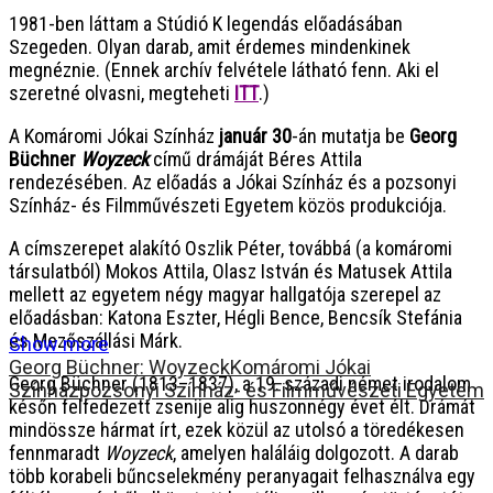
1981-ben láttam a Stúdió K legendás előadásában
Szegeden. Olyan darab, amit érdemes mindenkinek
megnéznie. (Ennek archív felvétele látható fenn. Aki el
szeretné olvasni, megteheti
ITT
.)
A Komáromi Jókai Színház
január 30
-án mutatja be
Georg
Büchner
Woyzeck
című drámáját Béres Attila
rendezésében. Az előadás a Jókai Színház és a pozsonyi
Színház- és Filmművészeti Egyetem közös produkciója.
A címszerepet alakító Oszlik Péter, továbbá (a komáromi
társulatból) Mokos Attila, Olasz István és Matusek Attila
mellett az egyetem négy magyar hallgatója szerepel az
előadásban: Katona Eszter, Hégli Bence, Bencsík Stefánia
és Mezőszállási Márk.
Show more
Georg Büchner: Woyzeck
Komáromi Jókai
Georg Büchner (1813–1837), a 19. századi német irodalom
Színház
pozsonyi Színház- és Filmművészeti Egyetem
későn felfedezett zsenije alig huszonnégy évet élt. Drámát
mindössze hármat írt, ezek közül az utolsó a töredékesen
fennmaradt
Woyzeck
, amelyen haláláig dolgozott. A darab
több korabeli bűncselekmény peranyagait felhasználva egy