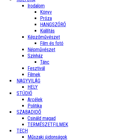
Irodalom
Könyv
Próza
HANGSZÓRÓ
Kiállítás
Képzőművészet
Film és fotó
Népművészet
Színház
Tánc
Fesztivál
Filmek
NAGYVILÁG
HELY
STÚDIÓ
Arcélek
Politika
SZABADIDŐ
Csináld magad
TERMÉSZETFILMEK
TECH
Műszaki újdonságok