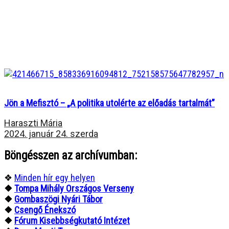
Jön a Mefisztó – „A politika utolérte az előadás tartalmát”
Haraszti Mária
2024. január 24. szerda
Böngésszen az archívumban:
❖
Minden hír egy helyen
❖
Tompa Mihály Országos Verseny
❖
Gombaszögi Nyári Tábor
❖
Csengő Énekszó
❖
Fórum Kisebbségkutató Intézet