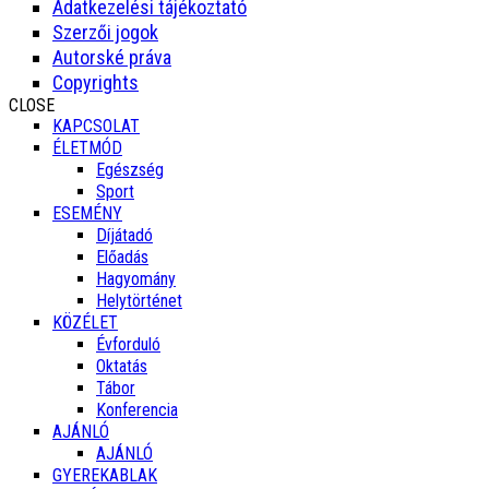
Adatkezelési tájékoztató
Szerzői jogok
Autorské práva
Copyrights
CLOSE
KAPCSOLAT
ÉLETMÓD
Egészség
Sport
ESEMÉNY
Díjátadó
Előadás
Hagyomány
Helytörténet
KÖZÉLET
Évforduló
Oktatás
Tábor
Konferencia
AJÁNLÓ
AJÁNLÓ
GYEREKABLAK