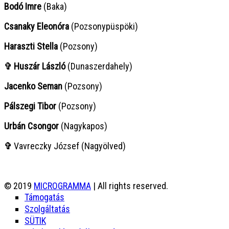
Bodó Imre
(Baka)
Csanaky Eleonóra
(Pozsonypüspöki)
Haraszti Stella
(Pozsony)
✞ Huszár László
(Dunaszerdahely)
Jacenko Seman
(Pozsony)
Pálszegi Tibor
(Pozsony)
Urbán Csongor
(Nagykapos)
✞
Vavreczky József (Nagyölved)
© 2019
MICROGRAMMA
| All rights reserved.
Támogatás
Szolgáltatás
SÜTIK