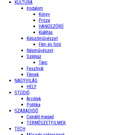
KULTÚRA
Irodalom
Könyv
Próza
HANGSZÓRÓ
Kiállítás
Képzőművészet
Film és fotó
Népművészet
Színház
Tánc
Fesztivál
Filmek
NAGYVILÁG
HELY
STÚDIÓ
Arcélek
Politika
SZABADIDŐ
Csináld magad
TERMÉSZETFILMEK
TECH
Műszaki újdonságok