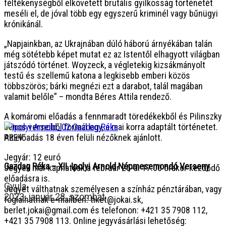
féltékenységből elkövetett brutális gyilkosság történetét
meséli el, de jóval több egy egyszerű kriminél vagy bűnügyi
krónikánál.
„Napjainkban, az Ukrajnában dúló háború árnyékában talán
még sötétebb képet mutat ez az Istentől elhagyott világban
játszódó történet. Woyzeck, a végletekig kizsákmányolt
testű és szellemű katona a legkisebb emberi közös
többszörös; bárki megnézi ezt a darabot, talál magában
valamit belőle” – mondta Béres Attila rendező.
A komáromi előadás a fennmaradt töredékekből és Pilinszky
János verseiből formál egy, a mai korra adaptált történetet.
Az előadás 18 éven felüli nézőknek ajánlott.
PREV
Jegyár: 12 euró
Gazdag Réka – XII. Ipolyi Arnold Népmesemondó Verseny
Jegyek már kaphatóak a február 26-ai 17:00 órakor kezdődő
előadásra is.
Gyula
Jegyet válthatnak személyesen a színház pénztárában, vagy
2023. január 28. szombat
foglalhatnak e-mailben: tiket@jokai.sk,
berlet.jokai@gmail.com és telefonon: +421 35 7908 112,
+421 35 7908 113. Online jegyvásárlási lehetőség: