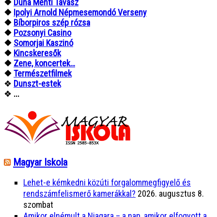
❖
Duna Menti Tavasz
❖
Ipolyi Arnold Népmesemondó Verseny
❖
Bíborpiros szép rózsa
❖
Pozsonyi Casino
❖
Somorjai Kaszinó
❖
Kincskeresők
❖
Zene, koncertek…
❖
Természetfilmek
❖
Dunszt-estek
❖
...
Magyar Iskola
Lehet-e kémkedni közúti forgalommegfigyelő és
rendszámfelismerő kamerákkal?
2026. augusztus 8.
szombat
Amikor elnémult a Niagara – a nap, amikor elfogyott a