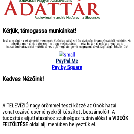
Kérjük, támogassa munkánkat!
Tevékenységünk reklámoktól mentes és kizárólag pályázati és közösségi finanszírozásból működik. Ha
tetszik a munkánk, akkor segítheti egy megosztással, illetve ha van rá módja, anyagilag is
hozzájárulhat az oldal működéséhez a „Támogatás” gomb megnyomásával. Segítségét köszönjük!
PayPal.Me
Pay by Square
Kedves Nézőink!
● ● ● ● ● ● ● ● ● ● ● ● ● ● ● ●
A TELEVÍZIÓ nagy örömmel teszi közzé az Önök hazai
vonatkozású eseményekről készített beszámolóit. A
tudósítás eljuttatásához szükséges tudnivalókat a
VIDEÓK
FELTÖLTÉSE
oldal alji menüben helyeztük el.