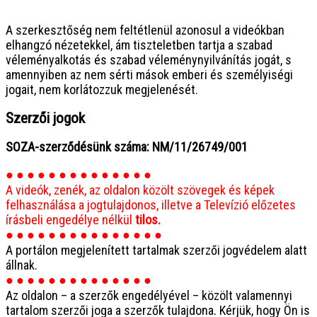
● ● ● ● ● ● ● ● ● ● ● ● ● ● ● ●
A szerkesztőség nem feltétlenül azonosul a videókban
elhangzó nézetekkel, ám tiszteletben tartja a szabad
véleményalkotás és szabad véleménynyilvánítás jogát, s
amennyiben az nem sérti mások emberi és személyiségi
jogait, nem korlátozzuk megjelenését.
Szerzői jogok
SOZA-szerződésünk száma: NM/11/26749/001
● ● ● ● ● ● ● ● ● ● ● ● ● ●
A videók, zenék, az oldalon közölt szövegek és képek
felhasználása a jogtulajdonos, illetve a Televízió előzetes
írásbeli engedélye nélkül
tilos.
● ● ● ● ● ● ● ● ● ● ● ● ● ● ●
A portálon megjelenített tartalmak szerzői jogvédelem alatt
állnak.
● ● ● ● ● ● ● ● ● ● ● ● ● ●
Az oldalon – a szerzők engedélyével – közölt valamennyi
tartalom szerzői joga a szerzők tulajdona. Kérjük, hogy Ön is