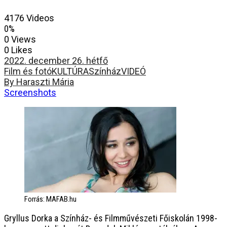
4176 Videos
0%
0 Views
0 Likes
2022. december 26. hétfő
Film és fotó
KULTÚRA
Színház
VIDEÓ
By Haraszti Mária
Screenshots
Forrás: MAFAB.hu
Gryllus Dorka a Színház- és Filmművészeti Főiskolán 1998-