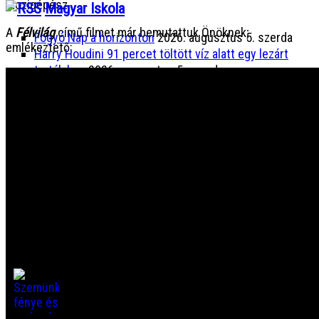
mozigépész.
Magyar Iskola
A
Félvilág
című filmet már bemutattuk Önöknek;
Fogyó Nap a horizonton
2026. augusztus 5. szerda
emlékeztető:
Harry Houdini 91 percet töltött víz alatt egy lezárt
tartályban
2026. augusztus 5. szerda
Weber Antal, a kórházépítő sztárépítész hagyatéka
2026. augusztus 4. kedd
A magyar Szolzsenyicin – Lengyel József
2026.
augusztus 4. kedd
Hajóvonták találkozása tilos!
2026. augusztus 3. hétfő
A világ az abszolút nulla közelében
2026. augusztus 3.
hétfő
Szemünk fénye és az úszó foltok
Ha megosztod, más is megismeri. Sokan
ismerik ezt az érzést: egy világos falra vagy a
tiszta égre nézve apró pontok, szálak, néha