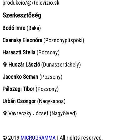
produkcio/@/televizio.sk
Szerkesztőség
Bodó Imre
(Baka)
Csanaky Eleonóra
(Pozsonypüspöki)
Haraszti Stella
(Pozsony)
✞ Huszár László
(Dunaszerdahely)
Jacenko Seman
(Pozsony)
Pálszegi Tibor
(Pozsony)
Urbán Csongor
(Nagykapos)
✞
Vavreczky József (Nagyölved)
© 2019
MICROGRAMMA
| All rights reserved.