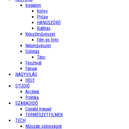
Irodalom
Könyv
Próza
HANGSZÓRÓ
Kiállítás
Képzőművészet
Film és fotó
Népművészet
Színház
Tánc
Fesztivál
Filmek
NAGYVILÁG
HELY
STÚDIÓ
Arcélek
Politika
SZABADIDŐ
Csináld magad
TERMÉSZETFILMEK
TECH
Műszaki újdonságok