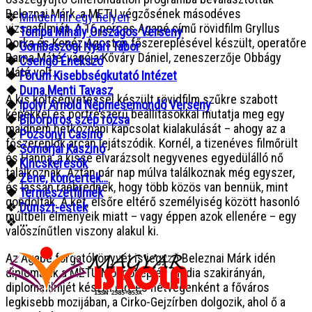
Beleznai Márk, a METU végzősének másodéves
❖
Minden hír egy helyen
vizsgafilmjét. A 16 perces Agapé című rövidfilm Gryllus
❖
Tompa Mihály Országos Verseny
Dorka és Kenéz Ágoston főszereplésével készült, operatőre
❖
Gombaszögi Nyári Tábor
Barna Máté, vágója Kőváry Dániel, zeneszerzője Obbágy
❖
Csengő Énekszó
Máté volt.
❖
Fórum Kisebbségkutató Intézet
❖
Duna Menti Tavasz
A kis költségvetéssel készült rövidfilm szűkre szabott
❖
Ipolyi Arnold Népmesemondó Verseny
képekkel és portrészerű beállításokkal mutatja meg egy
❖
Bíborpiros szép rózsa
majdnem hétköznapi kapcsolat kialakulását – ahogy az a
❖
Pozsonyi Casino
főszereplők arcán lejátszódik. Kornél, a tizenéves filmőrült
❖
Somorjai Kaszinó
és Hanna, a kissé elvarázsolt negyvenes egyedülálló nő
❖
Kincskeresők
találkoznak. Aztán pár nap múlva találkoznak még egyszer,
❖
Zene, koncertek…
és lassan ráébrednek, hogy több közös van bennük, mint
❖
Természetfilmek
gondolták. A két, elsőre eltérő személyiség között hasonló
❖
Dunszt-estek
múltbeli élményeik miatt – vagy éppen azok ellenére – egy
❖
...
valószínűtlen viszony alakul ki.
Az Agapé forgatókönyvét is jegyző Beleznai Márk idén
diplomázik a METU Mozgókép és média szakirányán,
diplomafilmjét készíti elő, és hétvégenként a főváros
legkisebb mozijában, a Cirko-Gejzírben dolgozik, ahol ő a