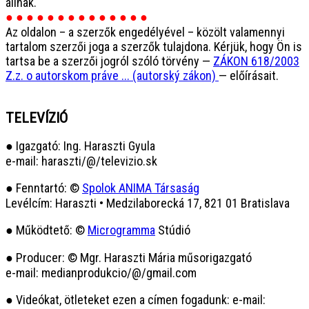
állnak.
● ● ● ● ● ● ● ● ● ● ● ● ● ●
Az oldalon – a szerzők engedélyével – közölt valamennyi
tartalom szerzői joga a szerzők tulajdona. Kérjük, hogy Ön is
tartsa be a szerzői jogról szóló törvény —
ZÁKON 618/2003
Z.z. o autorskom práve ... (autorský zákon)
— előírásait.
TELEVÍZIÓ
● Igazgató: Ing. Haraszti Gyula
e-mail: haraszti/@/televizio.sk
● Fenntartó: ©
Spolok ANIMA Társaság
Levélcím: Haraszti • Medzilaborecká 17, 821 01 Bratislava
● Működtető: ©
Microgramma
Stúdió
● Producer: © Mgr. Haraszti Mária műsorigazgató
e-mail: medianprodukcio/@/gmail.com
● Videókat, ötleteket ezen a címen fogadunk: e-mail: