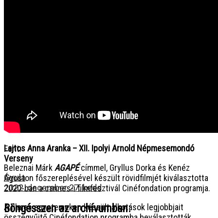
NEXT
Lajtos Anna Aranka – XII. Ipolyi Arnold Népmesemondó
Fent:
Verseny
Beleznai Márk
AGAPÉ
címmel, Gryllus Dorka és Kenéz
Gyula
Ágoston főszereplésével készült rövidfilmjét kiválasztotta
2022. december 27. kedd
2020-ban a cannes-i filmfesztivál Cinéfondation programja.
A filmes egyetemeken készült alkotások legjobbjait
Böngésszen az archívumban:
összegyűjtő Cinéfondation programba beválasztották