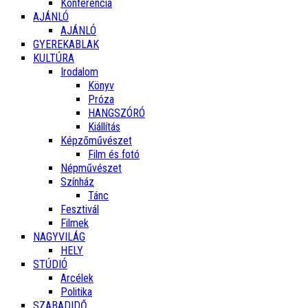
Konferencia
AJÁNLÓ
AJÁNLÓ
GYEREKABLAK
KULTÚRA
Irodalom
Könyv
Próza
HANGSZÓRÓ
Kiállítás
Képzőművészet
Film és fotó
Népművészet
Színház
Tánc
Fesztivál
Filmek
NAGYVILÁG
HELY
STÚDIÓ
Arcélek
Politika
SZABADIDŐ