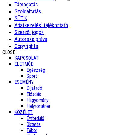
Támogatás
Szolgáltatás
SÜTIK
Adatkezelési tájékoztató
Szerzői jogok
Autorské práva
Copyrights
CLOSE
KAPCSOLAT
ÉLETMÓD
Egészség
Sport
ESEMÉNY
Díjátadó
Előadás
Hagyomány
Helytörténet
KÖZÉLET
Évforduló
Oktatás
Tábor