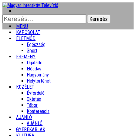
Keresés:
MENU
KAPCSOLAT
ÉLETMÓD
Egészség
Sport
ESEMÉNY
Díjátadó
Előadás
Hagyomány
Helytörténet
KÖZÉLET
Évforduló
Oktatás
Tábor
Konferencia
AJÁNLÓ
AJÁNLÓ
GYEREKABLAK
KULTÚRA