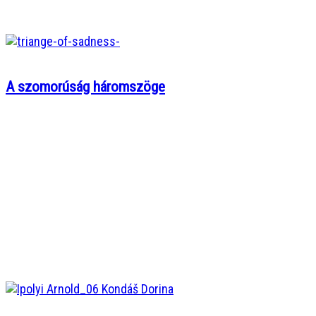
A szomorúság háromszöge