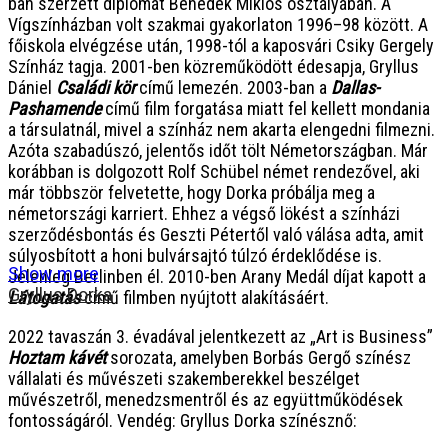
ban szerzett diplomát Benedek Miklós osztályában. A
Vígszínházban volt szakmai gyakorlaton 1996–98 között. A
főiskola elvégzése után, 1998-tól a kaposvári Csiky Gergely
Színház tagja. 2001-ben közreműködött édesapja, Gryllus
Dániel
Családi kör
című lemezén. 2003-ban a
Dallas-
Pashamende
című film forgatása miatt fel kellett mondania
a társulatnál, mivel a színház nem akarta elengedni filmezni.
Azóta szabadúszó, jelentős időt tölt Németországban. Már
korábban is dolgozott Rolf Schübel német rendezővel, aki
már többször felvetette, hogy Dorka próbálja meg a
németországi karriert. Ehhez a végső lökést a színházi
szerződésbontás és Geszti Pétertől való válása adta, amit
súlyosbított a honi bulvársajtó túlzó érdeklődése is.
Show more
Jelenleg Berlinben él. 2010-ben Arany Medál díjat kapott a
Gryllus Dorka
Látogatás
című filmben nyújtott alakításáért.
2022 tavaszán 3. évadával jelentkezett az „Art is Business”
Hoztam kávét
sorozata, amelyben Borbás Gergő színész
vállalati és művészeti szakemberekkel beszélget
művészetről, menedzsmentről és az együttműködések
fontosságáról. Vendég: Gryllus Dorka színésznő: