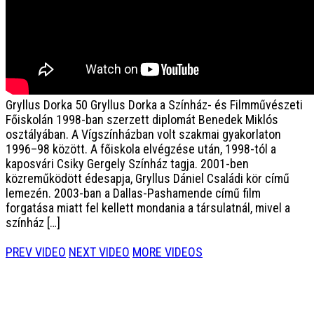
Gryllus Dorka 50
Gryllus Dorka a Színház- és Filmművészeti
Főiskolán 1998-ban szerzett diplomát Benedek Miklós
osztályában. A Vígszínházban volt szakmai gyakorlaton
1996–98 között. A főiskola elvégzése után, 1998-tól a
kaposvári Csiky Gergely Színház tagja. 2001-ben
közreműködött édesapja, Gryllus Dániel Családi kör című
lemezén. 2003-ban a Dallas-Pashamende című film
forgatása miatt fel kellett mondania a társulatnál, mivel a
színház […]
PREV VIDEO
NEXT VIDEO
MORE VIDEOS