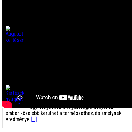
egy vékony gyűrű úszik el a látótérben. Ha
[...]
Augusztusi kertésznaptár
Ha megosztod, más is megismeri. Augusztus
a kertészek számára különleges hónap.
Miközben a paradicsom, a paprika, az uborka
és a cukkini bőséges termést ad, a
veteményesben fokozatosan felszabadulnak az ágyások.
[...]
Kertészkedés nyugodt tempóban
Ha megosztod, más is megismeri. Útmutató
kezdőknek, akik főleg élvezni szeretnék a
kertészkedés folyamatát A kertészkedés az
egyik legszebb elfoglaltság, amellyel az
ember közelebb kerülhet a természethez, és amelynek
eredménye
[...]