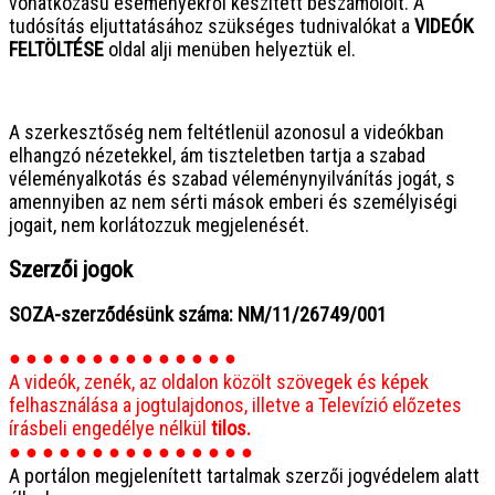
vonatkozású eseményekről készített beszámolóit. A
tudósítás eljuttatásához szükséges tudnivalókat a
VIDEÓK
FELTÖLTÉSE
oldal alji menüben helyeztük el.
● ● ● ● ● ● ● ● ● ● ● ● ● ● ● ●
A szerkesztőség nem feltétlenül azonosul a videókban
elhangzó nézetekkel, ám tiszteletben tartja a szabad
véleményalkotás és szabad véleménynyilvánítás jogát, s
amennyiben az nem sérti mások emberi és személyiségi
jogait, nem korlátozzuk megjelenését.
Szerzői jogok
SOZA-szerződésünk száma: NM/11/26749/001
● ● ● ● ● ● ● ● ● ● ● ● ● ●
A videók, zenék, az oldalon közölt szövegek és képek
felhasználása a jogtulajdonos, illetve a Televízió előzetes
írásbeli engedélye nélkül
tilos.
● ● ● ● ● ● ● ● ● ● ● ● ● ● ●
A portálon megjelenített tartalmak szerzői jogvédelem alatt