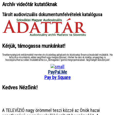
Archív videótár kutatóknak
Tárolt audiovizuális dokumentumfelvételek katalógusa
Kérjük, támogassa munkánkat!
Tevékenységünk reklámoktól mentes és kizárólag pályázati és közösségi finanszírozásból működik. Ha
tetszik a munkánk, akkor segítheti egy megosztással, illetve ha van rá módja, anyagilag is
hozzájárulhat az oldal működéséhez a „Támogatás” gomb megnyomásával. Segítségét köszönjük!
PayPal.Me
Pay by Square
Kedves Nézőink!
● ● ● ● ● ● ● ● ● ● ● ● ● ● ● ●
A TELEVÍZIÓ nagy örömmel teszi közzé az Önök hazai