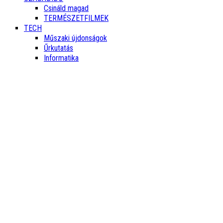
Csináld magad
TERMÉSZETFILMEK
TECH
Műszaki újdonságok
Űrkutatás
Informatika