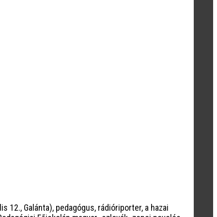
s 12., Galánta), pedagógus, rádióriporter, a hazai