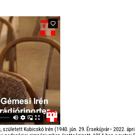
született Kubicskó Irén (1940. jún. 29. Érsekújvár– 2022. áprili