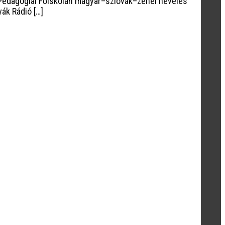
 Pedagógiai Főiskolán magyar–szlovák–zenei nevelés
ák Rádió […]