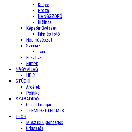
Könyv
Próza
HANGSZÓRÓ
Kiállítás
Képzőművészet
Film és fotó
Népművészet
Színház
Tánc
Fesztivál
Filmek
NAGYVILÁG
HELY
STÚDIÓ
Arcélek
Politika
SZABADIDŐ
Csináld magad
TERMÉSZETFILMEK
TECH
Műszaki újdonságok
Űrkutatás