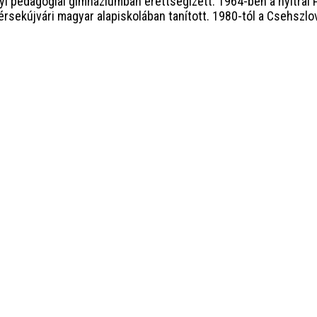
i pedagógiai gimnáziumban érettségizett. 1964-ben a nyitrai
érsekújvári magyar alapiskolában tanított. 1980-tól a Csehszlov