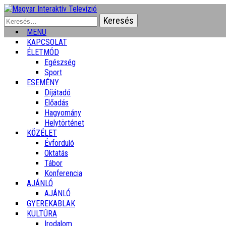
Keresés:
MENU
KAPCSOLAT
ÉLETMÓD
Egészség
Sport
ESEMÉNY
Díjátadó
Előadás
Hagyomány
Helytörténet
KÖZÉLET
Évforduló
Oktatás
Tábor
Konferencia
AJÁNLÓ
AJÁNLÓ
GYEREKABLAK
KULTÚRA
Irodalom