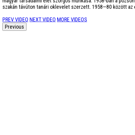
magyar társadalmi élet szorgos munkása. 1958-ban a pozsony
szakán távúton tanári oklevelet szerzett. 1958—80 között az 
PREV VIDEO
NEXT VIDEO
MORE VIDEOS
Previous