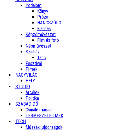
Irodalom
Könyv
Próza
HANGSZÓRÓ
Kiállítás
Képzőművészet
Film és fotó
Népművészet
Színház
Tánc
Fesztivál
Filmek
NAGYVILÁG
HELY
STÚDIÓ
Arcélek
Politika
SZABADIDŐ
Csináld magad
TERMÉSZETFILMEK
TECH
Műszaki újdonságok