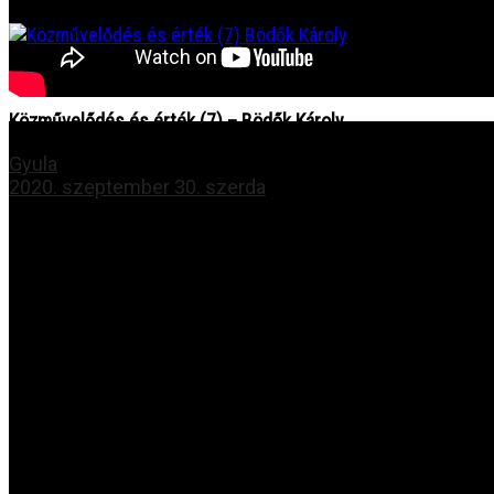
NEXT
Közművelődés és érték (7) – Bödők Károly
Gyula
2020. szeptember 30. szerda
További hasonló témájú videók