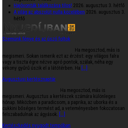
Hajóvonták találkozása tilos!
2026. augusztus 3. hétfő
A világ az abszolút nulla közelében
2026. augusztus 3.
hétfő
Szemünk fénye és az úszó foltok
Ha megosztod, más is
megismeri. Sokan ismerik ezt az érzést: egy világos falra
vagy a tiszta égre nézve apró pontok, szálak, néha egy
vékony gyűrű úszik el a látótérben. Ha
[...]
Augusztusi kertésznaptár
Ha megosztod, más is
megismeri. Augusztus a kertészek számára különleges
hónap. Miközben a paradicsom, a paprika, az uborka és a
cukkini bőséges termést ad, a veteményesben fokozatosan
felszabadulnak az ágyások.
[...]
Kertészkedés nyugodt tempóban