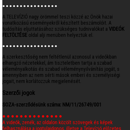
● ● ● ● ● ● ● ● ● ● ● ● ● ● ● ●
A TELEVÍZIÓ nagy örömmel teszi közzé az Önök hazai
vonatkozású eseményekről készített beszámolóit. A
tudósítás eljuttatásához szükséges tudnivalókat a
VIDEÓK
FELTÖLTÉSE
oldal alji menüben helyeztük el.
● ● ● ● ● ● ● ● ● ● ● ● ● ● ● ●
A szerkesztőség nem feltétlenül azonosul a videókban
elhangzó nézetekkel, ám tiszteletben tartja a szabad
véleményalkotás és szabad véleménynyilvánítás jogát, s
amennyiben az nem sérti mások emberi és személyiségi
jogait, nem korlátozzuk megjelenését.
Szerzői jogok
SOZA-szerződésünk száma: NM/11/26749/001
● ● ● ● ● ● ● ● ● ● ● ● ● ●
A videók, zenék, az oldalon közölt szövegek és képek
felhasználása a jogtulajdonos, illetve a Televízió előzetes