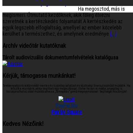
Ha megosztod, más is
megismeri. Útmutató kezdőknek, akik főleg élvezni
szeretnék a kertészkedés folyamatát A kertészkedés az
egyik legszebb elfoglaltság, amellyel az ember közelebb
kerülhet a természethez, és amelynek eredménye
[...]
Archív videótár kutatóknak
Tárolt audiovizuális dokumentumfelvételek katalógusa
Kérjük, támogassa munkánkat!
Tevékenységünk reklámoktól mentes és kizárólag pályázati és közösségi finanszírozásból működik. Ha
tetszik a munkánk, akkor segítheti egy megosztással, illetve ha van rá módja, anyagilag is
hozzájárulhat az oldal működéséhez a „Támogatás” gomb megnyomásával. Segítségét köszönjük!
PayPal.Me
Pay by Square
Kedves Nézőink!