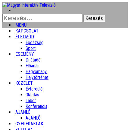
Keresés:
MENU
KAPCSOLAT
ÉLETMÓD
Egészség
Sport
ESEMÉNY
Díjátadó
Előadás
Hagyomány
Helytörténet
KÖZÉLET
Évforduló
Oktatás
Tábor
Konferencia
AJÁNLÓ
AJÁNLÓ
GYEREKABLAK
KULTÚRA