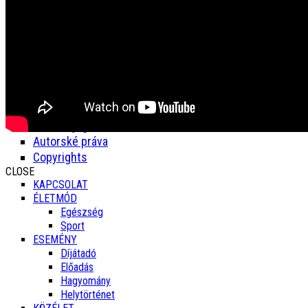
© 2019
MICROGRAMMA
| All rights reserved.
Támogatás
Szolgáltatás
SÜTIK
Adatkezelési tájékoztató
Szerzői jogok
Autorské práva
Copyrights
CLOSE
KAPCSOLAT
ÉLETMÓD
Egészség
Sport
ESEMÉNY
Díjátadó
Előadás
Hagyomány
Helytörténet