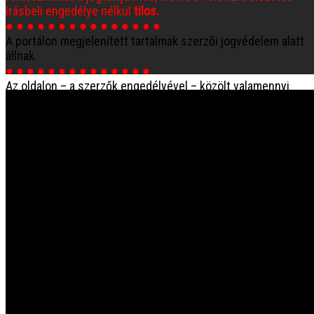
írásbeli engedélye nélkül
tilos.
● ● ● ● ● ● ● ● ● ● ● ● ● ● ●
A portálon megjelenített tartalmak szerzői jogvédelem alatt
állnak.
● ● ● ● ● ● ● ● ● ● ● ● ● ●
Az oldalon – a szerzők engedélyével – közölt valamennyi
tartalom szerzői joga a szerzők tulajdona. Kérjük, hogy Ön is
tartsa be a szerzői jogról szóló törvény —
ZÁKON 618/2003
Z.z. o autorskom práve ... (autorský zákon)
— előírásait.
TELEVÍZIÓ
● Igazgató: Ing. Haraszti Gyula
e-mail: haraszti/@/televizio.sk
● Fenntartó: ©
Spolok ANIMA Társaság
Levélcím: Haraszti • Medzilaborecká 17, 821 01 Bratislava
● Működtető: ©
Microgramma
Stúdió