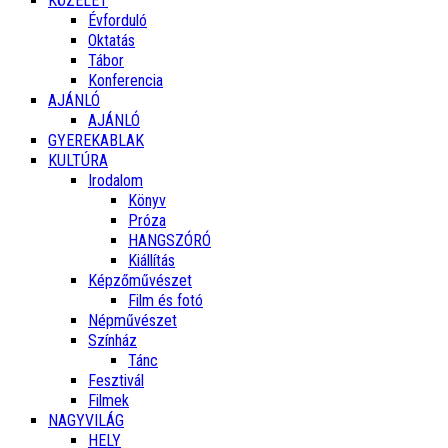
KÖZÉLET
Évforduló
Oktatás
Tábor
Konferencia
AJÁNLÓ
AJÁNLÓ
GYEREKABLAK
KULTÚRA
Irodalom
Könyv
Próza
HANGSZÓRÓ
Kiállítás
Képzőművészet
Film és fotó
Népművészet
Színház
Tánc
Fesztivál
Filmek
NAGYVILÁG
HELY