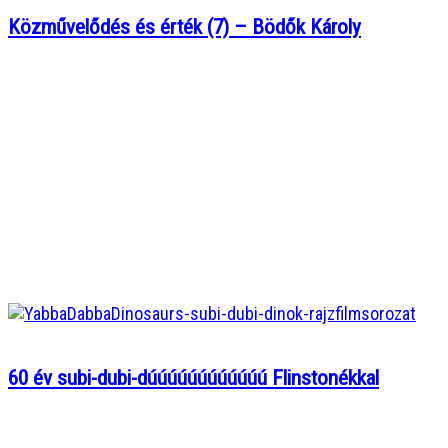
Közművelődés és érték (7) – Bödők Károly
60 év subi-dubi-dúúúúúúúúúúúú Flinstonékkal