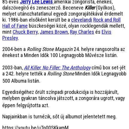
85 éves
Jerry Lee Lewis
amerikai zongorista, énekes,
dalszövegíró és zeneszerző. Beceneve
Killer
(Gyilkos),
melyet utánozhatatlanul egyedi zongorajátékával érdemelt
ki. 1986-ban elsőként került be a
clevelandi
Rock and Roll
Hall of Fame
büszkeségei közé, olyan rocklegendák mellett,
mint
Chuck Berry
,
James Brown
,
Ray Charles
és
Elvis
Presley
.
2004-ben a
Rolling Stone Magazin
24. helyre rangsorolta az
énekest a Minden Idők 100 Legnagyobb Művésze listán.
2003-ban,
All Killer, No Filler: The Anthology
című box set-jét
a 242. helyre tették a
Rolling Stone
Minden Idők Legnagyobb
500 Albuma listán.
Egyediségéhez őrült színpadi produkciója is hozzájárult,
melyben gyakran táncolva játszott, a zongorára ugrott, vagy
éppen felgyújtotta azt.
Napjainkban is turnézik, sőt új albumot jelentetett meg.
https://youtu.be/uTp00SKkamM