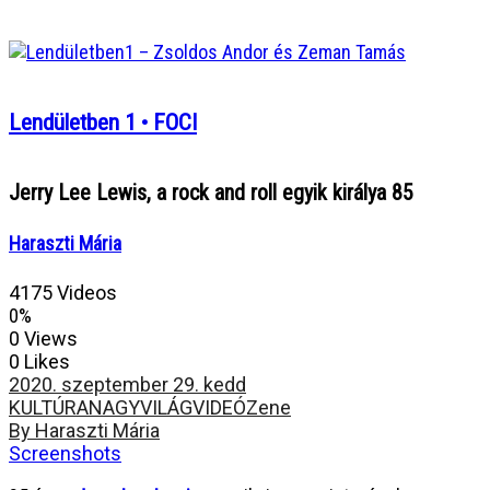
Lendületben 1 • FOCI
Jerry Lee Lewis, a rock and roll egyik királya 85
Haraszti Mária
4175 Videos
0%
0 Views
0 Likes
2020. szeptember 29. kedd
KULTÚRA
NAGYVILÁG
VIDEÓ
Zene
By Haraszti Mária
Screenshots