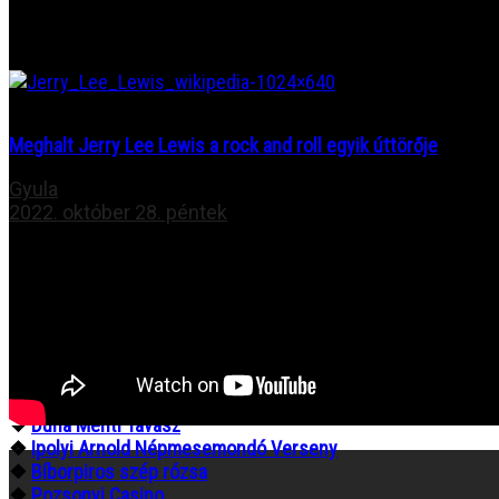
Meghalt Jerry Lee Lewis a rock and roll egyik úttörője
Gyula
2022. október 28. péntek
Böngésszen az archívumban:
❖
Minden hír egy helyen
❖
Tompa Mihály Országos Verseny
❖
Gombaszögi Nyári Tábor
❖
Csengő Énekszó
❖
Fórum Kisebbségkutató Intézet
❖
Duna Menti Tavasz
❖
Ipolyi Arnold Népmesemondó Verseny
❖
Bíborpiros szép rózsa
❖
Pozsonyi Casino