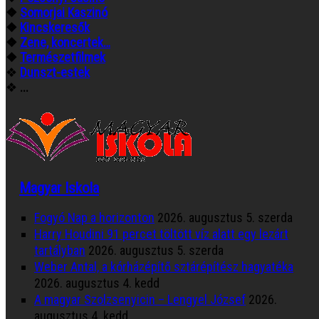
❖
Somorjai Kaszinó
❖
Kincskeresők
❖
Zene, koncertek…
❖
Természetfilmek
❖
Dunszt-estek
❖
...
Magyar Iskola
Fogyó Nap a horizonton
2026. augusztus 5. szerda
Harry Houdini 91 percet töltött víz alatt egy lezárt
tartályban
2026. augusztus 5. szerda
Weber Antal, a kórházépítő sztárépítész hagyatéka
2026. augusztus 4. kedd
A magyar Szolzsenyicin – Lengyel József
2026.
augusztus 4. kedd