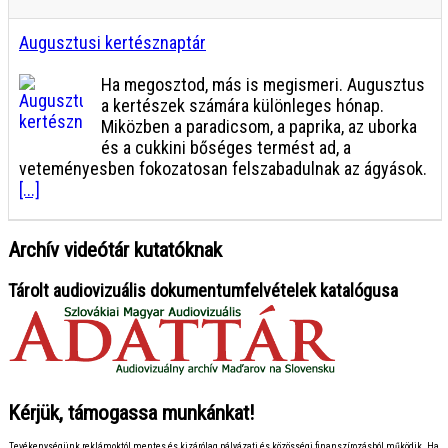
[...]
Útmutató a biztonságos mozgáshoz
Ha megosztod, más is megismeri. Minden,
amit a járókeretekről tudni kell Az évek
múlásával a testünk változik, és előfordulhat,
hogy a korábban természetesnek tűnő
mozdulatok – mint a felállás vagy
[...]
Archív videótár kutatóknak
Tárolt audiovizuális dokumentumfelvételek katalógusa
Kérjük, támogassa munkánkat!
Tevékenységünk reklámoktól mentes és kizárólag pályázati és közösségi finanszírozásból működik. Ha