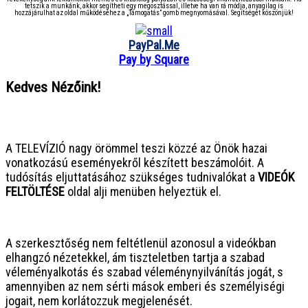
tetszik a munkánk, akkor segítheti egy megosztással, illetve ha van rá módja, anyagilag is
hozzájárulhat az oldal működéséhez a „Támogatás” gomb megnyomásával. Segítségét köszönjük!
PayPal.Me
Pay by Square
Kedves Nézőink!
● ● ● ● ● ● ● ● ● ● ● ● ● ● ● ●
A TELEVÍZIÓ nagy örömmel teszi közzé az Önök hazai
vonatkozású eseményekről készített beszámolóit. A
tudósítás eljuttatásához szükséges tudnivalókat a
VIDEÓK
FELTÖLTÉSE
oldal alji menüben helyeztük el.
● ● ● ● ● ● ● ● ● ● ● ● ● ● ● ●
A szerkesztőség nem feltétlenül azonosul a videókban
elhangzó nézetekkel, ám tiszteletben tartja a szabad
véleményalkotás és szabad véleménynyilvánítás jogát, s
amennyiben az nem sérti mások emberi és személyiségi
jogait, nem korlátozzuk megjelenését.