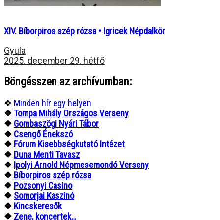
XIV. Bíborpiros szép rózsa • Igricek Népdalkör
Gyula
2025. december 29. hétfő
Böngésszen az archívumban:
❖
Minden hír egy helyen
❖
Tompa Mihály Országos Verseny
❖
Gombaszögi Nyári Tábor
❖
Csengő Énekszó
❖
Fórum Kisebbségkutató Intézet
❖
Duna Menti Tavasz
❖
Ipolyi Arnold Népmesemondó Verseny
❖
Bíborpiros szép rózsa
❖
Pozsonyi Casino
❖
Somorjai Kaszinó
❖
Kincskeresők
❖
Zene, koncertek…