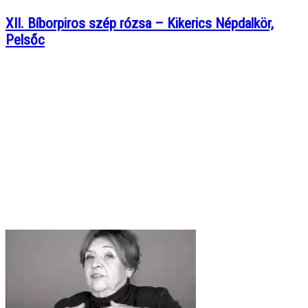
XII. Bíborpiros szép rózsa – Kikerics Népdalkör,
Pelsőc