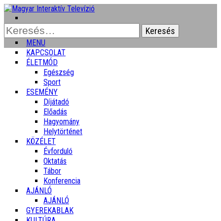
Keresés:
MENU
KAPCSOLAT
ÉLETMÓD
Egészség
Sport
ESEMÉNY
Díjátadó
Előadás
Hagyomány
Helytörténet
KÖZÉLET
Évforduló
Oktatás
Tábor
Konferencia
AJÁNLÓ
AJÁNLÓ
GYEREKABLAK
KULTÚRA