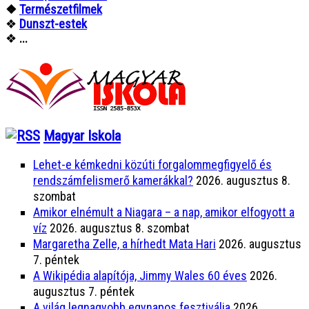
❖
Természetfilmek
❖
Dunszt-estek
❖
...
Magyar Iskola
Lehet-e kémkedni közúti forgalommegfigyelő és
rendszámfelismerő kamerákkal?
2026. augusztus 8.
szombat
Amikor elnémult a Niagara – a nap, amikor elfogyott a
víz
2026. augusztus 8. szombat
Margaretha Zelle, a hírhedt Mata Hari
2026. augusztus
7. péntek
A Wikipédia alapítója, Jimmy Wales 60 éves
2026.
augusztus 7. péntek
A világ legnagyobb egynapos fesztiválja
2026.