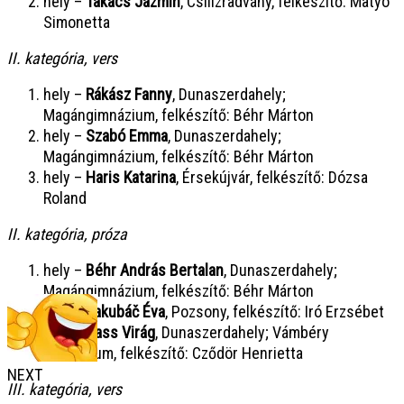
hely –
Takács Jázmin
, Csilizradvány, felkészítő: Matyó
Simonetta
II. kategória, vers
hely –
Rákász Fanny
, Dunaszerdahely;
Magángimnázium, felkészítő: Béhr Márton
hely –
Szabó Emma
, Dunaszerdahely;
Magángimnázium, felkészítő: Béhr Márton
hely –
Haris Katarina
, Érsekújvár, felkészítő: Dózsa
Roland
II. kategória, próza
hely –
Béhr András Bertalan
, Dunaszerdahely;
Magángimnázium, felkészítő: Béhr Márton
hely –
Jakubá
č
Éva
, Pozsony, felkészítő: Iró Erzsébet
hely –
Vass Virág
, Dunaszerdahely; Vámbéry
Gimnázium, felkészítő: Cződör Henrietta
NEXT
III. kategória, vers