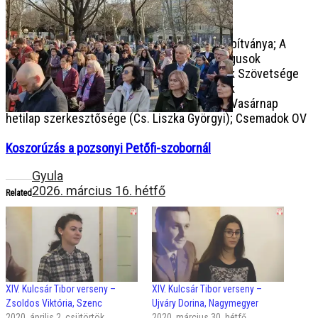
Támogatóinkra idén is számíthattunk:
RATIO EDUCATIONIS – a Duna utcai MTAG alapítványa; A
VIDÉO Alapítvány; Szlovákiai Magyar Pedagógusok
Szövetsége; Szlovákiai Magyar Pedagógusok Szövetsége
Pozsony-Szenc TV; Szlovákiai Magyar Szülők
Szövetségének Duna Utcai Alapszervezete; Vasárnap
hetilap szerkesztősége (Cs. Liszka Györgyi); Csemadok OV
Koszorúzás a pozsonyi Petőfi-szobornál
Gyula
2026. március 16. hétfő
Related
XIV. Kulcsár Tibor verseny –
XIV. Kulcsár Tibor verseny –
Zsoldos Viktória, Szenc
Ujváry Dorina, Nagymegyer
2020. április 2. csütörtök
2020. március 30. hétfő