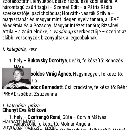
szórakoztatni, lényükből, belső rezdüléseikből átadni. A
háromtagú zsűri tagjai – Szemet Edit – a Pátria Rádió
szerkesztője, pszichológus; Horváth-Naszák Szilvia –
magyartanár és magyar mint idegen nyelv tanára, a LEAF
Akadémia és a Pozsonyi Magyar Intézet tanára; Rizsányi
Attila – a zsűri elnöke, a
Vasárnap
szerkesztője – szerint az
alábbi versenyzők bizonyultak a legjobbaknak:
I. kategória, vers
hely –
Bukovsky Dorottya
, Deáki, felkészítő: Renczés
Nóra
hely –
Zsoldos Virág Ágnes
, Nagymegyer, felkészítő:
Méry Mária
hely –
Peöcz Bernadett
, Csilizradvány, felkészítő: Béhr
PREV
Erzsébet Zsuzsanna
I. kategória, próza
Elhunyt Eva Krížiková
hely –
Czafrangó René
, Gúta – Corvin Mátyás
Haraszti Mária
Alapiskola, felkészítő: Molnár Angéla
2020. március 31. kedd