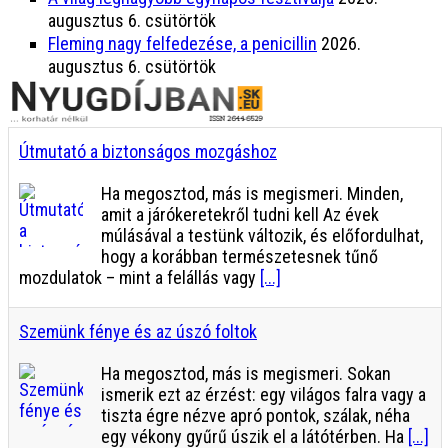
augusztus 6. csütörtök
Fleming nagy felfedezése, a penicillin
2026.
augusztus 6. csütörtök
Szemünk fénye és az úszó foltok
Ha megosztod, más is megismeri. Sokan
ismerik ezt az érzést: egy világos falra vagy a
tiszta égre nézve apró pontok, szálak, néha
egy vékony gyűrű úszik el a látótérben. Ha
[...]
Augusztusi kertésznaptár
Ha megosztod, más is megismeri. Augusztus
a kertészek számára különleges hónap.
Miközben a paradicsom, a paprika, az uborka
és a cukkini bőséges termést ad, a
veteményesben fokozatosan felszabadulnak az ágyások.