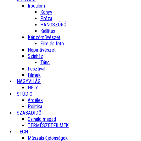
Irodalom
Könyv
Próza
HANGSZÓRÓ
Kiállítás
Képzőművészet
Film és fotó
Népművészet
Színház
Tánc
Fesztivál
Filmek
NAGYVILÁG
HELY
STÚDIÓ
Arcélek
Politika
SZABADIDŐ
Csináld magad
TERMÉSZETFILMEK
TECH
Műszaki újdonságok