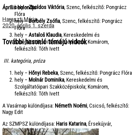
hely –
Zsoldos Viktória
, Szenc, felkészítő: Pongrácz
Április bolondja
Flóra
Haraszti Mária
hely –
Borbély Zsófia
, Szenc, felkészítő: Pongrácz
2020. április 1. szerda
Flóra
hely –
Astaloš Klaudia
, Kereskedelmi és
További hasonló témájú videók
Szolgáltatóipari Szakközépiskola; Komárom,
felkészítő: Tóth Ivett
III. kategória, próza
hely –
Hőnyi Rebeka
, Szenc, felkészítő: Pongrácz Flóra
hely –
Molnár Dominika
, Kereskedelmi és
Szolgáltatóipari Szakközépiskola; Komárom,
felkészítő: Tóth Ivett
A Vasárnap különdíjasa:
Németh Noémi
, Csicsó, felkészítő:
Nagy Edit
Az SZMPSZ különdíjasa:
Haris Katarina
, Érsekújvár,
felkészítő: Dózsa Roland