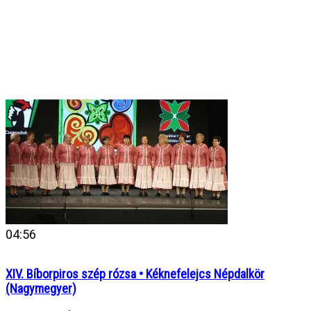
04:56
XIV. Bíborpiros szép rózsa • Kéknefelejcs Népdalkör
(Nagymegyer)