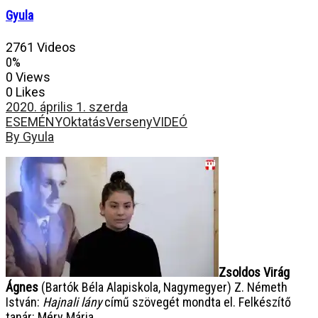
Gyula
2761 Videos
0%
0 Views
0 Likes
2020. április 1. szerda
ESEMÉNY
Oktatás
Verseny
VIDEÓ
By Gyula
Zsoldos Virág
Ágnes
(Bartók Béla Alapiskola, Nagymegyer) Z. Németh
István:
Hajnali lány
című szövegét mondta el. Felkészítő
tanár: Méry Mária.