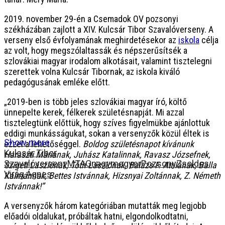
2019. november 29-én a Csemadok OV pozsonyi
székházában zajlott a XIV. Kulcsár Tibor Szavalóverseny. A
verseny első évfolyamának meghirdetésekor az
iskola
célja
az volt, hogy megszólaltassák és népszerűsítsék a
szlovákiai magyar irodalom alkotásait, valamint tisztelegni
szerettek volna Kulcsár Tibornak, az iskola kiváló
pedagógusának emléke előtt.
„2019-ben is több jeles szlovákiai magyar író, költő
ünnepelte kerek, félkerek születésnapját. Mi azzal
tisztelegtünk előttük, hogy szíves figyelmükbe ajánlottuk
eddigi munkásságukat, sokan a versenyzők közül éltek is
Show more
ezzel a lehetőséggel.
Boldog születésnapot kívánunk
Kulcsár Tibor
Haraszti Máriának, Juhász Katalinnak, Ravasz Józsefnek,
Szavalóverseny
MTAG
nagymegyer
Pozsony
Zsoldos
Szigeti Lászlónak, Tóth Lászlónak, Balázs F. Attilának, Balla
Virág Ágnes
Kálmánnak, Bettes Istvánnak, Hizsnyai Zoltánnak, Z. Németh
Istvánnak!”
A versenyzők három kategóriában mutatták meg legjobb
előadói oldalukat, próbáltak hatni, elgondolkodtatni,