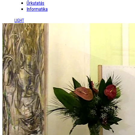
Űrkutatás
Informatika
LIGHT