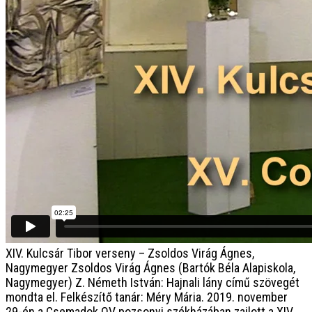
XIV. Kulcsár Tibor verseny – Zsoldos Virág Ágnes,
Nagymegyer
Zsoldos Virág Ágnes (Bartók Béla Alapiskola,
Nagymegyer) Z. Németh István: Hajnali lány című szövegét
mondta el. Felkészítő tanár: Méry Mária. 2019. november
29-én a Csemadok OV pozsonyi székházában zajlott a XIV.