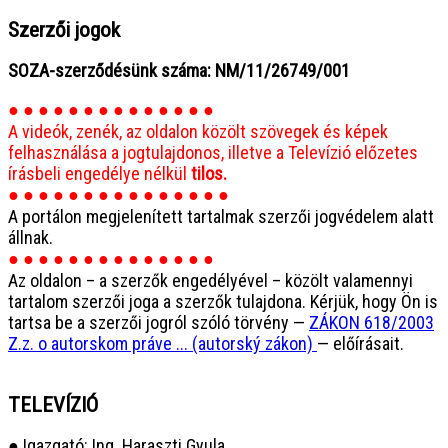
Szerzői jogok
SOZA-szerződésünk száma: NM/11/26749/001
● ● ● ● ● ● ● ● ● ● ● ● ● ●
A videók, zenék, az oldalon közölt szövegek és képek
felhasználása a jogtulajdonos, illetve a Televízió előzetes
írásbeli engedélye nélkül
tilos.
● ● ● ● ● ● ● ● ● ● ● ● ● ● ●
A portálon megjelenített tartalmak szerzői jogvédelem alatt
állnak.
● ● ● ● ● ● ● ● ● ● ● ● ● ●
Az oldalon – a szerzők engedélyével – közölt valamennyi
tartalom szerzői joga a szerzők tulajdona. Kérjük, hogy Ön is
tartsa be a szerzői jogról szóló törvény —
ZÁKON 618/2003
Z.z. o autorskom práve ... (autorský zákon)
— előírásait.
TELEVÍZIÓ
● Igazgató: Ing. Haraszti Gyula