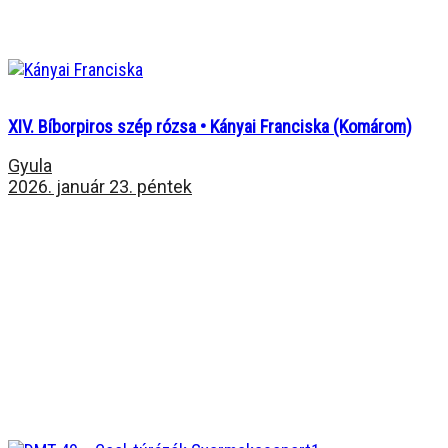
XIV. Bíborpiros szép rózsa • Kányai Franciska (Komárom)
Gyula
2026. január 23. péntek