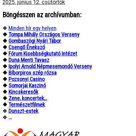
2025. június 12. csütörtök
Böngésszen az archívumban:
❖
Minden hír egy helyen
❖
Tompa Mihály Országos Verseny
❖
Gombaszögi Nyári Tábor
❖
Csengő Énekszó
❖
Fórum Kisebbségkutató Intézet
❖
Duna Menti Tavasz
❖
Ipolyi Arnold Népmesemondó Verseny
❖
Bíborpiros szép rózsa
❖
Pozsonyi Casino
❖
Somorjai Kaszinó
❖
Kincskeresők
❖
Zene, koncertek…
❖
Természetfilmek
❖
Dunszt-estek
❖
...