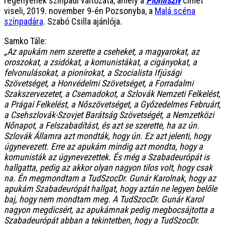
regényének színpadi változata, amely a
Pionírszív
címet
viseli, 2019. november 9-én Pozsonyba, a
Malá scéna
színpadára
. Szabó Csilla ajánlója.
Samko Tále:
„Az apukám nem szerette a cseheket, a magyarokat, az
oroszokat, a zsidókat, a komunistákat, a cigányokat, a
felvonulásokat, a pionírokat, a Szocialista Ifjúsági
Szövetséget, a Honvédelmi Szövetséget, a Forradalmi
Szakszervezetet, a Csemadokot, a Szlovák Nemzeti Felkelést,
a Prágai Felkelést, a Nőszövetséget, a Győzedelmes Februárt,
a Csehszlovák-Szovjet Barátság Szövetségét, a Nemzetközi
Nőnapot, a Felszabadítást, és azt se szerette, ha az ún.
Szlovák Államra azt mondták, hogy ún. Ez azt jelenti, hogy
úgynevezett. Erre az apukám mindig azt mondta, hogy a
komunisták az úgynevezettek. És még a Szabadeurópát is
hallgatta, pedig az akkor olyan nagyon tilos volt, hogy csak
na. Én megmondtam a TudSzocDr. Gunár Karolnak, hogy az
apukám Szabadeurópát hallgat, hogy aztán ne legyen belőle
baj, hogy nem mondtam meg. A TudSzocDr. Gunár Karol
nagyon megdicsért, az apukámnak pedig megbocsájtotta a
Szabadeurópát abban a tekintetben, hogy a TudSzocDr.