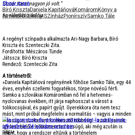
Show more
Gunár Karol nagyon jó volt.”
Bíró Kriszta
Daniela Kapitáňová
Komárom
Könyv a
Az előadás ajánlója:
temetőről
Örkény SZínház
Pionírszív
Samko Tále
A regényt színpadra alkalmazta Ari-Nagy Barbara, Bíró
Kriszta és Szenteczki Zita.
Fordította: Mészáros Tünde
Játssza: Bíró Kriszta
Rendező: Szenteczki Zita
A történetről:
»Daniela Kapitáňová regényének főhőse Samko Tále, egy 44
éves, enyhén szellemi fogyatékos, törpe növésű férfi.
Samko a szlovákiai Komáromban nő fel a hetvenes-
nyolcvanas években, itt járja naphosszat a várost a
tolikocsijával, és papírt gyűjt. Gyerekkora óta nem tesz
mást, mint próbál megfelelni a normalitás – vagyis a minden
másságot, szokatlant kirekesztő többség – szabályainak;
így lesz belőle lelkiismeretes besúgó, aki még azután is
PREV
jelent, hogy a rendszer eltűnik a történelem