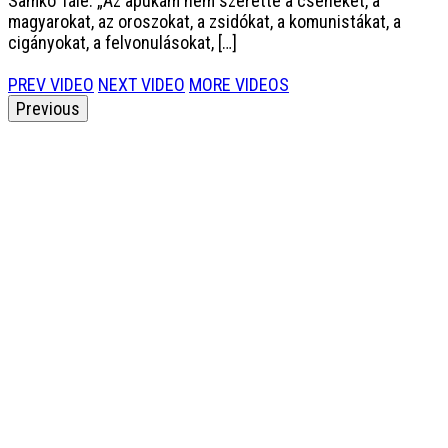
Samko Tále: „Az apukám nem szerette a cseheket, a
magyarokat, az oroszokat, a zsidókat, a komunistákat, a
cigányokat, a felvonulásokat, […]
PREV VIDEO
NEXT VIDEO
MORE VIDEOS
Previous