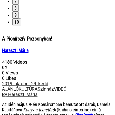
7
8
9
10
A Pionírszív Pozsonyban!
Haraszti Mária
4180 Videos
0%
0 Views
0 Likes
2019. október 29. kedd
AJÁNLÓ
KULTÚRA
Színház
VIDEÓ
By Haraszti Mária
Az idén május 9-én Komáromban bemutatott darab, Daniela
Kapitáňová
Könyv a temetőről
(Kniha o cintoríne) című