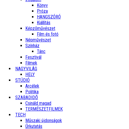
Könyv
Próza
HANGSZÓRÓ
Kiállítás
Képzőművészet
Film és fotó
Népművészet
Színház
Tánc
Fesztivál
Filmek
NAGYVILÁG
HELY
STÚDIÓ
Arcélek
Politika
SZABADIDŐ
Csináld magad
TERMÉSZETFILMEK
TECH
Műszaki újdonságok
Űrkutatás