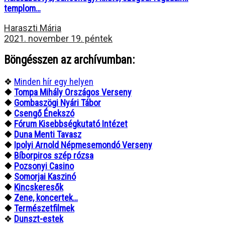
templom…
Haraszti Mária
2021. november 19. péntek
Böngésszen az archívumban:
❖
Minden hír egy helyen
❖
Tompa Mihály Országos Verseny
❖
Gombaszögi Nyári Tábor
❖
Csengő Énekszó
❖
Fórum Kisebbségkutató Intézet
❖
Duna Menti Tavasz
❖
Ipolyi Arnold Népmesemondó Verseny
❖
Bíborpiros szép rózsa
❖
Pozsonyi Casino
❖
Somorjai Kaszinó
❖
Kincskeresők
❖
Zene, koncertek…
❖
Természetfilmek
❖
Dunszt-estek