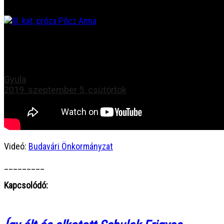
PREV
XXVIII. TMOV – Pőcz Anna, Nagymagyar
Gyula
2019. szeptember 5. csütörtök
Videó:
Budavári Önkormányzat
_________
Kapcsolódó: