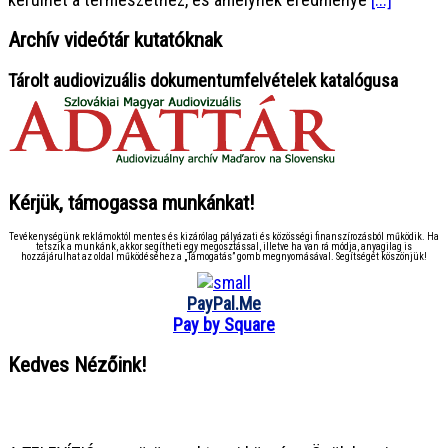
Archív videótár kutatóknak
Tárolt audiovizuális dokumentumfelvételek katalógusa
Kérjük, támogassa munkánkat!
Tevékenységünk reklámoktól mentes és kizárólag pályázati és közösségi finanszírozásból működik. Ha
tetszik a munkánk, akkor segítheti egy megosztással, illetve ha van rá módja, anyagilag is
hozzájárulhat az oldal működéséhez a „Támogatás” gomb megnyomásával. Segítségét köszönjük!
PayPal.Me
Pay by Square
Kedves Nézőink!
● ● ● ● ● ● ● ● ● ● ● ● ● ● ● ●