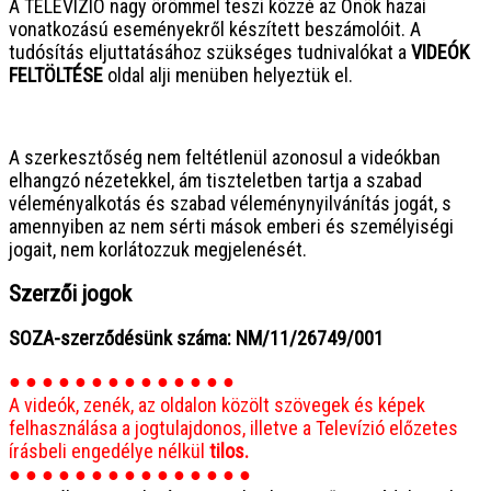
A TELEVÍZIÓ nagy örömmel teszi közzé az Önök hazai
vonatkozású eseményekről készített beszámolóit. A
tudósítás eljuttatásához szükséges tudnivalókat a
VIDEÓK
FELTÖLTÉSE
oldal alji menüben helyeztük el.
● ● ● ● ● ● ● ● ● ● ● ● ● ● ● ●
A szerkesztőség nem feltétlenül azonosul a videókban
elhangzó nézetekkel, ám tiszteletben tartja a szabad
véleményalkotás és szabad véleménynyilvánítás jogát, s
amennyiben az nem sérti mások emberi és személyiségi
jogait, nem korlátozzuk megjelenését.
Szerzői jogok
SOZA-szerződésünk száma: NM/11/26749/001
● ● ● ● ● ● ● ● ● ● ● ● ● ●
A videók, zenék, az oldalon közölt szövegek és képek
felhasználása a jogtulajdonos, illetve a Televízió előzetes
írásbeli engedélye nélkül
tilos.
● ● ● ● ● ● ● ● ● ● ● ● ● ● ●