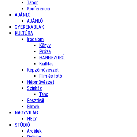
Tábor
Konferencia
AJÁNLÓ
AJÁNLÓ
GYEREKABLAK
KULTÚRA
Irodalom
Könyv
Próza
HANGSZÓRÓ
Kiállítás
Képzőművészet
Film és fotó
Népművészet
Színház
Tánc
Fesztivál
Filmek
NAGYVILÁG
HELY
STÚDIÓ
Arcélek