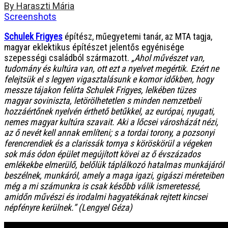
By Haraszti Mária
Screenshots
Schulek Frigyes
építész, műegyetemi tanár, az MTA tagja,
magyar eklektikus építészet jelentős egyénisége
szepességi családból származott.
„Ahol művészet van,
tudomány és kultúra van, ott ezt a nyelvet megértik.
Ezért ne
felejtsük el s legyen vigasztalásunk e komor időkben, hogy
messze tájakon felírta Schulek Frigyes, lelkében tüzes
magyar soviniszta, letörölhetetlen s minden nemzetbeli
hozzáértőnek nyelvén érthető betűkkel, az európai, nyugati,
nemes magyar kultúra szavait. Aki a lőcsei városházát nézi,
az ő nevét kell annak említeni; s a tordai torony, a pozsonyi
ferencrendiek és a clarissák tornya s köröskörül a végeken
sok más ódon épület megújított kövei az ő évszázados
emlékekbe elmerülő, belőlük táplálkozó hatalmas munkájáról
beszélnek, munkáról, amely a maga igazi, gigászi méreteiben
még a mi számunkra is csak később válik ismeretessé,
amidőn művészi és irodalmi hagyatékának rejtett kincsei
népfényre kerülnek.” (Lengyel Géza)