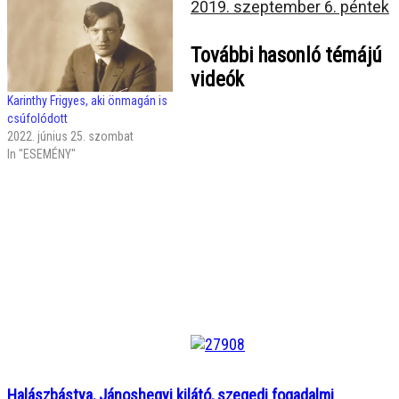
2019. szeptember 6. péntek
További hasonló témájú
videók
Karinthy Frigyes, aki önmagán is
csúfolódott
2022. június 25. szombat
In "ESEMÉNY"
Halászbástya, Jánoshegyi kilátó, szegedi fogadalmi