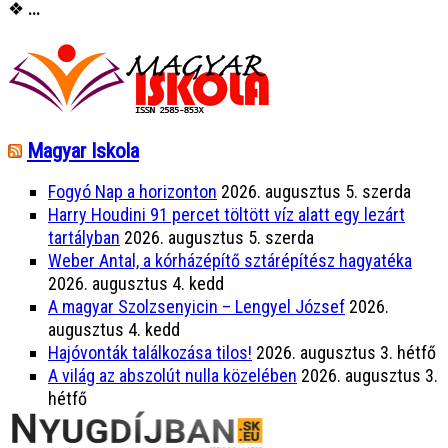
❖
...
Magyar Iskola
Fogyó Nap a horizonton
2026. augusztus 5. szerda
Harry Houdini 91 percet töltött víz alatt egy lezárt
tartályban
2026. augusztus 5. szerda
Weber Antal, a kórházépítő sztárépítész hagyatéka
2026. augusztus 4. kedd
A magyar Szolzsenyicin – Lengyel József
2026.
augusztus 4. kedd
Hajóvonták találkozása tilos!
2026. augusztus 3. hétfő
A világ az abszolút nulla közelében
2026. augusztus 3.
hétfő