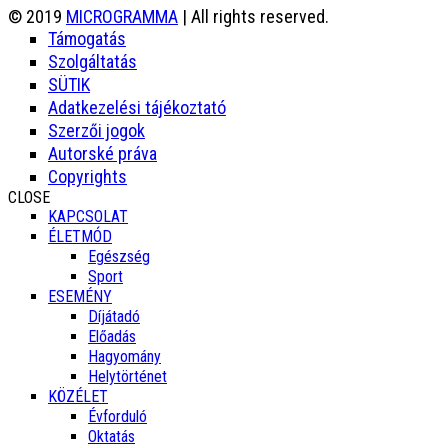
© 2019
MICROGRAMMA
| All rights reserved.
Támogatás
Szolgáltatás
SÜTIK
Adatkezelési tájékoztató
Szerzői jogok
Autorské práva
Copyrights
CLOSE
KAPCSOLAT
ÉLETMÓD
Egészség
Sport
ESEMÉNY
Díjátadó
Előadás
Hagyomány
Helytörténet
KÖZÉLET
Évforduló
Oktatás