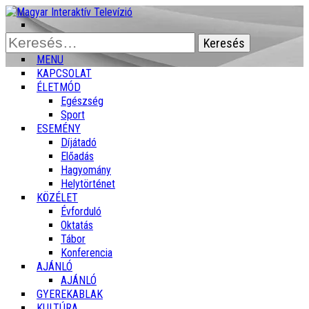
Keresés:
MENU
KAPCSOLAT
ÉLETMÓD
Egészség
Sport
ESEMÉNY
Díjátadó
Előadás
Hagyomány
Helytörténet
KÖZÉLET
Évforduló
Oktatás
Tábor
Konferencia
AJÁNLÓ
AJÁNLÓ
GYEREKABLAK
KULTÚRA