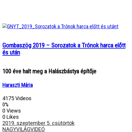
Gombaszög 2019 – Sorozatok a Trónok harca előtt
és után
100 éve halt meg a Halászbástya építője
Haraszti Mária
4175 Videos
0%
0 Views
0 Likes
2019. szeptember 5. csütörtök
NAGYVILÁG
VIDEÓ