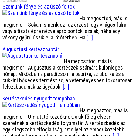
Szemünk fénye és az úszó foltok
Ha megosztod, más is
megismeri. Sokan ismerik ezt az érzést: egy világos falra
vagy a tiszta égre nézve apró pontok, szálak, néha egy
vékony gyűrű úszik el a látótérben. Ha
[...]
Augusztusi kertésznaptár
Ha megosztod, más is
megismeri. Augusztus a kertészek számára különleges
hónap. Miközben a paradicsom, a paprika, az uborka és a
cukkini bőséges termést ad, a veteményesben fokozatosan
felszabadulnak az ágyások.
[...]
Kertészkedés nyugodt tempóban
Ha megosztod, más is
megismeri. Útmutató kezdőknek, akik főleg élvezni
szeretnék a kertészkedés folyamatát A kertészkedés az
egyik legszebb elfoglaltság, amellyel az ember közelebb
kerülhet a természethez, és amelynek eredménye
[...]