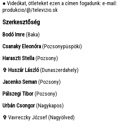
● Videókat, ötleteket ezen a címen fogadunk: e-mail:
produkcio/@/televizio.sk
Szerkesztőség
Bodó Imre
(Baka)
Csanaky Eleonóra
(Pozsonypüspöki)
Haraszti Stella
(Pozsony)
✞ Huszár László
(Dunaszerdahely)
Jacenko Seman
(Pozsony)
Pálszegi Tibor
(Pozsony)
Urbán Csongor
(Nagykapos)
✞
Vavreczky József (Nagyölved)