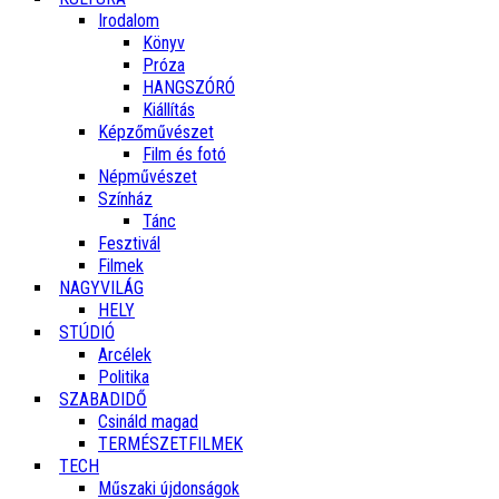
Irodalom
Könyv
Próza
HANGSZÓRÓ
Kiállítás
Képzőművészet
Film és fotó
Népművészet
Színház
Tánc
Fesztivál
Filmek
NAGYVILÁG
HELY
STÚDIÓ
Arcélek
Politika
SZABADIDŐ
Csináld magad
TERMÉSZETFILMEK
TECH
Műszaki újdonságok