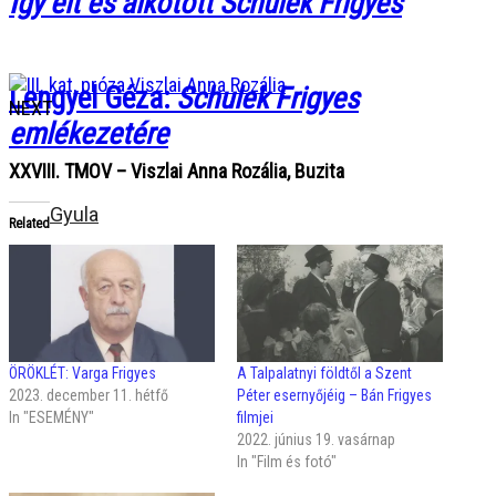
Így élt és alkotott Schulek Frigyes
Lengyel Géza
:
Schulek Frigyes
NEXT
emlékezetére
XXVIII. TMOV – Viszlai Anna Rozália, Buzita
Gyula
Related
ÖRÖKLÉT: Varga Frigyes
A Talpalatnyi földtől a Szent
2023. december 11. hétfő
Péter esernyőjéig – Bán Frigyes
In "ESEMÉNY"
filmjei
2022. június 19. vasárnap
In "Film és fotó"