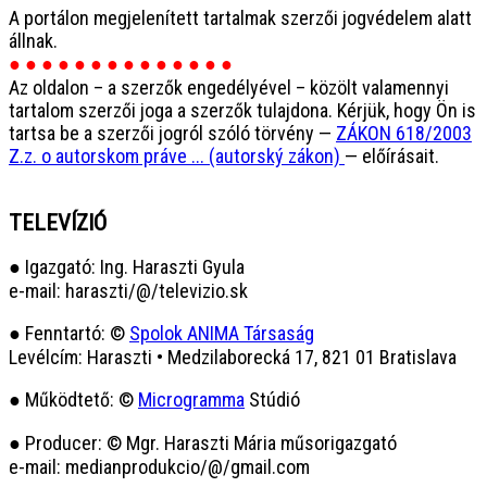
A portálon megjelenített tartalmak szerzői jogvédelem alatt
állnak.
● ● ● ● ● ● ● ● ● ● ● ● ● ●
Az oldalon – a szerzők engedélyével – közölt valamennyi
tartalom szerzői joga a szerzők tulajdona. Kérjük, hogy Ön is
tartsa be a szerzői jogról szóló törvény —
ZÁKON 618/2003
Z.z. o autorskom práve ... (autorský zákon)
— előírásait.
TELEVÍZIÓ
● Igazgató: Ing. Haraszti Gyula
e-mail: haraszti/@/televizio.sk
● Fenntartó: ©
Spolok ANIMA Társaság
Levélcím: Haraszti • Medzilaborecká 17, 821 01 Bratislava
● Működtető: ©
Microgramma
Stúdió
● Producer: © Mgr. Haraszti Mária műsorigazgató
e-mail: medianprodukcio/@/gmail.com