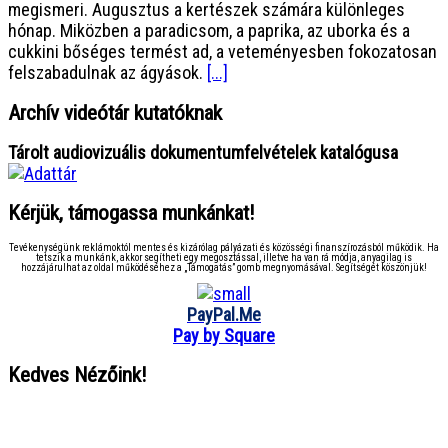
megismeri. Augusztus a kertészek számára különleges
hónap. Miközben a paradicsom, a paprika, az uborka és a
cukkini bőséges termést ad, a veteményesben fokozatosan
felszabadulnak az ágyások.
[...]
Archív videótár kutatóknak
Tárolt audiovizuális dokumentumfelvételek katalógusa
Kérjük, támogassa munkánkat!
Tevékenységünk reklámoktól mentes és kizárólag pályázati és közösségi finanszírozásból működik. Ha
tetszik a munkánk, akkor segítheti egy megosztással, illetve ha van rá módja, anyagilag is
hozzájárulhat az oldal működéséhez a „Támogatás” gomb megnyomásával. Segítségét köszönjük!
PayPal.Me
Pay by Square
Kedves Nézőink!
● ● ● ● ● ● ● ● ● ● ● ● ● ● ● ●