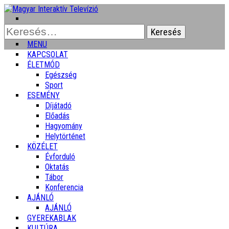
Keresés:
MENU
KAPCSOLAT
ÉLETMÓD
Egészség
Sport
ESEMÉNY
Díjátadó
Előadás
Hagyomány
Helytörténet
KÖZÉLET
Évforduló
Oktatás
Tábor
Konferencia
AJÁNLÓ
AJÁNLÓ
GYEREKABLAK
KULTÚRA