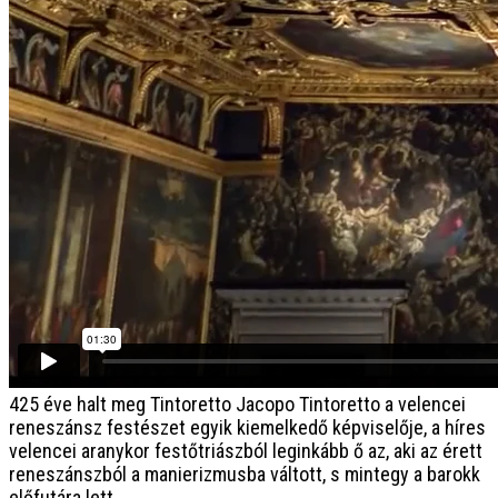
425 éve halt meg Tintoretto
Jacopo Tintoretto a velencei
reneszánsz festészet egyik kiemelkedő képviselője, a híres
velencei aranykor festőtriászból leginkább ő az, aki az érett
reneszánszból a manierizmusba váltott, s mintegy a barokk
előfutára lett.