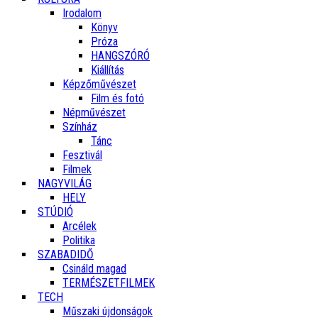
Irodalom
Könyv
Próza
HANGSZÓRÓ
Kiállítás
Képzőművészet
Film és fotó
Népművészet
Színház
Tánc
Fesztivál
Filmek
NAGYVILÁG
HELY
STÚDIÓ
Arcélek
Politika
SZABADIDŐ
Csináld magad
TERMÉSZETFILMEK
TECH
Műszaki újdonságok