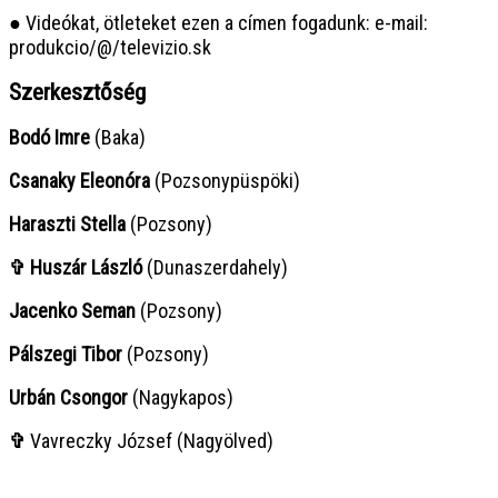
● Videókat, ötleteket ezen a címen fogadunk: e-mail:
produkcio/@/televizio.sk
Szerkesztőség
Bodó Imre
(Baka)
Csanaky Eleonóra
(Pozsonypüspöki)
Haraszti Stella
(Pozsony)
✞ Huszár László
(Dunaszerdahely)
Jacenko Seman
(Pozsony)
Pálszegi Tibor
(Pozsony)
Urbán Csongor
(Nagykapos)
✞
Vavreczky József (Nagyölved)