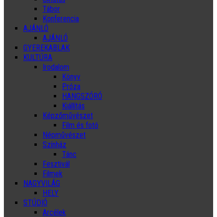
Tábor
Konferencia
AJÁNLÓ
AJÁNLÓ
GYEREKABLAK
KULTÚRA
Irodalom
Könyv
Próza
HANGSZÓRÓ
Kiállítás
Képzőművészet
Film és fotó
Népművészet
Színház
Tánc
Fesztivál
Filmek
NAGYVILÁG
HELY
STÚDIÓ
Arcélek