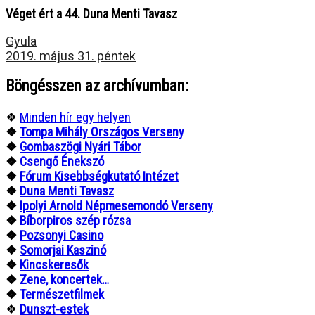
Véget ért a 44. Duna Menti Tavasz
Gyula
2019. május 31. péntek
Böngésszen az archívumban:
❖
Minden hír egy helyen
❖
Tompa Mihály Országos Verseny
❖
Gombaszögi Nyári Tábor
❖
Csengő Énekszó
❖
Fórum Kisebbségkutató Intézet
❖
Duna Menti Tavasz
❖
Ipolyi Arnold Népmesemondó Verseny
❖
Bíborpiros szép rózsa
❖
Pozsonyi Casino
❖
Somorjai Kaszinó
❖
Kincskeresők
❖
Zene, koncertek…
❖
Természetfilmek
❖
Dunszt-estek