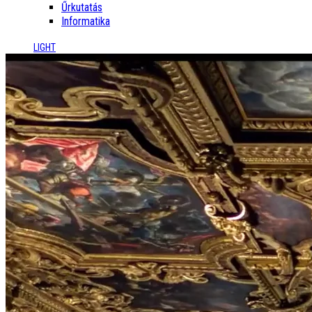
Űrkutatás
Informatika
LIGHT