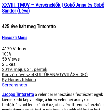
XXVIII. TMOV – Verséneklők | Göbő Anna és Göbő
Sándor (Léva)
425 éve halt meg Tintoretto
Haraszti Mária
4179 Videos
100%
58 Views
2 Likes
2019. május 31. péntek
Képzőművészet
KULTÚRA
NAGYVILÁG
VIDEÓ
By Haraszti Mária
Screenshots
Jacopo Tintoretto
a velencei reneszánsz festészet egyik
kiemelkedő képviselője, a híres velencei aranykor
festőtriászból leginkább ő az, aki az érett reneszánszból a
manierizmusba váltott, s mintegy a barokk előfutára lett.