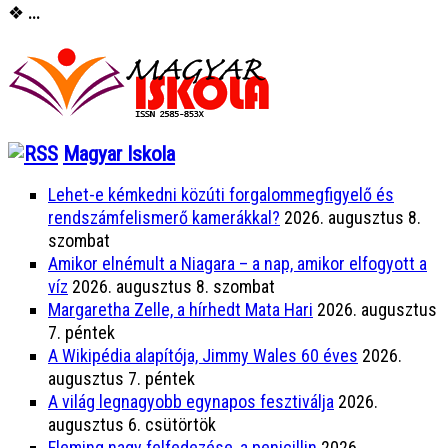
❖
...
Magyar Iskola
Lehet-e kémkedni közúti forgalommegfigyelő és
rendszámfelismerő kamerákkal?
2026. augusztus 8.
szombat
Amikor elnémult a Niagara – a nap, amikor elfogyott a
víz
2026. augusztus 8. szombat
Margaretha Zelle, a hírhedt Mata Hari
2026. augusztus
7. péntek
A Wikipédia alapítója, Jimmy Wales 60 éves
2026.
augusztus 7. péntek
A világ legnagyobb egynapos fesztiválja
2026.
augusztus 6. csütörtök
Fleming nagy felfedezése, a penicillin
2026.