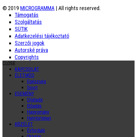
© 2019
MICROGRAMMA
| All rights reserved.
Támogatás
Szolgáltatás
SÜTIK
Adatkezelési tájékoztató
Szerzői jogok
Autorské práva
Copyrights
CLOSE
KAPCSOLAT
ÉLETMÓD
Egészség
Sport
ESEMÉNY
Díjátadó
Előadás
Hagyomány
Helytörténet
KÖZÉLET
Évforduló
Oktatás