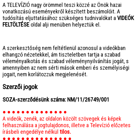
A TELEVÍZIÓ nagy örömmel teszi közzé az Önök hazai
vonatkozású eseményekről készített beszámolóit. A
tudósítás eljuttatásához szükséges tudnivalókat a
VIDEÓK
FELTÖLTÉSE
oldal alji menüben helyeztük el.
● ● ● ● ● ● ● ● ● ● ● ● ● ● ● ●
A szerkesztőség nem feltétlenül azonosul a videókban
elhangzó nézetekkel, ám tiszteletben tartja a szabad
véleményalkotás és szabad véleménynyilvánítás jogát, s
amennyiben az nem sérti mások emberi és személyiségi
jogait, nem korlátozzuk megjelenését.
Szerzői jogok
SOZA-szerződésünk száma: NM/11/26749/001
● ● ● ● ● ● ● ● ● ● ● ● ● ●
A videók, zenék, az oldalon közölt szövegek és képek
felhasználása a jogtulajdonos, illetve a Televízió előzetes
írásbeli engedélye nélkül
tilos.
● ● ● ● ● ● ● ● ● ● ● ● ● ● ●