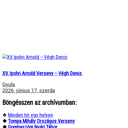
XV. Ipolyi Arnold Verseny – Végh Denis
Gyula
2026. június 17. szerda
Böngésszen az archívumban:
❖
Minden hír egy helyen
❖
Tompa Mihály Országos Verseny
❖
Gombaszögi Nyári Tábor