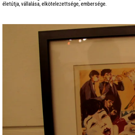
életútja, vállalása, elkötelezettsége, embersége.