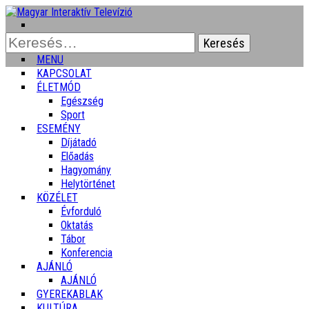
Keresés:
MENU
KAPCSOLAT
ÉLETMÓD
Egészség
Sport
ESEMÉNY
Díjátadó
Előadás
Hagyomány
Helytörténet
KÖZÉLET
Évforduló
Oktatás
Tábor
Konferencia
AJÁNLÓ
AJÁNLÓ
GYEREKABLAK
KULTÚRA