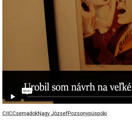
CIIC
Csemadok
Nagy József
Pozsonypüspöki