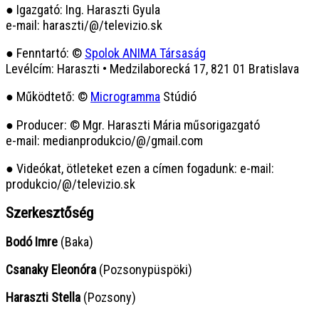
● Igazgató: Ing. Haraszti Gyula
e-mail: haraszti/@/televizio.sk
● Fenntartó: ©
Spolok ANIMA Társaság
Levélcím: Haraszti • Medzilaborecká 17, 821 01 Bratislava
● Működtető: ©
Microgramma
Stúdió
● Producer: © Mgr. Haraszti Mária műsorigazgató
e-mail: medianprodukcio/@/gmail.com
● Videókat, ötleteket ezen a címen fogadunk: e-mail:
produkcio/@/televizio.sk
Szerkesztőség
Bodó Imre
(Baka)
Csanaky Eleonóra
(Pozsonypüspöki)
Haraszti Stella
(Pozsony)