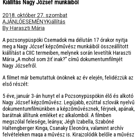
Kiállítás Nagy József munkáiból
2018. október 27. szombat
AJÁNLÓ
ESEMÉNY
Kiállítás
By Haraszti Mária
A pozsonypüspöki Csemadok ma délután 17 órakor nyitja
meg a Nagy József képzőművész munkáiból összeállított
kiállítást a CIIC termeiben, melynek során levetítik Haraszti
Mária „A mohol som žiť inak?” című dokumentumfilmjét
Nagy Józsefről.
A filmet már bemutattuk önöknek az év elején, felidézzük az
első részét:
5 éve, január 3-án hunyt el a Pozsonypüspökin élő és alkotó
Nagy József képzőművész. Legújabb, ezúttal szlovák nyelvű
dokumentumfilmünkben a képzőművésznek, férjnek, apának,
barátnak állítunk emléket ez alkalomból.
A filmben
megszólal felesége, leánya; Jégh Izabella, Szabóné
Haltengberger Kinga, Csanaky Eleonóra, valamint archív
felvételeken maga a művész is. Kirajzolódik belőle a művész