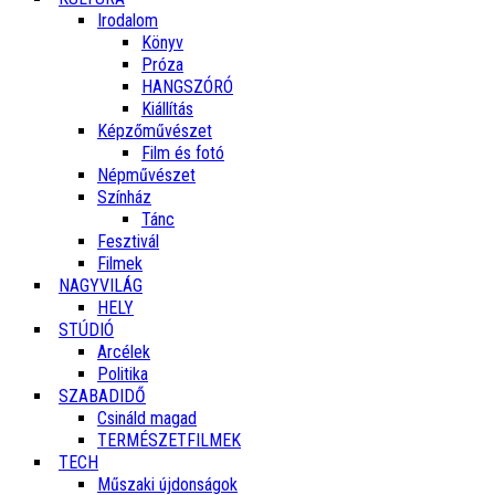
Irodalom
Könyv
Próza
HANGSZÓRÓ
Kiállítás
Képzőművészet
Film és fotó
Népművészet
Színház
Tánc
Fesztivál
Filmek
NAGYVILÁG
HELY
STÚDIÓ
Arcélek
Politika
SZABADIDŐ
Csináld magad
TERMÉSZETFILMEK
TECH
Műszaki újdonságok