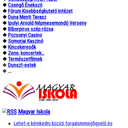
❖
Csengő Énekszó
❖
Fórum Kisebbségkutató Intézet
❖
Duna Menti Tavasz
❖
Ipolyi Arnold Népmesemondó Verseny
❖
Bíborpiros szép rózsa
❖
Pozsonyi Casino
❖
Somorjai Kaszinó
❖
Kincskeresők
❖
Zene, koncertek…
❖
Természetfilmek
❖
Dunszt-estek
❖
...
Magyar Iskola
Lehet-e kémkedni közúti forgalommegfigyelő és