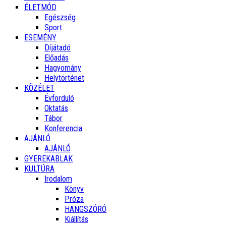
ÉLETMÓD
Egészség
Sport
ESEMÉNY
Díjátadó
Előadás
Hagyomány
Helytörténet
KÖZÉLET
Évforduló
Oktatás
Tábor
Konferencia
AJÁNLÓ
AJÁNLÓ
GYEREKABLAK
KULTÚRA
Irodalom
Könyv
Próza
HANGSZÓRÓ
Kiállítás