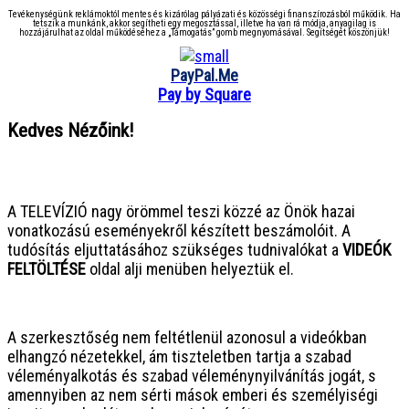
Tevékenységünk reklámoktól mentes és kizárólag pályázati és közösségi finanszírozásból működik. Ha
tetszik a munkánk, akkor segítheti egy megosztással, illetve ha van rá módja, anyagilag is
hozzájárulhat az oldal működéséhez a „Támogatás” gomb megnyomásával. Segítségét köszönjük!
PayPal.Me
Pay by Square
Kedves Nézőink!
● ● ● ● ● ● ● ● ● ● ● ● ● ● ● ●
A TELEVÍZIÓ nagy örömmel teszi közzé az Önök hazai
vonatkozású eseményekről készített beszámolóit. A
tudósítás eljuttatásához szükséges tudnivalókat a
VIDEÓK
FELTÖLTÉSE
oldal alji menüben helyeztük el.
● ● ● ● ● ● ● ● ● ● ● ● ● ● ● ●
A szerkesztőség nem feltétlenül azonosul a videókban
elhangzó nézetekkel, ám tiszteletben tartja a szabad
véleményalkotás és szabad véleménynyilvánítás jogát, s
amennyiben az nem sérti mások emberi és személyiségi