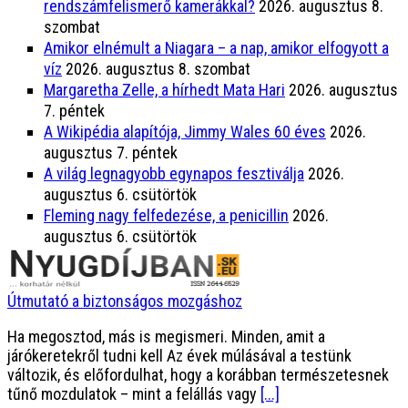
rendszámfelismerő kamerákkal?
2026. augusztus 8.
szombat
Amikor elnémult a Niagara – a nap, amikor elfogyott a
víz
2026. augusztus 8. szombat
Margaretha Zelle, a hírhedt Mata Hari
2026. augusztus
7. péntek
A Wikipédia alapítója, Jimmy Wales 60 éves
2026.
augusztus 7. péntek
A világ legnagyobb egynapos fesztiválja
2026.
augusztus 6. csütörtök
Fleming nagy felfedezése, a penicillin
2026.
augusztus 6. csütörtök
Útmutató a biztonságos mozgáshoz
Ha megosztod, más is megismeri. Minden, amit a
járókeretekről tudni kell Az évek múlásával a testünk
változik, és előfordulhat, hogy a korábban természetesnek
tűnő mozdulatok – mint a felállás vagy
[...]