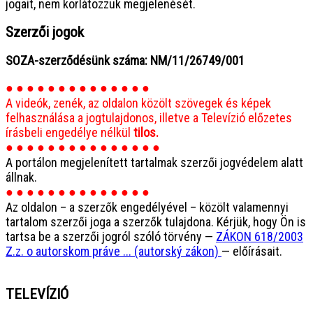
jogait, nem korlátozzuk megjelenését.
Szerzői jogok
SOZA-szerződésünk száma: NM/11/26749/001
● ● ● ● ● ● ● ● ● ● ● ● ● ●
A videók, zenék, az oldalon közölt szövegek és képek
felhasználása a jogtulajdonos, illetve a Televízió előzetes
írásbeli engedélye nélkül
tilos.
● ● ● ● ● ● ● ● ● ● ● ● ● ● ●
A portálon megjelenített tartalmak szerzői jogvédelem alatt
állnak.
● ● ● ● ● ● ● ● ● ● ● ● ● ●
Az oldalon – a szerzők engedélyével – közölt valamennyi
tartalom szerzői joga a szerzők tulajdona. Kérjük, hogy Ön is
tartsa be a szerzői jogról szóló törvény —
ZÁKON 618/2003
Z.z. o autorskom práve ... (autorský zákon)
— előírásait.
TELEVÍZIÓ