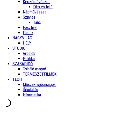
Képzőművészet
Film és fotó
Népművészet
Színház
Tánc
Fesztivál
Filmek
NAGYVILÁG
HELY
STÚDIÓ
Arcélek
Politika
SZABADIDŐ
Csináld magad
TERMÉSZETFILMEK
TECH
Műszaki újdonságok
Űrkutatás
Informatika