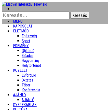
Keresés:
MENU
KAPCSOLAT
ÉLETMÓD
Egészség
Sport
ESEMÉNY
Díjátadó
Előadás
Hagyomány
Helytörténet
KÖZÉLET
Évforduló
Oktatás
Tábor
Konferencia
AJÁNLÓ
AJÁNLÓ
GYEREKABLAK
KULTÚRA