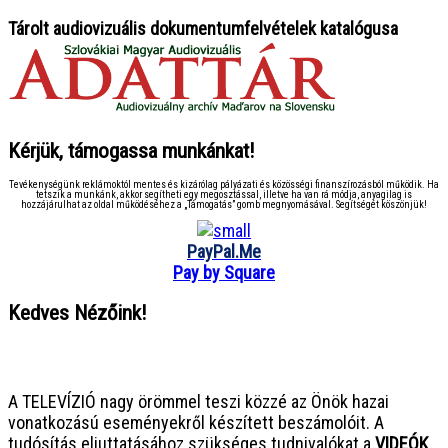
Tárolt audiovizuális dokumentumfelvételek katalógusa
Kérjük, támogassa munkánkat!
Tevékenységünk reklámoktól mentes és kizárólag pályázati és közösségi finanszírozásból működik. Ha
tetszik a munkánk, akkor segítheti egy megosztással, illetve ha van rá módja, anyagilag is
hozzájárulhat az oldal működéséhez a „Támogatás” gomb megnyomásával. Segítségét köszönjük!
PayPal.Me
Pay by Square
Kedves Nézőink!
● ● ● ● ● ● ● ● ● ● ● ● ● ● ● ●
A TELEVÍZIÓ nagy örömmel teszi közzé az Önök hazai
vonatkozású eseményekről készített beszámolóit. A
tudósítás eljuttatásához szükséges tudnivalókat a
VIDEÓK