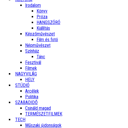
Irodalom
Könyv
Próza
HANGSZÓRÓ
Kiállítás
Képzőművészet
Film és fotó
Népművészet
Színház
Tánc
Fesztivál
Filmek
NAGYVILÁG
HELY
STÚDIÓ
Arcélek
Politika
SZABADIDŐ
Csináld magad
TERMÉSZETFILMEK
TECH
Műszaki újdonságok