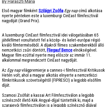
By Haraszti Mária
Első magyar filmként
Szilágyi Zsófia
Egy nap
című alkotása
nyerte pénteken este a luxemburgi CinEast filmfesztivál
nagydíját (Grand Prix).
A luxemburgi CinEast filmfesztivál idei válogatásában 65
játékfilmet vonultatott fel a közép- és kelet-európai régió
kiváló filmterméséből. A díjakról filmes szakemberekből álló
nemzetközi zsűri döntött,
Fliegauf Bence
elnökségével.
Magyar film ezúttal nyerte meg először az immár 11.
alkalommal megrendezett CinEast nagydíját.
Az
Egy nap
világpremierje a cannes-i filmfesztivál Kritikusok
Hetén volt, ahol a magyar alkotás elnyerte a nemzetközi
filmkritikusok szövetségétől (FIPRESCI) a legjobb elsőfilm
díját.
Szamosi Zsófiát a kassai Art Filmfesztiválon a legjobb
színésznőt illető Kék Angyal-díjjal tüntették ki, majd a
szarajevói filmfesztiválon is a legjobb színésznő díjával