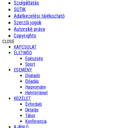
Szolgáltatás
SÜTIK
Adatkezelési tájékoztató
Szerzői jogok
Autorské práva
Copyrights
CLOSE
KAPCSOLAT
ÉLETMÓD
Egészség
Sport
ESEMÉNY
Díjátadó
Előadás
Hagyomány
Helytörténet
KÖZÉLET
Évforduló
Oktatás
Tábor
Konferencia
AJÁNLÓ