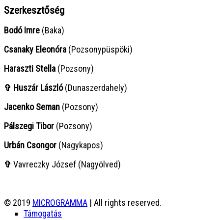
Szerkesztőség
Bodó Imre
(Baka)
Csanaky Eleonóra
(Pozsonypüspöki)
Haraszti Stella
(Pozsony)
✞ Huszár László
(Dunaszerdahely)
Jacenko Seman
(Pozsony)
Pálszegi Tibor
(Pozsony)
Urbán Csongor
(Nagykapos)
✞
Vavreczky József (Nagyölved)
© 2019
MICROGRAMMA
| All rights reserved.
Támogatás