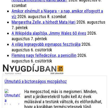
szombat
Amikor elnémult a Niagara – a nap, amikor elfogyott a
víz
2026. augusztus 8. szombat
Margaretha Zelle, a hírhedt Mata Hari
2026. augusztus
7. péntek
A Wikipédia alapítója, Jimmy Wales 60 éves
2026.
augusztus 7. péntek
A világ legnagyobb egynapos fesztiválja
2026.
augusztus 6. csütörtök
Fleming nagy felfedezése, a penicillin
2026.
augusztus 6. csütörtök
Útmutató a biztonságos mozgáshoz
Ha megosztod, más is megismeri. Minden,
amit a járókeretekről tudni kell Az évek
múlásával a testünk változik, és előfordulhat,
hogy a korábban természetesnek tűnő