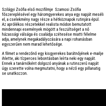
Szilágyi Zsófia első mozifilmje Szamosi Zsófia
főszereplésével egy háromgyerekes anya egy napját meséli
el, a cselekmény nagy része a hétköznapok rutinjára épül.
Az aprólékos részetekkel realista módon bemutatott
mindennapi események mögött a feszültséget a nő
házassági válsága és családja szétesése miatti félelme
adja, amelynek megakadályozására a napi rohanásban
egyszerűen nem marad lehetősége.
A filmet a rendezőnő egy kisgyerekes barátnőjének e-mailje
ihlette, aki tízperces lebontásban leírta neki egy napját.
Ennek a tanárnőként dolgozó anyának a rutinszerű napját
úgy szerette volna megmutatni, hogy a néző egy pillanatig
se unatkozzon.