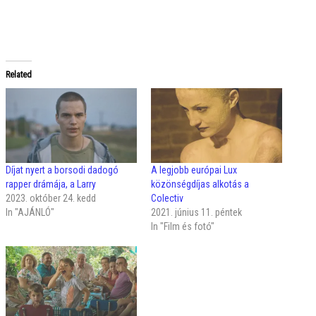
Related
Díjat nyert a borsodi dadogó
A legjobb európai Lux
rapper drámája, a Larry
közönségdíjas alkotás a
2023. október 24. kedd
Colectiv
In "AJÁNLÓ"
2021. június 11. péntek
In "Film és fotó"