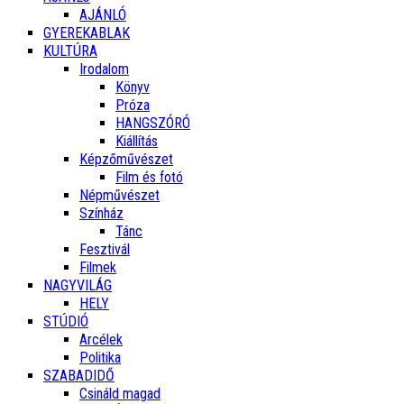
AJÁNLÓ
GYEREKABLAK
KULTÚRA
Irodalom
Könyv
Próza
HANGSZÓRÓ
Kiállítás
Képzőművészet
Film és fotó
Népművészet
Színház
Tánc
Fesztivál
Filmek
NAGYVILÁG
HELY
STÚDIÓ
Arcélek
Politika
SZABADIDŐ
Csináld magad