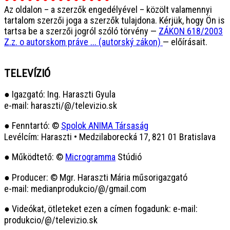
Az oldalon – a szerzők engedélyével – közölt valamennyi
tartalom szerzői joga a szerzők tulajdona. Kérjük, hogy Ön is
tartsa be a szerzői jogról szóló törvény —
ZÁKON 618/2003
Z.z. o autorskom práve ... (autorský zákon)
— előírásait.
TELEVÍZIÓ
● Igazgató: Ing. Haraszti Gyula
e-mail: haraszti/@/televizio.sk
● Fenntartó: ©
Spolok ANIMA Társaság
Levélcím: Haraszti • Medzilaborecká 17, 821 01 Bratislava
● Működtető: ©
Microgramma
Stúdió
● Producer: © Mgr. Haraszti Mária műsorigazgató
e-mail: medianprodukcio/@/gmail.com
● Videókat, ötleteket ezen a címen fogadunk: e-mail:
produkcio/@/televizio.sk