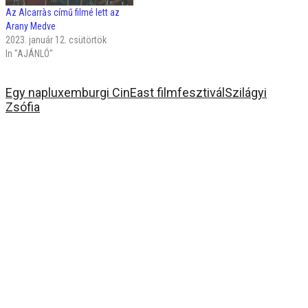
Az Alcarràs című filmé lett az
Arany Medve
2023. január 12. csütörtök
In "AJÁNLÓ"
Egy nap
luxemburgi CinEast filmfesztivál
Szilágyi
Zsófia