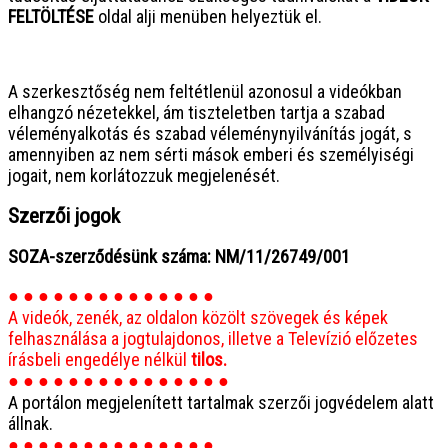
FELTÖLTÉSE
oldal alji menüben helyeztük el.
● ● ● ● ● ● ● ● ● ● ● ● ● ● ● ●
A szerkesztőség nem feltétlenül azonosul a videókban
elhangzó nézetekkel, ám tiszteletben tartja a szabad
véleményalkotás és szabad véleménynyilvánítás jogát, s
amennyiben az nem sérti mások emberi és személyiségi
jogait, nem korlátozzuk megjelenését.
Szerzői jogok
SOZA-szerződésünk száma: NM/11/26749/001
● ● ● ● ● ● ● ● ● ● ● ● ● ●
A videók, zenék, az oldalon közölt szövegek és képek
felhasználása a jogtulajdonos, illetve a Televízió előzetes
írásbeli engedélye nélkül
tilos.
● ● ● ● ● ● ● ● ● ● ● ● ● ● ●
A portálon megjelenített tartalmak szerzői jogvédelem alatt
állnak.
● ● ● ● ● ● ● ● ● ● ● ● ● ●