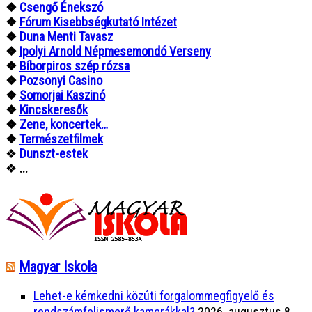
❖
Csengő Énekszó
❖
Fórum Kisebbségkutató Intézet
❖
Duna Menti Tavasz
❖
Ipolyi Arnold Népmesemondó Verseny
❖
Bíborpiros szép rózsa
❖
Pozsonyi Casino
❖
Somorjai Kaszinó
❖
Kincskeresők
❖
Zene, koncertek…
❖
Természetfilmek
❖
Dunszt-estek
❖
...
Magyar Iskola
Lehet-e kémkedni közúti forgalommegfigyelő és
rendszámfelismerő kamerákkal?
2026. augusztus 8.