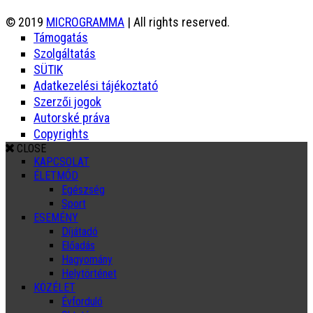
© 2019
MICROGRAMMA
| All rights reserved.
Támogatás
Szolgáltatás
SÜTIK
Adatkezelési tájékoztató
Szerzői jogok
Autorské práva
Copyrights
CLOSE
KAPCSOLAT
ÉLETMÓD
Egészség
Sport
ESEMÉNY
Díjátadó
Előadás
Hagyomány
Helytörténet
KÖZÉLET
Évforduló