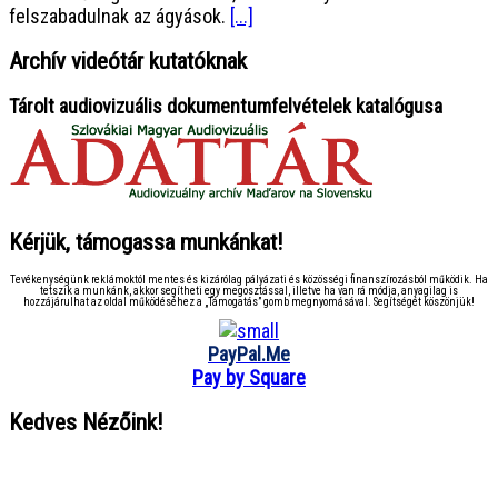
felszabadulnak az ágyások.
[...]
Archív videótár kutatóknak
Tárolt audiovizuális dokumentumfelvételek katalógusa
Kérjük, támogassa munkánkat!
Tevékenységünk reklámoktól mentes és kizárólag pályázati és közösségi finanszírozásból működik. Ha
tetszik a munkánk, akkor segítheti egy megosztással, illetve ha van rá módja, anyagilag is
hozzájárulhat az oldal működéséhez a „Támogatás” gomb megnyomásával. Segítségét köszönjük!
PayPal.Me
Pay by Square
Kedves Nézőink!
● ● ● ● ● ● ● ● ● ● ● ● ● ● ● ●