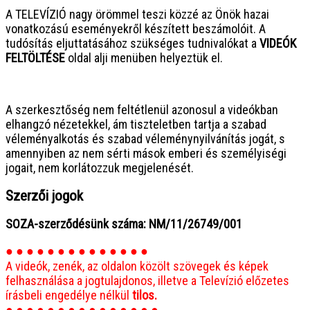
A TELEVÍZIÓ nagy örömmel teszi közzé az Önök hazai
vonatkozású eseményekről készített beszámolóit. A
tudósítás eljuttatásához szükséges tudnivalókat a
VIDEÓK
FELTÖLTÉSE
oldal alji menüben helyeztük el.
● ● ● ● ● ● ● ● ● ● ● ● ● ● ● ●
A szerkesztőség nem feltétlenül azonosul a videókban
elhangzó nézetekkel, ám tiszteletben tartja a szabad
véleményalkotás és szabad véleménynyilvánítás jogát, s
amennyiben az nem sérti mások emberi és személyiségi
jogait, nem korlátozzuk megjelenését.
Szerzői jogok
SOZA-szerződésünk száma: NM/11/26749/001
● ● ● ● ● ● ● ● ● ● ● ● ● ●
A videók, zenék, az oldalon közölt szövegek és képek
felhasználása a jogtulajdonos, illetve a Televízió előzetes
írásbeli engedélye nélkül
tilos.
● ● ● ● ● ● ● ● ● ● ● ● ● ● ●