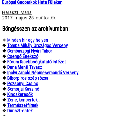
Európai Geoparkok Hete Füleken
Haraszti Mária
2017. május 25. csütörtök
Böngésszen az archívumban:
❖
Minden hír egy helyen
❖
Tompa Mihály Országos Verseny
❖
Gombaszögi Nyári Tábor
❖
Csengő Énekszó
❖
Fórum Kisebbségkutató Intézet
❖
Duna Menti Tavasz
❖
Ipolyi Arnold Népmesemondó Verseny
❖
Bíborpiros szép rózsa
❖
Pozsonyi Casino
❖
Somorjai Kaszinó
❖
Kincskeresők
❖
Zene, koncertek…
❖
Természetfilmek
❖
Dunszt-estek