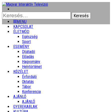
Keresés:
MENU
KAPCSOLAT
ÉLETMÓD
Egészség
Sport
ESEMÉNY
Díjátadó
Előadás
Hagyomány
Helytörténet
KÖZÉLET
Évforduló
Oktatás
Tábor
Konferencia
AJÁNLÓ
AJÁNLÓ
GYEREKABLAK
KULTÚRA