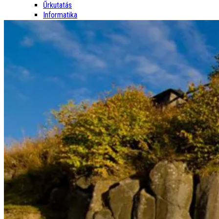
Űrkutatás
Informatika