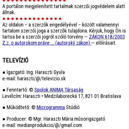
A portálon megjelenített tartalmak szerzői jogvédelem alatt
állnak.
● ● ● ● ● ● ● ● ● ● ● ● ● ●
Az oldalon – a szerzők engedélyével – közölt valamennyi
tartalom szerzői joga a szerzők tulajdona. Kérjük, hogy Ön is
tartsa be a szerzői jogról szóló törvény —
ZÁKON 618/2003
Z.z. o autorskom práve ... (autorský zákon)
— előírásait.
TELEVÍZIÓ
● Igazgató: Ing. Haraszti Gyula
e-mail: haraszti/@/televizio.sk
● Fenntartó: ©
Spolok ANIMA Társaság
Levélcím: Haraszti • Medzilaborecká 17, 821 01 Bratislava
● Működtető: ©
Microgramma
Stúdió
● Producer: © Mgr. Haraszti Mária műsorigazgató
e-mail: medianprodukcio/@/gmail.com