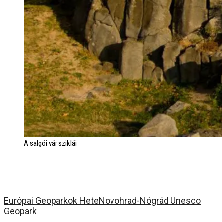
A salgói vár sziklái
Európai Geoparkok Hete
Novohrad-Nógrád Unesco
Geopark