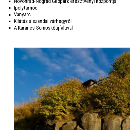
Novohrad-Nógrád Geopark eresztvényi központja
Ipolytarnóc
Vanyarc
Kilátás a szandai várhegyről
A Karancs Somoskőújfaluval