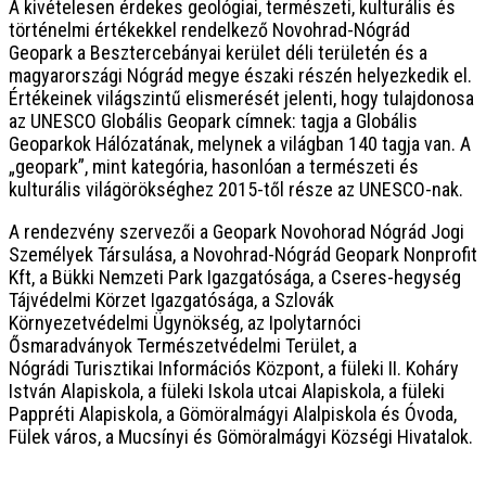
A kivételesen érdekes geológiai, természeti, kulturális és
történelmi értékekkel rendelkező Novohrad-Nógrád
Geopark a Besztercebányai kerület déli területén és a
magyarországi Nógrád megye északi részén helyezkedik el.
Értékeinek világszintű elismerését jelenti, hogy tulajdonosa
az UNESCO Globális Geopark címnek: tagja a Globális
Geoparkok Hálózatának, melynek a világban 140 tagja van. A
„geopark”, mint kategória, hasonlóan a természeti és
kulturális világörökséghez 2015-től része az UNESCO-nak.
A rendezvény szervezői a Geopark Novohorad Nógrád Jogi
Személyek Társulása, a Novohrad-Nógrád Geopark Nonprofit
Kft, a Bükki Nemzeti Park Igazgatósága, a Cseres-hegység
Tájvédelmi Körzet Igazgatósága, a Szlovák
Környezetvédelmi Ügynökség, az Ipolytarnóci
Ősmaradványok Természetvédelmi Terület, a
Nógrádi Turisztikai Információs Központ, a füleki II. Koháry
István Alapiskola, a füleki Iskola utcai Alapiskola, a füleki
Pappréti Alapiskola, a Gömöralmágyi Alalpiskola és Óvoda,
Fülek város, a Mucsínyi és Gömöralmágyi Községi Hivatalok.