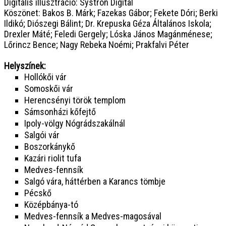
Digitális illusztráció: Systron Digital
Köszönet: Bakos B. Márk; Fazekas Gábor; Fekete Dóri; Berki
Ildikó; Diószegi Bálint; Dr. Krepuska Géza Általános Iskola;
Drexler Máté; Feledi Gergely; Lóska János Magánménese;
Lőrincz Bence; Nagy Rebeka Noémi; Prakfalvi Péter
Helyszínek:
Hollókői vár
Somoskői vár
Herencsényi török templom
Sámsonházi kőfejtő
Ipoly-völgy Nógrádszakálnál
Salgói vár
Boszorkánykő
Kazári riolit tufa
Medves-fennsík
Salgó vára, háttérben a Karancs tömbje
Pécskő
Középbánya-tó
Medves-fennsík a Medves-magosával