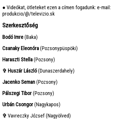
● Videókat, ötleteket ezen a címen fogadunk: e-mail:
produkcio/@/televizio.sk
Szerkesztőség
Bodó Imre
(Baka)
Csanaky Eleonóra
(Pozsonypüspöki)
Haraszti Stella
(Pozsony)
✞ Huszár László
(Dunaszerdahely)
Jacenko Seman
(Pozsony)
Pálszegi Tibor
(Pozsony)
Urbán Csongor
(Nagykapos)
✞
Vavreczky József (Nagyölved)