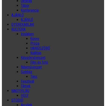
Oktatás
Tábor
Konferencia
AJÁNLÓ
AJÁNLÓ
GYEREKABLAK
KULTÚRA
Irodalom
Könyv
Próza
HANGSZÓRÓ
Kiállítás
Képzőművészet
Film és fotó
Népművészet
Színház
Tánc
Fesztivál
Filmek
NAGYVILÁG
HELY
STÚDIÓ
Arcélek