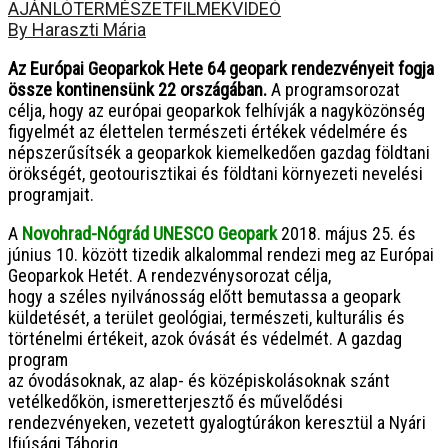
AJÁNLÓ
TERMÉSZETFILMEK
VIDEÓ
By Haraszti Mária
Az Európai Geoparkok Hete 64 geopark rendezvényeit fogja
össze kontinensünk 22 országában.
A programsorozat
célja, hogy az európai geoparkok felhívják a nagyközönség
figyelmét
az élettelen természeti értékek védelmére és
népszerűsítsék a geoparkok kiemelkedően gazdag földtani
örökségét, geotourisztikai és földtani környezeti nevelési
programjait.
A
Novohrad-Nógrád UNESCO Geopark
2018. május 25. és
június 10. között tizedik alkalommal rendezi meg az Európai
Geoparkok Hetét. A rendezvénysorozat célja,
hogy a széles nyilvánosság előtt bemutassa a geopark
küldetését, a terület geológiai, természeti, kulturális és
történelmi értékeit, azok óvását és védelmét. A gazdag
program
az óvodásoknak, az alap- és középiskolásoknak szánt
vetélkedőkön, ismeretterjesztő és művelődési
rendezvényeken, vezetett gyalogtúrákon keresztül a Nyári
Ifjúsági Táborig