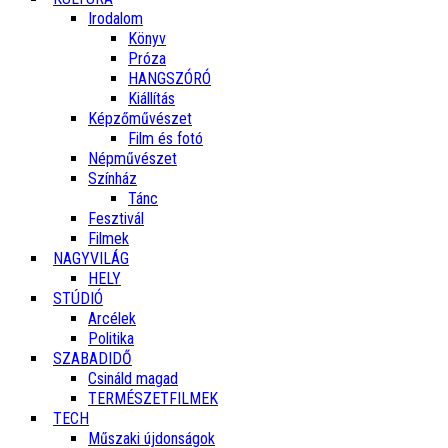
Irodalom
Könyv
Próza
HANGSZÓRÓ
Kiállítás
Képzőművészet
Film és fotó
Népművészet
Színház
Tánc
Fesztivál
Filmek
NAGYVILÁG
HELY
STÚDIÓ
Arcélek
Politika
SZABADIDŐ
Csináld magad
TERMÉSZETFILMEK
TECH
Műszaki újdonságok