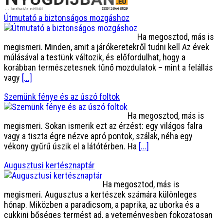
Útmutató a biztonságos mozgáshoz
Ha megosztod, más is
megismeri. Minden, amit a járókeretekről tudni kell Az évek
múlásával a testünk változik, és előfordulhat, hogy a
korábban természetesnek tűnő mozdulatok – mint a felállás
vagy
[...]
Szemünk fénye és az úszó foltok
Ha megosztod, más is
megismeri. Sokan ismerik ezt az érzést: egy világos falra
vagy a tiszta égre nézve apró pontok, szálak, néha egy
vékony gyűrű úszik el a látótérben. Ha
[...]
Augusztusi kertésznaptár
Ha megosztod, más is
megismeri. Augusztus a kertészek számára különleges
hónap. Miközben a paradicsom, a paprika, az uborka és a
cukkini bőséges termést ad, a veteményesben fokozatosan